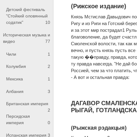
(Рижское издание)
Детский фестиваль
"Стойкий оловянный
Князь Мстислав Давыдович пос
содатик"
10
Ригу и из Риги на Готский бе
и за этот мир пострадал1 Рул
Историческая музыка и
благоволение, да будет счастли
видео
77
Смоленской волости, так как м
вечно, и пусть князь пусть вс
Чили
1
такую ��правду, правда, котор
ту правда навсегда. "Не дай б
Колумбия
2
Россией, чем за что платить, 
- А вот и остальная правда:
Мексика
1
Албания
3
ДАГАВОР СМАЛЕНСКАГ
Британская империя
РЫГАЙ, ГОТЛАНДСКАЙ
2
Персидская
империя
0
(Рыжская рэдакцыя)
Испанская империя
3