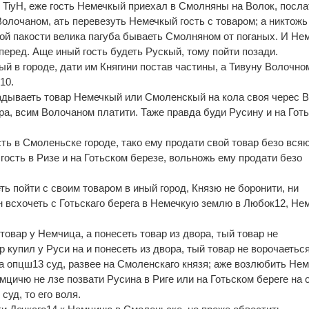
 TiyH, еже гость Немечкый приехал в Смолняны на Волок, посла
Волочаном, ать перевезуть Немечкый гость с товаром; а никтожь
 той пакости велика пагуба бываеть Смолняном от поганых. И Н
перед. Аще иный гость будеть Рускый, тому пойти позади.
кый в городе, дати им Княгини постав частины, а Тивуну Волочно
10.
адываеть товар Немечкый или Смоленскый на кола своя черес 
вара, всим Волочаном платити. Таже правда буди Русину и на Гот
сть в Смоленьске городе, тако ему продати свой товар безо вся
 гость в Ризе и на Готьском березе, вольножь ему продати безо
ь пойти с своим товаром в иный город, Князю не боронити, ни
 всхочеть с Готьскаго берега в Немечкую землю в Любок12, Не
товар у Немчица, а понесеть товар из двора, тый товар не
р купил у Руси на и понесеть из двора, тый товар не ворочаеться
на опцш13 суд, развее на Смоленскаго князя; аже возлюбить Не
Немцичю не лзе позвати Русина в Риге или на Готьском береге на
суд, то его воля.