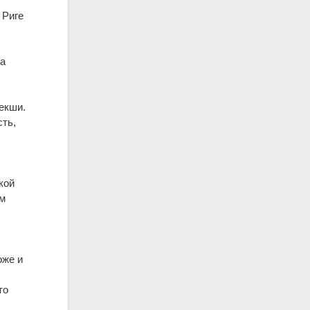
 Риге
 а
векши.
сть,
кой
ом
о
оже и
то