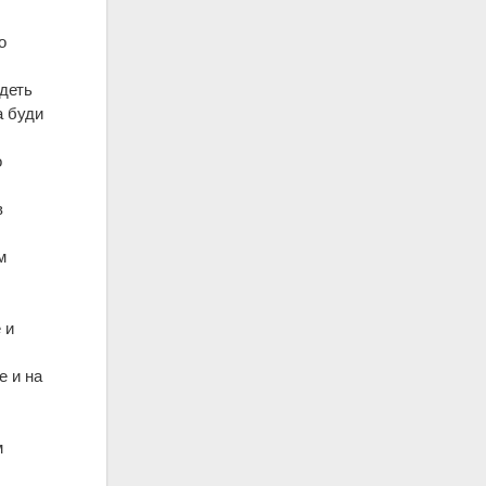
о
удеть
а буди
о
в
м
м
 и
е и на
м