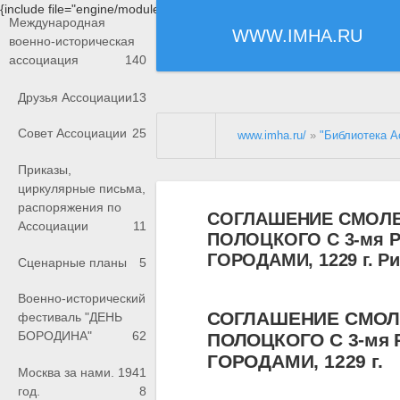
{include file="engine/modules/saperu/head.php"}
Международная
WWW.IMHA.RU
военно-историческая
ассоциация
140
Друзья Ассоциации
13
Совет Ассоциации
25
www.imha.ru/
»
"Библиотека А
Приказы,
циркулярные письма,
распоряжения по
СОГЛАШЕНИЕ СМОЛЕ
Ассоциации
11
ПОЛОЦКОГО С 3-мя 
ГОРОДАМИ, 1229 г. Р
Сценарные планы
5
Военно-исторический
СОГЛАШЕНИЕ СМОЛ
фестиваль "ДЕНЬ
БОРОДИНА"
62
ПОЛОЦКОГО С 3-мя
ГОРОДАМИ, 1229 г.
Москва за нами. 1941
год.
8