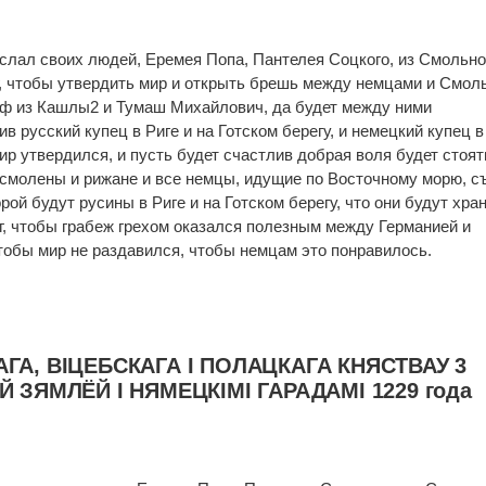
лал своих людей, Еремея Попа, Пантелея Соцкого, из Смольно
рег, чтобы утвердить мир и открыть брешь между немцами и Смол
ьф из Кашлы2 и Тумаш Михайлович, да будет между ними
в русский купец в Риге и на Готском берегу, и немецкий купец в
ир утвердился, и пусть будет счастлив добрая воля будет стоят
е смолены и рижане и все немцы, идущие по Восточному морю, с
ой будут русины в Риге и на Готском берегу, что они будут хра
ог, чтобы грабеж грехом оказался полезным между Германией и
чтобы мир не раздавился, чтобы немцам это понравилось.
А, ВIЦЕБСКАГА I ПОЛАЦКАГА КНЯСТВАУ 3
 ЗЯМЛЁЙ I НЯМЕЦКIМI ГАРАДАМI 1229 года