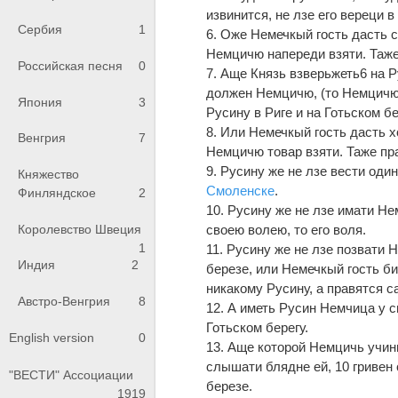
извинится, не лзе его вереци в
Сербия
1
6. Оже Немечкый гость дасть с
Немцичю напереди взяти. Таже 
Российская песня
0
7. Аще Князь взверьжеть6 на Р
должен Немцичю, (то Немцичю)
Япония
3
Русину в Риге и на Готьском бе
8. Или Немечкый гость дасть х
Венгрия
7
Немцичю товар взяти. Таже пра
9. Русину же не лзе вести оди
Княжество
Смоленске
.
Финляндское
2
10. Русину же не лзе имати Не
своею волею, то его воля.
Королевство Швеция
1
11. Русину же не лзе позвати 
Индия
2
березе, или Немечкый гость б
никакому Русину, а правятся с
Австро-Венгрия
8
12. А иметь Русин Немчица у с
Готьском берегу.
English version
0
13. Аще которой Немцичь учи
слышати блядне ей, 10 гривен 
"ВЕСТИ" Ассоциации
березе.
1919