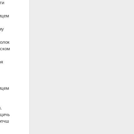
ти
емцем
му
Волок
ьском
юя
мцем
.
мцичь
 опчш