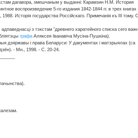
кстам дагавора, змешчаным у выданнi: Карамзин Н.М. История
нтное воспроизведение 5-го издания 1842-1844 гг. в трех книгах 
 1988. Исторiя государства Росciйскаго. Примечанiя къ III тому. 
 адпаведнасцi з тэкстам "древнего харатейного списка сего важ
iблiятэцы
графа
Аляксея Iванавiча Мусiна-Пушкiна).
орыя дзяржавы i права Беларуси: У дакументах i матэрыялах (са
н). - Мн., 1998. - С. 20-24.
_______
лачынства).
жалезам.