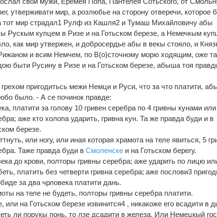
слал свои мужи, Еремея Попа, Пантелея Сотьского, от Смольн
ерег, утверживати мир, а розлюбье на сторону отверечи, которое 
а тот мир страдал1 Рулф из Кашля2 и Тумаш Михайловичу абы
ы Рускым купцем в Ризе и на Готьском березе, а Немечкым куп
о, как мир утвержен, и добросердье абы в векы стояло, и Кня
Рижаном и всим Немчем, по В(о)сточному морю ходящим, оже т
дою быти Русину в Ризе и на Готьском березе, абыша тоя правд
о грехом пригодитьсь межи Немци и Руси, что за что платити, аб
бо было. - А се починок правде:
ка, платити за голову 10 гривен серебра по 4 гривны кунами или
ебра; аже кто холопа ударить, гривна кун. Та же правда буди и в
ьском березе.
тнуть, или ногу, или иная которая храмота на теле явиться, 5 гр
ребра. Таже правда буди в
Смоленске
и на Готьском берегу.
века до крови, полторы гривны серебра; аже ударить по лицю ил
еть, платить без четверти гривна серебра; аже послови3 пригод
обиде за два чрловека платити дань.
омоты на теле не будеть, полторы гривны серебра платити.
, или на Готьском березе извинится4 , никакоже его всадити в д
деть ли порукы понь, то лзе дсадити в железа. Или Немецкый го