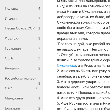
Князь Мстислав Давыдовиць по
Ригу, а из Ригы на Готьскый б
Польша
4
межи Немци и Смольняны; а з
добросердье межь их было, аб
Италия
7
Смоленьской волости любо был
любо бы и всим Смолняном и 
Песни Союза ССР
1
правду въисали, которою прав
держали и в векы.
Франция
9
"Бог того не дай, оже розбой п
Германия
7
не раздрушен, абы Немцичю лю
1. Оже убьють вольнаго челове
США
3
пенязи, а за холопа гривна сер
Смоленске
, и в Ризе, и на Гот
Румыния
2
2. Аще око выбьють или руку от
серебра, а за зуб 3 гривны се
Российская империя
3. А кто деревом ударить чело
8
волосы иметь, или батогом шиб
СХС
0
пакость или Попови, в всякой 
4. Аще кто друга ранить, а хр
Македония
1
5. Аще Рускый гость или в Ризе
Болгария
2
оже будеть порука понь; не бу