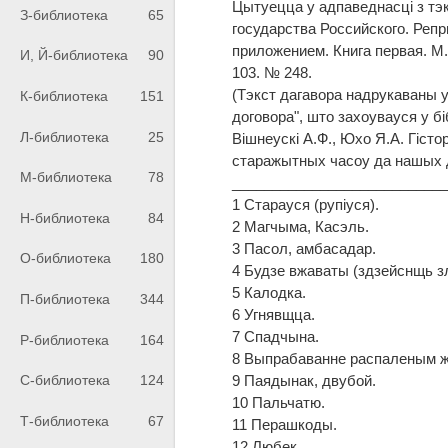
Цытуецца у адпаведнасцi з тэ
З-библиотека
65
государства Российского. Репри
приложением. Книга первая. М.,
И, Й-библиотека
90
103. № 248.
(Тэкст дагавора надрукаваны у
К-библиотека
151
договора", што захоувауся у б
Л-библиотека
25
Вiшнеускi А.Ф., Юхо Я.А. Гiст
старажытных часоу да нашых дзё
М-библиотека
78
__________________________
1 Старауся (рупiуся).
Н-библиотека
84
2 Магчыма, Касэль.
3 Пасол, амбасадар.
О-библиотека
180
4 Будзе вжаваты (здзейснщь з
5 Калодка.
П-библиотека
344
6 Угнявщца.
7 Спадчына.
Р-библиотека
164
8 Выпрабаванне распаленым 
9 Паядынак, двубой.
С-библиотека
124
10 Пальчатю.
Т-библиотека
67
11 Перашкоды.
12 Любек.