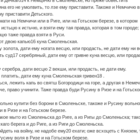
ти Дечкаго14 к Немцичю в Смоленьске, но преже обвестить
на его не умолвить, то лзе ему приставити. Такоже и Немчичю в
му приставити Детьского.
мати на Немчичи или в Риге, или на Готьском березе, в котором
истьцю к истьчю, и взяти ему тая правда, которая в том городе;
цю таже правда взяти в Руси.
от двою капью16 куна Смоленьская.
 золота, дати ему ногата весцю, или продасть, не дати ему ни 
ь суд17 серебряный, дати ему от гривне куна весцю, или прода
 серебра, дати весцю 2 векши, или продасть, не дати ему.
платить, дати ему куна Смоленьская гривен18 .
ся, лежить капь во святш Богородици на горе, а другая в Немеч
че, право учинити. Таже правда буди Русину в Ризе и на Готьск
вольно купити без борони в Смоленьске, такоже и Русину вольн
и в Ризе и на Готьском березе.
кое мыто из Смоленьска до Риге, а из Ригы до Смоленьска; так
каго берега и до Риге, а из Риги до Смоленьска.
деть на войну, не надобе ему20 ехати; оже всхоцеть с Князем, 
Русину воля в Ризе и на Готьском березе.