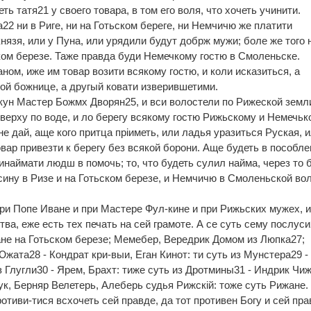
ь татя21 у своего товара, в том его воля, что хочеть учинити.
а22 ни в Риге, ни на Готьском береге, ни Немчичю же платити
нязя, или у Пуна, или урядили будут добрж мужи; боле же того 
ском березе. Таже правда буди Немечкому гостю в Смоленьске.
ном, иже им товар возити всякому гостю, и коли исказиться, а
кой божнице, а другый ковати изверившетими.
кун Мастер Божмх Дворян25, и вси волостели по Рижеской земл
оверху по воде, и ло берегу всякому гостю Рижьскому и Немечьк
не дай, аще кого притца прiиметь, или ладья уразиться Руская, 
вар привезти к берегу без всякой борони. Аще будеть в пособл
ринаймати людш в помочь; то, что будеть сулил найма, через то 
сину в Ризе и на Готьском березе, и Немчичю в Смоленьской во
ри Попе Иване и при Мастере Фул-кине и при Рижьских мужех, и
ва, еже есть тех печать на сей грамоте. А се суть сему послус
ане на Готьском березе; Мемебер, Вередрик Домом из Люпка27;
Южата28 - Кондрат кри-выи, Еган Кинот: ти суть из Мунстера29 -
з Глугли30 - Ярем, Брахт: тиже суть из Дротмины31 - Индрик Чи
ук, Берняр Велетерь, Алеберь судья Рижскiй: тоже суть Рижане
тиви-тися всхочеть сей правде, да тот противен Богу и сей пра