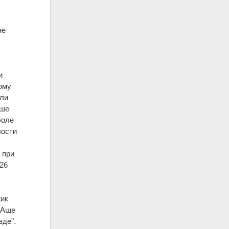
не
и
ому
или
еше
боле
лости
 при
и26
жик
. Аще
вде".