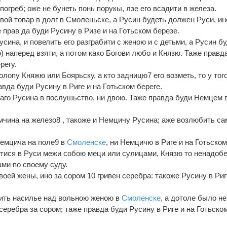
 погреб; оже не бунеть понь порукы, лзе его всадити в железа.
вой товар в долг в Смоленьске, а Русин будеть должен Руси, ин
прав да буди Русину в Ризе и на Готьском березе.
усина, и повелить его разграбити с женою и с детьми, а Русин б
 наперед взяти, а потом како Богови любо и Князю. Таже правд
регу.
олопу Княжю или Боярьску, а кто задницю7 его возметь, то у тог
вда буди Русину в Риге и на Готьском береге.
наго Русина в послушьство, ни двою. Таже правда буди Немцем 
мчина на железо8 , такоже и Немцичу Русина; аже возлюбить са
Немцича на поле9 в
Смоленске
, ни Немцичю в Риге и на Готьско
итися в Руси межи собою меци или сулицами, Князю то ненадобе
ами по своему суду.
воей жены, ино за сором 10 гривен серебра: такоже Русину в Риг
нить насилье над вольною женою в
Смоленске
, а дотоле было не
серебра за сором; таже правда буди Русину в Риге и на Готьско