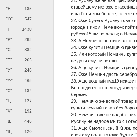
21. Русину же не лзе пристави
старейшему их: оже старе(й)ши
"Н"
185
и на Готьском березе, не лзе е
"О"
547
22. Оже будеть Русину товар и
городе в ином Немечком: пойти 
"П"
1430
рубежа15 им не деяти; а Немчи
"Р"
283
23. А Немчичю платити весцю 
24. Оже купити Немцичю гривну
"С"
882
25. Или который Немцичь купит
"Т"
265
не дати ему ни векши.
26. Аще купить Немцичь гривну
"У"
246
27. Оже Немчин дасть серебро 
"Ф"
465
28. Аще вощный пуд19 исказить
Богородици: то тым пуд изверя
"Х"
184
березе.
"Ц"
127
29. Немчичю же всякой товар 
купити всякый товар без борон
"Ч"
192
30. Немчичю же не надобе ника
Русину не надобе мыто с Готьс
"Ш"
446
31. Аще Смоленьскый Князь пой
"Щ"
120
своя ему воля; такоже буди и 