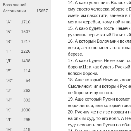
14. А како услышить Волоскый
База знаний
ему своего человека вборзе к 
Ассоциации
15657
иметь им пакостити, занеже в
метати жеребьи, кому пойти на
"А"
1716
15. А како будеть гость Немеч
"Б"
1507
рукавичь перьстатый Готьскый
16. А который Волочанин вскл
"В"
1217
везти, а что погынеть того то
"Г"
1226
березе.
17. А како будеть Немечкый го
"Д"
1438
борони11; а как будеть Рускый
"Е"
114
всякой борони.
18. Аще который Немчиць хочет
"Ж"
54
Смолняном: или который Русин
"З"
262
не боронити пути того.
19. Аще который Русин возмет 
"И"
392
ворочаеться; или который това
"К"
1030
20. Русину же не лзе позвати 
на опьчм суд, то его воля. А 
"Л"
295
суд: всхочеть ли Русин на обчт 
"М"
419