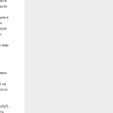
ян в
было
цем в
зю
акую
ы
ы мир
ивен
и за
ится
ыбу5 ,
сть