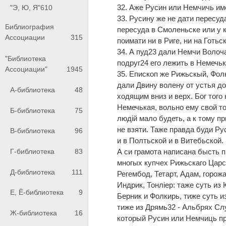
32. Аже Русин или Немчичь имет
"Э, Ю, Я"
610
33. Русину же не дати пересуд
Библиография
пересуда в Смоленьске или у к
Ассоциации
315
поимати ни в Риге, ни на Готь
34. А пуд23 дали Немчи Волоча
"Библиотека
подруг24 его лежить в Немечь
Ассоциации"
1945
35. Епископ же Рижьскый, Фол
дали Двину волену от устья д
А-библиотека
48
ходящим вниз и верх. Бог того 
Немечькая, вольно ему свой то
Б-библиотека
75
людiй мало будеть, а к тому п
не взяти. Таже правда буди Ру
В-библиотека
96
и в Полтьской и в Витебьской.
А си грамота написана бысть п
Г-библиотека
83
многых купчех Рижьскаго Царст
Д-библиотека
111
Регембод, Тетарт, Адам, горож
Индрик, Тонлiер: таже суть из 
Е, Ё-библиотека
9
Берник и Фолкирь, тиже суть и
тиже из Дрямь32 - Альбрях Сл
Ж-библиотека
16
который Русин или Немчиць про