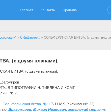
Главная
Контакты
Правила
ссоциации"
»
С-библиотека
» СОЛЬФЕРИНСКАЯ БИТВА. (с двумя планам
А. (с двумя планами).
АЯ БИТВА. (с двумя планами).
Драгомиров
РГЪ. В ТИПОГРАФИИ Н. ТИБЛЕНА И КОМП.
 лин., № 25.
л:
Сольферинская битва..djvu
[5.11 Mb] (cкачиваний: 22)
атью:
Драгомиров, Михаил Иванович, генерал-адъютант,