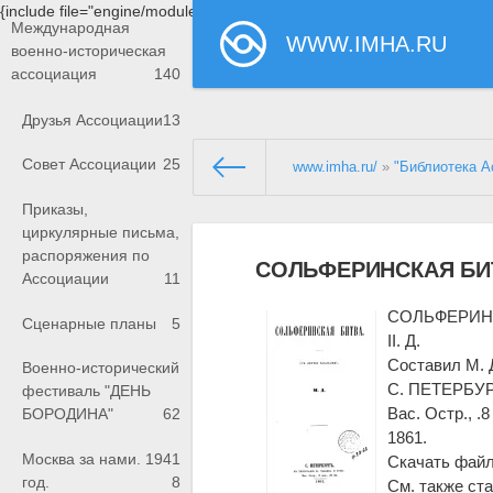
{include file="engine/modules/saperu/head.php"}
Международная
WWW.IMHA.RU
военно-историческая
ассоциация
140
Друзья Ассоциации
13
Совет Ассоциации
25
www.imha.ru/
»
"Библиотека А
Приказы,
циркулярные письма,
распоряжения по
СОЛЬФЕРИНСКАЯ БИТВ
Ассоциации
11
СОЛЬФЕРИНСК
Сценарные планы
5
II. Д.
Составил М. 
Военно-исторический
С. ПЕТЕРБУ
фестиваль "ДЕНЬ
Вас. Остр., .8
БОРОДИНА"
62
1861.
Москва за нами. 1941
Скачать фай
год.
8
См. также ст