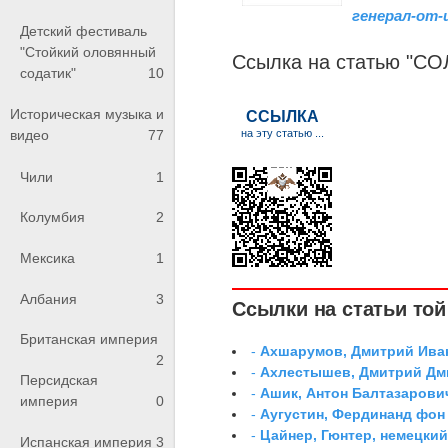
генерал-от
Детский фестиваль
"Стойкий оловянный
Ссылка на статью "С
содатик"
10
Историческая музыка и
видео
77
Чили
1
Колумбия
2
Мексика
1
Албания
3
Ссылки на статьи той 
Британская империя
-
Ахшарумов, Дмитрий Иван
2
-
Ахлестышев, Дмитрий Дми
Персидская
-
Ашик, Антон Балтазарови
империя
0
-
Аугустин, Фердинанд фон
-
Цайнер, Гюнтер, немецки
Испанская империя
3