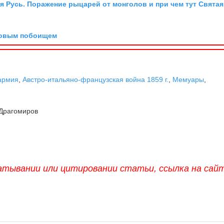
я Русь. Поражение рыцарей от монголов и при чем тут Святая
довым побоищем
армия
,
Австро-итальяно-французская война 1859 г.
,
Мемуары
,
Драгомиров
атывании или цитировании статьи, ссылка на сай