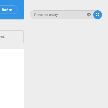
Войти
и).