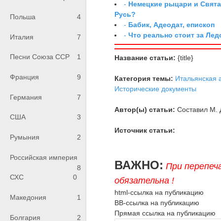
-
Немецкие рыцари и Свята
Русь?
Польша
4
-
Бабик, Адеодат, епископ
-
Что реально стоит за Ле
Италия
7
Песни Союза ССР
1
Название статьи:
{title}
Франция
9
Категория темы:
Итальянская 
Исторические документы
Германия
7
Автор(ы) статьи:
Составил М. 
США
3
Источник статьи:
Румыния
2
Российская империя
ВАЖНО:
При перепеч
8
СХС
0
обязательна !
html-ссылка на публикацию
Македония
1
BB-ссылка на публикацию
Прямая ссылка на публикацию
Болгария
2