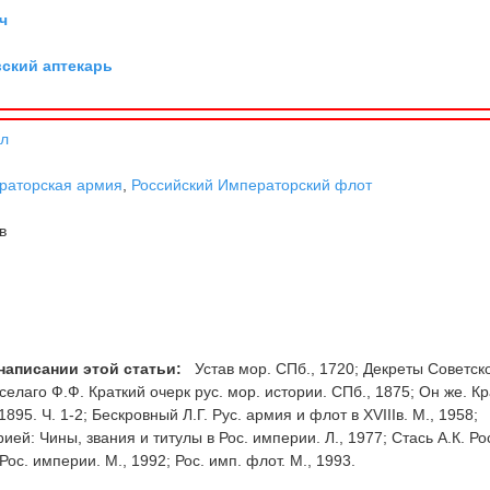
ч
вский аптекарь
л
раторская армия
,
Российский Императорский флот
в
написании этой статьи:
Устав мор. СПб., 1720; Декреты Советск
еселаго Ф.Ф. Краткий очерк рус. мор. истории. СПб., 1875; Он же. К
895. Ч. 1-2; Бескровный Л.Г. Рус. армия и флот в XVIIIв. М., 1958;
ей: Чины, звания и титулы в Рос. империи. Л., 1977; Стась А.К. Рос
Рос. империи. М., 1992; Рос. имп. флот. М., 1993.