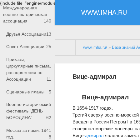
{include file="engine/modules/saperu/head.php"}
Международная
WWW.IMHA.RU
военно-историческая
ассоциация
140
Друзья Ассоциации
13
Совет Ассоциации
25
www.imha.ru/
»
База знаний А
Приказы,
циркулярные письма,
распоряжения по
Вице-адмирал
Ассоциации
11
Сценарные планы
5
Вице-адмирал
Военно-исторический
В 1694-1917 годах.
фестиваль "ДЕНЬ
Третий сверху военно-морской 
БОРОДИНА"
62
Введен в России Петром I в 169
совершал морские маневры на
Москва за нами. 1941
Вице-
адмирал
являлся замест
год.
8