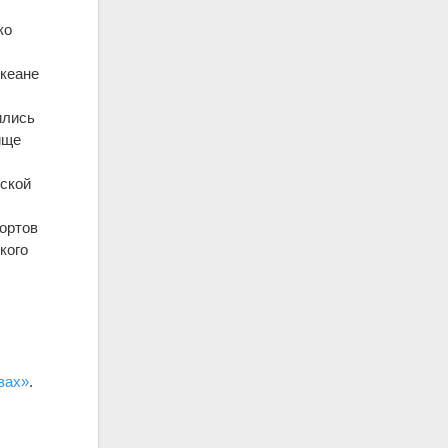
ко
океане
ились
ище
ьской
ортов
кого
вах»
.