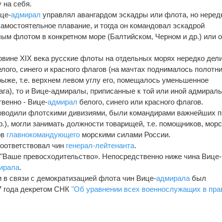
 на себя.
це-
адмирал
управлял авангардом эскадры или флота, но неред
амостоятельное плавание, и тогда он командовал эскадрой
лым флотом в конкретном море (Балтийском, Черном и др.) или 
ловине XIX века русские флоты на отдельных морях нередко дел
лого, синего и красного флагов (на мачтах поднималось полотн
рыже, т.е. верхнем левом углу его, помещалось уменьшенное
га), то и Вице-адмиралы, приписанные к той или иной адмирал
венно - Вице-
адмирал
белого, синего или красного флагов.
оводили флотскими дивизиями, были командирами важнейших п
.), могли занимать должности товарищей, т.е. помощников, морс
ов
главнокомандующего
морскими силами России.
оответствовал чин
генерал-лейтенанта
.
"Ваше превосходительство». Непосредственно ниже чина Вице-
ирала
.
в связи с демократизацией флота чин Вице-
адмирала
был
17 года декретом СНК
"Об уравнении всех военнослужащих в пра