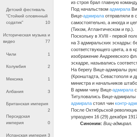
из строя брал главную команду
Под начальством
адмирала
Ви
Детский фестиваль
Вице-
адмирала
отправляли в с
"Стойкий оловянный
содатик"
10
самостоятельно, а иногда и це
(Тихом, Атлантическом и пр.).
Историческая музыка и
Поскольку в XVIII - первой по
видео
77
на 3 адмиральских эскадры: бе
соответствующего цвета, а в к
Чили
1
изображение Андреевского фла
эскадре, назывались соответст
Колумбия
2
На берегу Вице-адмиралы рук
(Кронштадта, Севастополя и др
Мексика
1
министра и начальников штаб
В армии чину Вице-
адмирала
с
Албания
3
Титуловались Вице-адмиралы 
адмирала
стоял чин
контр-адм
Британская империя
После Октябрьской революции 
2
Персидская
упразднен 16 (29) декабря 19
империя
0
Синоним:
Виц-адмирал.
Испанская империя
3