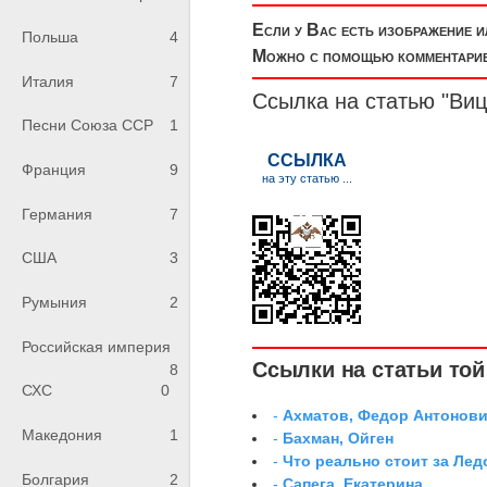
Если у Вас есть изображение 
Польша
4
Можно с помощью комментариев
Италия
7
Ссылка на статью "Виц
Песни Союза ССР
1
Франция
9
Германия
7
США
3
Румыния
2
Российская империя
Ссылки на статьи той 
8
СХС
0
-
Ахматов, Федор Антонович
Македония
1
-
Бахман, Ойген
-
Что реально стоит за Ле
Болгария
2
-
Сапега, Екатерина