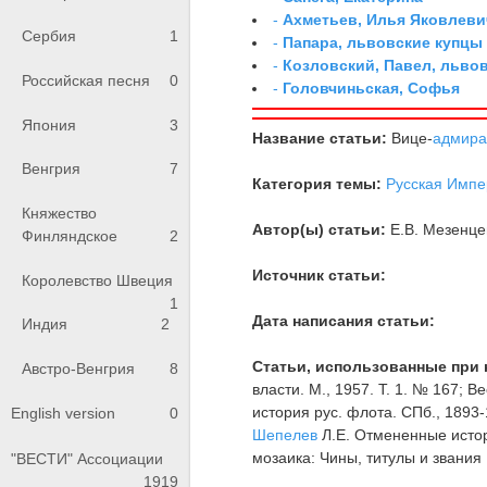
-
Ахметьев, Илья Яковлеви
Сербия
1
-
Папара, львовские купцы
-
Козловский, Павел, льво
Российская песня
0
-
Головчиньская, Софья
Япония
3
Название статьи:
Вице-
адмира
Венгрия
7
Категория темы:
Русская Импе
Княжество
Автор(ы) статьи:
Е.В. Мезенце
Финляндское
2
Источник статьи:
Королевство Швеция
1
Дата написания статьи:
Индия
2
Статьи, использованные при 
Австро-Венгрия
8
власти. М., 1957. Т. 1. № 167; В
история рус. флота. СПб., 1893-1
English version
0
Шепелев
Л.Е. Отмененные истори
мозаика: Чины, титулы и звания 
"ВЕСТИ" Ассоциации
1919