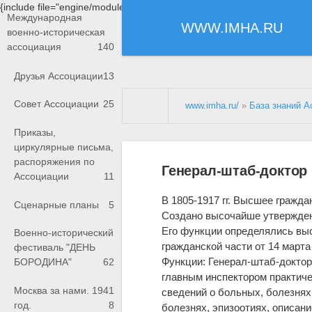
{include file="engine/modules/saperu/head.php"}
Международная
WWW.IMHA.RU
военно-историческая
ассоциация
140
Друзья Ассоциации
13
Совет Ассоциации
25
www.imha.ru/
»
База знаний А
Приказы,
циркулярные письма,
распоряжения по
Генерал-штаб-доктор
Ассоциации
11
В 1805-1917 гг. Высшее гражд
Сценарные планы
5
Создано высочайше утвержд
Его функции определялись вы
Военно-исторический
гражданской части от 14 марта
фестиваль "ДЕНЬ
Функции: Генерал-штаб-докто
БОРОДИНА"
62
главным инспектором практиче
Москва за нами. 1941
сведений о больных, болезнях
год.
8
болезнях, эпизоотиях, описани