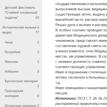
государственными и вольнопр
Детский фестиваль
выпускников высших медицинс
"Стойкий оловянный
существующих аптек, выдачу р
содатик"
10
врачебной части, распростран
Решал дела о вызове и распре
Историческая музыка и
В особых случаях проводил ос
видео
77
директора Медицинского депа
чиновников, представлял мини
Чили
1
составление годовой сметы н
ученого комитета, член Медици
Колумбия
2
местах, им управляемых. В со
г. занимал должность главного
Мексика
1
соответствующее управление. 
Албания
3
Имел в подчинении столичные 
аптеки, госпитали и больницы
Британская империя
т.д.
2
Имел помощника и канцелярию,
Персидская
писцов.
империя
0
Источники:
ПСЗ I. Т. 28. № 21
распоряжений правительства п
Испанская империя
3