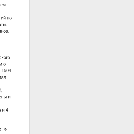
ием
тий по
рты.
инов.
ского
м о
 1904
лял
й,
спы и
 и 4
1-3;