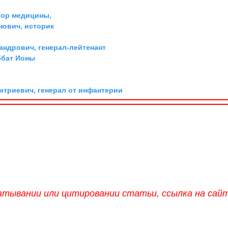
тор медицины,
ович, историк
андрович, генерал-лейтенант
ббат Ионы
триевич, генерал от инфантерии
атывании или цитировании статьи, ссылка на сай