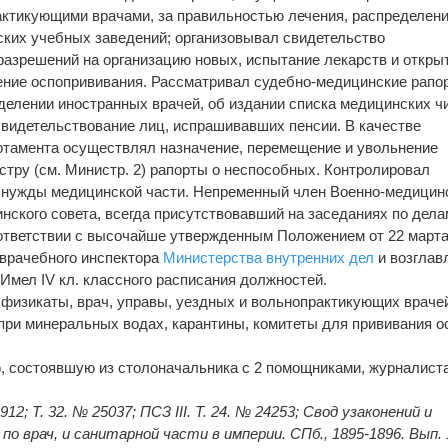
актикующими врачами, за правильностью лечения, распределен
ких учебных заведений; организовывал свидетельство
азрешений на организацию новых, испытание лекарств и откры
ение оспопрививания. Рассматривал судебно-медицинские рапо
делении иностранных врачей, об издании списка медицинских ч
видетельствование лиц, испрашивавших пенсии. В качестве
ртамента осуществлял назначение, перемещение и увольнение
стру (см. Министр. 2) рапорты о неспособных. Контролировал
а нужды медицинской части. Непременный член Военно-медицин
нского совета, всегда присутствовавший на заседаниях по дела
ответствии с высочайше утвержденным Положением от 22 марта
 врачебного инспектора
Министерства внутренних дел
и возглав
Имел IV кл. классного расписания должностей.
физикаты, врач, управы, уездных и вольнопрактикующих враче
 при минеральных водах, карантины, комитеты для прививания о
 состоявшую из столоначальника с 2 помощниками, журналиста
912; Т. 32. № 25037; ПСЗ III. Т. 24. № 24253; Свод узаконений и
о врач, и санитарной части в империи. СПб., 1895-1896. Вып. 