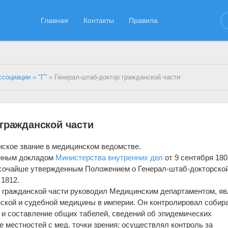
Главная
Контакты
Правила
ссоциации
»
"Г"
» Генерал-штаб-доктор гражданской части
 гражданской части
анское звание в медицинском ведомстве.
енным докладом
Министерства внутренних дел
от 9 сентября 1805
сочайше утвержденным Положением о Генерал-штаб-докторско
 1812.
р гражданской части руководил Медицинским департаментом, я
ской и судебной медицины в империи. Он контролировал собир
 и составление общих табелей, сведений об эпидемических
е местностей с мед. точки зрения; осуществлял контроль за