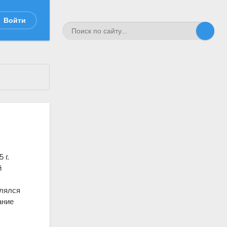
Войти
 г.
й
влялся
ание