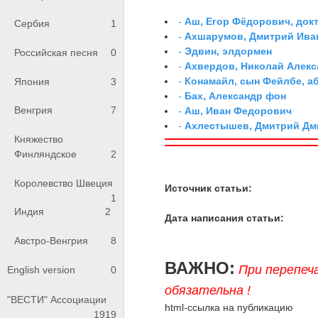
-
Аш, Егор Фёдорович, док
Сербия
1
-
Ахшарумов, Дмитрий Иван
-
Эдвин, элдормен
Российская песня
0
-
Ахвердов, Николай Алекс
-
Конамайл, сын Фейлбе, а
Япония
3
-
Бах, Александр фон
Венгрия
7
-
Аш, Иван Федорович
-
Ахлестышев, Дмитрий Дми
Княжество
Финляндское
2
Королевство Швеция
Источник статьи:
1
Индия
2
Дата написания статьи:
Австро-Венгрия
8
ВАЖНО:
При перепеч
English version
0
обязательна !
"ВЕСТИ" Ассоциации
html-ссылка на публикацию
1919