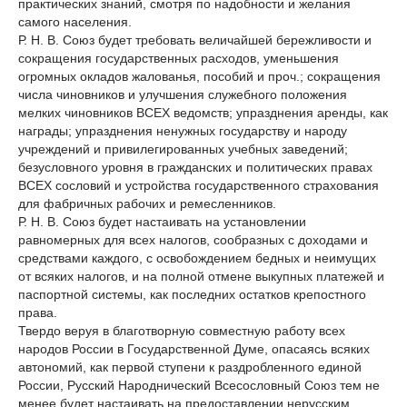
практических знаний, смотря по надобности и желания
самого населения.
Р. Н. В. Союз будет требовать величайшей бережливости и
сокращения государственных расходов, уменьшения
огромных окладов жалованья, поcoбий и проч.; сокращения
числа чиновников и улучшения служебного положения
мелких чиновников ВСЕХ ведомств; упразднения аренды, как
награды; упразднения ненужных государству и народу
учреждений и привилегированных учебных заведений;
безусловного уровня в гражданских и политических правах
ВСЕХ сословий и устройства государственного страхования
для фабричных рабочих и ремесленников.
Р. Н. В. Союз будет настаивать на установлении
равномерных для всех налогов, сообразных с доходами и
средствами каждого, с освобождением бедных и неимущих
от всяких налогов, и на полной отмене выкупных платежей и
паспортной системы, как последних остатков крепостного
права.
Твердо веруя в благотворную совместную работу всех
народов России в Государственной Думе, опасаясь всяких
автономий, как первой ступени к раздробленного единой
России, Русский Народнический Всесословный Союз тем не
менее будет настаивать на предоставлении нерусским