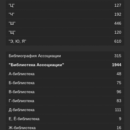
"Ц"
127
"Ч"
192
"Ш"
446
"Щ"
120
"Э, Ю, Я"
610
Библиография Ассоциации
315
"Библиотека Ассоциации"
1944
А-библиотека
48
Б-библиотека
75
В-библиотека
96
Г-библиотека
83
Д-библиотека
111
Е, Ё-библиотека
9
Ж-библиотека
16