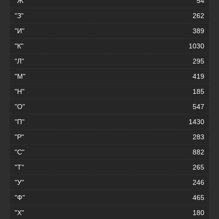
"Ж"
54
"З"
262
"И"
389
"К"
1030
"Л"
295
"М"
419
"Н"
185
"О"
547
"П"
1430
"Р"
283
"С"
882
"Т"
265
"У"
246
"Ф"
465
"Х"
180