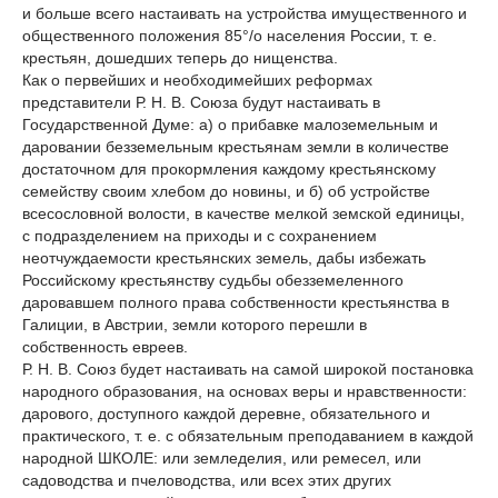
и больше всего настаивать на устройства имущественного и
общественного положения 85°/о населения России, т. е.
крестьян, дошедших теперь до нищенства.
Как о первейших и необходимейших реформах
представители Р. Н. В. Союза будут настаивать в
Государственной Думe: а) о прибавке малоземельным и
даровании безземельным крестьянам земли в количестве
достаточном для прокормления каждому крестьянскому
семейству своим хлебом до новины, и б) об устройстве
всесословной волости, в качестве мелкой земской единицы,
с подразделением на приходы и с сохранением
неотчуждаемости крестьянских земель, дабы избежать
Российскому крестьянству судьбы обезземеленного
даровавшем полного права собственности крестьянства в
Галиции, в Австрии, земли которого перешли в
собственность евреев.
Р. Н. В. Союз будет настаивать на самой широкой постановка
народного образования, на основах веры и нравственности:
дарового, доступного каждой деревне, обязательного и
практического, т. е. с обязательным преподаванием в каждой
народной ШКОЛЕ: или земледелия, или ремесел, или
садоводства и пчеловодства, или всех этих других