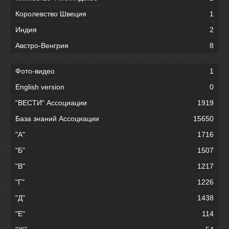
Королевство Швеция
1
Индия
2
Австро-Венгрия
8
Фото-видео
1
English version
0
"ВЕСТИ" Ассоциации
1919
База знаний Ассоциации
15650
"А"
1716
"Б"
1507
"В"
1217
"Г"
1226
"Д"
1438
"Е"
114