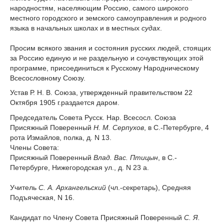
народностям, населяющим Poccию, самого широкого
местного городского и земского самоуправления и родного
языка в начальных школах и в местных
судах
.
Просим всякого звания и состояния русских людей, стоящих
за Poccию единую и не раздельную и сочувствующих этой
программе, присоединиться к Русскому Народническому
Всесословному Союзу.
Устав Р. Н. В. Союза, утвержденный правительством 22
Октября 1905 г.раздается даром.
Председатель Совета Русск. Нар. Всесосл. Союза
Присяжный Поверенный
Н. М. Серпухов
, в С.-Петербурге, 4
рота Измайлов, полка, д. N 13.
Члены Совета:
Присяжный Поверенный
Влад. Вас. Птицын
, в С.-
Петербурге, Нижегородская ул., д. N 23 a.
Учитель
С. А. Архангельский
(чл.-секретарь), Средняя
Подъяческая, N 16.
Кандидат по Члену Совета Присяжный Поверенный
С. Я.