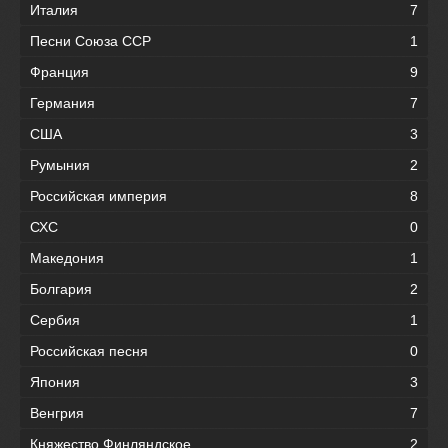
Италия
7
Песни Союза ССР
1
Франция
9
Германия
7
США
3
Румыния
2
Российская империя
8
СХС
0
Македония
1
Болгария
2
Сербия
1
Российская песня
0
Япония
3
Венгрия
7
Княжество Финляндское
2