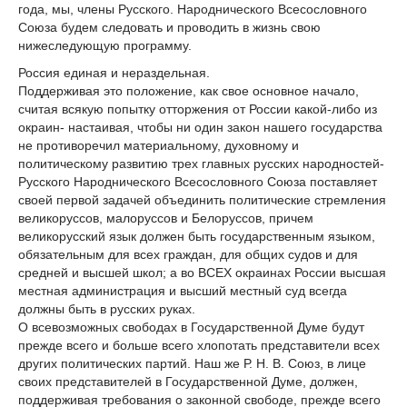
года, мы, члены Русского. Народнического Всесословного
Союза будем следовать и проводить в жизнь свою
нижеследующую программу.
Россия единая и нераздельная.
Поддерживая это положение, как свое основное начало,
считая всякую попытку отторжения от России какой-либо из
окраин- настаивая, чтобы ни один закон нашего государства
не противоречил материальному, духовному и
политическому развитию трех главных русских народностей-
Русского Народнического Всесословного Союза поставляет
своей первой задачей объединить политические стремления
великоруссов, малоруссов и Белоруссов, причем
великорусский язык должен быть государственным языком,
обязательным для всех граждан, для общих судов и для
средней и высшей школ; а во ВСЕХ окраинах России высшая
местная администрация и высший местный суд всегда
должны быть в русских руках.
О всевозможных свободах в Государственной Думe будут
прежде всего и больше всего хлопотать представители всех
других политических партий. Наш же Р. Н. В. Союз, в лице
своих представителей в Государственной Думe, должен,
поддерживая требования о законной свободе, прежде всего