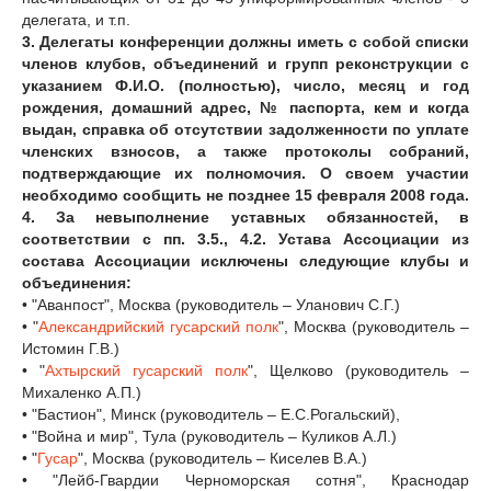
делегата, и т.п.
3. Делегаты конференции должны иметь с собой списки
членов клубов, объединений и групп реконструкции с
указанием Ф.И.О. (полностью), число, месяц и год
рождения, домашний адрес, № паспорта, кем и когда
выдан, справка об отсутствии задолженности по уплате
членских взносов, а также протоколы собраний,
подтверждающие их полномочия. О своем участии
необходимо сообщить не позднее 15 февраля 2008 года.
4. За невыполнение уставных обязанностей, в
соответствии с пп. 3.5., 4.2. Устава Ассоциации из
состава Ассоциации исключены следующие клубы и
объединения:
• "Аванпост", Москва (руководитель – Уланович С.Г.)
• "
Александрийский гусарский полк
", Москва (руководитель –
Истомин Г.В.)
• "
Ахтырский гусарский полк
", Щелково (руководитель –
Михаленко А.П.)
• "Бастион", Минск (руководитель – Е.С.Рогальский),
• "Война и мир", Тула (руководитель – Куликов А.Л.)
• "
Гусар
", Москва (руководитель – Киселев В.А.)
• "Лейб-Гвардии Черноморская сотня", Краснодар