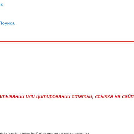
ик
х
 Поуиса
атывании или цитировании статьи, ссылка на сай