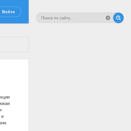
Войти
укции
рокая
и
 и
шни.