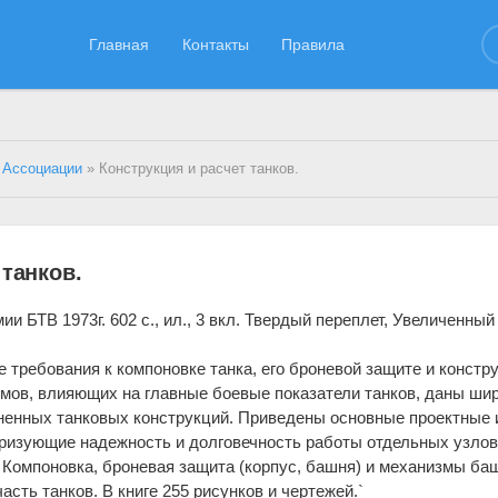
Главная
Контакты
Правила
 Ассоциации
» Конструкция и расчет танков.
 танков.
и БТВ 1973г. 602 с., ил., 3 вкл. Твердый переплет, Увеличенный
 требования к компоновке танка, его броневой защите и констр
змов, влияющих на главные боевые показатели танков, даны ши
ненных танковых конструкций. Приведены основные проектные 
ризующие надежность и долговечность работы отдельных узлов
Компоновка, броневая защита (корпус, башня) и механизмы ба
асть танков. В книге 255 рисунков и чертежей.`