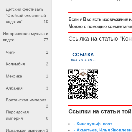
Детский фестиваль
"Стойкий оловянный
Если у Вас есть изображение 
содатик"
10
Можно с помощью комментариев
Историческая музыка и
Ссылка на статью "Кон
видео
77
Чили
1
Колумбия
2
Мексика
1
Албания
3
Британская империя
2
Ссылки на статьи той 
Персидская
империя
0
-
Киневульф, поэт
-
Ахметьев, Илья Яковлеви
Испанская империя
3