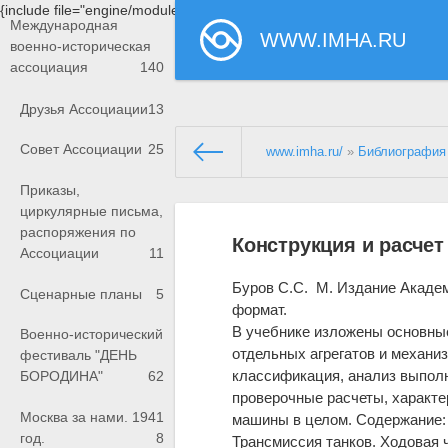
{include file="engine/modules/saperu/head.php"}
Международная
WWW.IMHA.RU
военно-историческая
ассоциация
140
Друзья Ассоциации
13
Совет Ассоциации
25
www.imha.ru/
»
Библиография
Приказы,
циркулярные письма,
распоряжения по
Конструкция и расчет
Ассоциации
11
Буров С.С. М. Издание Академи
Сценарные планы
5
формат.
В учебнике изложены основные
Военно-исторический
отдельных агрегатов и механи
фестиваль "ДЕНЬ
классификация, анализ выпол
БОРОДИНА"
62
проверочные расчеты, характе
Москва за нами. 1941
машины в целом. Содержание: 
год.
8
Трансмиссия танков. Ходовая ч