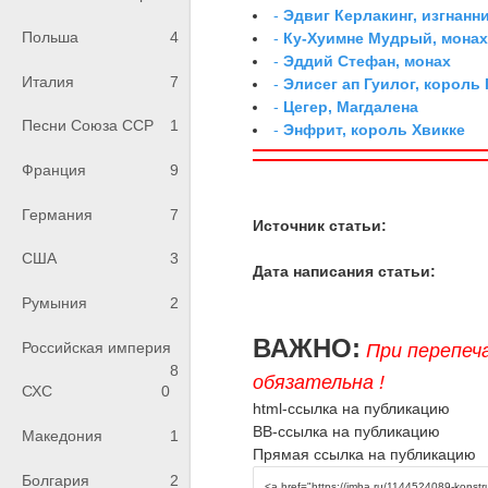
-
Эдвиг Керлакинг, изгнанн
Польша
4
-
Ку-Хуимне Мудрый, мона
-
Эддий Стефан, монах
Италия
7
-
Элисег ап Гуилог, король
-
Цегер, Магдалена
Песни Союза ССР
1
-
Энфрит, король Хвикке
Франция
9
Германия
7
Источник статьи:
США
3
Дата написания статьи:
Румыния
2
ВАЖНО:
Российская империя
При перепеч
8
обязательна !
СХС
0
html-ссылка на публикацию
BB-ссылка на публикацию
Македония
1
Прямая ссылка на публикацию
Болгария
2