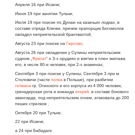
Апреля 16 при Исакче;
Июня 19 при занятии Тульчи;
Июля 19 при поиске по Дунаю на казачьих лодках, в
составе отряда Клички, причем прапорщик Богомолов
овладел неприятельской брантвахтой;
Августа 23 при поиске на
Гирсово
;
Августа 26 при овладении у Сулины неприятельским
судном „
Фрегат
“ о 3-х орудиях и взятии в плен экипажа
его, в числе 80-и человек, при 2-х знаменах;
Сентября 3 при поиске у Сулины; Сентября 3 при м.
Столовичи (части
полка
в Польше), при разбитии
гетмана
гр. Огинского и его корпуса из 4 000 человек,
гренадерская рота и команда
егерей
, в составе бокового
авангарда, под неприятельским огнем, атаковала до 200
пеших стрелков ;
Октября 20 при Тульче;
22 при Исакче,
а 24 при Бабадаге.