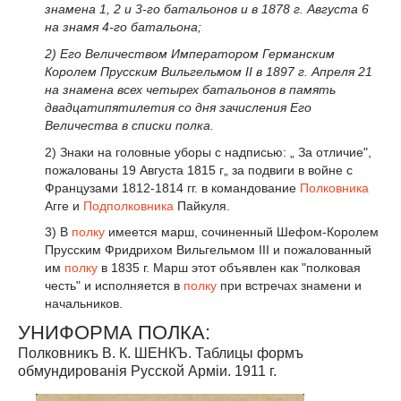
знамена 1, 2 и 3-го батальонов и в 1878 г. Августа 6
на знамя 4-го батальона;
2) Его Величеством Императором Германским
Королем Прусским Вильгельмом II в 1897 г. Апреля 21
на знамена всех четырех батальонов в память
двадцатипятилетия со дня зачисления Его
Величества в списки полка.
2) Знаки на головные уборы с надписью: „ За отличие",
пожалованы 19 Августа 1815 г„ за подвиги в войне с
Французами 1812-1814 гг. в командование
Полковника
Агге и
Подполковника
Пайкуля.
3) В
полку
имеется марш, сочиненный Шефом-Королем
Прусским Фридрихом Вильгельмом III и пожалованный
им
полку
в 1835 г. Марш этот объявлен как "полковая
честь" и исполняется в
полку
при встречах знамени и
начальников.
УНИФОРМА ПОЛКА:
Полковникъ В. К. ШЕНКЪ. Таблицы формъ
обмундированія Русской Арміи. 1911 г.