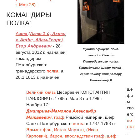
г. Мая 28).
КОМАНДИРЫ
ПОЛКА:
Агте (Агте 1-й, Ахте;
v. Agthe, Адам-Георг)
Егор Андреевич
- 28
Мундир офицера лейб-
августа 1812 г. назначен
гвардии Санкт-
командиром
Петербугского полка.
Петербургского
Принадлежал Шефу полка -
гренадерского
полка
, а
германскому императору
28.1.1813 г. назначен
Вильгельму II
ше
Великий князь
Цесаревич КОНСТАНТИН
фо
ПАВЛОВИЧ с 1795 г. Мая 3 по 1796 г.
м
Ноября 17.
сво
Дмитриев-Мамонов Александр
его
Матвеевич
,
граф
Римской империи, шеф
по
Санкт-Петербургского
полка
в 1787-1788 гг.
лка
Эльмпт фон, Иоган Мартын, (Иван
.
Карпович), барон, впоследствии граф, шеф