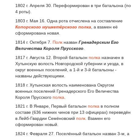
1802 г. Апреля 30. Переформирован в три батальона (по
4 роты).
1803 г. Мая 16. Одна рота отчислена на составление
Копорского мушкетёрского полка
, а взамен её
сформирована новая.
1814 г. Октября 7.
Полк
назван
Гренадерским Его
Величества Короля Прусского
.
1817 г. Августа 12. Второй батальон
полка
назначен в
Хутынскую волость Новгородской губернии и уезда, в
округ военных поселений, а 1-й и 3-й батальоны -
названы действующими.
1818 г. Хутынская волость наименована Округом
военных поселений Гренадерского Его Величества
Короля Прусского
полка
.
1821 г. В Январе, Первый батальон
полка
в полном
составе (636 нижних чинов при 13 офицерах) переведён
в Лейб-Гвардии Семёновский
полк
. Взамен его
сформирован новый.
1824 г. Февраля 27. Поселённый батальон назван 3-м, а