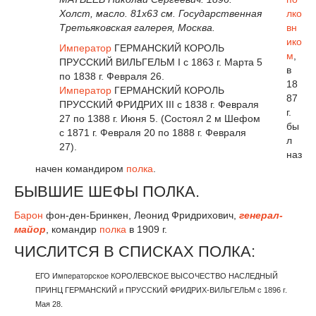
Холст, масло. 81x63 см. Государственная
лко
Третьяковская галерея, Москва.
вн
ико
Император
ГЕРМАНСКИЙ КОРОЛЬ
м
,
ПРУССКИЙ ВИЛЬГЕЛЬМ I с 1863 г. Марта 5
в
по 1838 г. Февраля 26.
18
Император
ГЕРМАНСКИЙ КОРОЛЬ
87
ПРУССКИЙ ФРИДРИХ III с 1838 г. Февраля
г.
27 по 1388 г. Июня 5. (Состоял 2 м Шефом
бы
с 1871 г. Февраля 20 по 1888 г. Февраля
л
27).
наз
начен командиром
полка
.
БЫВШИЕ ШЕФЫ ПОЛКА.
Барон
фон-ден-Бринкен, Леонид Фридрихович,
генерал-
майор
, командир
полка
в 1909 г.
ЧИСЛИТСЯ В СПИСКАХ ПОЛКА:
ЕГО Императорское КОРОЛЕВСКОЕ ВЫСОЧЕСТВО НАСЛЕДНЫЙ
ПРИНЦ ГЕРМАНСКИЙ и ПРУССКИЙ ФРИДРИХ-ВИЛЬГЕЛЬМ с 1896 г.
Мая 28.