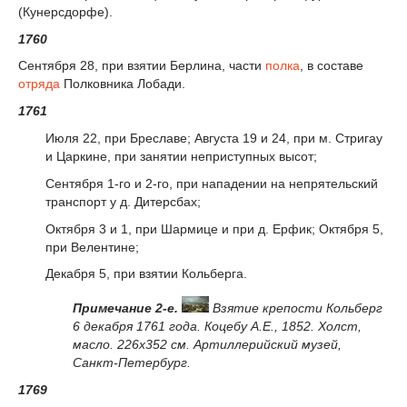
(Кунерсдорфе).
1760
Сентября 28, при взятии Берлина, части
полка
, в составе
отряда
Полковника Лобади.
1761
Июля 22, при Бреславе; Августа 19 и 24, при м. Стригау
и Царкине, при занятии неприступных высот;
Сентября 1-го и 2-го, при нападении на непрятельский
транспорт у д. Дитерсбах;
Октября 3 и 1, при Шармице и при д. Ерфик; Октября 5,
при Велентине;
Декабря 5, при взятии Кольберга.
Примечание 2-е.
Взятие крепости Кольберг
6 декабря 1761 года. Коцебу А.Е., 1852. Холст,
масло. 226x352 см. Артиллерийский музей,
Санкт-Петербург.
1769