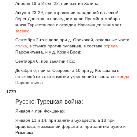
Апреля 19 и Июля 22, при взятии Хотина;
Августа 23-29, при отражении нападений на левый
берег Днестра, в последним деле Премйер-майора
князя Туркестанова с отрядом Навагинцев занимает
засеку
;
Сентября 2-го в деле при д. Ореховой, отдельные части
полка
, в стычке против пулавцев, в составе
отряда
Парфентьева, и у д. Козий Брод;
Сентября 6, при занятии Ясс;
Декабря 6, при м. Озерове, а 10 при д. Кольшаны в
штыковой схватке и взятии укреплений в составе
отряда
Парфентьева.
1770
Русско-Турецкая война:
Января 4 при Фокшанах;
Января 13 и 14, при занятии Бухареста, а 18 при
Браилова, и зажжении форштата, при занятии Бузео и
Рымника;