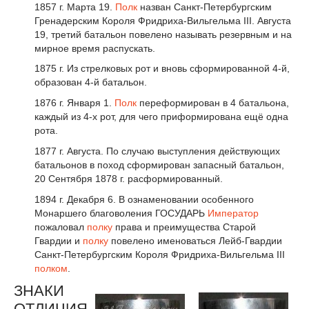
1857 г. Марта 19.
Полк
назван Санкт-Петербургским
Гренадерским Короля Фридриха-Вильгельма III. Августа
19, третий батальон повелено называть резервным и на
мирное время распускать.
1875 г. Из стрелковых рот и вновь сформированной 4-й,
образован 4-й батальон.
1876 г. Января 1.
Полк
переформирован в 4 батальона,
каждый из 4-х рот, для чего приформирована ещё одна
рота.
1877 г. Августа. По случаю выступления действующих
батальонов в поход сформирован запасный батальон,
20 Сентября 1878 г. расформированный.
1894 г. Декабря 6. В ознаменовании особенного
Монаршего благоволения ГОСУДАРЬ
Император
пожаловал
полку
права и преимущества Старой
Гвардии и
полку
повелено именоваться Лейб-Гвардии
Санкт-Петербургским Короля Фридриха-Вильгельма III
полком
.
ЗНАКИ
ОТЛИЧИЯ