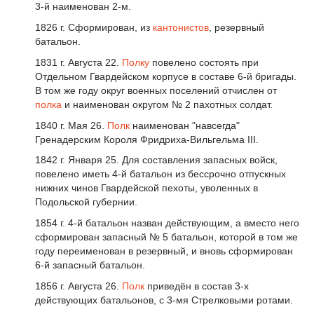
3-й наименован 2-м.
1826 г. Сформирован, из
кантонистов
, резервный
батальон.
1831 г. Августа 22.
Полку
повелено состоять при
Отдельном Гвардейском корпусе в составе 6-й бригады.
В том же году округ военных поселений отчислен от
полка
и наименован округом № 2 пахотных солдат.
1840 г. Мая 26.
Полк
наименован "навсегда"
Гренадерским Короля Фридриха-Вильгельма III.
1842 г. Января 25. Для составления запасных войск,
повелено иметь 4-й батальон из бессрочно отпускных
нижних чинов Гвардейской пехоты, уволенных в
Подольской губернии.
1854 г. 4-й батальон назван действующим, а вместо него
сформирован запасный № 5 батальон, которой в том же
году переименован в резервный, и вновь сформирован
6-й запасный батальон.
1856 г. Августа 26.
Полк
приведён в состав 3-х
действующих батальонов, с 3-мя Стрелковыми ротами.