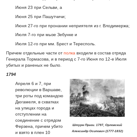
Июня 23 при Сельви, а
Июня 25 при Пашутчичи;
Июня 27-го при пронании неприятеля из г. Влодимержа;
Июля 7-го при мызе Зебунке и
Июля 12-го при мм. Брест и Тересполь.
Причем отдельные части от
полка
входили в состав отряда
Генерала Тормасова, и в период с 7-го Июня по 12-е Июля
убитых и раненых не было.
1794
Апреля 6 и 7, при
революции в Варшаве,
три роты под командою
Дюгамеля, в схватках
на улицах города и
отступлении на
соединение с отрядом
Штурм Праги. 1797, Орловский
Ферзена, причем убито
Александр Осипович (1777-1832)
и взято в плен 10