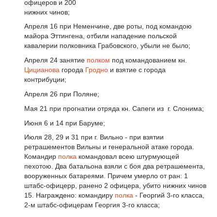
офицеров и 200
нижних чинов;
Апреля 16 при Неменчине, две роты, под командою
майора Эттингена, отбили нападение польской
кавалерии полковника Грабовского, убыли не было;
Апреля 24 занятие
полком
под командованием кн.
Цицианова
города
Гродно
и взятие с города
контрибуции;
Апреля 26 при Поляне;
Мая 21 при прогнатии отряда кн. Сапеги из г. Слонима;
Июня 6 и 14 при Баруме;
Июля 28, 29 и 31 при г. Вильно - при взятии
ретрашементов Вильны и генеральной атаке города.
Командир
полка
командовал всею штурмующей
пехотою. Два батальона взяли с боя два ретрашемента,
вооруженных батареями. Причем умерло от ран: 1
штабс-офицерр, ранено 2 офицера, убито нижних чинов
15. Награждено: командиру
полка
- Георгий 3-го класса,
2-м штабс-офицерам Георгия 3-го класса;