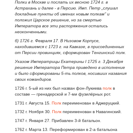
Полки в Москве и послать их весною 1724 г. в
Астрахань и далее - в Персию. Имп. Петр „слушал
докладные пункты об именах новым полкам" и
положил Царское решение, но за смертью
Императора все эти распоряжения остались
неоконченными.
б) 1726 г. Февраля 17. В Низовом Корпусе,
находившемся с 1723 г. на Кавказе, в присоединенных
от Персии провинциях, сформирован Тенгинский полк.
Указом Императрицы Екатерины I 1725 г. 3 Декабря
решение Императора Петра приведено в исполнение
и было сформированы 5-ть полков, носивших названия
своих командиров.
1726 г. 5-ый из них был назван фон-Лукиева
полк
в
составе — гренадерской и 7-ми фузилёрных рот.
1731 г. Августа 15.
Полк
переименован в Аджеруцкий.
1732 г. Ноября 30.
Полк
переименован в Навагинский.
1747 г. Января 27. Прибавлен 3-й батальон.
1762 г. Марта 13. Переформирован в 2-а батальона