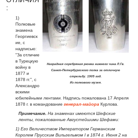
:
1)
Полковые
знамена
Георгиевск
ие, с
надписью:
"За отличие
в Турецкую
Наградная серебряная рюмка нижнего чина Л.Гв.
войну в
Санкт-Петербургского полка за отличную
1877 и
стрельбу. 1905 год.
1878 гг.", с
Из полкового музея.
Александро
вскими
юбилейными лентами. Надпись пожалована 17 Апреля
1878 г. в командование
генерал-майора
Курлова.
Примечание.
На знаменах имеются Шефские
ленты, пожалованные Августейшими Шефами:
1) Его Величеством Императором Германским
Королем Прусским Вильгельмом I в 1874 г. Июня 2 на