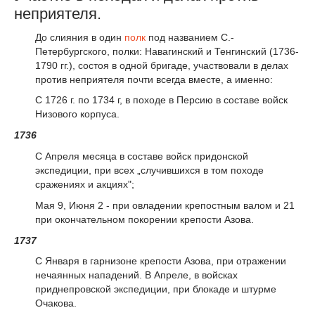
неприятеля.
До слияния в один
полк
под названием С.-
Петербургского, полки: Навагинский и Тенгинский (1736-
1790 гг.), состоя в одной бригаде, участвовали в делах
против неприятеля почти всегда вместе, а именно:
С 1726 г. по 1734 г, в походе в Персию в составе войск
Низового корпуса.
1736
С Апреля месяца в составе войск придонской
экспедиции, при всех „случившихся в том походе
сражениях и акциях";
Мая 9, Июня 2 - при овладении крепостным валом и 21
при окончательном покорении крепости Азова.
1737
С Января в гарнизоне крепости Азова, при отражении
нечаянных нападений. В Апреле, в войсках
приднепровской экспедиции, при блокаде и штурме
Очакова.