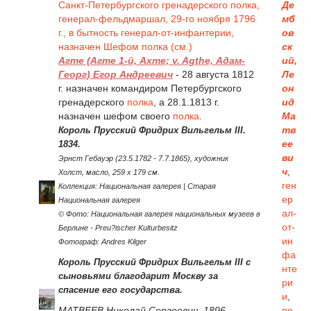
Де
Санкт-Петербургского гренадерского полка,
мб
генерал-фельдмаршал, 29-го ноября 1796
ов
г., в бытность генерал-от-инфантерии,
ск
назначен Шефом полка (см.)
ий,
Агте (Агте 1-й, Ахте; v. Agthe, Адам-
Ле
Георг) Егор Андреевич
- 28 августа 1812
он
г. назначен командиром Петербургского
ид
гренадерского
полка
, а 28.1.1813 г.
Ма
назначен шефом своего
полка
.
тв
Король Прусский Фридрих Вильгельм III.
ее
1834.
ви
Эрнст Гебауэр (23.5.1782 - 7.7.1865), художник
ч
,
Холст, масло, 259 x 179 см.
ген
Коллекция: Национальная галерея | Старая
ер
Национальная галерея
ал-
© Фото: Национальная галерея национальных музеев в
от-
Берлине - Preu?ischer Kulturbesitz
ин
Фотограф: Andres Kilger
фа
Король Прусский Фридрих Вильгельм III с
нте
сыновьями благодарит Москву за
ри
спасение его государства.
и
,
МАТВЕЕВ Николай Сергеевич. 1896.
по