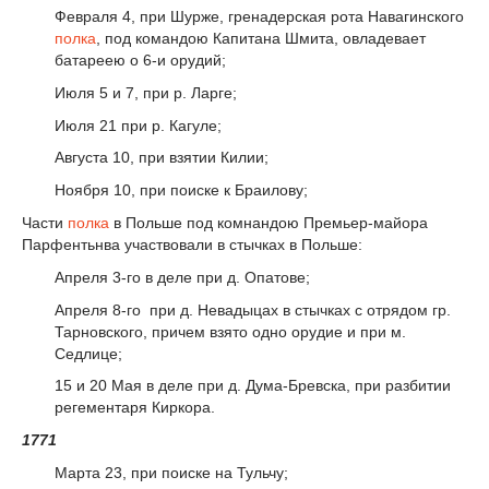
Февраля 4, при Шурже, гренадерская рота Навагинского
полка
, под командою Капитана Шмита, овладевает
батареею о 6-и орудий;
Июля 5 и 7, при р. Ларге;
Июля 21 при р. Кагуле;
Августа 10, при взятии Килии;
Ноября 10, при поиске к Браилову;
Части
полка
в Польше под комнандою Премьер-майора
Парфентьнва участвовали в стычках в Польше:
Апреля 3-го в деле при д. Опатове;
Апреля 8-го при д. Невадыцах в стычках с отрядом гр.
Тарновского, причем взято одно орудие и при м.
Седлице;
15 и 20 Мая в деле при д. Дума-Бревска, при разбитии
регементаря Киркора.
1771
Марта 23, при поиске на Тульчу;