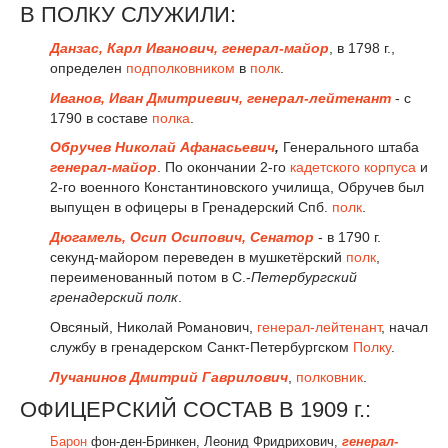
В ПОЛКУ СЛУЖИЛИ:
Данзас, Карл Иванович,
генерал-майор
, в 1798 г.,
определен
подполковником
в
полк
.
Иванов, Иван Дмитриевич, генерал-лейтенант
- с
1790 в составе
полка
.
Обручев
Николай Афанасьевич
,
Генерального штаба
генерал-майор
. По окончании 2-го
кадетского корпуса
и
2-го военного Константиновского училища, Обручев был
выпущен в офицеры в Гренадерский Спб.
полк
.
Дюгамель, Осип Осипович, Сенатор
- в 1790 г.
секунд-майором переведен в мушкетёрский
полк
,
переименованный потом в С.-
Петербургский
гренадерский полк
.
Овсяный, Николай Романович,
генерал-лейтенант
, начал
службу в гренадерском Санкт-Петербургском
Полку
.
Лучанинов Дмитрий Гаврилович
,
полковник
.
ОФИЦЕРСКИЙ СОСТАВ В 1909 г.:
Барон
фон-ден-Бринкен, Леонид Фридрихович,
генерал-