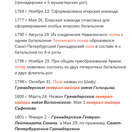
(гренадерская и 5 мушкетерских рот).
1769 г. Ноября 13. Сформирована егерская команда.
1777 г. Мая 26. Егерская команда отчислена для
сформирования особых егерских батальонов.
1790 г. Августа 29. Из соединения Навагинского
полка
с
одним батальоном
Тенгинского полка
образовался
Санкт-Петербургский Гренадерский
полк
в составе 4-х
батальонов по 4-е роты.
1796 г. Ноября 29. При общем преобразовании Армии,
полку
повелено состоять из двух пятиротных батальонов
и двух флигель-рот.
1798 г. Октября 31.
Полк
назван по Шефу
Гренадерским
генерал-майора
князя Голицына
.
1800 г. Марта 24. Назван
Гренадерским
генерал-
майора
князя Волконского
; Мая 3
генерал-майора
Сафонова
.
1801 г. Января 2 –
Гренадерским Генерал-
Лейтенанта Сакена
, а Мая 29, по прежнему,
Санкт-
Петербургским Гренадерским
.