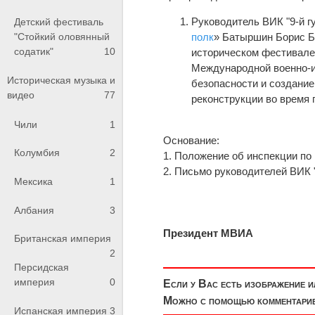
Руководитель ВИК "9-й г
Детский фестиваль
"Стойкий оловянный
полк
» Батыршин Борис Бо
содатик"
10
историческом фестивале
Международной военно-и
Историческая музыка и
безопасности и создание
видео
77
реконструкции во время 
Чили
1
Основание:
Колумбия
2
1. Положение об инспекции по 
2. Письмо руководителей ВИК 
Мексика
1
Албания
3
Президент МВ
Британская империя
2
Персидская
империя
0
Если у Вас есть изображение 
Можно с помощью комментариев
Испанская империя
3