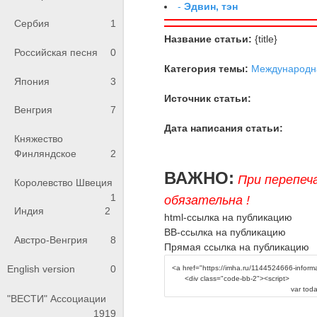
-
Эдвин, тэн
Сербия
1
Название статьи:
{title}
Российская песня
0
Категория темы:
Международна
Япония
3
Источник статьи:
Венгрия
7
Дата написания статьи:
Княжество
Финляндское
2
ВАЖНО:
При перепеч
Королевство Швеция
1
обязательна !
Индия
2
html-ссылка на публикацию
BB-ссылка на публикацию
Австро-Венгрия
8
Прямая ссылка на публикацию
English version
0
"ВЕСТИ" Ассоциации
1919