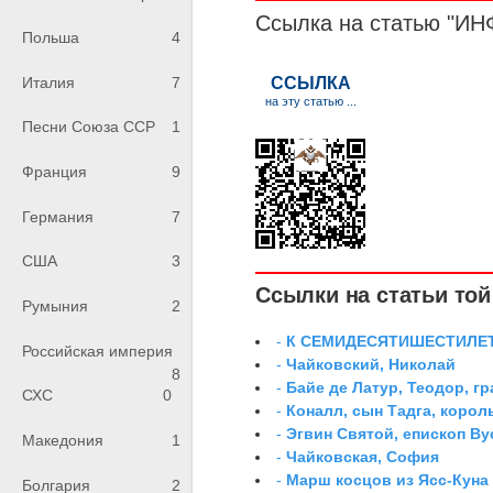
Ссылка на статью 
Польша
4
Италия
7
Песни Союза ССР
1
Франция
9
Германия
7
США
3
Ссылки на статьи той 
Румыния
2
-
К СЕМИДЕСЯТИШЕСТИЛЕ
Российская империя
-
Чайковский, Николай
8
-
Байе де Латур, Теодор, 
СХС
0
-
Коналл, сын Тадга, корол
-
Эгвин Святой, епископ Ву
Македония
1
-
Чайковская, София
-
Марш косцов из Ясс-Куна
Болгария
2