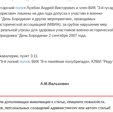
усарский
полк
» Лужбин Андрей Викторович и член ВИК "3-й гуса
рисович лишены на два года допуска к участию в военно-
 "День Бородина» и других мероприятиях, проводимых
сторической ассоциацией (МВИА), за грубое нарушение мер
 реальной угрозы для здоровья участников военно-историческо
праздника "День Бородина» 2 сентября 2007 года.
кавалерии, пункт 3.11.
"9-й легкий
полк
», ВИК "8-я линейная полубригада», КЛВИ "Реду
ИА А.М.Валькович
или дополняющая информация к статье, пришлите пожалуйста.
, персональных сообщений администратору или автору статьи!