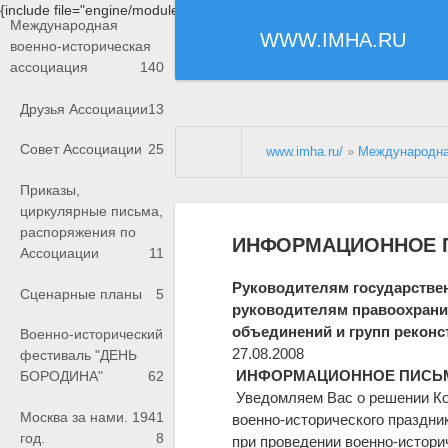
{include file="engine/modules/saperu/head.php"}
Международная
WWW.IMHA.RU
военно-историческая
ассоциация
140
Друзья Ассоциации
13
Совет Ассоциации
25
www.imha.ru/
»
Международна
Приказы,
циркулярные письма,
распоряжения по
ИНФОРМАЦИОННОЕ 
Ассоциации
11
Руководителям государстве
Сценарные планы
5
руководителям правоохрани
объединений и групп реконс
Военно-исторический
27.08.2008
фестиваль "ДЕНЬ
ИНФОРМАЦИОННОЕ ПИСЬ
БОРОДИНА"
62
Уведомляем Вас о решении Ко
Москва за нами. 1941
военно-исторического праздни
год.
8
при проведении военно-истори