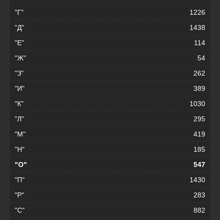
"Г"
1226
"Д"
1438
"Е"
114
"Ж"
54
"З"
262
"И"
389
"К"
1030
"Л"
295
"М"
419
"Н"
185
"О"
547
"П"
1430
"Р"
283
"С"
882