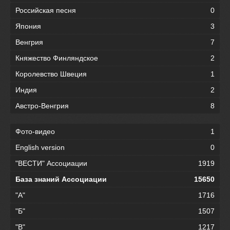
Российская песня
0
Япония
3
Венгрия
7
Княжество Финляндское
2
Королевство Швеция
1
Индия
2
Австро-Венгрия
8
Фото-видео
1
English version
0
"ВЕСТИ" Ассоциации
1919
База знаний Ассоциации
15650
"А"
1716
"Б"
1507
"В"
1217