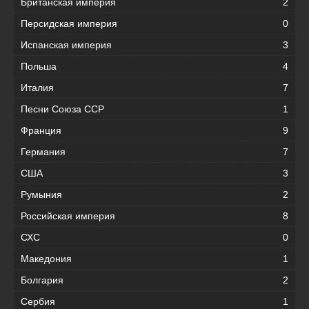
Британская империя
2
Персидская империя
0
Испанская империя
3
Польша
4
Италия
7
Песни Союза ССР
1
Франция
9
Германия
7
США
3
Румыния
2
Российская империя
8
СХС
0
Македония
1
Болгария
2
Сербия
1