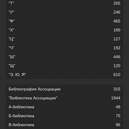
"Т"
265
"У"
246
"Ф"
465
"Х"
180
"Ц"
127
"Ч"
192
"Ш"
446
"Щ"
120
"Э, Ю, Я"
610
Библиография Ассоциации
315
"Библиотека Ассоциации"
1944
А-библиотека
48
Б-библиотека
75
В-библиотека
96