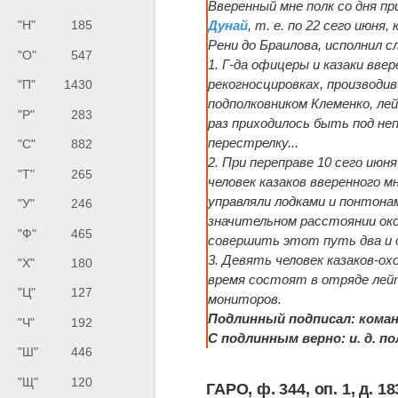
Вверенный мне полк со дня пр
Дунай
, т. е. по 22 сего июн
"Н"
185
Рени до Браилова, исполнил 
"О"
547
1. Г-да офицеры и казаки вве
рекогносцировках, производи
"П"
1430
подполковником Клеменко, ле
"Р"
283
раз приходилось быть под не
перестрелку...
"С"
882
2. При переправе 10 сего июн
"Т"
265
человек казаков вверенного м
управляли лодками и понтона
"У"
246
значительном расстоянии око
"Ф"
465
совершить этот путь два и д
3. Девять человек казаков-ох
"Х"
180
время состоят в отряде лей
"Ц"
127
мониторов.
Подлинный подписал: коман
"Ч"
192
С подлинным верно: и. д. 
"Ш"
446
"Щ"
120
ГАРО, ф. 344, оп. 1, д. 18