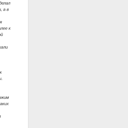
делал
, а в
я
лее к
ой
жали
к
ы.
унжим
каких
я