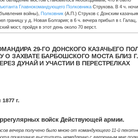
ъютанта
Главнокомандующего
Полковника
Струкова. В 4 ч. ночи
объявления войны),
Полковник
(А.П.) Струков с Донским казачь
л границу у д. Новая Болгария; в 6 ч. вечера прибыл в г. Галац, 
кий мост, пройдя в этот день около 70 верст.
ОМАНДИРА 29-ГО ДОНСКОГО КАЗАЧЬЕГО ПО
 О ЗАХВАТЕ БАРБОШСКОГО МОСТА БЛИЗ Г
ЧЕРЕЗ ДУНАЙ И УЧАСТИИ В ПЕРЕСТРЕЛКАХ
1877 г.
ррегулярных войск Действующей армии.
 часов вечера получено было мною от командующего 11-й пехотн
ота приказание выступить немедленно с вверенным мне полк