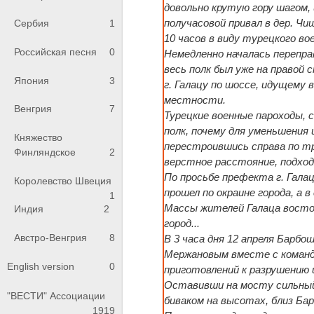
довольно крутую гору шагом,
получасовой привал в дер. Чиш
Сербия
1
10 часов в виду турецкого во
Российская песня
0
Немедленно началась переправ
весь полк был уже на правой 
Япония
3
г. Галацу по шоссе, идущему 
местности.
Венгрия
7
Турецкие военные пароходы, с
полк, почему для уменьшения 
Княжество
перестроившись справа по тр
Финляндское
2
верстное расстояние, подходя
По просьбе префекта г. Галац
Королевство Швеция
прошел по окраине города, а в
1
Массы жителей Галаца востор
Индия
2
город...
Австро-Венгрия
8
В 3 часа дня 12 апреля Барб
Мержановым вместе с командой
English version
0
приготовлений к разрушению и
Оставивши на мосту сильный
"ВЕСТИ" Ассоциации
биваком на высотах, близ Ба
1919