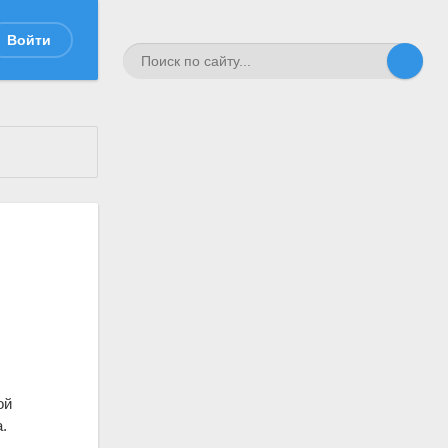
Войти
ой
.