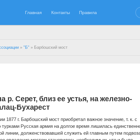
Главная
Контакты
Правила
ссоциации
»
"Б"
» Барбошский мост
 р. Серет, близ ее устья, на железно-
алац-Бухарест
и 1877 г. Барбошский мост приобретал важное значение, т. к. с
 турками Русская армия на долгое время лишилась единственн
й линии, долженствовавшей служить ей главным путем подвоза
ое овладение мостом становилось необходимым, что и было