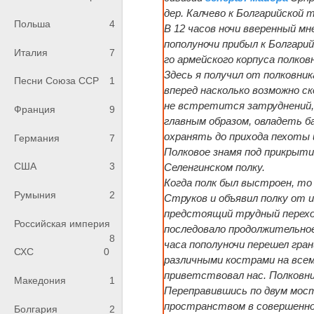
дер. Калчево к Болгарийской 
Польша
4
В 12 часов ночи вверенный мн
пополуночи прибыл к Болгарий
Италия
7
го армейского корпуса полков
Здесь я получил от полковник
Песни Союза ССР
1
вперед насколько возможно ск
не встретится затруднений, 
Франция
9
главным образом, овладеть б
охранять до прихода пехоты 
Германия
7
Полковое знамя под прикрыти
США
3
Селенгинском полку.
Когда полк был выстроен, т
Румыния
2
Струков и объявил полку от 
предстоящий трудный перехо
Российская империя
последовало продолжительное 
8
часа пополуночи перешел гра
СХС
0
различными кострами на всем
приветствовал нас. Полковник
Македония
1
Переправившись по двум мост
пространством в совершенно
Болгария
2