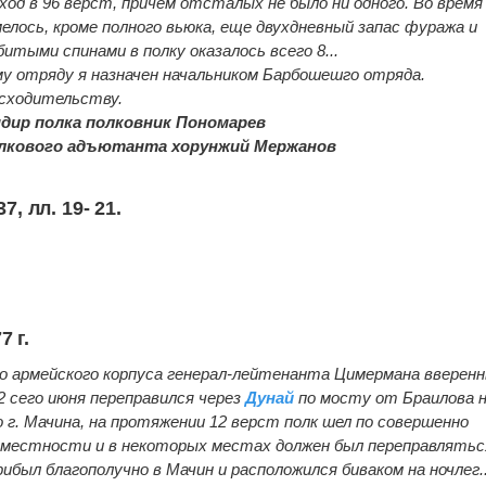
ход в 96 верст, причем отсталых не было ни одного. Во время
елось, кроме полного вьюка, еще двухдневный запас фуража и
битыми спинами в полку оказалось всего 8...
у отряду я назначен начальником Барбошешго отряда.
осходительству.
дир полка полковник Пономарев
полкового адъютанта хорунжий Мержанов
7, лл. 19- 21.
7 г.
го армейского корпуса генерал-лейтенанта Цимермана вверен
2 сего июня переправился через
Дунай
по мосту от Браилова 
до г. Мачина, на протяжении 12 верст полк шел по совершенно
 местности и в некоторых местах должен был переправлятьс
рибыл благополучно в Мачин и расположился биваком на ночлег..