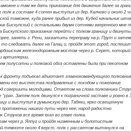
таможне и там же дать приказание для движения далее за грани
е полк в составе 4 сотен выступил из дер. Калчево и около 2 ч
ской таможне, куда ранее прибыл из дер. Кубей начальник штаб
ник Бискупский с остальными двумя сотнями вверенного мне п
а Бискупского приказание перейти с полком границу и двинуть
орее, занять г. Рени, захватить переправу на р. Прут и затем
то следовать далее на Галац и, пройдя этот город, поспешит
арбошским железнодорожным мостом через р. Серет, который
и артиллерии.
ем полусотни и полковой обоз оставлены были при пехотном
о к фронту подъехал адъютант главнокомандующего полковни
имени его высочества поздравление с походом и пожелание
д совершить молодцами. Ответом на слова полковника Стру
"ура». Затем полк двинулся к пограничной заставе и ровно в 3
ницу и выступил в румынскую дер. Табяки, ярко освещенную
 протяжении нашего пути через нее; народ радостно
 Струков все время ехал во главе полка.
ам через р. Ялпуг и пройдя низменным и болотистым
й темноте около 4 верст, полк с рассветом вытянулся на