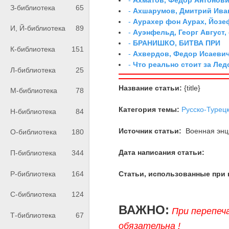
З-библиотека
65
-
Ахшарумов, Дмитрий Иван
-
Аурахер фон Аурах, Йозе
И, Й-библиотека
89
-
Ауэнфельд, Георг Август,
-
БРАНИШКО, БИТВА ПРИ
К-библиотека
151
-
Ахвердов, Федор Исаевич
-
Что реально стоит за Ле
Л-библиотека
25
Название статьи:
{title}
М-библиотека
78
Категория темы:
Русско-Турецк
Н-библиотека
84
Источник статьи:
Военная энци
О-библиотека
180
Дата написания статьи:
П-библиотека
344
Статьи, использованные при 
Р-библиотека
164
С-библиотека
124
ВАЖНО:
При перепеч
Т-библиотека
67
обязательна !