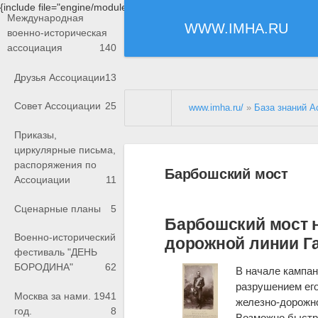
{include file="engine/modules/saperu/head.php"}
Международная
WWW.IMHA.RU
военно-историческая
ассоциация
140
Друзья Ассоциации
13
Совет Ассоциации
25
www.imha.ru/
»
База знаний А
Приказы,
циркулярные письма,
распоряжения по
Барбошский мост
Ассоциации
11
Сценарные планы
5
Барбошский мост на
Военно-исторический
дорожной линии Г
фестиваль "ДЕНЬ
БОРОДИНА"
62
В начале кампани
разрушением его
Москва за нами. 1941
железно-дорожно
год.
8
Возможно быстр