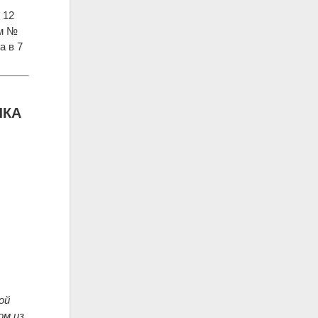
 12
им №
а в 7
ЛКА
.
ой
ом из