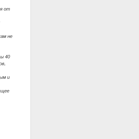
ая от
х
кам не
ы 40
ов,
ным и
ящее