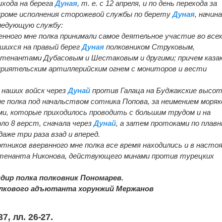
ихода на берега
Дуная
, т. е. с 12 апреля, и по день перехода за
я, кроме исполнения сторожевой службы по берету
Дуная
, начин
следующую службу:
ренного мне полка принимали самое деятельное участие во все
вшихся на правый берег
Дуная
полковником Струковым,
йтенантами Дубасовым и Шестаковым и другими; причем каза
приятельским артиллерийским огнем с мониторов и вести
я наших войск через
Дунай
против Галаца на Буджакские высот
не полка под начальством сотника Попова, за неимением моряк
ми, которые приходилось проводить с большим трудом и на
ло 8 верст, сначала через
Дунай
, а затем протоками по плав
аже три раза взад и вперед.
отников ввервнного мне полка все время находились и в насто
тенанта Никонова, действующего минами против турецких
дир полка полковник Пономарев.
полкового адъютанта хорунжий Мержанов
37, лл. 26-27.