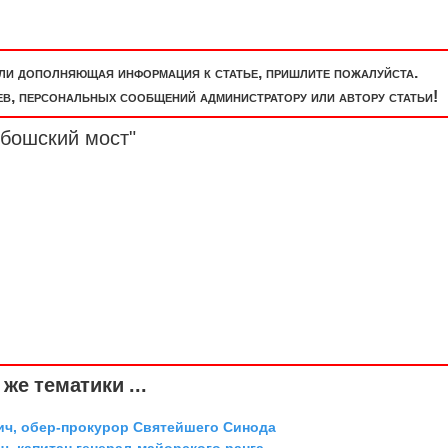
или дополняющая информация к статье, пришлите пожалуйста.
, персональных сообщений администратору или автору статьи!
рбошский мост"
же тематики ...
ич, обер-прокурор Святейшего Синода
, капитан генерал-майорского ранга