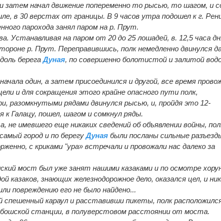
 и затем начал движение попеременно то рысью, то шагом, и с
ле, в 30 верстах от границы. В 9 часов утра подошел к г. Рени
енного парохода занял паром на р. Прут.
а. Устанавливая на паром от 20 до 25 лошадей, в. 12,5 часа дн
стороне р. Прут. Переправившись, полк немедленно двинулся да
вдоль берега
Дуная
, по совершенно болотистой и залитой вод
начала один, а затем присоединился и другой, все время прово
цели и для сокращения этого крайне опасного пути полк,
и, разомкнутыми рядами двинулся рысью, и, пройдя это 12-
 к Галацу, пошел, шагом и сомкнул ряды.
а, не имевшего еще никаких сведений об объявлении войны, пол
 самый город и по берегу
Дуная
были посланы сильные разъезд
женно, с криками "ура» встречали и провожали нас далеко за
ошский мост был уже занят нашими казаками и по осмотре хор
 казаков, знающих железнодорожное дело, оказался цел, и ни
ли повреждению его не было найдено...
 спешенный караул и расставивши пикеты, полк расположилс
рбошской станции, в полуверстовом расстоянии от моста.