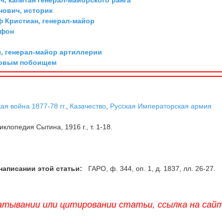
ович, историк
ф Кристиан, генерал-майор
 фон
, генерал-майор артиллерии
довым побоищем
ая война 1877-78 гг.
,
Казачество
,
Русская Императорская армия
клопедия Сытина, 1916 г., т. 1-18.
написании этой статьи:
ГАРО, ф. 344, оп. 1, д. 1837, лл. 26-27.
атывании или цитировании статьи, ссылка на сай