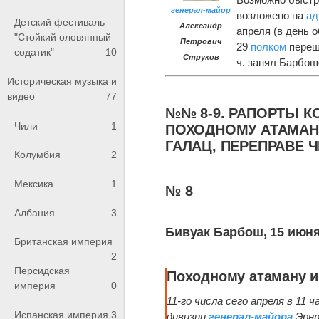
генерал-майор
возложено на
ад
Детский фестиваль
Александр
апреля (в день 
"Стойкий оловянный
Петрович
29
полком
переше
содатик"
10
Струков
ч. занял Барбошс
Историческая музыка и
видео
77
№№ 8-9. РАПОРТЫ К
Чили
1
ПОХОДНОМУ АТАМАНУ
ГАЛАЦ, ПЕРЕПРАВЕ 
Колумбия
2
Мексика
1
№ 8
Албания
3
Бивуак Барбош, 15 июня 
Британская империя
2
Персидская
Походному атаману и
империя
0
11-го числа сего апреля в 11
Испанская империя
3
дивизии
генерал-майора
Эрнр