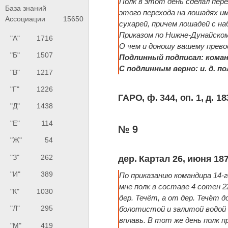
Полк в этот день сделал пере
База знаний
этого перехода на лошадях им
Ассоциации
15650
сухарей, причем лошадей с на
Приказом по Нижне-Дунайском
"А"
1716
О чем и доношу вашему прев
"Б"
1507
Подлинный подписал: коман
С подлинным верно: и. д. 
"В"
1217
"Г"
1226
ГАРО, ф. 344, оп. 1, д. 183
"Д"
1438
"Е"
114
№ 9
"Ж"
54
"З"
262
дер. Картал 26, июня 187
"И"
389
По приказанию командира 14-
мне полк в составе 4 сотен 2
"К"
1030
дер. Течёт, а от дер. Течёт 
"Л"
295
болотистой и залитой водой
вплавь. В тот же день полк п
"М"
419