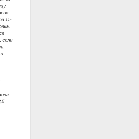
цу.
асов
а 11-
олка.
ся
, если
ь,
 и
к
кова
,5