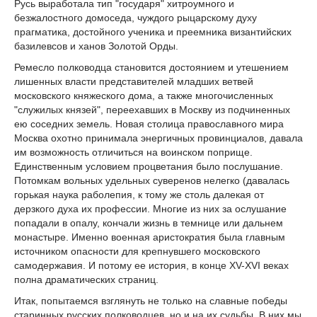
Русь выработала тип "государя" хитроумного и
безжалостного домоседа, чуждого рыцарскому духу
прагматика, достойного ученика и преемника византийских
базилевсов и ханов Золотой Орды.
Ремесло полководца становится достоянием и утешением
лишенных власти представителей младших ветвей
московского княжеского дома, а также многочисленных
"служилых князей", переехавших в Москву из подчиненных
ею соседних земель. Новая столица православного мира
Москва охотно принимала энергичных провинциалов, давала
им возможность отличиться на воинском поприще.
Единственным условием процветания было послушание.
Потомкам вольных удельных суверенов нелегко (давалась
горькая наука раболепия, к тому же столь далекая от
дерзкого духа их профессии. Многие из них за ослушание
попадали в опалу, кончали жизнь в темнице или дальнем
монастыре. Именно военная аристократия была главным
источником опасности для крепнувшего московского
самодержавия. И потому ее история, в конце XV-XVI веках
полна драматических страниц.
Итак, попытаемся взглянуть не только на славные победы
старинных русских полководцев, но и на их судьбы. В них мы