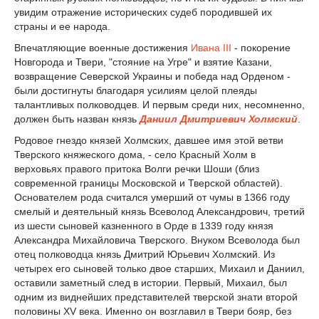
увидим отражение исторических судеб породившей их
страны и ее народа.
Впечатляющие военные достижения
Ивана III
- покорение
Новгорода и Твери, "стояние на Угре" и взятие Казани,
возвращение Северской Украины и победа над Орденом -
были достигнуты благодаря усилиям целой плеяды
талантливых полководцев. И первым среди них, несомненно,
должен быть назван князь
Даниил Дмитриевич Холмский
.
Родовое гнездо князей Холмских, давшее имя этой ветви
Тверского княжеского дома, - село Красный Холм в
верховьях правого притока Волги речки Шоши (близ
современной границы Московской и Тверской областей).
Основателем рода считался умерший от чумы в 1366 году
смелый и деятельный князь Всеволод Александрович, третий
из шести сыновей казненного в Орде в 1339 году князя
Александра Михайловича Тверского. Внуком Всеволода был
отец полководца князь Дмитрий Юрьевич Холмский. Из
четырех его сыновей только двое старших, Михаил и Даниил,
оставили заметный след в истории. Первый, Михаил, был
одним из виднейших представителей тверской знати второй
половины XV века. Именно он возглавил в Твери бояр, без