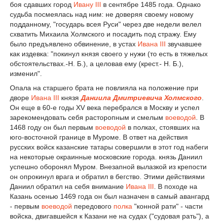
боя сдавших город
Ивану III
в сентябре 1485 года. Однако
судьба посмеялась над ним: не доверяя своему новому
подданному, "государь всея Руси" через две недели велел
схватить Михаила Холмского и посадить под стражу. Ему
было предъявлено обвинение, в устах
Ивана III
звучавшее
как издевка: "покинул князя своего у нужи (то есть в тяжелых
обстоятельствах.-Н. Б.), а целовав ему (крест.- Н. Б.),
изменил".
Опала на старшего брата не повлияла на положение при
дворе
Ивана III
князя
Даниила Дмитриевича Холмского
.
Он еще в 60-е годы XV века перебрался в Москву и успел
зарекомендовать себя расторопным и смелым
воеводой
. В
1468 году он был первым
воеводой
в полках, стоявших на
юго-восточной границе в Муроме. В ответ на действия
русских войск казанские татары совершили в этот год набеги
на некоторые окраинные московские города. князь Даниил
успешно оборонял Муром. Внезапной вылазкой из крепости
он опрокинул врага и обратил в бегство. Этими действиями
Даниил обратил на себя внимание
Ивана III
. В походе на
Казань осенью 1469 года он был назначен в самый авангард
- первым
воеводой
передового
полка
"конной рати" - части
войска, двигавшейся к Казани не на судах ("судовая рать"), а