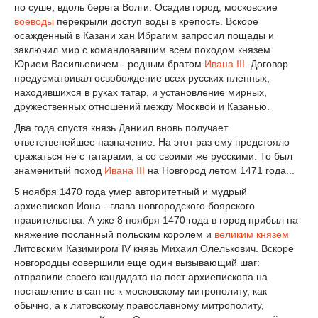
по суше, вдоль берега Волги. Осадив город, московские
воеводы
перекрыли доступ воды в крепость. Вскоре
осажденный в Казани хан Ибрагим запросил пощады и
заключил мир с командовавшим всем походом князем
Юрием Васильевичем - родным братом
Ивана III
. Договор
предусматривал освобождение всех русских пленных,
находившихся в руках татар, и установление мирных,
дружественных отношений между Москвой и Казанью.
Два года спустя князь Даниил вновь получает
ответственейшее назначение. На этот раз ему предстояло
сражаться не с татарами, а со своими же русскими. То был
знаменитый поход
Ивана III
на Новгород летом 1471 года...
5 ноября 1470 года умер авторитетный и мудрый
архиепископ Иона - глава новгородского боярского
правительства. А уже 8 ноября 1470 года в город прибыл на
княжение посланный польским королем и
великим князем
Литовским Казимиром IV князь Михаил Олелькович. Вскоре
новгородцы совершили еще один вызывающий шаг:
отправили своего кандидата на пост архиепископа на
поставление в сан не к московскому митрополиту, как
обычно, а к литовскому православному митрополиту,