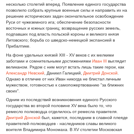
несколько столетий вперед. Появление единого государства
позволило собрать крупные военные силы и направить их на
решение исторических задач окончательное освобождение
Руси от чужеземного ига; обеспечение безопасности
восточных и южных границ; возвращение русских земель,
подпавших под власть польской короны и великого князя
Литовского; борьба со шведско-немецкой экспансией в
Прибалтике.
На фоне удельных князей XIII - XV веков с их мелкими
заботами и сомнительными достижениями
Иван III
выглядит
великаном. Рядом с ним могут встать лишь такие герои, как
Александр Невский
, Даниил Галицкий,
Дмитрий Донской
.
Однако в отличие от них Иван никогда не блистал личным
мужеством, готовностью к самопожертвованию "за ближних
своих".
Одним из последствий возникновения единого Русского
государства во второй половине XV века было то, что
ремесло полководца отделилось от ремесла правителя.
Дмитрий Донской
был, кажется, последним в славной плеяде
правителей-полководцев - наследников славы великого
воителя Владимира Мономаха. В XV столетии Московская