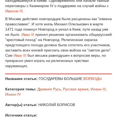
находившемуся в Киеве. Одновременно они начали тайные
переговоры с Казимиром IV о поддержке на случай войны с
Иваном III
.
В Москве действия новгородцев были расценены как "измена
православию". И хотя князь Михаил Олелькович в марте
1471 года покинул Новгород и уехал в Киев, пути назад уже
не было.
Иван III
принял решение организовать общерусский
"крестовый поход" на Новгород. Религиозная окраска
предстоящего похода должна была сплотить его участников,
заставить всех князей прислать свои войска на "святое дело".
Сам
Иван III
был весьма равнодушен к вопросам веры, но
прекрасно умел играть на религиозных чувствах
окружающих.
Название статьи:
ГОСУДАРЕВЫ БОЛЬШИЕ
ВОЕВОДЫ
Категория темы:
Древняя Русь
,
Русская армия
,
Иоанн III
,
Иоанн IV
Автор(ы) статьи:
НИКОЛАЙ БОРИСОВ
Источник статьи: