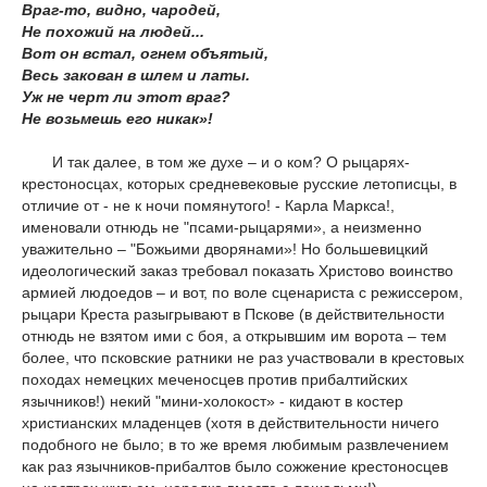
Враг-то, видно, чародей,
Не похожий на людей...
Вот он встал, огнем объятый,
Весь закован в шлем и латы.
Уж не черт ли этот враг?
Не возьмешь его никак»!
И так далее, в том же духе – и о ком? О рыцарях-
крестоносцах, которых средневековые русские летописцы, в
отличие от - не к ночи помянутого! - Карла Маркса!,
именовали отнюдь не "псами-рыцарями», а неизменно
уважительно – "Божьими дворянами»! Но большевицкий
идеологический заказ требовал показать Христово воинство
армией людоедов – и вот, по воле сценариста с режиссером,
рыцари Креста разыгрывают в Пскове (в действительности
отнюдь не взятом ими с боя, а открывшим им ворота – тем
более, что псковские ратники не раз участвовали в крестовых
походах немецких меченосцев против прибалтийских
язычников!) некий "мини-холокост» - кидают в костер
христианских младенцев (хотя в действительности ничего
подобного не было; в то же время любимым развлечением
как раз язычников-прибалтов было сожжение крестоносцев