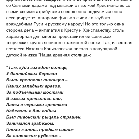
со Святыми дарами под мышкой от волков! Христианство со
всеми своими атрибутами совершенно недвусмысленно
ассоциируется авторами фильма с чем-то глубоко
враждебным Руси и русскому народу! Но это только одна
сторона дела – антипатия к Кресту и Христианству, столь
характерная для многих представителей советских
творческих кругов ленинско-сталинской эпохи. Так, известная
поэтесса Наталья Кончаловская писала в популярной
детской книжке "Наша древняя столица»:
"
Там, куда заходит солнце,
У балтийских берегов
Были крепости ливонцев –
Наших западных врагов.
За подъемными мостами
В замках прятались они,
Латы с черными крестами
Надевали в дни войны…
Был ливонский рыцарь страшен,
Занимался грабежом.
Плохо жилось предкам нашим
За ливонским рубежом...