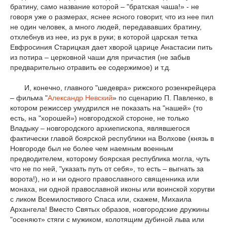
братину, само название которой – "братская чаша!» - не
говоря уже о размерах, яснее ясного говорит, что из нее пил
не один человек, а много людей, передававших братину,
отхлебнув из нее, из рук в руки; в которой царская тетка
Евфросиния Старицкая дает хворой царице Анастасии пить
из потира – церковной чаши для причастия (не забыв
предварительно отравить ее содержимое) и т.д.
И, конечно, главного "шедевра» рижского розенкрейцера
– фильма "
Александр Невский
» по сценарию П. Павленко, в
котором режиссер умудрился не показать на "нашей» (то
есть, на "хорошей») новгородской стороне, не только
Владыку – новгородского архиепископа, являвшегося
фактически главой боярской республики на Волхове (князь в
Новгороде был не более чем наемным военным
предводителем, которому боярская республика могла, чуть
что не по ней, "указать путь от себя», то есть – выгнать за
ворота!), но и ни одного православного священника или
монаха, ни одной православной иконы или воинской хоругви
с ликом Всемилостивого Спаса или, скажем, Михаила
Архангела! Вместо Святых образов, новгородские дружины
"осеняют» стяги с мужиком, колотящим дубиной льва или