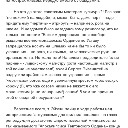
на кострах живьем, нередко вместе с лошадьми!).
Но что до этого советским мастерам культуры?! Раз враг
"не похожий на людей», и, может быть, даже черт – надо
придать ему "чертячьи» атрибуты – например, рога на
шлеме. И невдомек было незадачливому режиссеру, что не
только тевтонским "Божьим дворянам», но и вообще
рыцарям военно-монашеских Орденов по Уставу
запрещалось носить на шлемах какие бы то ни было
украшения – ни рога, ни крылья, ни человеческие руки, ни
орлиные когти. Но мало того! На шлем предводителю "злых
парней» - ливонскому магистру (хотя настоящий магистр в
той войне не участвовал!) волей Сергея Эйзенштейна
водрузили крайне замысловатое украшение – кроме
"чертячьих» рогов, еще и увенчанную крестом королевскую
корону (!), что уже совсем никак не вяжется с его
монашеским (а не монаршим!) саном! В чем же причина
этой очевидной несуразности?
Вероятнее всего, т. Эйзенштейну в ходе работы над
историческим "антуражем» для фильма попалась на глаза
репродукция достаточно широко известной миниатюры из
так называемого "Апокалипсиса Тевтонского Ордена» конца