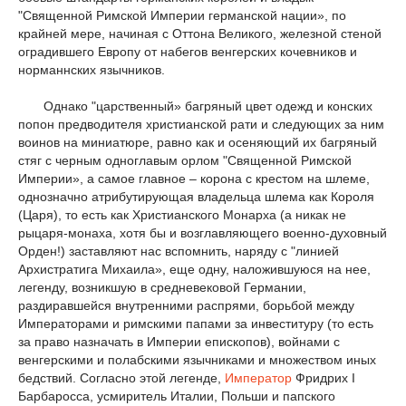
"Священной Римской Империи германской нации», по
крайней мере, начиная с Оттона Великого, железной стеной
оградившего Европу от набегов венгерских кочевников и
норманнских язычников.
Однако "царственный» багряный цвет одежд и конских
попон предводителя христианской рати и следующих за ним
воинов на миниатюре, равно как и осеняющий их багряный
стяг с черным одноглавым орлом "Священной Римской
Империи», а самое главное – корона с крестом на шлеме,
однозначно атрибутирующая владельца шлема как Короля
(Царя), то есть как Христианского Монарха (а никак не
рыцаря-монаха, хотя бы и возглавляющего военно-духовный
Орден!) заставляют нас вспомнить, наряду с "линией
Архистратига Михаила», еще одну, наложившуюся на нее,
легенду, возникшую в средневековой Германии,
раздиравшейся внутренними распрями, борьбой между
Императорами и римскими папами за инвеституру (то есть
за право назначать в Империи епископов), войнами с
венгерскими и полабскими язычниками и множеством иных
бедствий. Согласно этой легенде,
Император
Фридрих I
Барбаросса, усмиритель Италии, Польши и папского