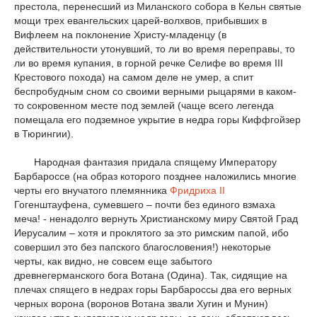
престола, перенесший из Миланского собора в Кельн святые
мощи трех евангельских царей-волхвов, прибывших в
Вифлеем на поклонение Христу-младенцу (в
действительности утонувший, то ли во время переправы, то
ли во время купания, в горной речке Селифе во время III
Крестового похода) на самом деле не умер, а спит
беспробудным сном со своими верными рыцарями в каком-
то сокровенном месте под землей (чаще всего легенда
помещала его подземное укрытие в недра горы Киффгойзер
в Тюрингии).
Народная фантазия придала спящему Императору
Барбароссе (на образ которого позднее наложились многие
черты его внучатого племянника
Фридриха II
Гогенштауфена, сумевшего – почти без единого взмаха
меча! - ненадолго вернуть Христианскому миру Святой Град
Иерусалим – хотя и проклятого за это римским папой, ибо
совершил это без папского благословения!) некоторые
черты, как видно, не совсем еще забытого
древнегерманского бога Вотана (Одина). Так, сидящие на
плечах спящего в недрах горы Барбароссы два его верных
черных ворона (воронов Вотана звали Хугин и Мунин)