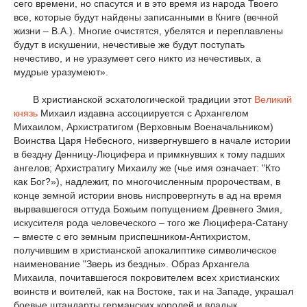
сего времени, но спасутся и в это время из народа Твоего
все, которые будут найдены записанными в Книге (вечной
жизни – В.А.). Многие очистятся, убелятся и переплавлены
будут в искушении, нечестивые же будут поступать
нечестиво, и не уразумеет сего никто из нечестивых, а
мудрые уразумеют».
В христианской эсхатологической традиции этот
Великий
князь
Михаил издавна ассоциируется с Архангелом
Михаилом, Архистратигом (Верховным Военачальником)
Воинства Царя Небесного, низвергнувшего в начале истории
в бездну Денницу-Люцифера и примкнувших к тому падших
ангелов; Архистратигу Михаилу же (чье имя означает: "Кто
как Бог?»), надлежит, по многочисленным пророчествам, в
конце земной истории вновь ниспровергнуть в ад на время
вырвавшегося оттуда Божьим попущением Древнего Змия,
искусителя рода человеческого – того же Люцифера-Сатану
– вместе с его земным приспешником-Антихристом,
получившим в христианской апокалиптике символическое
наименование "Зверь из бездны». Образ Архангела
Михаила, почитавшегося покровителем всех христианских
воинств и воителей, как на Востоке, так и на Западе, украшал
боевые штандарты германских королей и владык