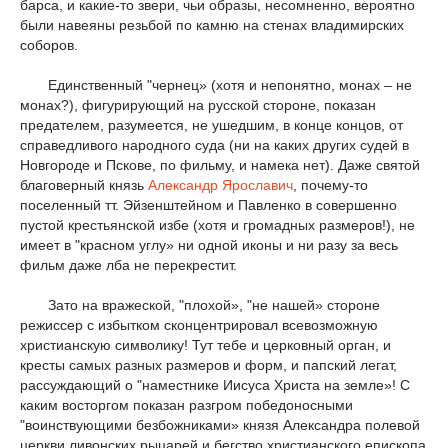
барса, и какие-то звери, чьи образы, несомненно, вероятно
были навеяны резьбой по камню на стенах владимирских
соборов.
Единственный "чернец» (хотя и непонятно, монах – не
монах?), фигурирующий на русской стороне, показан
предателем, разумеется, не ушедшим, в конце концов, от
справедливого народного суда (ни на каких других судей в
Новгороде и Пскове, по фильму, и намека нет). Даже святой
благоверный князь
Александр Ярославич
, почему-то
поселенный тт. Эйзенштейном и Павленко в совершенно
пустой крестьянской избе (хотя и громадных размеров!), не
имеет в "красном углу» ни одной иконы и ни разу за весь
фильм даже лба не перекрестит.
Зато на вражеской, "плохой», "не нашей» стороне
режиссер с избытком сконцентрировал всевозможную
христианскую символику! Тут тебе и церковный орган, и
кресты самых разных размеров и форм, и папский легат,
рассуждающий о "наместнике Иисуса Христа на земле»! С
каким восторгом показан разгром победоносными
"воинствующими безбожниками» князя Александра полевой
церкви ливонских рыцарей и бегство христианского епископа