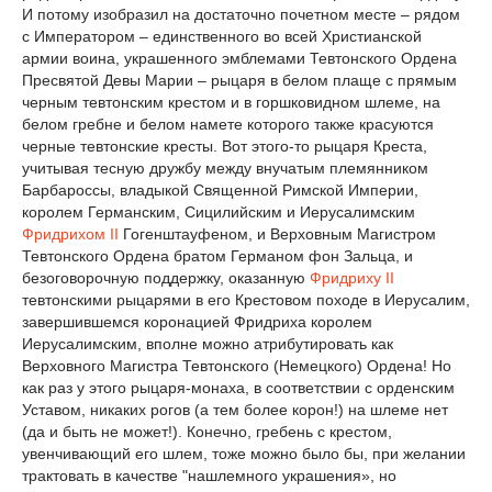
И потому изобразил на достаточно почетном месте – рядом
с Императором – единственного во всей Христианской
армии воина, украшенного эмблемами Тевтонского Ордена
Пресвятой Девы Марии – рыцаря в белом плаще с прямым
черным тевтонским крестом и в горшковидном шлеме, на
белом гребне и белом намете которого также красуются
черные тевтонские кресты. Вот этого-то рыцаря Креста,
учитывая тесную дружбу между внучатым племянником
Барбароссы, владыкой Священной Римской Империи,
королем Германским, Сицилийским и Иерусалимским
Фридрихом II
Гогенштауфеном, и Верховным Магистром
Тевтонского Ордена братом Германом фон Зальца, и
безоговорочную поддержку, оказанную
Фридриху II
тевтонскими рыцарями в его Крестовом походе в Иерусалим,
завершившемся коронацией Фридриха королем
Иерусалимским, вполне можно атрибутировать как
Верховного Магистра Тевтонского (Немецкого) Ордена! Но
как раз у этого рыцаря-монаха, в соответствии с орденским
Уставом, никаких рогов (а тем более корон!) на шлеме нет
(да и быть не может!). Конечно, гребень с крестом,
увенчивающий его шлем, тоже можно было бы, при желании
трактовать в качестве "нашлемного украшения», но