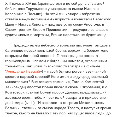
XIII-начала XIV вв. (хранящегося и по сей день в Главной
библиотеке Торуньского университета имени Николая
Коперника в Польше). На этой миниатюре изображена
схватка между полчищем Антихриста и воинством Небесного
Царя – Иисуса Христа – грядущего, по слову Апостола, в
Своем грозном Втором Пришествии – грядущего со славою
судити живым и мертвым, Его же царствию не будет конца.
Предводителем небесного воинства выступает рыцарь в
багрянице поверх кольчатой брони, верхом на боевом коне,
покрытом багряной попоной. Голова рыцаря покрыта
горшковидным шлемом с багряным наметом, украшенным –
точь-в-точь, как шлем ливонского "магистра» в фильме
"
Александр Невский
»! – парой бычьих рогов и увенчанной
крестом царской короной! Кого имел в виду средневековый
миниатюрист? Вне всякого сомнения, Того, о Ком святой
Тайновидец Апостол Иоанн писал в своем Откровении, и о
Ком говорил святой Божий пророк Даниил, предсказавший
жестокое время гибели носителей разврата и пришествие
дней мира (гл. II): "И восстанет в то время Михаил, князь
Великий, стоящий за сынов народа Твоего, и наступит время
тяжкое, какого не бывало с тех пор, как существуют люди, до