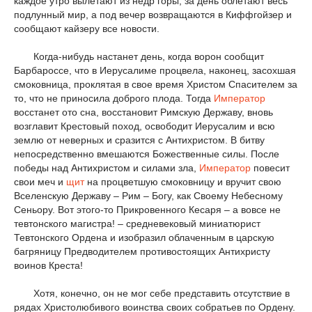
каждое утро вылетают из недр горы, за день облетают весь
подлунный мир, а под вечер возвращаются в Киффгойзер и
сообщают кайзеру все новости.
Когда-нибудь настанет день, когда ворон сообщит
Барбароссе, что в Иерусалиме процвела, наконец, засохшая
смоковница, проклятая в свое время Христом Спасителем за
то, что не приносила доброго плода. Тогда
Император
восстанет ото сна, восстановит Римскую Державу, вновь
возглавит Крестовый поход, освободит Иерусалим и всю
землю от неверных и сразится с Антихристом. В битву
непосредственно вмешаются Божественные силы. После
победы над Антихристом и силами зла,
Император
повесит
свои меч и
щит
на процветшую смоковницу и вручит свою
Вселенскую Державу – Рим – Богу, как Своему Небесному
Сеньору. Вот этого-то Прикровенного Кесаря – а вовсе не
тевтонского магистра! – средневековый миниатюрист
Тевтонского Ордена и изобразил облаченным в царскую
багряницу Предводителем противостоящих Антихристу
воинов Креста!
Хотя, конечно, он не мог себе представить отсутствие в
рядах Христолюбивого воинства своих собратьев по Ордену.