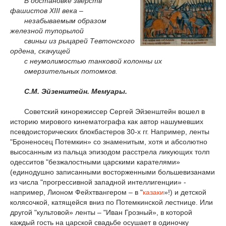
В обстановке зверств
фашистов XIII века –
незабываемым образом
железной тупорылой
свиньи из рыцарей Тевтонского
ордена, скачущей
с неумолимостью танковой колонны их
омерзительных потомков.
С.М. Эйзенштейн. Мемуары.
Советский кинорежиссер Сергей Эйзенштейн вошел в
историю мирового кинематографа как автор нашумевших
псевдоисторических блокбастеров 30-х гг. Например, ленты
"Броненосец Потемкин» со знаменитым, хотя и абсолютно
высосанным из пальца эпизодом расстрела ликующих толп
одесситов "безжалостными царскими карателями»
(единодушно записанными восторженными большевизанами
из числа "прогрессивной западной интеллигенции» -
например, Лионом Фейхтвангером – в "
казаки
»!) и детской
колясочкой, катящейся вниз по Потемкинской лестнице. Или
другой "культовой» ленты – "Иван Грозный», в которой
каждый гость на царской свадьбе осушает в одиночку