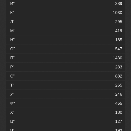
"И"
389
"К"
1030
"Л"
295
"М"
419
"Н"
185
"О"
547
"П"
1430
"Р"
283
"С"
882
"Т"
265
"У"
246
"Ф"
465
"Х"
180
"Ц"
127
"Ч"
192