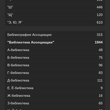
"Ш"
446
"Щ"
120
"Э, Ю, Я"
610
Библиография Ассоциации
315
"Библиотека Ассоциации"
1944
А-библиотека
48
Б-библиотека
75
В-библиотека
96
Г-библиотека
83
Д-библиотека
111
Е, Ё-библиотека
9
Ж-библиотека
16
З-библиотека
65