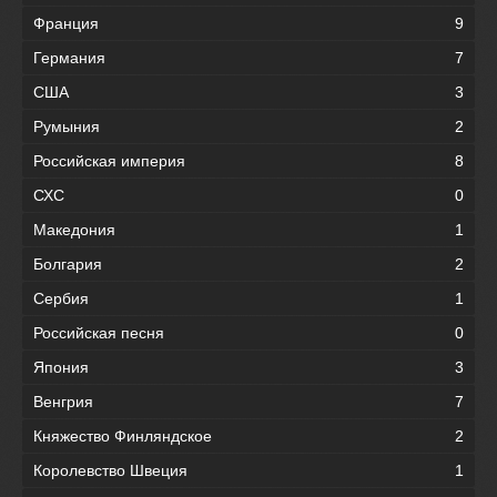
Франция
9
Германия
7
США
3
Румыния
2
Российская империя
8
СХС
0
Македония
1
Болгария
2
Сербия
1
Российская песня
0
Япония
3
Венгрия
7
Княжество Финляндское
2
Королевство Швеция
1