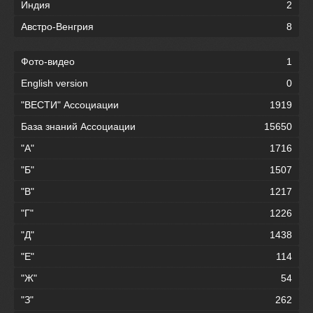
Индия
2
Австро-Венгрия
8
Фото-видео
1
English version
0
"ВЕСТИ" Ассоциации
1919
База знаний Ассоциации
15650
"А"
1716
"Б"
1507
"В"
1217
"Г"
1226
"Д"
1438
"Е"
114
"Ж"
54
"З"
262