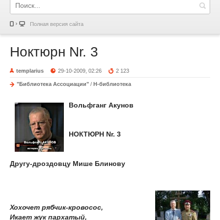
Полная версия сайта
Ноктюрн Nr. 3
templarius
29-10-2009, 02:26
2 123
"Библиотека Ассоциации"
/
Н-библиотека
Вольфганг Акунов
НОКТЮРН Nr. 3
Другу-дроздовцу Мише Блинову
Хохочет рябчик-кровосос,
Икает жук пархатый,