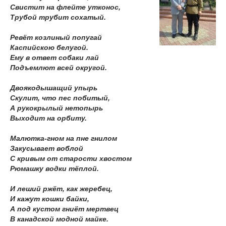
Свистит на флейте утконос,
Трубой трубит сохатый.
Ревёт козлиный попугай
Каспийскою белугой.
Ему в ответ собаки лай
Подъемлют всей округой.
Двоякодышащий упырь
Скулит, что пес побитый,
А рукокрылый нетопырь
Выходит на орбиту.
Малютка-гном на пне гнилом
Закусывает воблой
С кривым от старости хвостом
Рюмашку водки тёплой.
И леший ржёт, как жеребец,
И кажут кошки байки,
А под кустом гниёт мертвец
В канадской модной майке.