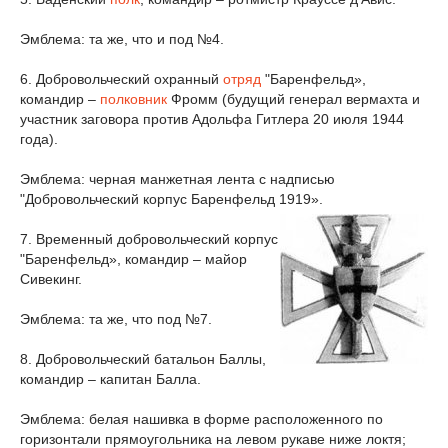
Эмблема: та же, что и под №4.
6. Добровольческий охранный
отряд
"Баренфельд»,
командир –
полковник
Фромм (будущий генерал вермахта и
участник заговора против Адольфа Гитлера 20 июля 1944
года).
Эмблема: черная манжетная лента с надписью
"Добровольческий корпус Баренфельд 1919».
7. Временный добровольческий корпус
"Баренфельд», командир – майор
Сивекинг.
Эмблема: та же, что под №7.
8. Добровольческий батальон Баллы,
командир – капитан Балла.
Эмблема: белая нашивка в форме расположенного по
горизонтали прямоугольника на левом рукаве ниже локтя;