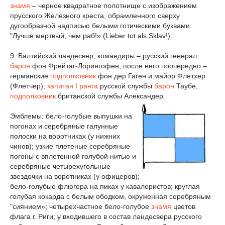
знамя
– черное квадратное полотнище с изображением
прусского Железного креста, обрамленного сверху
дугообразной надписью белыми готическими буквами
"Лучше мертвый, чем раб!» (Lieber tot als Sklav!).
9. Балтийский ландесвер, командиры – русский генерал
барон
фон Фрейтаг-Лорингофен, после него поочередно –
германские
подполковник
фон дер Гаген и майор Флетхер
(Флетчер),
капитан I ранга
русской службы
барон
Таубе,
подполковник
британской службы Александер.
Эмблемы: бело-голубые выпушки на
погонах и серебряные галунные
полоски на воротниках (у нижних
чинов); узкие плетеные серебряные
погоны с вплетенной голубой нитью и
серебряные четырехугольные
звездочки на воротниках (у офицеров);
бело-голубые флюгера на пиках у кавалеристов; круглая
голубая кокарда с белым ободком, окруженная серебряным
"сиянием»; четырехчастное бело-голубое
знамя
цветов
флага г. Риги; у входившего в состав ландесвера русского