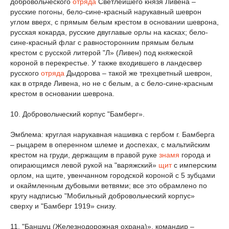
добровольческого
отряда
Светлейшего князя Ливена –
русские погоны, бело-сине-красный нарукавный шеврон
углом вверх, с прямым белым крестом в основании шеврона,
русская кокарда, русские двуглавые орлы на касках; бело-
сине-красный флаг с равносторонним прямым белым
крестом с русской литерой "Л» (Ливен) под княжеской
короной в перекрестье. У также входившего в ландесвер
русского
отряда
Дыдорова – такой же трехцветный шеврон,
как в отряде Ливена, но не с белым, а с бело-сине-красным
крестом в основании шеврона.
10. Добровольческий корпус "Бамберг».
Эмблема: круглая нарукавная нашивка с гербом г. Бамберга
– рыцарем в оперенном шлеме и доспехах, с мальтийским
крестом на груди, держащим в правой руке
знамя
города и
опирающимся левой рукой на "варяжский»
щит
с имперским
орлом, на щите, увенчанном городской короной с 5 зубцами
и окаймленным дубовыми ветвями; все это обрамлено по
кругу надписью "Мобильный добровольческий корпус»
сверху и "Бамберг 1919» снизу.
11. "Баншуц (Железнодорожная охрана)», командир –