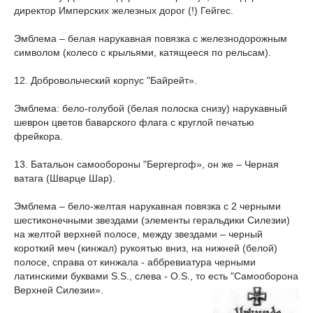
директор Имперских железных дорог (!) Гейгес.
Эмблема – белая нарукавная повязка с железнодорожным
символом (колесо с крыльями, катящееся по рельсам).
12. Добровольческий корпус "Байрейт».
Эмблема: бело-голубой (белая полоска снизу) нарукавный
шеврон цветов баварского флага с круглой печатью
фрейкора.
13. Батальон самообороны "Бергергоф», он же – Черная
ватага (Шварце Шар).
Эмблема – бело-желтая нарукавная повязка с 2 черными
шестиконечными звездами (элементы геральдики Силезии)
на желтой верхней полосе, между звездами – черный
короткий меч (кинжал) рукоятью вниз, на нижней (белой)
полосе, справа от кинжала - аббревиатура черными
латинскими буквами S.S., слева - O.S., то есть "Самооборона
Верхней Силезии».