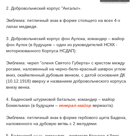
2. Добровольческий корпус "Ангальт».
Эмблема: петличный знак в форме стоящего на всех 4-х
лапах медведя.
3. Добровольческий корпус фон Аулока, командир – майор
фон Аулок (в будущем – один из руководителей НСКК -
моторизованного Корпуса НСДАП).
Эмблема: череп "оленя Святого Губерта» с крестом между
рогами, наложенный на черно-бело-красный шеврон углом
вниз, окаймленный дубовым венком, с датой основания ДК
(10.12.1918) вверху и названием добровольческого корпуса
внизу венка.
4. Баденский штурмовой батальон, командир – майор
Боккельман (в будущем –
генерал-майор
вермахта).
Эмблема: петличный знак в форме гербового щита Бадена,
наложенного на дубовую ветвь с 2 желудями.
5. Баденский
полк
, командир – ротмистр Крауссе д’Авис.