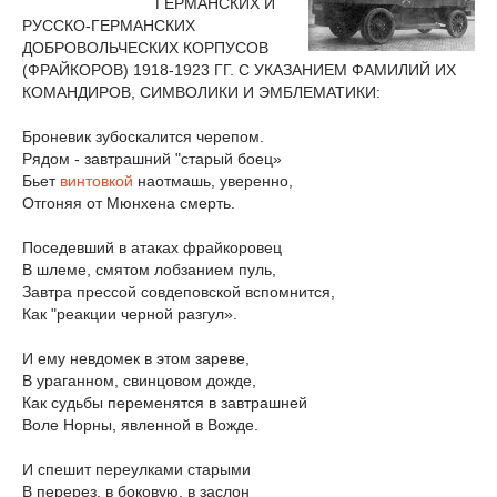
ГЕРМАНСКИХ И
РУССКО-ГЕРМАНСКИХ
ДОБРОВОЛЬЧЕСКИХ КОРПУСОВ
(ФРАЙКОРОВ) 1918-1923 ГГ. С УКАЗАНИЕМ ФАМИЛИЙ ИХ
КОМАНДИРОВ, СИМВОЛИКИ И ЭМБЛЕМАТИКИ:
Броневик зубоскалится черепом.
Рядом - завтрашний "старый боец»
Бьет
винтовкой
наотмашь, уверенно,
Отгоняя от Мюнхена смерть.
Поседевший в атаках фрайкоровец
В шлеме, смятом лобзанием пуль,
Завтра прессой совдеповской вспомнится,
Как "реакции черной разгул».
И ему невдомек в этом зареве,
В ураганном, свинцовом дожде,
Как судьбы переменятся в завтрашней
Воле Норны, явленной в Вожде.
И спешит переулками старыми
В перерез, в боковую, в заслон