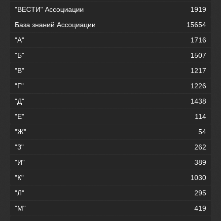
"ВЕСТИ" Ассоциации
1919
База знаний Ассоциации
15654
"А"
1716
"Б"
1507
"В"
1217
"Г"
1226
"Д"
1438
"Е"
114
"Ж"
54
"З"
262
"И"
389
"К"
1030
"Л"
295
"М"
419