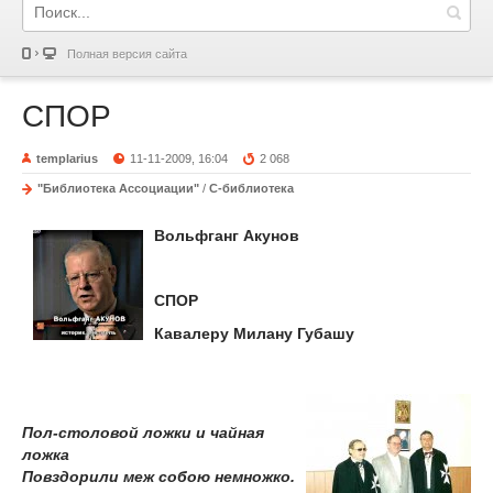
Полная версия сайта
СПОР
templarius
11-11-2009, 16:04
2 068
"Библиотека Ассоциации"
/
С-библиотека
Вольфганг Акунов
СПОР
Кавалеру Милану Губашу
Пол-столовой ложки и чайная
ложка
Повздорили меж собою немножко.