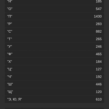
"Н"
185
"О"
547
"П"
1430
"Р"
283
"С"
882
"Т"
265
"У"
246
"Ф"
465
"Х"
184
"Ц"
127
"Ч"
192
"Ш"
446
"Щ"
120
"Э, Ю, Я"
610