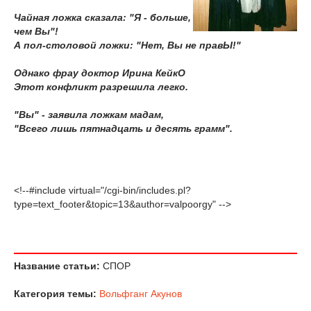
Чайная ложка сказала: "Я - больше,
чем Вы"!
А пол-столовой ложки: "Нет, Вы не правЫ!"
Однако фрау доктор Ирина КейкО
Этот конфликт разрешила легко.
"Вы" - заявила ложкам мадам,
"Всего лишь пятнадцать и десять грамм".
<!--#include virtual="/cgi-bin/includes.pl?
type=text_footer&topic=13&author=valpoorgy" -->
Название статьи:
СПОР
Категория темы:
Вольфганг Акунов