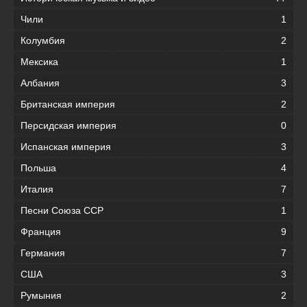
Чили
1
Колумбия
2
Мексика
1
Албания
3
Британская империя
2
Персидская империя
0
Испанская империя
3
Польша
4
Италия
7
Песни Союза ССР
1
Франция
9
Германия
7
США
3
Румыния
2