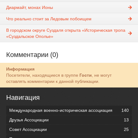
Диармайт, монах Ионы
Что реально стоит за Ледовым побоищем
В городском округе Суздаля открыта «Историческая тропа
«Суздальское Ополье»
Комментарии (0)
Информация
Посетители, находящиеся в группе
Гости
, не могут
оставлять комментарии к данной публикации.
Навигация
Международная военно-историческая ассоциация
140
Друзья Ассоциации
13
Совет Ассоциации
25