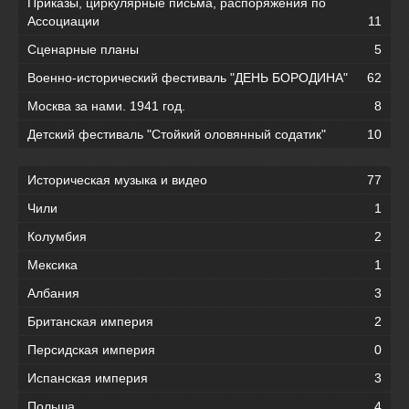
Приказы, циркулярные письма, распоряжения по
Ассоциации
11
Сценарные планы
5
Военно-исторический фестиваль "ДЕНЬ БОРОДИНА"
62
Москва за нами. 1941 год.
8
Детский фестиваль "Стойкий оловянный содатик"
10
Историческая музыка и видео
77
Чили
1
Колумбия
2
Мексика
1
Албания
3
Британская империя
2
Персидская империя
0
Испанская империя
3
Польша
4