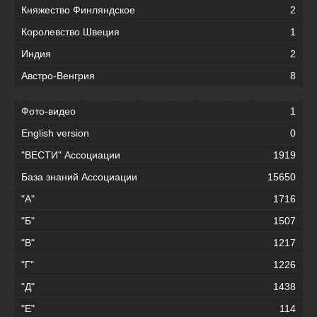
Княжество Финляндское
2
Королевство Швеция
1
Индия
2
Австро-Венгрия
8
Фото-видео
1
English version
0
"ВЕСТИ" Ассоциации
1919
База знаний Ассоциации
15650
"А"
1716
"Б"
1507
"В"
1217
"Г"
1226
"Д"
1438
"Е"
114