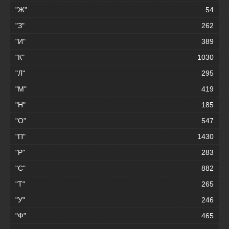
"Ж"
54
"З"
262
"И"
389
"К"
1030
"Л"
295
"М"
419
"Н"
185
"О"
547
"П"
1430
"Р"
283
"С"
882
"Т"
265
"У"
246
"Ф"
465