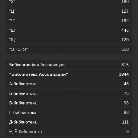
"Х"
180
"Ц"
127
"Ч"
192
"Ш"
446
"Щ"
120
"Э, Ю, Я"
610
Библиография Ассоциации
315
"Библиотека Ассоциации"
1944
А-библиотека
48
Б-библиотека
75
В-библиотека
96
Г-библиотека
83
Д-библиотека
111
Е, Ё-библиотека
9