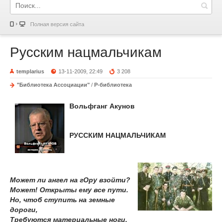
Полная версия сайта
Русским нацмальчикам
templarius
13-11-2009, 22:49
3 208
"Библиотека Ассоциации"
/
Р-библиотека
Вольфганг Акунов
РУССКИМ НАЦМАЛЬЧИКАМ
Может ли ангел на гОру взойти?
Может! Открыты ему все пути.
Но, чтоб ступить на земные
дороги,
Требуются материальные ноги.