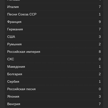
Италия
7
Песни Союза ССР
1
Франция
9
Германия
7
США
3
Румыния
2
Российская империя
8
СХС
0
Македония
1
Болгария
2
Сербия
1
Российская песня
0
Япония
3
Венгрия
7