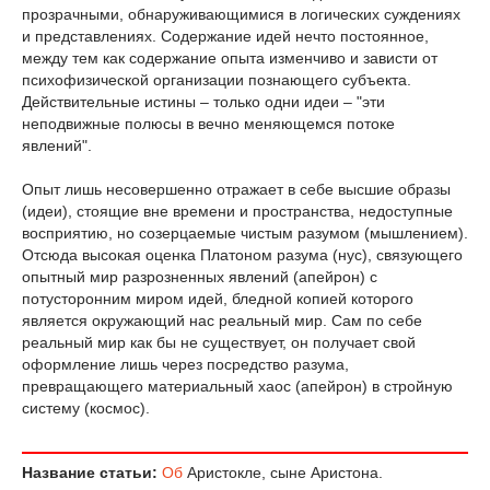
прозрачными, обнаруживающимися в логических суждениях
и представлениях. Содержание идей нечто постоянное,
между тем как содержание опыта изменчиво и зависти от
психофизической организации познающего субъекта.
Действительные истины – только одни идеи – "эти
неподвижные полюсы в вечно меняющемся потоке
явлений".
Опыт лишь несовершенно отражает в себе высшие образы
(идеи), стоящие вне времени и пространства, недоступные
восприятию, но созерцаемые чистым разумом (мышлением).
Отсюда высокая оценка Платоном разума (нус), связующего
опытный мир разрозненных явлений (апейрон) с
потусторонним миром идей, бледной копией которого
является окружающий нас реальный мир. Сам по себе
реальный мир как бы не существует, он получает свой
оформление лишь через посредство разума,
превращающего материальный хаос (апейрон) в стройную
систему (космос).
Название статьи:
Об
Аристокле, сыне Аристона.