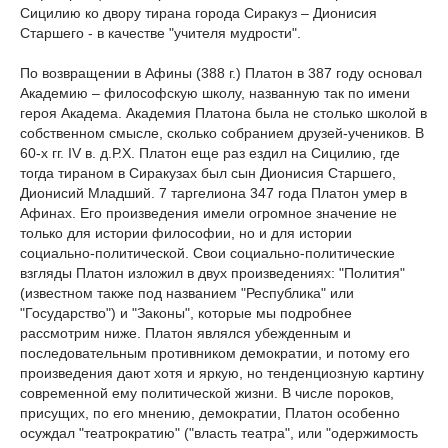
Сицилию ко двору тирана города Сиракуз – Дионисия
Старшего - в качестве "учителя мудрости".
По возвращении в Афины (388 г.) Платон в 387 году основал
Академию – философскую школу, названную так по имени
героя Академа. Академия Платона была не столько школой в
собственном смысле, сколько собранием друзей-учеников. В
60-х гг. IV в. д.Р.Х. Платон еще раз ездил на Сицилию, где
тогда тираном в Сиракузах был сын Дионисия Старшего,
Дионисий Младший. 7 таргелиона 347 года Платон умер в
Афинах. Его произведения имели огромное значение не
только для истории философии, но и для истории
социально-политической. Свои социально-политические
взгляды Платон изложил в двух произведениях: "Полития"
(известном также под названием "Республика" или
"Государство") и "Законы", которые мы подробнее
рассмотрим ниже. Платон являлся убежденным и
последовательным противником демократии, и потому его
произведения дают хотя и яркую, но тенденциозную картину
современной ему политической жизни. В числе пороков,
присущих, по его мнению, демократии, Платон особенно
осуждал "театрократию" ("власть театра", или "одержимость