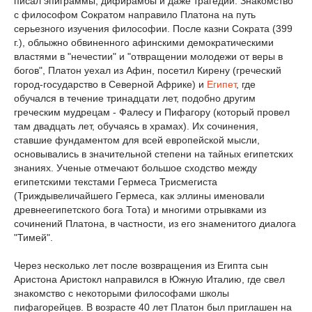
писал эпиграммы, дифирамбы и даже трагедии. Знакомство
с философом Сократом направило Платона на путь
серьезного изучения философии. После казни Сократа (399
г.), облыжно обвиненного афинскими демократическими
властями в "нечестии" и "отвращении молодежи от веры в
богов", Платон уехал из Афин, посетил Кирену (греческий
город-государство в Северной Африке) и
Египет
, где
обучался в течение тринадцати лет, подобно другим
греческим мудрецам - Фалесу и Пифагору (который провел
там двадцать лет, обучаясь в храмах). Их сочинения,
ставшие фундаментом для всей европейской мысли,
основывались в значительной степени на тайных египетских
знаниях. Ученые отмечают большое сходство между
египетскими текстами Гермеса Трисмегиста
(Триждывеличайшего Гермеса, как эллины именовали
древнеегипетского бога Тота) и многими отрывками из
сочинений Платона, в частности, из его знаменитого диалога
"Тимей".
Через несколько лет после возвращения из Египта сын
Аристона Аристокл направился в Южную Италию, где свел
знакомство с некоторыми философами школы
пифагорейцев. В возрасте 40 лет Платон был приглашен на