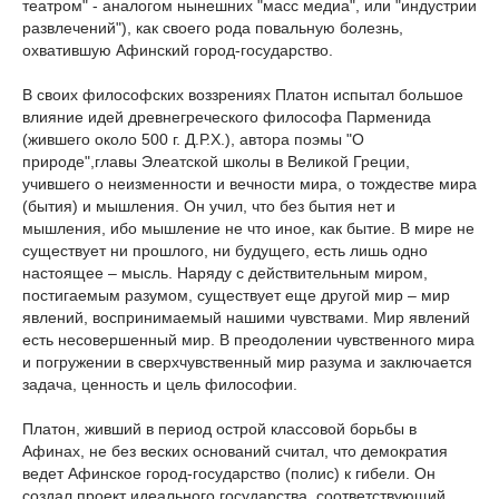
театром" - аналогом нынешних "масс медиа", или "индустрии
развлечений"), как своего рода повальную болезнь,
охватившую Афинский город-государство.
В своих философских воззрениях Платон испытал большое
влияние идей древнегреческого философа Парменида
(жившего около 500 г. Д.Р.Х.), автора поэмы "О
природе",главы Элеатской школы в Великой Греции,
учившего о неизменности и вечности мира, о тождестве мира
(бытия) и мышления. Он учил, что без бытия нет и
мышления, ибо мышление не что иное, как бытие. В мире не
существует ни прошлого, ни будущего, есть лишь одно
настоящее – мысль. Наряду с действительным миром,
постигаемым разумом, существует еще другой мир – мир
явлений, воспринимаемый нашими чувствами. Мир явлений
есть несовершенный мир. В преодолении чувственного мира
и погружении в сверхчувственный мир разума и заключается
задача, ценность и цель философии.
Платон, живший в период острой классовой борьбы в
Афинах, не без веских оснований считал, что демократия
ведет Афинское город-государство (полис) к гибели. Он
создал проект идеального государства, соответствующий