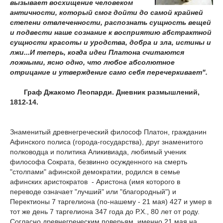
вызывает восхищение человеком
античности, который смог дойти до самой крайней
степени отвлеченности, распознать сущность вещей
и подвести наше сознание к восприятию абстрактной
сущности красоты и уродства, добра и зла, истины и
лжи...И теперь, когда идеи Платона считаются
ложными, ясно одно, что любое абсолютное
отрицание и утверждение само себя перечеркивает".
Граф Джакомо Леопарди. Дневник размышлений,
1812-14.
Знаменитый древнегреческий философ Платон, гражданин
Афинского полиса (города-государства), друг знаменитого
полководца и политика Аликивиада, любимый ученик
философа Сократа, безвинно осужденного на смерть
"столпами" афинской демократии, родился в семье
афинских аристократов - Аристона (имя которого в
переводе означает "лучший" или "благородный") и
Перектионы 7 таргелиона (по-нашему - 21 мая) 427 и умер в
тот же день 7 таргелиона 347 года до Р.Х., 80 лет от роду.
Согласно древнегреческим поверьям, именно 21 мая на