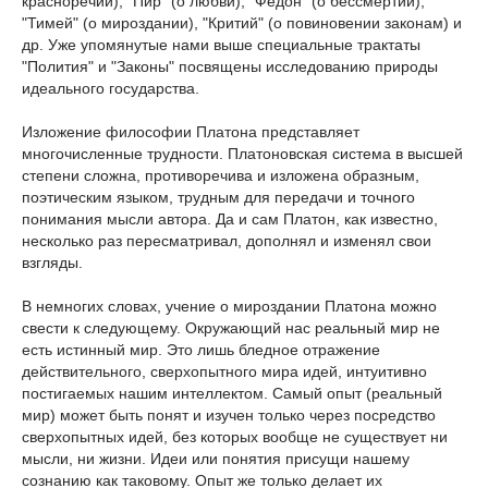
красноречии), "Пир" (о любви), "Федон" (о бессмертии),
"Тимей" (о мироздании), "Критий" (о повиновении законам) и
др. Уже упомянутые нами выше специальные трактаты
"Полития" и "Законы" посвящены исследованию природы
идеального государства.
Изложение философии Платона представляет
многочисленные трудности. Платоновская система в высшей
степени сложна, противоречива и изложена образным,
поэтическим языком, трудным для передачи и точного
понимания мысли автора. Да и сам Платон, как известно,
несколько раз пересматривал, дополнял и изменял свои
взгляды.
В немногих словах, учение о мироздании Платона можно
свести к следующему. Окружающий нас реальный мир не
есть истинный мир. Это лишь бледное отражение
действительного, сверхопытного мира идей, интуитивно
постигаемых нашим интеллектом. Самый опыт (реальный
мир) может быть понят и изучен только через посредство
сверхопытных идей, без которых вообще не существует ни
мысли, ни жизни. Идеи или понятия присущи нашему
сознанию как таковому. Опыт же только делает их