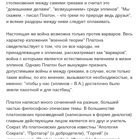
столкновения между самими греками и считал это
"домашними делами", "возмущением» среди эллинов". "Мы
скажем, - писал Платон, - что греки по природе ведь друзья",
и всякие раздоры между ними следует оплакивать.
Настоящая же война возможна только против варваров. Весь
характер изложения "военной теории" Платона
свидетельствует о том, что он все народы, не
принадлежащие к эллинам, рассматривает как "варваров",
война с которыми является естественным явлением в жизни
эллинов. Однако Платон был вынужден признать
допустимыми войны и между греками, в случае, если только
такие войны, по его мнению, вызываются необходимостью, а
именно: "чтобы у нас (эллинов – В.А.) достаточно было
земли пахотной и для пастбищ".
Платон написал много сочинений на разные, большей
частью философско-этические темы. В большинстве
платоновских произведений (написанных в форме диалогов)
главным действующим лицом является его друг и учитель
Сократ. Из платоновских диалогов известны "Апология
Сократа", "Протагор" (о добродетели), "Горгий" (о