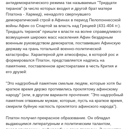
антидемократического режима так называемых "Тридцати
тиранов" (в число которых входил и другой брат матери
Платона - Хармид), ненадолго свергнувшего
демократический строй в Афинах в период Пелопоннесской
войны Афин со Спартой за власть над Грецией (431-404 гг.).
Тридцать тиранов" пришли к власти на волне справедливого
возмущения широких масс населения Афин бездарным
военным руководством демократов, поставивших Афинскую
державу на грань тотальной военно-политической
катастрофы. Характерной для атмосферы, в которой рос и
формировался Платон, представляется надпись на
памятнике, поставленном аристократами в честь Крития и
его друзей:
"Это надгробный памятник смелым людям, которые хотя бы
краткое время дерзко противились проклятому афинскому
народу" (или, в другом варианте прочтения: "Это надгробный
памятник отважным мужам, которые, пусть на краткое время,
смирили буйную наглость проклятого афинского народа").
Платон получил прекрасное образование. Он обладал
выдающимся литературным и политическим талантом,