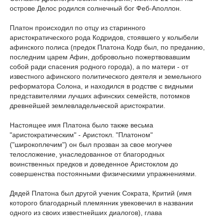
острове Делос родился солнечный бог Феб-Аполлон.
Платон происходил по отцу из старинного
аристократического рода Кодридов, стоявшего у колыбели
афинского полиса (предок Платона Кодр был, по преданию,
последним царем Афин, добровольно пожертвовавшим
собой ради спасения родного города), а по матери - от
известного афинского политического деятеля и земельного
реформатора Солона, и находился в родстве с видными
представителями лучших афинских семейств, потомков
древнейшей землевладельческой аристократии.
Настоящее имя Платона было также весьма
"аристократическим" - Аристокл. "Платоном"
("широкоплечим") он был прозван за свое могучее
телосложение, унаследованное от благородных
воинственных предков и доведенное Аристоклом до
совершенства постоянными физическими упражнениями.
Дядей Платона был другой ученик Сократа, Критий (имя
которого благодарный племянник увековечил в названии
одного из своих известнейших диалогов), глава