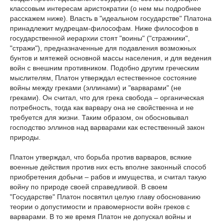
классовым интересам аристократии (о нем мы подробнее
расскажем ниже). Власть в "идеальном государстве" Платона
принадлежит мудрецам-философам. Ниже философов в
государственной иерархии стоят "воины" ("стражники",
"стражи"), предназначенные для подавления возможных
бунтов и мятежей основной массы населения, и для ведения
войн с внешним противником. Подобно другим греческим
мыслителям, Платон утверждал естественное состояние
войны между греками (эллинами) и "варварами" (не
греками). Он считал, что для грека свобода – органическая
потребность, тогда как варвару она не свойственна и не
требуется для жизни. Таким образом, он обосновывал
господство эллинов над варварами как естественный закон
природы.
Платон утверждал, что борьба против варваров, всякие
военные действия против них есть вполне законный способ
приобретения добычи – рабов и имущества, и считал такую
войну по природе своей справедливой. В своем
"Государстве" Платон посвятил целую главу обоснованию
теории о допустимости и правомерности войн греков с
варварами. В то же время Платон не допускал войны и