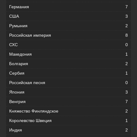
Германия
7
США
3
Румыния
2
Российская империя
8
СХС
0
Македония
1
Болгария
2
Сербия
1
Российская песня
0
Япония
3
Венгрия
7
Княжество Финляндское
2
Королевство Швеция
1
Индия
2