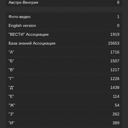
Австро-Венгрия
8
Фото-видео
1
English version
0
"ВЕСТИ" Ассоциации
1919
База знаний Ассоциации
15653
"А"
1716
"Б"
1507
"В"
1217
"Г"
1226
"Д"
1438
"Е"
114
"Ж"
54
"З"
262
"И"
389