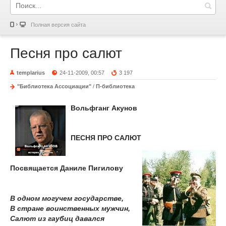
Полная версия сайта
Песня про салют
templarius
24-11-2009, 00:57
3 197
"Библиотека Ассоциации"
/
П-библиотека
Вольфганг Акунов
ПЕСНЯ ПРО САЛЮТ
Посвящается Даниле Пигилову
В одном могучем государстве,
В стране воинственных мужчин,
Салют из гаубиц давался