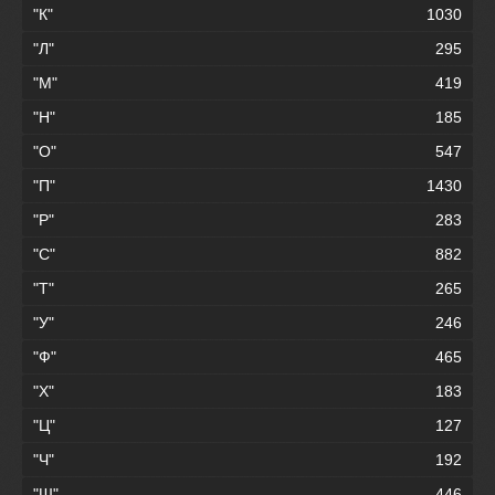
"К"
1030
"Л"
295
"М"
419
"Н"
185
"О"
547
"П"
1430
"Р"
283
"С"
882
"Т"
265
"У"
246
"Ф"
465
"Х"
183
"Ц"
127
"Ч"
192
"Ш"
446