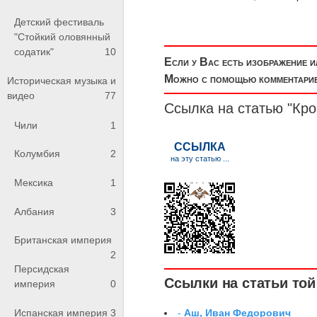
Детский фестиваль
"Стойкий оловянный
содатик"
10
Если у Вас есть изображение 
Можно с помощью комментариев
Историческая музыка и
видео
77
Ссылка на статью "Кр
Чили
1
Колумбия
2
Мексика
1
Албания
3
Британская империя
2
Персидская
Ссылки на статьи той 
империя
0
Испанская империя
3
-
Аш, Иван Федорович