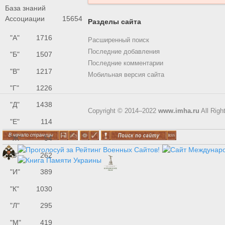
База знаний
Ассоциации
15654
Разделы сайта
"А"
1716
Расширенный поиск
Последние добавления
"Б"
1507
Последние комментарии
"В"
1217
Мобильная версия сайта
"Г"
1226
"Д"
1438
Copyright © 2014–2022
www.imha.ru
All Righ
"Е"
114
"Ж"
54
"З"
262
"И"
389
"К"
1030
"Л"
295
"М"
419