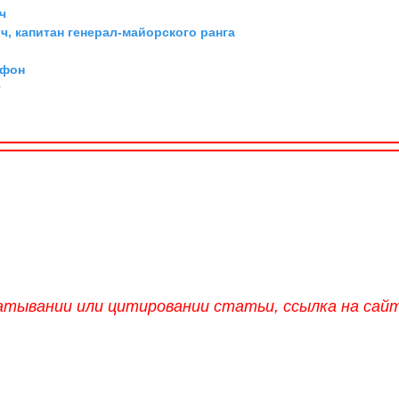
ч
, капитан генерал-майорского ранга
 фон
г
атывании или цитировании статьи, ссылка на сай