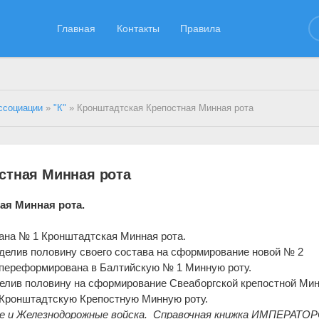
Главная
Контакты
Правила
ссоциации
»
"К"
» Кронштадтская Крепостная Минная рота
стная Минная рота
ая Минная рота.
вана № 1 Кронштадтская Минная рота.
выделив половину своего состава на сформирование новой № 2
 переформирована в Балтийскую № 1 Минную роту.
выделив половину на сформирование Свеаборгской крепостной Ми
 Кронштадтскую Крепостную Минную роту.
е и Железнодорожные войска.
Справочная книжка ИМПЕРАТО