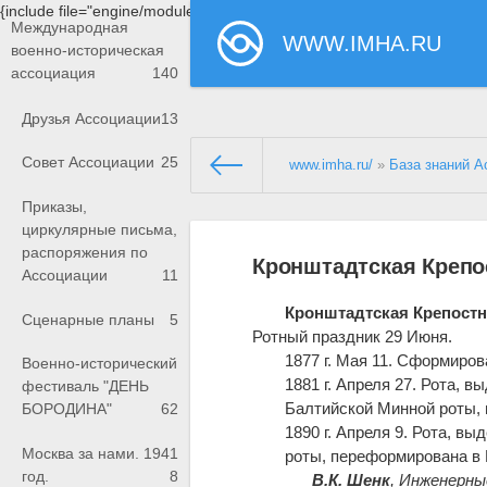
{include file="engine/modules/saperu/head.php"}
Международная
WWW.IMHA.RU
военно-историческая
ассоциация
140
Друзья Ассоциации
13
Совет Ассоциации
25
www.imha.ru/
»
База знаний А
Приказы,
циркулярные письма,
распоряжения по
Кронштадтская Крепо
Ассоциации
11
Кронштадтская Крепостн
Сценарные планы
5
Ротный праздник 29 Июня.
1877 г. Мая 11. Сформиро
Военно-исторический
1881 г. Апреля 27. Рота, 
фестиваль "ДЕНЬ
Балтийской Минной роты,
БОРОДИНА"
62
1890 г. Апреля 9. Рота, 
Москва за нами. 1941
роты, переформирована в
год.
8
В.К. Шенк
, Инженерны