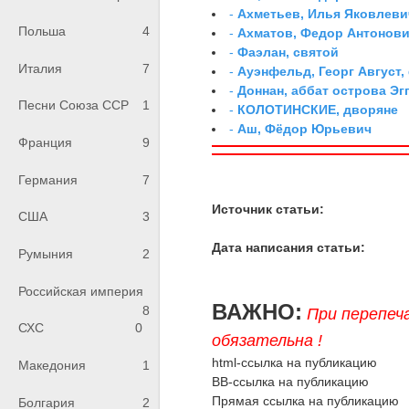
-
Ахметьев, Илья Яковлеви
Польша
4
-
Ахматов, Федор Антонович
-
Фаэлан, святой
Италия
7
-
Ауэнфельд, Георг Август,
-
Доннан, аббат острова Эг
Песни Союза ССР
1
-
КОЛОТИНСКИЕ, дворяне
-
Аш, Фёдор Юрьевич
Франция
9
Германия
7
Источник статьи:
США
3
Дата написания статьи:
Румыния
2
Российская империя
ВАЖНО:
8
При перепеч
СХС
0
обязательна !
html-ссылка на публикацию
Македония
1
BB-ссылка на публикацию
Прямая ссылка на публикацию
Болгария
2