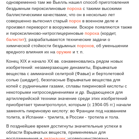
одновременно там же Вьелль нашел способ приготовления
бездымным пироксилиновые
пороха
с такими высокими
баллистическими качествами, что он в несколько лет
совершенно вытеснил старый
порох
в военном деле и
произвел переворот в вооружении. Вскоре появляются также
и пироксилиново-нитроглицериновые
пороха
(кордит,
балистит
); разрабатываются технические задачи о
химической стойкости бездымных
порохов
, об уменьшении
вредного влияния их на
оружие
и т. п.
Конец XIX и начало XX вв. ознаменовались рядом новых
изобретений: незамерзающие динамиты, Взрывчатые
вещества с аммиачной селитрой (Фавье) и бертолетовой
солью (шеддит), безопасные Взрывчатые вещества для
копей с рудничными газами, сплавы пикриновой кислоты с
некоторыми нитросоединениями и др. Выдающееся для
артиллерийской техники значение среди этих изобретений
приобретает тринитротолуол, которым (с 1904-05 гг.) начали
заменять пикриновую кислоту: во Франции под названием
толита, в Испании - трилита, в России - тротила и тола.
В позднейшее время достигнуты значительные успехи в
области Взрывчатых веществ, применяемых для
воспламенения и
детонации
: усовершенствована