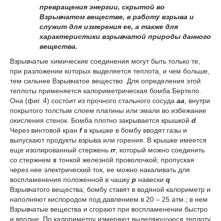
превращения энергии, скрытой во
Взрывчатом веществе, в работу взрыва и
служит для измерения ее, а также для
характеристики взрывчатой природы данного
вещества.
Взрывчатые химические соединения могут быть только те,
при разложении которых выделяется теплота, и чем больше,
тем сильнее Взрывчатое вещество. Для определения этой
теплоты применяется калориметрическая бомба Бертело.
Она (фиг. 4) состоит из прочного стального сосуда
аа
, внутри
покрытого толстым слоем платины или эмали во избежание
окисления стенок. Бомба плотно закрывается крышкой
d
.
Через винтовой кран
f
в крышке в бомбу вводят газы и
выпускают продукты взрыва или горения. В крышке имеется
еще изолированный стержень
rr
, который можно соединить
со стержнем
s
тонкой железной проволочкой; пропуская
через нее электрический ток, ее можно накаливать для
воспламенения положенной в чашку
р
навески
q
Взрывчатого вещества; бомбу ставят в водяной калориметр и
наполняют кислородом под давлением в 20 – 25 атм.; в нем
Взрывчатые вещества и сгорают при воспламенении быстро
и вполне. По калориметру измеряют выделяющуюся теплоту