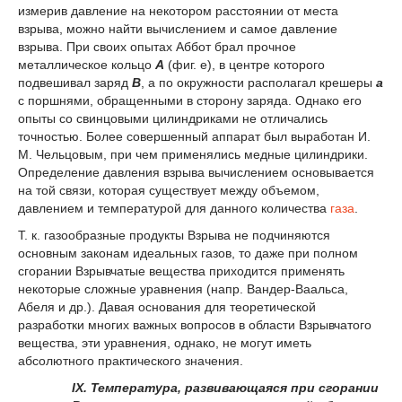
измерив давление на некотором расстоянии от места
взрыва, можно найти вычислением и самое давление
взрыва. При своих опытах Аббот брал прочное
металлическое кольцо
А
(фиг. е), в центре которого
подвешивал заряд
B
, а по окружности располагал крешеры
а
с поршнями, обращенными в сторону заряда. Однако его
опыты со свинцовыми цилиндриками не отличались
точностью. Более совершенный аппарат был выработан И.
М. Чельцовым, при чем применялись медные цилиндрики.
Определение давления взрыва вычислением основывается
на той связи, которая существует между объемом,
давлением и температурой для данного количества
газа
.
Т. к. газообразные продукты Взрыва не подчиняются
основным законам идеальных газов, то даже при полном
сгорании Взрывчатые вещества приходится применять
некоторые сложные уравнения (напр. Вандер-Ваальса,
Абеля и др.). Давая основания для теоретической
разработки многих важных вопросов в области Взрывчатого
вещества, эти уравнения, однако, не могут иметь
абсолютного практического значения.
IX. Температура, развивающаяся при сгорании