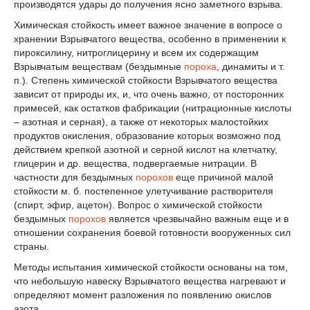
производятся удары до получения ясно заметного взрыва.
Химическая стойкость имеет важное значение в вопросе о
хранении Взрывчатого вещества, особенно в применении к
пироксилину, нитроглицерину и всем их содержащим
Взрывчатым веществам (бездымные
пороха
, динамиты и т.
п.). Степень химической стойкости Взрывчатого вещества
зависит от природы их, и, что очень важно, от посторонних
примесей, как остатков фабрикации (нитрационные кислоты
– азотная и серная), а также от некоторых малостойких
продуктов окисления, образование которых возможно под
действием крепкой азотной и серной кислот на клетчатку,
глицерин и др. вещества, подвергаемые нитрации. В
частности для бездымных
порохов
еще причиной малой
стойкости м. б. постепенное улетучивание растворителя
(спирт, эфир, ацетон). Вопрос о химической стойкости
бездымных
порохов
является чрезвычайно важным еще и в
отношении сохранения боевой готовности вооруженных сил
страны.
Методы испытания химической стойкости основаны на том,
что небольшую навеску Взрывчатого вещества нагревают и
определяют момент разложения по появлению окислов
азота.