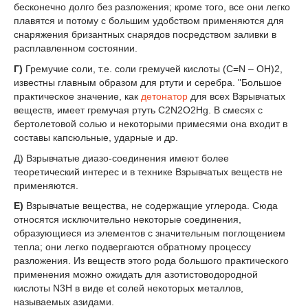
бесконечно долго без разло­жения; кроме того, все они легко
плавятся и потому с большим удобством применяются для
снаряжения бризантных снарядов посредством заливки в
расплавленном состоянии.
Г)
Гремучие соли, т.е. соли гремучей кислоты (C=N – ОН)
2
,
известны главным образом для ртути и серебра. "Большое
практическое значение, как
детонатор
для всех Взрывчатых
веществ, имеет гремучая ртуть C
2
N
2
O
2
Hg. В смесях с
бертолетовой солью и некоторыми примесями она входит в
составы капсюльные, ударные и др.
Д) Взрывчатые диазо-соединения имеют более
теоретический интерес и в технике Взрывчатых веществ не
применяются.
Е)
Взрывчатые вещества, не содержащие углерода. Сюда
относятся исключительно некоторые соединения,
образующиеся из элементов с значительным поглощением
тепла; они легко подвергаются обратному процессу
разложения. Из веществ этого рода большого практического
применения можно ожидать для азотистоводородной
кислоты N
3
H в виде еt солей некоторых металлов,
называемых азидами.