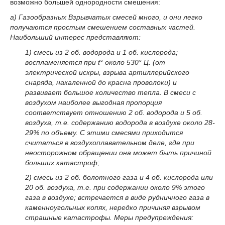
возможно большей однородности смешения:
а) Газообразных Взрывчатых смесей много, и они легко
получаются простым смешением составных частей.
Наибольший интерес представляют:
1) смесь из 2 об. водорода и 1 об. кислорода;
воспламеняется при t° около 530° Ц. (от
электрической искры, взрыва артиллерийского
снаряда, накаленной до красна проволоки) и
развивает большое количество тепла. В смеси с
воздухом наиболее выгодная пропорция
соответствует отношению 2 об. водорода и 5 об.
воздуха, т.е. содержанию водорода в воздухе около 28-
29% по объему. С этими смесями приходится
считаться в воздухоплавательном деле, где при
неосторожном обращении она может быть причиной
больших катастроф;
2) смесь из 2 об. болотного газа и 4 об. кислорода или
20 об. воздуха, т.е. при содержании около 9% этого
газа в воздухе; встречается в виде рудничного газа в
каменноугольных копях, нередко причиняя взрывом
страшные катастрофы. Меры предупреждения: