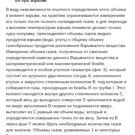
их при взрыве.
В виду невозможности опытного определения этого объема
в момент взрыва, на практике ограничиваются измерением
его только после полного охлаждения газов, и для перехода
к высоким температурам взрыва поневоле делают только
одну поправку: присоединяют объемы паров жидких
продуктов взрыва (вода, ртуть) к общему объему
газообразных продуктов разложения Взрывчатого вещества.
Измерение объема газов, полученных от сжигания
определенной навески данного Взрывчатого вещества в
калориметрической или манометрической бомбе,
производится в особом ртутном газометре (фиг. 3), который
состоит из чугунного двустенного сосуда А, наполненного
ртутью и закрытого стеклянным колоколом В, под которым и
собираются газы, проходящие из бомбы R по трубке I. Этот
колокол находится внутри другого стеклянного колокола С,
который весь до выходного отверстия D заполняется водой;
по мере заполнения В газами он поднимается вверх,
вытесняет из С равный им объем воды, который и
определяется совершенно точно по ее весу. Затем из В
через кран Т можно брать необходимые количества газов
для анализа. Объемы газов, развиваемых 1 кг некоторых