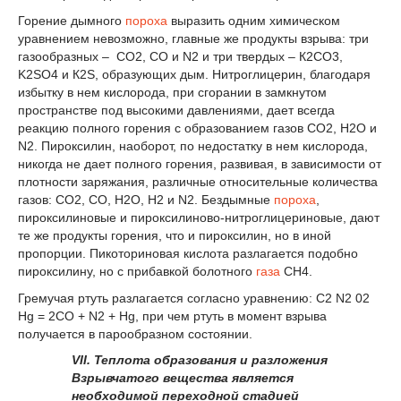
Горение дымного
пороха
выразить одним химическом
уравнением невозможно, главные же продукты взрыва: три
газообразных – СО
2
, CO и N
2
и три твердых – К
2
СO
3
,
K
2
SO
4
и К
2
S, образующих дым. Нитроглицерин, благодаря
избытку в нем кислорода, при сгорании в замкнутом
пространстве под высокими давлениями, дает всегда
реакцию полного горения с образованием газов СО
2
, Н
2
О и
N
2
. Пироксилин, наоборот, по недостатку в нем кислорода,
никогда не дает полного горения, развивая, в зависимости от
плотности заряжания, различные относительные количества
газов: СО
2
, CO, Н
2
О, Н
2
и N
2
. Бездымные
пороха
,
пироксилиновые и пироксилиново-нитроглицериновые, дают
те же продукты горения, что и пироксилин, но в иной
пропорции. Пикоториновая кислота разлагается подобно
пироксилину, но с прибавкой болотного
газа
СН
4
.
Гремучая ртуть разлагается согласно уравнению: С
2
N
2
0
2
Hg = 2СО + N
2
+ Hg, при чем ртуть в момент взрыва
получается в парообразном состоянии.
VII. Теплота образования и разложения
Взрывчатого вещества является
необходимой переходной стадией