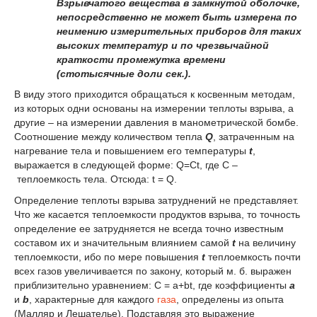
Взрывчатого вещества в замкнутой оболочке,
непосредственно не может быть измерена по
неимению измерительных приборов для таких
высоких температур и по чрезвычайной
краткости промежутка времени
(стотысячные доли сек.).
В виду этого приходится обращаться к косвенным методам,
из которых одни основаны на измерении теплоты взрыва, а
другие – на измерении давления в манометрической бомбе.
Соотношение между количеством тепла
Q
, затраченным на
нагревание тела и повышением его температуры
t
,
выражается в следующей форме: Q=Ct, где С –
теплоемкость тела. Отсюда: t = Q.
Определение теплоты взрыва затруднений не представляет.
Что же касается теплоемкости продуктов взрыва, то точность
определение ее затрудняется не всегда точно известным
составом их и значительным влиянием самой
t
на величину
теплоемкости, ибо по мере повышения
t
теплоемкость почти
всех газов увеличивается по закону, который м. б. выражен
приблизительно уравнением: C = а+bt, где коэффициенты
а
и
b
, характерные для каждого
газа
, определены из опыта
(Малляр и Лешателье). Подставляя это выражение