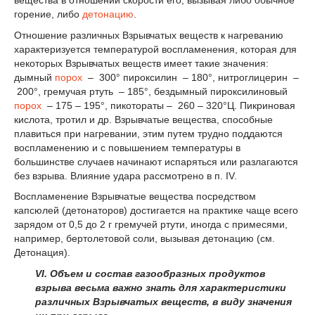
горение, либо
детонацию
.
Отношение различных Взрывчатых веществ к нагреванию
характеризуется температурой воспламенения, которая для
некоторых Взрывчатых веществ имеет такие значения:
дымный
порох
– 300° пироксилин – 180°, нитроглицерин –
200°, гремучая ртуть – 185°, бездымный пироксилиновый
порох
– 175 – 195°, пикотораты – 260 – 320°Ц. Пикриновая
кислота, тротил и др. Взрывчатые вещества, способные
плавиться при нагревании, этим путем трудно поддаются
воспламенению и с повышением температуры в
большинстве случаев начинают испаряться или разлагаются
без взрыва. Влияние удара рассмотрено в п. IV.
Воспламенение Взрывчатые вещества посредством
капсюлей (детонаторов) достигается на практике чаще всего
зарядом от 0,5 до 2 г гремучей ртути, иногда с примесями,
например, бертолетовой соли, вызывая детонацию (см.
Детонация).
VI. Объем и состав газообразных продуктов
взрыва весьма важно знать для характеристики
различных Взрывчатых веществ, в виду значения