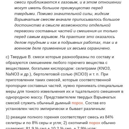
смеси приближаются к газовым, и в этом отношении
могут иметь большое преимущество перед
твердыми. Помимо значительной силы, жидким
Взрывчатым смесям вначале приписывалось большое
достоинство в смысле возможности отдельной
перевозки составных частей и смешения их только
перед самым взрывом. На практике это оказалось
делом трудным и как в подрывных работах, так и в
военном деле применение их весьма ограничено.
с) Твердые В. смеси которые разнообразны по составу и
образуются смешением любого горючего вещества с
веществами, богатыми кислородом: селитрами (KNO
3
,
NаNO
3
и др.), бертолетовой солью (КСlO
3
) и т. п. При
приготовлении таких смесей, которые соответственной
пропорции составных частей, нужно принимать специальные
меры для тонкого измельчения их и тщательного смешения в
однородною массу. Представителем твердых Взрывчатых
смесей служить обычный дымный
порох
. Состав его
установлен чисто эмпирически и бывает различным:
1) реакции полного горения соответствует смесь из 84%
селитры и по 8% серы и угля; 2) охотничий
порох
обычно
содержит: 81,9 % сел.+ 10,2 % сер. + 7,9% угля;