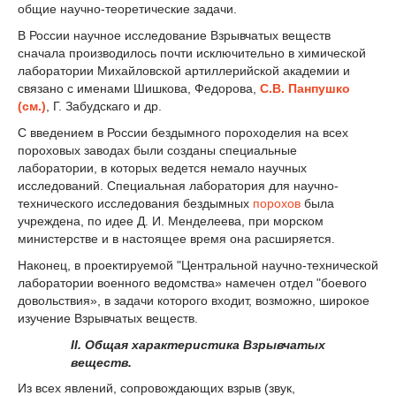
общие научно-теоретические задачи.
В России научное исследование Взрывчатых веществ
сначала производилось почти исключительно в химической
лаборатории Михайловской артиллерийской академии и
связано с именами Шишкова, Федорова,
С.В. Панпушко
(см.)
, Г. Забудскаго и др.
С введением в России бездымного пороходелия на всех
пороховых заводах были созданы специальные
лаборатории, в которых ведется немало научных
исследований. Специальная лаборатория для научно-
технического исследования бездымных
порохов
была
учреждена, по идее Д. И. Менделеева, при морском
министерстве и в настоящее время она расширяется.
Наконец, в проектируемой "Центральной научно-технической
лаборатории военного ведомства» намечен отдел "боевого
довольствия», в задачи которого входит, возможно, широкое
изучение Взрывчатых веществ.
II. Общая характеристика Взрывчатых
веществ.
Из всех явлений, сопровождающих взрыв (звук,