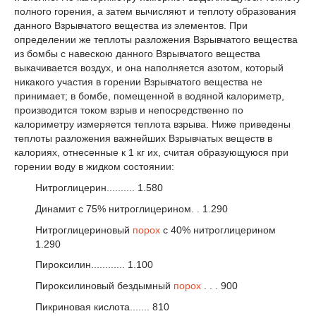
полного горения, а затем вычисляют и теплоту образования
данного Взрывчатого вещества из элементов. При
определении же теплоты разложения Взрывчатого вещества
из бомбы с навескою данного Взрывчатого вещества
выкачивается воздух, и она наполняется азотом, который
никакого участия в горении Взрывчатого вещества не
принимает; в бомбе, помещенной в водяной калориметр,
производится током взрыв и непосредственно по
калориметру измеряется теплота взрыва. Ниже приведены
теплоты разложения важнейших Взрывчатых веществ в
калориях, отнесенные к 1 кг их, считая образующуюся при
горении воду в жидком состоянии:
Нитроглицерин.......... 1.580
Динамит с 75% нитроглицерином. . 1.290
Нитроглицериновый
порох
с 40% нитроглицерином
1.290
Пироксилин............ 1.100
Пироксилиновый бездымный
порох
. . . 900
Пикриновая кислота....... 810