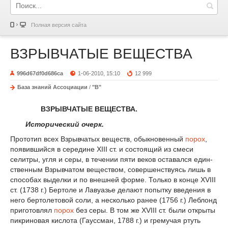
Полная версия сайта
ВЗРЫВЧАТЫЕ ВЕЩЕСТВА
996d67df0d686ca
1-06-2010, 15:10
12 999
База знаний Ассоциации
/
"В"
ВЗРЫВЧАТЫЕ ВЕЩЕСТВА.
Истори­ческий очерк.
Прототип всех Взрывчатых веществ, обыкновенный
порох
,
появившийся в середине XIII ст. и состоящий из смеси
селитры, угля и серы, в течении пяти веков оставался един­
ственным Взрывчатом веществом, совершенствуясь лишь в
способах выделки и по внешней форме. Только в конце XVIII
ст. (1738 г.) Бертоле и Лавуазье делают попытку введения в
него бертолетовой соли, а несколько ранее (1756 г.) Леблонд
приготовлял
порох
без серы. В том же XVIII ст. были открыты
пикриновая кислота (Гауссман, 1788 г.) и гремучая ртуть