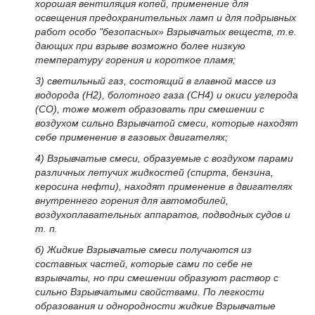
хорошая вентиляция копей, применение для
освещения предохранительных ламп и для подрывных
работ особо "безопасных» Взрывчатых веществ, т.е.
дающих при взрыве возможно более низкую
температуру горения и короткое пламя;
3) светильный газ, состоящий в главной массе из
водорода (Н
2
), болотного газа (СН
4
) и окиси углерода
(CO), тоже может образовать при смешении с
воздухом сильно Взрывчатой смеси, которые находят
себе применение в газовых двигателях;
4) Взрывчатые смеси, образуемые с воздухом парами
различных летучих жидкостей (спирта, бензина,
керосина нефти), находят применение в двигателях
внутреннего горения для автомобилей,
воздухоплавательных аппаратов, подводных судов и
т. п.
б) Жидкие Взрывчатые смеси получаются из
составных частей, которые сами по себе не
взрывчаты, но при смешении образуют раствор с
сильно Взрывчатыми свойствами. По легкости
образования и однородности жидкие Взрывчатые