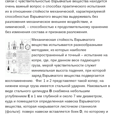
связи с чувствительностью Взрывчатые вещества находится
очень важный вопрос о способах практического испытания
их в отношении стойкости механической, характеризуемой
способностью Взрывчатого вещества выдерживать без
разложения механическое внешнее воздействие, и
химической, – способностью к продолжительному хранению
без изменения состава и признаков разложения.
Механическая стойкость Взрывчатого
вещества испытывается разнообразными
методами, из которых наиболее
распространенный и точный – испытание на
копре, где, при данном весе падающего
груза, мерой чувствительности служит
минимальная высота падения, при которой
заряд Взрывчатого вещества подвергается
воспламенению. Фиг. 1 и 2 представляют такой копер; на
нижнем конце груза имеется стальной ударник. Наковальня в
виде стального цилиндра
В
снабжена небольшим
углублением
Е
в 1 мм глубиной и около 7 мм диаметром,
куда и помещается определенная навеска Взрывчатого
вещества, которая накрывается листочком станниоля
(фольги): поверх навески вставляется боек
D
, по которому и