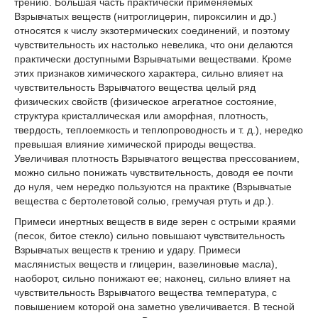
трению. Большая часть практически применяемых
Взрывчатых веществ (нитроглицерин, пироксилин и др.)
относятся к числу экзотермических соединений, и поэтому
чувствительность их настолько невелика, что они делаются
практически доступными Взрывчатыми веществами. Кроме
этих признаков химического характера, сильно влияет на
чувствительность Взрывчатого вещества целый ряд
физических свойств (физическое агрегатное состояние,
структура кристаллическая или аморфная, плотность,
твердость, теплоемкость и теплопроводность и т. д.), нередко
превышая влияние химической природы вещества.
Увеличивая плотность Взрывчатого вещества прессованием,
можно сильно понижать чувствительность, доводя ее почти
до нуля, чем нередко пользуются на практике (Взрывчатые
вещества с бертолетовой солью, гремучая ртуть и др.).
Примеси инертных веществ в виде зерен с острыми краями
(песок, битое стекло) сильно повышают чувствительность
Взрывчатых веществ к трению и удару. Примеси
маслянистых веществ и глицерин, вазелиновые масла),
наоборот, сильно понижают ее; наконец, сильно влияет на
чувствительность Взрывчатого вещества температура, с
повышением которой она заметно увеличивается. В тесной