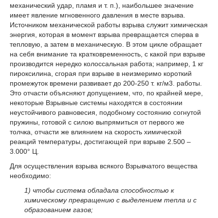
механический удар, пламя и т. п.), наибольшее значение
имеет явление мгновенного давления в месте взрыва.
Источником механической работы взрыва служит химическая
энергия, которая в момент взрыва превращается сперва в
тепловую, а затем в механическую. В этом цикле обращает
на себя внимание та кратковременность, с какой при взрыве
производится нередко колоссальная работа; например, 1 кг
пироксилина, сгорая при взрыве в неизмеримо короткий
промежуток времени развивает до 200-250 т. кг/м
3
. работы.
Это отчасти объясняют допущением, что, по крайней мере,
некоторые Взрывные системы находятся в состоянии
неустойчивого равновесия, подобному состоянию согнутой
пружины, готовой с силою выпрямиться от первого же
толчка, отчасти же влиянием на скорость химической
реакций температуры, достигающей при взрыве 2.500 –
3.000° Ц.
Для осуществления взрыва всякого Взрывчатого вещества
необходимо:
1) чтобы система обладала способностью к
химическому превращению с выделением тепла и с
образованием газов;