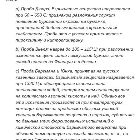
а) Проба Дюпрэ: Взрывчатые вещества нагревается
при 60 – 650 С; признаком разложения служит
появление буроватой окраски на бумажке,
пропитанной йодистым калием с крахмальным
клейстером. Проба эта с успехом применяется к
пироксилину и нитроглицерину.
b) Проба Вьеля: нагрев до 105 – 115°Ц; при разложении
изменяется цвет синей лакмусовой бумаги; этот
способ принят во Франции н в России.
с) Проба Бергмана и Юнка, принятая на русских
казенных заводах: Взрывчатые вещества нагревается
при 1320 Ц и образующиеся окислы азота
поглощаются водой, которая затем анализируется
на количество азотной кислоты в ней. Однако все
эти испытания производятся при температурах,
лежащих далеко за пределами обычных условий
хранения Взрывчатого вещества и порохов; судить же
по данным этих форсированных испытаний о
химической стойкости Взрывчатого вещества при
обычной температуре не всегда возможно, т. к., по
опытам Гуттмана. она резко понижается с