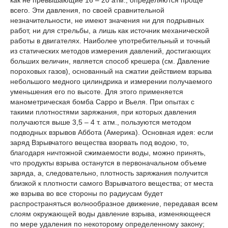
всего. Эти давления, по своей сравнительной
незначительности, не имеют значения ни для подрывных
работ, ни для стрельбы, а лишь как источник механической
работы в двигателях. Наиболее употребительный и точный
из статических методов измерения давлений, достигающих
больших величин, является способ крешера (см. Давление
пороховых газов), основанный на сжатии действием взрыва
небольшого медного цилиндрика и измерении получаемого
уменьшения его по высоте. Для этого применяется
манометрическая бомба Сарро и Вьеля. При опытах с
такими плотностями заряжания, при которых давления
получаются выше 3,5 – 4 т. атм., пользуются методом
подводных взрывов Аббота (Америка). Основная идея: если
заряд Взрывчатого вещества взорвать под водою, то,
благодаря ничтожной сжимаемости воды, можно принять,
что продукты взрыва останутся в первоначальном объеме
заряда, а, следовательно, плотность заряжания получится
близкой к плотности самого Взрывчатого вещества; от места
же взрыва во все стороны по радиусам будет
распространяться волнообразное движение, передавая всем
слоям окружающей воды давление взрыва, изменяющееся
по мере удаления по некоторому определенному закону;