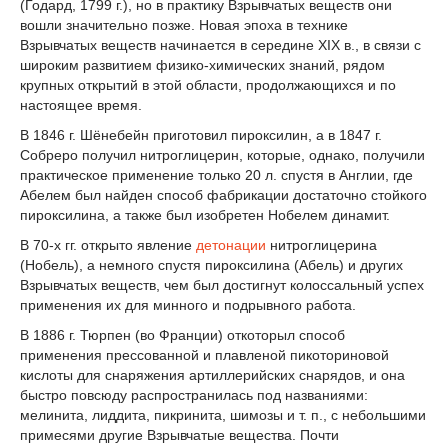
(Годард, 1799 г.), но в практику Взрывчатых веществ они
вошли значительно позже. Новая эпоха в тех­нике
Взрывчатых веществ начинается в середине XIX в., в связи с
широким развитием физико-химических знаний, рядом
крупных открытий в этой области, продолжающихся и по
настоящее время.
В 1846 г. Шёнебейн приготовил пироксилин, а в 1847 г.
Собреро получил нитроглицерин, которые, од­нако, получили
практическое применение только 20 л. спустя в Англии, где
Абелем был найден способ фабрикации достаточно стойкого
пирокси­лина, а также был изобретен Нобелем дина­мит.
В 70-х гг. открыто явление
детонации
нитроглицерина
(Нобель), а немного спустя пироксилина (Абель) и других
Взрывчатых веществ, чем был до­стигнут колоссальный успех
применения их для минного и подрывного работа.
В 1886 г. Тюрпен (во Франции) откоторыл способ
применения прессованной и плавленой пикоториновой
кислоты для снаряжения артиллерийских снарядов, и она
быстро повсюду распространилась под названиями:
мелинита, лиддита, пикринита, шимозы и т. п., с небольшими
примесями другие Взрывчатые вещества. Почти