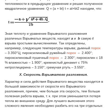
теплоемкости в предыдущее уравнение и решая полученное
квадратичное уравнение: Q = (а + bt) t = аt+bt
2
находим, что:
Зная теплоту и уравнение Взрывчатого разложения
различных Взрывчатых веществ, находят
а
и
b
самую
t
взрыва простыми вычислениями. Так определены,
например, следующие температуры взрыва; дымный
порох
– 3.350°Ц; пироксилиновый ружейный
порох
– 2.400°;
пироксилиновый пушечный
порох
– 2.300°; пироксилин с 18
% влажностью – 1.900°; кремнистый динамит с 75%
нитроглицерина – 3.150°; гремучая ртуть – 3.550°.
X. Скорость Взрывчатого разложения.
Характер и сила действия Взрывчатого вещества находится в
большой зависимости от скорости его Взрывчатого
разложения, причем, чем больше эта скорость, тем больше
полезная работа взрыва, т. к. при этом уменьшается потеря
тепла во внешнюю среду. Для лучшего выяснения этого
сложного явления необходимо разбить его на три отдельных