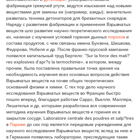
фабрикация гремучей ртути, ведутся изыскания над новыми
веществами для замены ее (например, азиды); значительно
развилась техника детонаторов для бризантных снарядов.
Наряду с развитием фабрикации и применения Взрывчатых
веществ шло развитие научно-теоретического исследования
их, начиная с изучения условий горения дынных
порохов
и
состава продуктов, с чем связаны имена Бунзена, Шишкова,
Федорова, Нобеля и др. После франко-прусской кампании
появился капитальный труд Бертело: "Sur lа force des mаti?
res explosives d'аpr?s lа termochimie», в котором, между
прочим, была поставлена правильная точка зрения на
необходимость изучения всех основных вопросов действия
Взрывчатых веществ на почве общих теоретических
оснований физики и химии. С тех пор дело научного
исследования Взрывчатых веществ во Франции быстро
пошло вперед, благодаря работам Сарро, Вьелля, Малляра,
Лешателье и др, которыми разработана вся современная
методика изучения Взрывчатых веществ и горения их в
закрытом сосуде; Lаborаtoire centrаle des poudres et sаlp?tres
в
Париже
до сих пор является передовым учреждением для
научного исследования Взрывчатых веществ; вслед за нею и
в Германии появились лаборатории, преследующие также