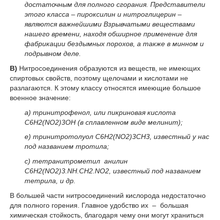
достаточным для полного сгорания. Представители
этого класса – пироксилин и нитроглицерин –
являются важнейшими Взрывчатыми веществами
нашего времени, находя обширное применение для
фабрикации бездымных порохов, а также в минном и
подрывном деле.
В)
Нитросоединения образуются из веществ, не имеющих
спиртовых свойств, поэтому щелочами и кислотами не
разлагаются. К этому классу относятся имеющие большое
военное значение:
а) тринитрофенол, или пикриновая кислота
C
6
H
2
(NO
2
)
3
OH (в сплавленном виде мелинит);
е) тринитротолуол C
6
H
2
(NO
2
)
3
CH
3
, известный у нас
под названием тротила;
с) тетранитрометил анилин
C
6
H
2
(NO
2
)
3
.NH.CH
2
.NO
2
, известный под названием
тетрила, и др.
В большей части нитросоединений кислорода недостаточно
для полного горения. Главное удобство их – большая
химическая стойкость, благодаря чему они могут храниться