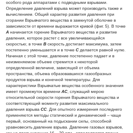
особого рода аппаратами с подводными взрывами.
Определение давлений взрыва может производить также и
вычислением. Общий характер развития давления при
сгорании Взрывчатого вещества в замкнутой оболочке в
зависимости от времени выражается кривой (фиг. 5). В точке
А
начинается горение Взрывчатого вещества и развитие
давления, которое растет с все увеличивающейся
скоростью; в точке
В
скорость достигает максимума, затем
постепенно уменьшается и в точке
С
делается равной нулю.
Начиная с этой точки, давление постепенно падает и в
неизменяемом объеме стремится к некоторой
определенной величине, зависящей от объема
пространства, объема образовавшихся газообразных
продуктов взрыва и конечной температуры. Для
характеристики Взрывчатые вещества особенного значения
имеет промежуток времени
АC
, служащий мерою
относительной скорости горения Взрывчатого вещества и
соответствующий моменту развития максимального
давления взрыва
СС
. Для опытного измерения последнего
применяются методы статический и динамический – чаще
первый, основанный на подыскании силы, способной
уравновесить давление взрыва. Давление газовых взрывов,
как не превышающие 16 – 20 атм., определяются проще