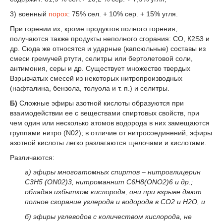
3) военный
порох
: 75% сел. + 10% сер. + 15% угля.
При горении их, кроме продуктов полного горения,
получаются также продукты неполного сгорания: CO, К
2
S
3
и
др. Сюда же относятся и ударные (капсюльные) составы из
смеси гремучей ртути, селитры или бертолетовой соли,
антимония, серы и др. Существует множество твердых
Взрывчатых смесей из некоторых нитропроизводных
(нафталина, бензола, толуола и т. п.) и селитры.
Б)
Сложные эфиры азотной кислоты образуются при
взаимодействии ее с веществами спиртовых свойств, при
чем один или несколько атомов водорода в них замещаются
группами нитро (N02); в отличие от нитросоединений, эфиры
азотной кислоты легко разлагаются щелочами и кислотами.
Различаются:
а) эфиры многоатомных спиртов – нитроглицерин
С
3
Н
5
(ON0
2
)
3
, нитроманнит C
6
H
8
(ONO
2
)
6
и др.;
обладая избытком кислорода, они при взрыве дают
полное сгорание углерода и водорода в СO
2
и Н
2
O, и
б) эфиры углеводов с количеством кислорода, не