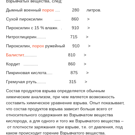
Взрывчатых вещества, след:
Дымный военный
порох
.... 280 литров.
Сухой пироксилин ..... 860 >
Пироксилин с 15 % влажн. . 910 >
Нитроглицерин........ 715 >
Пироксилин,
порох
ружейный 910 >
Балистит
........... 810 >
Кордит ............ 860 >
Пикриновая кислота..... 875 >
Гремучая ртуть........ 315 >
Состав продуктов взрыва определяется обычным
химическим анализом, при чем является возможность
составить химическое уравнение взрыва. Опыт показывает,
что состав продуктов взрыва зависит больше всего от
относительного содержания во Взрывчатом вещества
кислорода, а для одного и того же Взрывчатого вещества –
от плотности заряжания при взрыве, т.е. от давления, под
каком происходит горение Взрывчатого вещества.