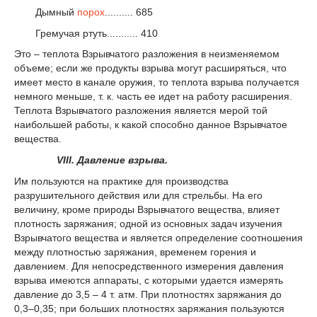
Дымный
порох
.......... 685
Гремучая ртуть........... 410
Это – теплота Взрывчатого разложения в неизменяемом
объеме; если же продукты взрыва могут расширяться, что
имеет место в канале оружия, то теплота взрыва получается
немного меньше, т. к. часть ее идет на работу расширения.
Теплота Взрывчатого разложения является мерой той
наибольшей работы, к какой способно данное Взрывчатое
вещества.
VIII. Давление взрыва.
Им пользуются на практике для производства
разрушительного действия или для стрельбы. На его
величину, кроме природы Взрывчатого вещества, влияет
плотность заряжания; одной из основных задач изучения
Взрывчатого вещества и является определение соотношения
между плотностью заряжания, време­нем горения и
давлением. Для непосредственного измерения давления
взрыва имеются аппараты, с которыми удается измерять
давление до 3,5 – 4 т. атм. При плотностях заряжания до
0,3–0,35; при больших плотностях заряжания пользуются