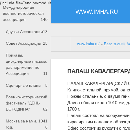
{include file="engine/modules/saperu/head.php"}
Международная
WWW.IMHA.RU
военно-историческая
ассоциация
140
Друзья Ассоциации
13
Совет Ассоциации
25
www.imha.ru/
»
База знаний А
Приказы,
циркулярные письма,
распоряжения по
ПАЛАШ КАВАЛЕРГАРДС
Ассоциации
11
ПАЛАШ КАВАЛЕРГАРДСКИЙ ОБ
Сценарные планы
5
Клинок стальной, прямой, одно
Ножны стальные, с двумя гайк
Военно-исторический
Длина общая около 1010 мм, д
фестиваль "ДЕНЬ
1700 г,
БОРОДИНА"
62
Палаш состоял на вооружении
Москва за нами. 1941
кирасирским палашом образца 
год.
8
Эфес состоит из рукояти с гол