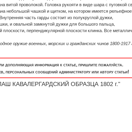
а витой проволокой. Головка рукояти в виде шара с пуговкой св
на небольшой чашкой и щитком, на котором имеется рельефное
Внутрен­няя часть гарды состоит из полукруглой дужки,
шки, и овальной замкнутой дужки для большого паль­ца,
й плоскости, перпендикулярной плоскости клинка. Все металли
одное оружие военных, морских и гражданских чинов 1800-1917 
или дополняющая информация к статье, пришлите пожалуйста.
, персональных сообщений администратору или автору статьи!
АЛАШ КАВАЛЕРГАРДСКИЙ ОБРАЗЦА 1802 г."