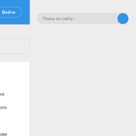
Войти
ки.
оло
ными