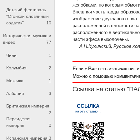
желобками, по которым обмотан
Детский фестиваль
Внешняя часть гарды образова
"Стойкий оловянный
изображение двуглавого орла. 
содатик"
10
расположенной в плоскости ча
расположенного в вертикально
Историческая музыка и
части эфеса вызолочены.
видео
77
А.Н.Кулинский, Русское хол
Чили
1
Колумбия
2
Если у Вас есть изображение 
Можно с помощью комментариев
Мексика
1
Ссылка на статью "П
Албания
3
Британская империя
2
Персидская
империя
0
Испанская империя
3