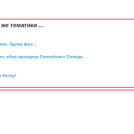
же тематики ...
икс, Эдлер фон ...
ич, обер-прокурор Святейшего Синода
а битву!