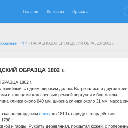
Главная
Контакты
Правила
ссоциации
»
"П"
» ПАЛАШ КАВАЛЕРГАРДСКИЙ ОБРАЗЦА 1802 г.
КИЙ ОБРАЗЦА 1802 г.
РАЗЦА 1802 г.
лезвийный, с одним широким до­лом. Встречались и другие клин
ами с кольцами для пасовых ремней портупеи и башмаком.
лина клинка около 840 мм, ширина клинка около 31 мм, масса ок
 в кавалергардском
полку
до 1810 г. наряду с гвардейским
1798 г.
овкой и гарды. Рукоять деревянная, покрытая кожей, с попереч