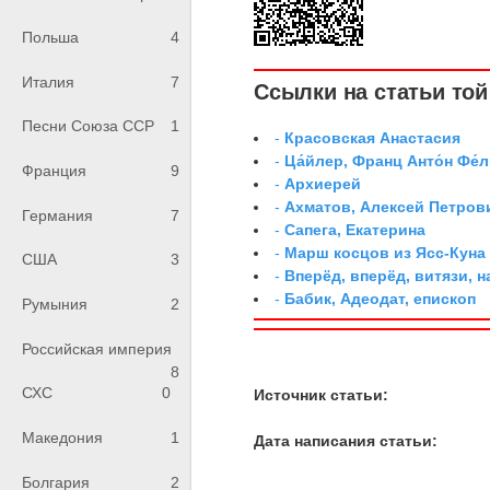
Польша
4
Италия
7
Ссылки на статьи той 
Песни Союза ССР
1
-
Красовская Анастасия
-
Ца́йлер, Франц Анто́н Фе́л
Франция
9
-
Архиерей
-
Ахматов, Алексей Петров
Германия
7
-
Сапега, Екатерина
-
Марш косцов из Ясс-Куна
США
3
-
Вперёд, вперёд, витязи, н
-
Бабик, Адеодат, епископ
Румыния
2
Российская империя
8
СХС
0
Источник статьи:
Македония
1
Дата написания статьи:
Болгария
2