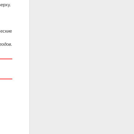
ерху.
ческие
годов.