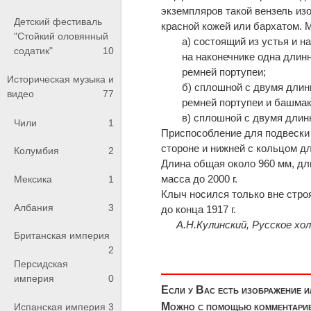
экземпляров такой вензель из
Детский фестиваль
красной кожей или бархатом. 
"Стойкий оловянный
а) состоящий из устья и н
содатик"
10
на нако­нечнике одна длин
ремней портупеи;
Историческая музыка и
б) сплошной с двумя длин
видео
77
ремней портупеи и башмак
в) сплошной с двумя длин
Чили
1
Приспособление для подвески с
стороне и нижней с кольцом д
Колумбия
2
Длина общая около 960 мм, дл
масса до 2000 г.
Мексика
1
Клыч носился только вне стр
Албания
3
до конца 1917 г.
А.Н.Кулинский, Русское хол
Британская империя
2
Персидская
империя
0
Если у Вас есть изображение 
Можно с помощью комментариев
Испанская империя
3