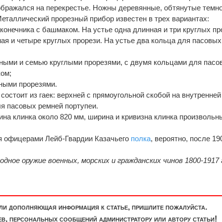
ображался на перекрестье. Ножны деревянные, обтянутые темно
Металлический прорезный прибор известен в трех вариантах:
аконечника с башмаком. На устье одна длинная и три круглых пр
ная и четыре круглых прорези. На устье два кольца для пасовых
ны­ми и семью круглыми прорезями, с двумя кольцами для пасо
ом;
ными про­резями.
остоит из гаек: верхней с прямоугольной скобой на внутренней
ля пасовых ремней портупеи.
ина клинка около 820 мм, ширина и кривизна клинка произвольн
оя офицерами Лейб-Гвардии Казачьего
полка
, вероятно, после 190
одное оружие военных, морских и гражданских чинов 1800-1917 
или дополняющая информация к статье, пришлите пожалуйста.
, персональных сообщений администратору или автору статьи!