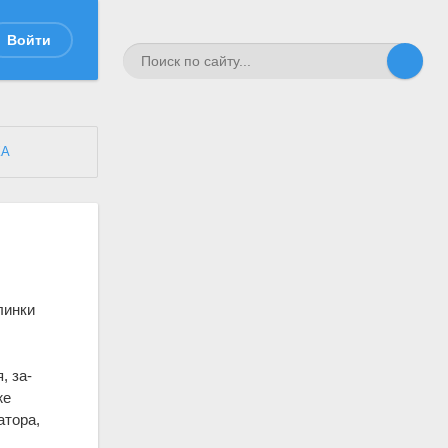
Войти
КА
линки
, за­
же
атора,