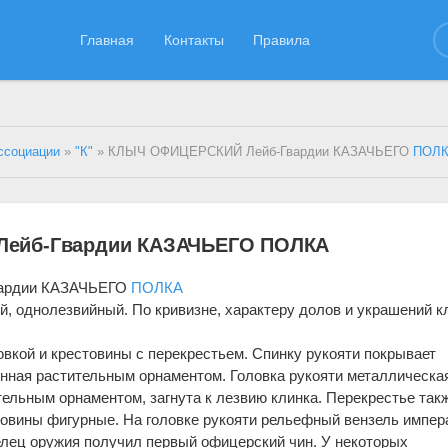
Главная
Контакты
Правила
ссоциации
»
"К"
» КЛЫЧ ОФИЦЕРСКИЙ Лейб-Гвардии КАЗАЧЬЕГО
ПОЛ
ейб-Гвардии КАЗАЧЬЕГО ПОЛКА
ардии КАЗАЧЬЕГО
ПОЛКА
й, однолезвийный. По кривизне, характеру долов и украшений к
овкой и крестовины с перекрестьем. Спинку рукояти покрывает
нная растительным орнаментом. Головка рукояти металлическая
ельным орнаментом, загнута к лез­вию клинка. Перекрестье так
овины фигурные. На головке рукояти рельефный вензель им­пер
елец оружия получил пер­вый офицерский чин. У некоторых