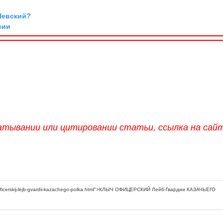
Невский?
сии
атывании или цитировании статьи, ссылка на сай