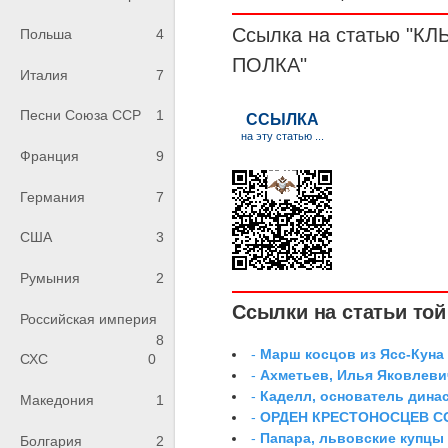
Ссылка на статью "
Польша
4
ПОЛКА
"
Италия
7
Песни Союза ССР
1
Франция
9
Германия
7
США
3
Румыния
2
Ссылки на статьи той 
Российская империя
8
-
Марш косцов из Ясс-Куна
СХС
0
-
Ахметьев, Илья Яковлеви
-
Каделл, основатель дина
Македония
1
-
ОРДЕН КРЕСТОНОСЦЕВ С
-
Папара, львовские купцы
Болгария
2