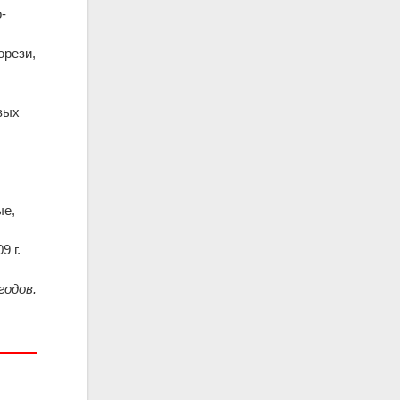
-
орези,
вых
ые,
9 г.
годов.