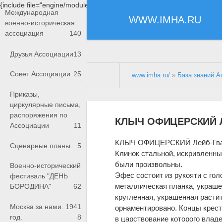
{include file="engine/modules/saperu/head.php"}
Международная
WWW.IMHA.RU
военно-историческая
ассоциация
140
Друзья Ассоциации
13
Совет Ассоциации
25
www.imha.ru/
»
База знаний А
Приказы,
циркулярные письма,
распоряжения по
КЛЫЧ ОФИЦЕРСКИЙ Л
Ассоциации
11
КЛЫЧ ОФИЦЕРСКИЙ Лейб-Гв
Сценарные планы
5
Клинок стальной, искривленны
были произвольны.
Военно-исторический
Эфес состоит из рукояти с гол
фестиваль "ДЕНЬ
металлическая планка, украше
БОРОДИНА"
62
кругленная, украшенная растит
Москва за нами. 1941
орнаментировано. Концы крест
год.
8
в царствование которого влад