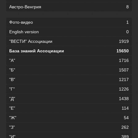
Австро-Венгрия
8
Фото-видео
1
English version
0
"ВЕСТИ" Ассоциации
1919
База знаний Ассоциации
15650
"А"
1716
"Б"
1507
"В"
1217
"Г"
1226
"Д"
1438
"Е"
114
"Ж"
54
"З"
262
"И"
389