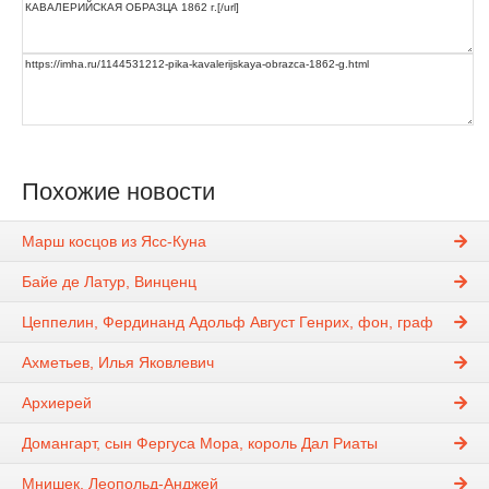
Похожие новости
Марш косцов из Ясс-Куна
Байе де Латур, Винценц
Цеппелин, Фердинанд Адольф Август Генрих, фон, граф
Ахметьев, Илья Яковлевич
Архиерей
Домангарт, сын Фергуса Мора, король Дал Риаты
Мнишек, Леопольд-Анджей