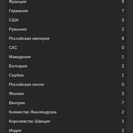
Франция
9
Германия
7
США
3
Румыния
2
Российская империя
8
СХС
0
Македония
1
Болгария
2
Сербия
1
Российская песня
0
Япония
3
Венгрия
7
Княжество Финляндское
2
Королевство Швеция
1
Индия
2