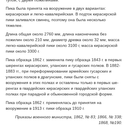
Пика была принята на вооружение в двух вариантах:
кирасирская и легко-кавалерийская. В подток кирасирской
пики заливался свинец, поэтому она была несколько
тяжелее.
Длина общая около 2760 мм, длина наконечника без
пожилин около 210 мм, диаметр древка около 32 мм, масса
легко-кавалерий­ской пики около 3100 г, масса кирасирской
пики около 3300 г.
Пика образца 1862 г. заменила пику образца 1843 г. в первых
шеренгах кирасирских, уланских и гусарских полков. В 1882-
1883 гг., при перефор­мировании армейских гусарских и
уланских полков в драгунские, пики были сняты с
вооружения в этих пол­ках и оставлены только в первых ше­
ренгах в гвардейских кирасирских и гвардейских уланских
полках при па­радной и обыкновенной городской форме.
Пика образца 1862 г. применялась до принятия на
вооружение в 1913 г. пики образца 1910 г.
Приказы военного министра, 1862, № 83; 1866, № 338;
1868, №190.