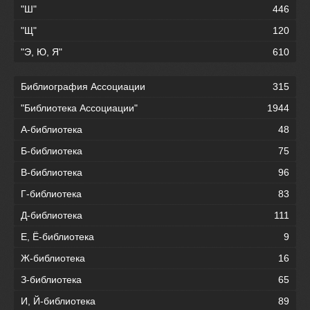
"Ш"
446
"Щ"
120
"Э, Ю, Я"
610
Библиография Ассоциации
315
"Библиотека Ассоциации"
1944
А-библиотека
48
Б-библиотека
75
В-библиотека
96
Г-библиотека
83
Д-библиотека
111
Е, Ё-библиотека
9
Ж-библиотека
16
З-библиотека
65
И, Й-библиотека
89