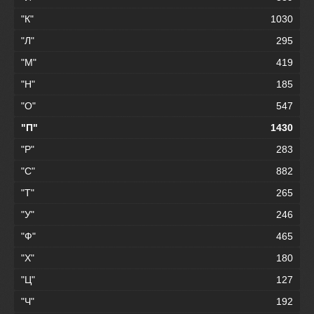
"К"
1030
"Л"
295
"М"
419
"Н"
185
"О"
547
"П"
1430
"Р"
283
"С"
882
"Т"
265
"У"
246
"Ф"
465
"Х"
180
"Ц"
127
"Ч"
192