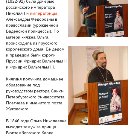
(1822-92) была дочерью
российского императора
Николая I и
императрицы
Александры Федоровны в
православии (урожденной
Баденской принцессы). По
матери княжна Ольга
происходила из прусского
королевского дома. Ее дедом
и прадедом были короли
Пруссии Фридрих Вильгельм II
и Фридрих Вильгельм III.
Княгиня получила домашнее
образование под
руководством ректора Санкт-
Петербургского Университета
Плетнева и именитого поэта
Жуковского.
В 1846 году Ольга Николаевна
выходит замуж за принца
Вюртембергского Карла,