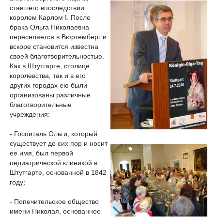
ставшего впоследствии
королем Карлом I. После
брака Ольга Николаевна
переселяется в Вюртемберг и
вскоре становится известна
своей благотворительностью.
Как в Штутгарте, столице
королевства, так и в его
других городах ею были
организованы различные
благотворительные
учреждения:
- Госпиталь Ольги, который
существует до сих пор и носит
ее имя, был первой
педиатрической клиникой в
Штутгарте, основанной в 1842
году;
- Попечительское общество
имени Николая, основанное