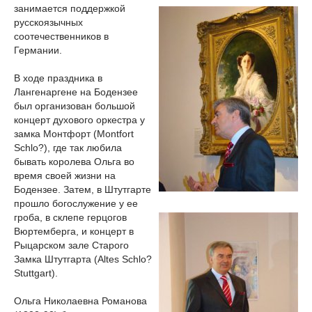
занимается поддержкой
русскоязычных
соотечественников в
Германии.
В ходе праздника в
Лангенаргене на Бодензее
был организован большой
концерт духового оркестра у
замка Монтфорт (Montfort
Schlo?), где так любила
бывать королева Ольга во
время своей жизни на
Бодензее. Затем, в Штутгарте
прошло богослужение у ее
гроба, в склепе герцогов
Вюртемберга, и концерт в
Рыцарском зале Старого
Замка Штутгарта (Altes Schlo?
Stuttgart).
Ольга Николаевна Романова