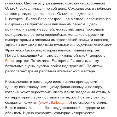
гимназию. Многие из учреждений, основанных королевой
Ольгой, сохранились и по сей день. Сохранилась и любимая
летняя резиденция королевы Ольги в предместьях
Штутгарта - Вилла-Берг, построенная в стиле неоренессанса
и окруженная прекрасным пейзажным парком. Здесь
принимали важных европейских гостей, здесь проходили
официальные встречи европейских монархов с русскими
императорами и членами императорской семьи, и наконец,
здесь 13 лет жил известный итальянский художник-пейзажист
Франческо Казанова, который написал конный портрет
Петра I, находящийся ныне в Лихтенштейнской галерее в
Вене
, портрет Потемкина, Екатерина "заказывала ему
батальные сцены русских побед над турками", Эрмитаж
располагает тремя работами итальянского мастера.
К сожалению, в настоящее время вилла принадлежит
одному известному немецкому финансовому инвестору,
который хочет перестроить виллу в 5-ти звездочный отель, а
на территории парка поставить коттеджи. Поэтому сейчас
создается Комитет (
www.villa-berg.info
) по спасению Виллы-
Берг и здесь, конечно, без государственной поддержки не
обойтись. Нужно сохранить культурно-историческое