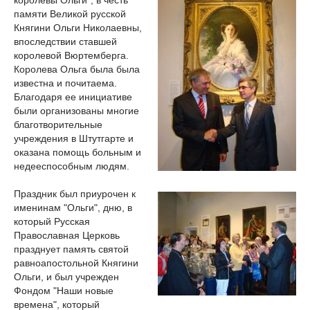
памяти Великой русской
Княгини Ольги Николаевны,
впоследствии ставшей
королевой Вюртемберга.
Королева Ольга была была
известна и почитаема.
Благодаря ее инициативе
были организованы многие
благотворительные
учреждения в Штутгарте и
оказана помощь больным и
недееспособным людям.
Праздник был приурочен к
именинам "Ольги", дню, в
который Русская
Православная Церковь
празднует память святой
равноапостольной Княгини
Ольги, и был учрежден
Фондом "Наши новые
времена", который