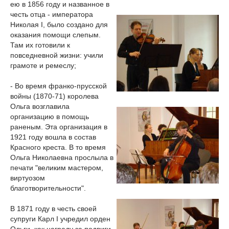
ею в 1856 году и названное в
честь отца - императора
Николая I, было создано для
оказания помощи слепым.
Там их готовили к
повседневной жизни: учили
грамоте и ремеслу;
- Во время франко-прусской
войны (1870-71) королева
Ольга возглавила
организацию в помощь
раненым. Эта организация в
1921 году вошла в состав
Красного креста. В то время
Ольга Николаевна прослыла в
печати "великим мастером,
виртуозом
благотворительности".
В 1871 году в честь своей
супруги Карл I учредил орден
Ольги, как награду за подвиги