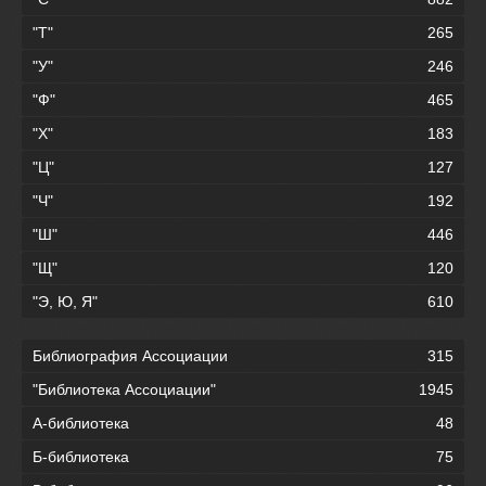
"Т"
265
"У"
246
"Ф"
465
"Х"
183
"Ц"
127
"Ч"
192
"Ш"
446
"Щ"
120
"Э, Ю, Я"
610
Библиография Ассоциации
315
"Библиотека Ассоциации"
1945
А-библиотека
48
Б-библиотека
75