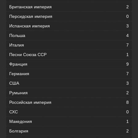
Британская империя
2
Персидская империя
0
Испанская империя
3
Польша
4
Италия
7
Песни Союза ССР
1
Франция
9
Германия
7
США
3
Румыния
2
Российская империя
8
СХС
0
Македония
1
Болгария
2