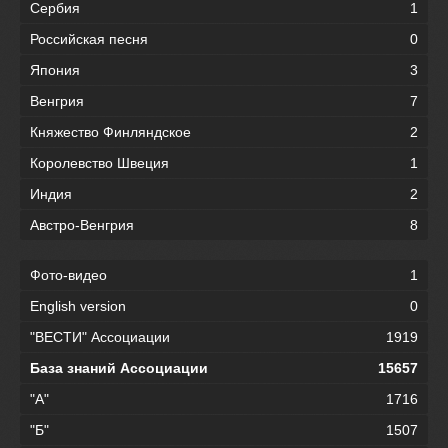
Сербия
1
Российская песня
0
Япония
3
Венгрия
7
Княжество Финляндское
2
Королевство Швеция
1
Индия
2
Австро-Венгрия
8
Фото-видео
1
English version
0
"ВЕСТИ" Ассоциации
1919
База знаний Ассоциации
15657
"А"
1716
"Б"
1507