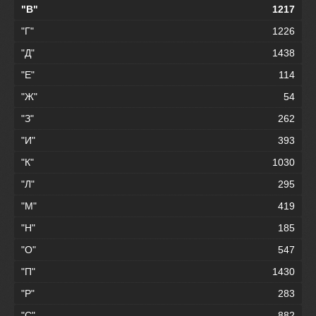
"В"
1217
"Г"
1226
"Д"
1438
"Е"
114
"Ж"
54
"З"
262
"И"
393
"К"
1030
"Л"
295
"М"
419
"Н"
185
"О"
547
"П"
1430
"Р"
283
"С"
882