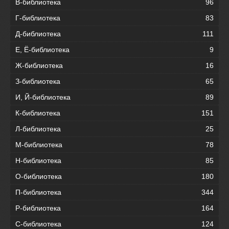
В-библиотека
96
Г-библиотека
83
Д-библиотека
111
Е, Ё-библиотека
9
Ж-библиотека
16
З-библиотека
65
И, Й-библиотека
89
К-библиотека
151
Л-библиотека
25
М-библиотека
78
Н-библиотека
85
О-библиотека
180
П-библиотека
344
Р-библиотека
164
С-библиотека
124