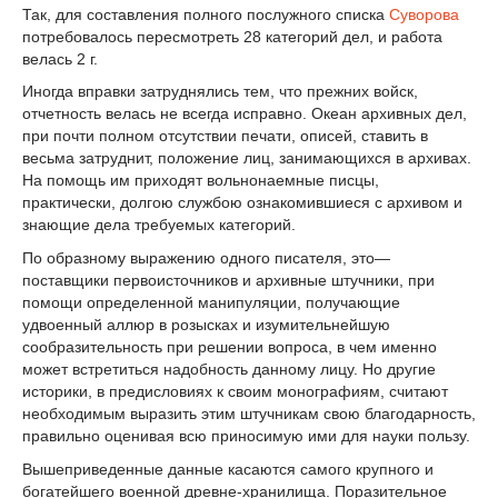
Так, для составления полного послужного списка
Суворова
потребовалось пересмотреть 28 категорий дел, и работа
велась 2 г.
Иногда вправки затруднялись тем, что прежних войск,
отчетность велась не всегда исправно. Океан архивных дел,
при почти полном отсутствии печати, описей, ставить в
весьма затруднит, положение лиц, занимающихся в архивах.
На помощь им приходят вольнонаемные писцы,
практически, долгою службою ознакомившиеся с архивом и
знающие дела требуемых категорий.
По образному выражению одного писателя, это—
поставщики первоисточников и архивные штучники, при
помощи определенной манипуляции, получающие
удвоенный аллюр в розысках и изумительнейшую
сообразительность при решении вопроса, в чем именно
может встретиться надобность данному лицу. Но другие
историки, в предисловиях к своим монографиям, считают
необходимым выразить этим штучникам свою благодарность,
правильно оценивая всю приносимую ими для науки пользу.
Вышеприведенные данные касаются самого крупного и
богатейшего военной древне-хранилища. Поразительное