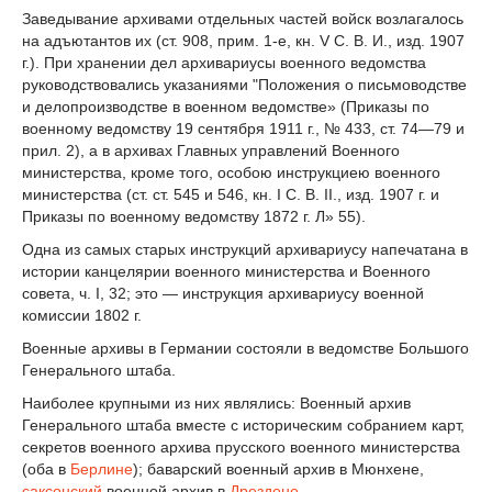
Заведывание архивами отдельных частей войск возлагалось
на адъютантов их (ст. 908, прим. 1-е, кн. V С. В. И., изд. 1907
г.). При хранении дел архивариусы военного ведомства
руководствовались указаниями "Положения о письмоводстве
и делопроизводстве в военном ведомстве» (Приказы по
военному ведомству 19 сентября 1911 г., № 433, ст. 74—79 и
прил. 2), а в архивах Главных управлений Военного
министерства, кроме того, особою инструкциею военного
министерства (ст. ст. 545 и 546, кн. I С. В. II., изд. 1907 г. и
Приказы по военному ведомству 1872 г. Л» 55).
Одна из самых старых инструкций архивариусу напечатана в
истории канцелярии военного министерства и Военного
совета, ч. I, 32; это — инструкция архивариусу военной
комиссии 1802 г.
Военные архивы в Германии состояли в ведомстве Большого
Генерального штаба.
Наиболее крупными из них являлись: Военный архив
Генерального штаба вместе с историческим собранием карт,
секретов военного архива прусского военного министерства
(оба в
Берлине
); баварский военный архив в Мюнхене,
саксонский
военной архив в
Дрездене
.