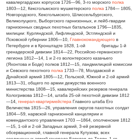
кавалергардских корпусов 1726—96, 3-го морского
полка
1803—12, Кексгольмского мушкетерского
полка
1784— 1805,
Новгородского, Кексгольмского, Шлиссельбургского,
Великолуцкого, Выборгского гарнизонных, и лейб-гвардии
гарнизонных сводных пехотных батальонов 1796—1835,
милиции: Курляндской, Лифляндской, Эстляндской и
Псковской губернии 1806—10,
Главнокомандующего
в
Петербурге и в Кронштадте 1828, 1-ой бригады 1-й
гренадерской дивизии 1814—22, Российско-германского
легиона 1812—14, 1 и 2-го волонтерского казачьего
(Яхонтова и Боде) полков 1812—15, ландмилицкой комиссии
и Севского пехотного
полка
1733—78, Молдавской и
Дунайской армий 1805—12, Польской, Южной и 2-ой армий
1813—31, общего по армии дежурства военного
министерства 1808—15, кавалерийских резервов генерала
Кологривова 1812—14, штаба 25-ой пехотной дивизии 1812
—14,
генерал-квартирмейстера
Главного штаба Его
Величества 1815—26, управления округов пахотных солдат
1804—59, нарвской гарнизонной канцелярии и
комендантского управления 1703 —1864, ополченские 1812
—15, 1-ой и 2-ой Западных армий, 3-ей резервной
обсервационной, главной генерала Кутузова; всех
соединенных армий генерала Барклая-де-Толли, 1-го