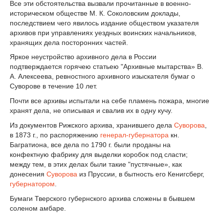
Все эти обстоятельства вызвали прочитанные в военно-
историческом обществе M. К. Соколовским доклады,
последствием чего явилось издание обществом указателя
архивов при управлениях уездных воинских начальников,
хранящих дела посторонних частей.
Яркое неустройство архивного дела в России
подтверждается горячею статьею "Архивные мытарства» В.
А. Алексеева, ревностного архивного изыскателя бумаг о
Суворове в течение 10 лет.
Почти все архивы испытали на себе пламень пожара, многие
хранят дела, не описывая и свалив их в одну кучу.
Из документов Рижского архива, хранившего дела
Суворова
,
в 1873 г., по распоряжению
генерал-губернатора
кн.
Багратиона, все дела по 1790 г. были проданы на
конфектную фабрику для выделки коробок под сласти;
между тем, в этих делах были такие "пустячные», как
донесения
Суворова
из Пруссии, в бытность его Кенигсберг,
губернатором
.
Бумаги Тверского губернского архива сложены в бывшем
соленом амбаре.