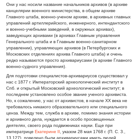
Они у нас носили название начальников архивов (в архиве
канцелярии военного министерства, в общем архиве
Главного штаба, военно-ученом архиве, в архивных главных
управлений артиллерийского, инженерного, интендантского
и военно-учебными заведений, в окружных архивах),
заведующих архивами (в архивах Главным управления
Генерального штаба и в Главным военно-санитарном
управлении), управляющих архивов (в Петербургских и
Московских отделениях архива Главного штаба) и очень
редко называются просто архивариусами (в архиве Главного
военно-судного управления).
Для подготовки специалистов-архивариусов существовал у
нас с 1877 г. Императорский археологический институт в
Спб. и открытый Московский археологический институт; в
последнем установлено особое звание ученого архивиста.
Но, к сожалению, у нас от архивистов, в начале XX века не
требовалось никакого образовательного или специального
ценза. Между тем, служба в архиве, помимо знания истории
и архивного дела, нуждается в особо просвещенных
деятелях, своего рода подвижниках науки. Еще при
императрице
Екатерине II
, указом 28 мая 1768 г. (П. С. 3.,
13.127), повелено были архивариусами иметь людей