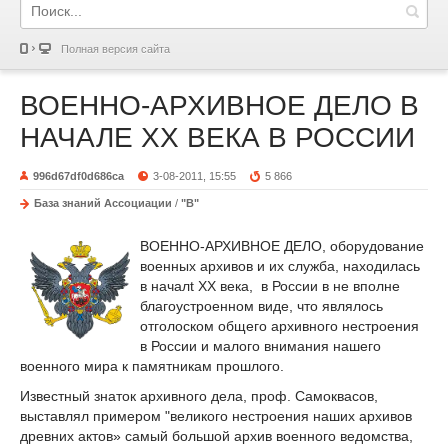
Полная версия сайта
ВОЕННО-АРХИВНОЕ ДЕЛО В
НАЧАЛЕ XX ВЕКА В РОССИИ
996d67df0d686ca
3-08-2011, 15:55
5 866
База знаний Ассоциации
/
"В"
ВОЕННО-АРХИВНОЕ ДЕЛО, оборудование
военных архивов и их служба, находилась
в началt XX века, в России в не вполне
благоустроенном виде, что являлось
отголоском общего архивного нестроения
в России и малого внимания нашего
военного мира к памятникам прошлого.
Известный знаток архивного дела, проф. Самоквасов,
выставлял примером "великого нестроения наших архивов
древних актов» самый большой архив военного ведомства,