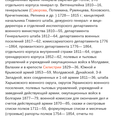
отдельного корпуса генерал гр. Витгенштейна 1810—16,
генеральские (
Суворова
, Потемкина, Румянцева, Коховского,
Кречетникова, Репнина и др. ) 1728— 1815 г.; канцелярий:
начальника Главного штаба, дежурного генерал- и вице-
директора и отделений инспекторского департамента
военного министерства 1810—55, департамента
Генерального штаба 1812—64, департамента военных
поселений 1817—62, комиссариатского департамента 1776
—1864, провиантского департамента 1776— 1864,
отдельного корпуса внутренней стражи 1811—64, отдел.
гренадерского корпуса 1852—62, полевых и тыловых
управлений и учреждений оккупационных войск в Молдавии,
Валахии и в крепости
Силистрии
1829—36, Южной и
Крымской армий 1853—59, Молдавской, Дунайской, 3-й
Западной, всех соединенных и 1-ой армии 1811—36, штаба
Харьковского военного округа, округов Украинского военного
поселения, полевых тыловых управлений, учреждений и
заведений действующей армии, оккупационных войск в
Болгарии 1877—79, военной комиссии для окончания дел и
счетов действующей армии 1870—85, сказки и смотровые
списки полков 1711—55, формулярные списки и месячные
(строевые) рапорты полков 1754— 1854, отчеты по