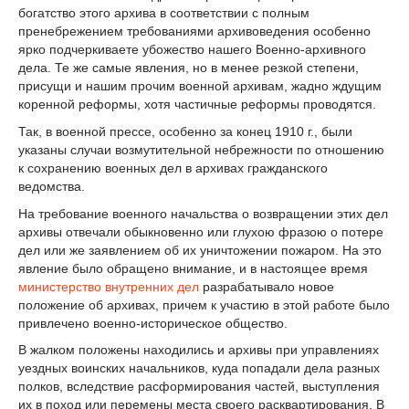
богатство этого архива в соответствии с полным
пренебрежением требованиями архивоведения особенно
ярко подчеркиваете убожество нашего Военно-архивного
дела. Те же самые явления, но в менее резкой степени,
присущи и нашим прочим военной архивам, жадно ждущим
коренной реформы, хотя частичные реформы проводятся.
Так, в военной прессе, особенно за конец 1910 г., были
указаны случаи возмутительной небрежности по отношению
к сохранению военных дел в архивах гражданского
ведомства.
На требование военного начальства о возвращении этих дел
архивы отвечали обыкновенно или глухою фразою о потере
дел или же заявлением об их уничтожении пожаром. На это
явление было обращено внимание, и в настоящее время
министерство внутренних дел
разрабатывало новое
положение об архивах, причем к участию в этой работе было
привлечено военно-историческое общество.
В жалком положены находились и архивы при управлениях
уездных воинских начальников, куда попадали дела разных
полков, вследствие расформирования частей, выступления
их в поход или перемены места своего расквартирования. В