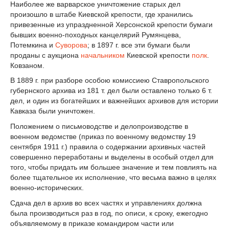
Наиболее же варварское уничтожение старых дел
произошло в штабе Киевской крепости, где хранились
привезенные из упраздненной Херсонской крепости бумаги
бывших военно-походных канцелярий Румянцева,
Потемкина и
Суворова
; в 1897 г. все эти бумаги были
проданы с аукциона
начальником
Киевской крепости
полк
.
Ковзаном.
В 1889 г. при разборе особою комиссиею Ставропольского
губернского архива из 181 т. дел были оставлено только 6 т.
дел, и один из богатейших и важнейших архивов для истории
Кавказа были уничтожен.
Положением о письмоводстве и делопроизводстве в
военном ведомстве (приказ по военному ведомству 19
сентября 1911 г.) правила о содержании архивных частей
совершенно переработаны и выделены в особый отдел для
того, чтобы придать им большее значение и тем повлиять на
более тщательное их исполнение, что весьма важно в целях
военно-исторических.
Сдача дел в архив во всех частях и управлениях должна
была производиться раз в год, по описи, к сроку, ежегодно
объявляемому в приказе командиром части или