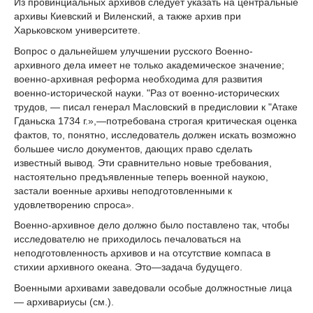
Из провинциальных архивов следует указать на центральные
архивы Киевский и Виленский, а также архив при
Харьковском университете.
Вопрос о дальнейшем улучшении русского Военно-
архивного дела имеет не только академическое значение;
военно-архивная реформа необходима для развития
военно-исторической науки. "Раз от военно-исторических
трудов, — писал генерал Масловский в предисловии к "Атаке
Гданьска 1734 г.»,—потребована строгая критическая оценка
фактов, то, понятно, исследователь должен искать возможно
большее число документов, дающих право сделать
известный вывод. Эти сравнительно новые требования,
настоятельно предъявленные теперь военной наукою,
застали военные архивы неподготовленными к
удовлетворению спроса».
Военно-архивное дело должно было поставлено так, чтобы
исследователю не приходилось печаловаться на
неподготовленность архивов и на отсутствие компаса в
стихии архивного океана. Это—задача будущего.
Военными архивами заведовали особые должностные лица
— архивариусы (см.).