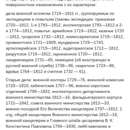
поверхностное ознакомление с их характером:
дела военной коллегии 1719—1811 гг., группируемые по
экспедициям и повытьям (таковы экспедиции: приказная
1720—1812, 1-я 1793—1812, инспекторская 1793—1812 и 2-
я 1774—1812; повытья: армейское 1719—1812, казачье 1720
—1812, гусарское 1732—1812, комиссариатское 1719—1812,
провиантское 1721—1809, мундирное 1729—1743,
артиллерийское 1719—1812, аудиториатское 1712— 1812,
рекрутское 1719—1812, гарнизонное 1720— 1812,
ландмилицкое 1731—65, немецкое (об иностранцах в
русской военной службе) 1738—96, секретное 1723—86,
вдовье 1764—1812 и счетное 1732 — 61).
Старые дела: военной конторы 1729—76, воинской комиссии
1720—1810, кабинетские 1707—96, военно-сиротских
отделений 1799—1822, инспекторского департамента
военного министерства 1812—16, фельдъегерского корпуса
1721—1842, совета военного министерства 1812—33,
военно-походной Его Величества канцелярии 1797—1812, 1
отд. общей канцелярии Военного министерства 1812—16,
военной канцелярии и Главного штаба цесаревича В. К.
Константина Павловича 1794—1830, лейб-кампании и