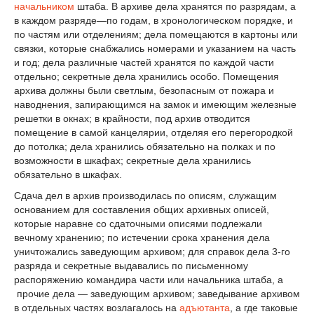
начальником
штаба. В архиве дела хранятся по разрядам, а
в каждом разряде—по годам, в хронологическом порядке, и
по частям или отделениям; дела помещаются в картоны или
связки, которые снабжались номерами и указанием на часть
и год; дела различные частей хранятся по каждой части
отдельно; секретные дела хранились особо. Помещения
архива должны были светлым, безопасным от пожара и
наводнения, запирающимся на замок и имеющим железные
решетки в окнах; в крайности, под архив отводится
помещение в самой канцелярии, отделяя его перегородкой
до потолка; дела хранились обязательно на полках и по
возможности в шкафах; секретные дела хранились
обязательно в шкафах.
Сдача дел в архив производилась по описям, служащим
основанием для составления общих архивных описей,
которые наравне со сдаточными описями подлежали
вечному хранению; по истечении срока хранения дела
уничтожались заведующим архивом; для справок дела 3-го
разряда и секретные выдавались по письменному
распоряжению командира части или начальника штаба, а
прочие дела — заведующим архивом; заведывание архивом
в отдельных частях возлагалось на
адъютанта
, а где таковые