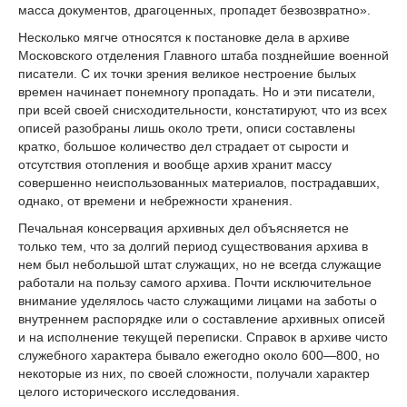
масса документов, драгоценных, пропадет безвозвратно».
Несколько мягче относятся к постановке дела в архиве
Московского отделения Главного штаба позднейшие военной
писатели. С их точки зрения великое нестроение былых
времен начинает понемногу пропадать. Но и эти писатели,
при всей своей снисходительности, констатируют, что из всех
описей разобраны лишь около трети, описи составлены
кратко, большое количество дел страдает от сырости и
отсутствия отопления и вообще архив хранит массу
совершенно неиспользованных материалов, пострадавших,
однако, от времени и небрежности хранения.
Печальная консервация архивных дел объясняется не
только тем, что за долгий период существования архива в
нем был небольшой штат служащих, но не всегда служащие
работали на пользу самого архива. Почти исключительное
внимание уделялось часто служащими лицами на заботы о
внутреннем распорядке или о составление архивных описей
и на исполнение текущей переписки. Справок в архиве чисто
служебного характера бывало ежегодно около 600—800, но
некоторые из них, по своей сложности, получали характер
целого исторического исследования.