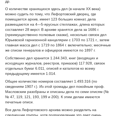
др.
О количестве хранящихся здесь дел (в начале XX века)
можно судить по тому, что Лефортовский дворец, где
помещается архив, имеет 123 больших комнат, дела
размещаются на 4—5-ярусных стеллажах, длина которых
составляет 28 верст. В архиве хранятся дела за 1686 г.
(преимущественно полковые сказки), несколько связок дел
Юрьевской гарнизонной канцелярии с 1703 по 1721 г., затем
главная масса дел с 1719 по 1864 г. включительно; месячные
же списки генералов и офицеров имеются по 1897 г.
Собственно дел хранится 1.244.343, книг (входящих и
исходящих журналов, реестров, приказов) 117.928, связок
отдельных бумаг 6.011, описей и каталогов ко всему
предыдущему имеется 1.014.
Общее количество номеров составляет 1.493.316 (по
сведениям 1907 г.). Из этой громады дел покойным проф.
Масловским разобраны и описаны дела по семи описям (№
№ 47, 119, 121, 193, 199 и 200). К этим делам имеются
печатные описи.
Все дела Лефортовского архива можно разделить на
следующие группы, хотя подразделение это дает очень