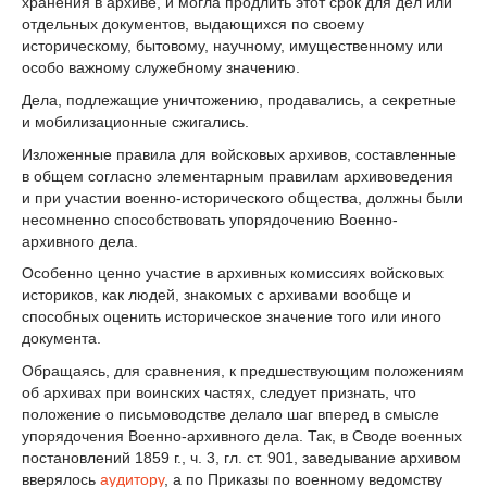
хранения в архиве, и могла продлить этот срок для дел или
отдельных документов, выдающихся по своему
историческому, бытовому, научному, имущественному или
особо важному служебному значению.
Дела, подлежащие уничтожению, продавались, а секретные
и мобилизационные сжигались.
Изложенные правила для войсковых архивов, составленные
в общем согласно элементарным правилам архивоведения
и при участии военно-исторического общества, должны были
несомненно способствовать упорядочению Военно-
архивного дела.
Особенно ценно участие в архивных комиссиях войсковых
историков, как людей, знакомых с архивами вообще и
способных оценить историческое значение того или иного
документа.
Обращаясь, для сравнения, к предшествующим положениям
об архивах при воинских частях, следует признать, что
положение о письмоводстве делало шаг вперед в смысле
упорядочения Военно-архивного дела. Так, в Своде военных
постановлений 1859 г., ч. 3, гл. ст. 901, заведывание архивом
вверялось
аудитору
, а по Приказы по военному ведомству