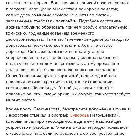
ссылки на этот архив. Большая часть описей архива пришла
в ветхость, испещрена множеством помарок и пометок;
самые дела во многих случаях не сшиты по листам,
загрязнены и требовали подклейки. Подобное состояние
архива побудило образовать при нем особую описательную
комиссию, под наименованием временного
делопроизводства. Ныне это "временное» делопроизводство
действовало несколько десятилетий. Хотя, по отзыву
директора Спб. археологического института, для
упорядочения архива требовалось усиление архивного
штата ученым отделом, в противность этому временное
делопроизводство было составлено из неспециалистов.
Способ описания принят карточный, непригодный для
описания архивов древних актов, т. к. их содержание
составляют сборники дел (столбцы, связки и книги) и
описание одного номера архивных документов часто требует
многих листов.
Кроме проф. Самоквасова, безотрадное положение архива в
Лефортове отмечал и биограф
Суворова
Петрушевский,
который писал про необходимость дать ему надлежащее
устройство и разобрать: "Уже на многих тетрадях появилась
с краев ржавчина; если не остановить её распространение,