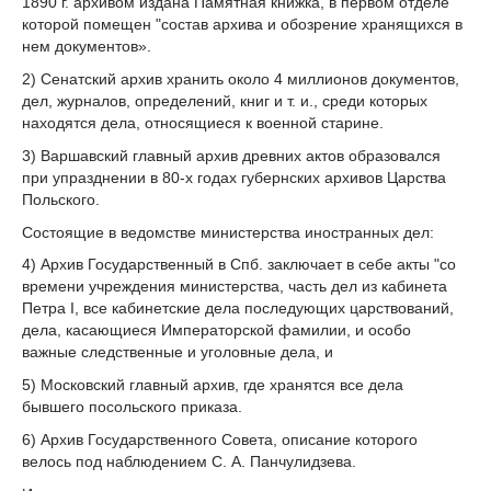
1890 г. архивом издана Памятная книжка, в первом отделе
которой помещен "состав архива и обозрение хранящихся в
нем документов».
2) Сенатский архив хранить около 4 миллионов документов,
дел, журналов, определений, книг и т. и., среди которых
находятся дела, относящиеся к военной старине.
3) Варшавский главный архив древних актов образовался
при упразднении в 80-х годах губернских архивов Царства
Польского.
Состоящие в ведомстве министерства иностранных дел:
4) Архив Государственный в Спб. заключает в себе акты "со
времени учреждения министерства, часть дел из кабинета
Петра I, все кабинетские дела последующих царствований,
дела, касающиеся Императорской фамилии, и особо
важные следственные и уголовные дела, и
5) Московский главный архив, где хранятся все дела
бывшего посольского приказа.
6) Архив Государственного Совета, описание которого
велось под наблюдением С. А. Панчулидзева.