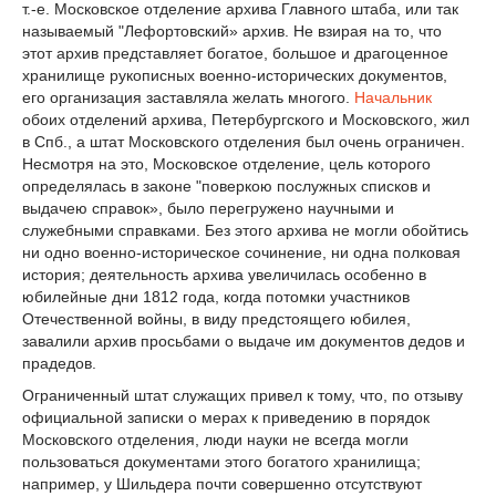
т.-е. Московское отделение архива Главного штаба, или так
называемый "Лефортовский» архив. Не взирая на то, что
этот архив представляет богатое, большое и драгоценное
хранилище рукописных военно-исторических документов,
его организация заставляла желать многого.
Начальник
обоих отделений архива, Петербургского и Московского, жил
в Спб., а штат Московского отделения был очень ограничен.
Несмотря на это, Московское отделение, цель которого
определялась в законе "поверкою послужных списков и
выдачею справок», было перегружено научными и
служебными справками. Без этого архива не могли обойтись
ни одно военно-историческое сочинение, ни одна полковая
история; деятельность архива увеличилась особенно в
юбилейные дни 1812 года, когда потомки участников
Отечественной войны, в виду предстоящего юбилея,
завалили архив просьбами о выдаче им документов дедов и
прадедов.
Ограниченный штат служащих привел к тому, что, по отзыву
официальной записки о мерах к приведению в порядок
Московского отделения, люди науки не всегда могли
пользоваться документами этого богатого хранилища;
например, у Шильдера почти совершенно отсутствуют