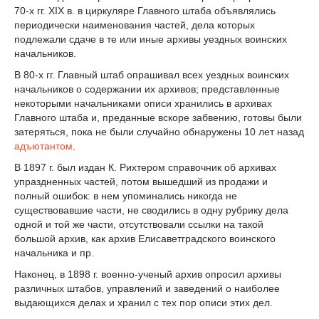
70-х гг. XIX в. в циркуляре Главного штаба объявлялись
периодически наименования частей, дела которых
подлежали сдаче в те или иные архивы уездных воинских
начальников.
В 80-х гг. Главный штаб опрашивал всех уездных воинских
начальников о содержании их архивов; представленные
некоторыми начальниками описи хранились в архивах
Главного штаба и, преданные вскоре забвению, готовы были
затеряться, пока не были случайно обнаружены 10 лет назад
адъютантом
.
В 1897 г. был издан К. Рихтером справочник об архивах
упраздненных частей, потом вышедший из продажи и
полный ошибок: в нем упоминались никогда не
существовавшие части, не сводились в одну рубрику дела
одной и той же части, отсутствовали ссылки на такой
большой архив, как архив Елисаветградского воинского
начальника и пр.
Наконец, в 1898 г. военно-ученый архив опросил архивы
различных штабов, управлений и заведений о наиболее
выдающихся делах и хранил с тех пор описи этих дел.