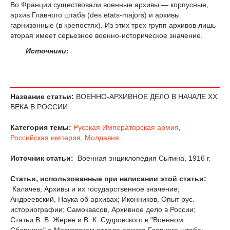
Во Франции существовали военные архивы — корпусные,
архив Главного штаба (des etats-majors) и архивы
гарнизонные (в крепостях). Из этих трех групп архивов лишь
вторая имеет серьезное военно-историческое значение.
Источники:
Название статьи:
ВОЕННО-АРХИВНОЕ ДЕЛО В НАЧАЛЕ XX
ВЕКА В РОССИИ
Категория темы:
Русская Императорская армия
,
Российская империя
,
Молдавия
Источник статьи:
Военная энциклопедия Сытина, 1916 г.
Статьи, использованные при написании этой статьи:
Калачев, Архивы и их государственное значение;
Андреевский, Наука об архивах; Иконников, Опыт рус.
историографии; Самоквасов, Архивное дело в России;
Статьи В. В. Жерве и В. К. Судровского в "Военном
Сборнике" о Московском отделе архива Главного штаба;