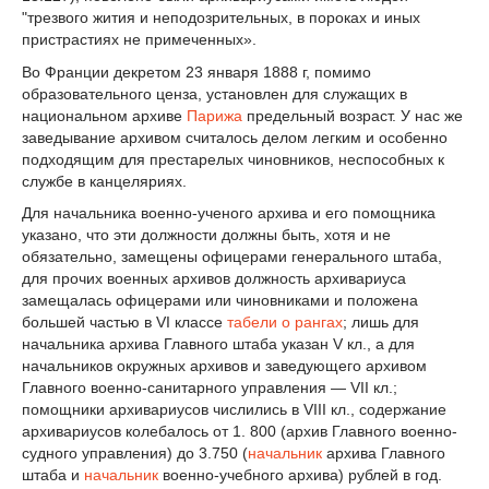
"трезвого жития и неподозрительных, в пороках и иных
пристрастиях не примеченных».
Во Франции декретом 23 января 1888 г, помимо
образовательного ценза, установлен для служащих в
национальном архиве
Парижа
предельный возраст. У нас же
заведывание архивом считалось делом легким и особенно
подходящим для престарелых чиновников, неспособных к
службе в канцеляриях.
Для начальника военно-ученого архива и его помощника
указано, что эти должности должны быть, хотя и не
обязательно, замещены офицерами генерального штаба,
для прочих военных архивов должность архивариуса
замещалась офицерами или чиновниками и положена
большей частью в VI классе
табели о рангах
; лишь для
начальника архива Главного штаба указан V кл., а для
начальников окружных архивов и заведующего архивом
Главного военно-санитарного управления — VII кл.;
помощники архивариусов числились в VIII кл., содержание
архивариусов колебалось от 1. 800 (архив Главного военно-
судного управления) до 3.750 (
начальник
архива Главного
штаба и
начальник
военно-учебного архива) рублей в год.