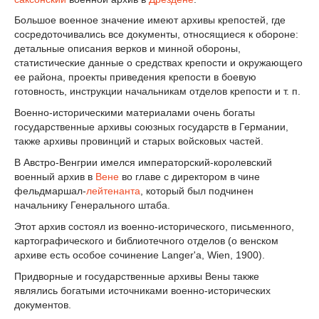
Большое военное значение имеют архивы крепостей, где
сосредоточивались все документы, относящиеся к обороне:
детальные описания верков и минной обороны,
статистические данные о средствах крепости и окружающего
ее района, проекты приведения крепости в боевую
готовность, инструкции начальникам отделов крепости и т. п.
Военно-историческими материалами очень богаты
государственные архивы союзных государств в Германии,
также архивы провинций и старых войсковых частей.
В Австро-Венгрии имелся императорский-королевский
военный архив в
Вене
во главе с директором в чине
фельдмаршал-
лейтенанта
, который был подчинен
начальнику Генерального штаба.
Этот архив состоял из военно-исторического, письменного,
картографического и библиотечного отделов (о венском
архиве есть особое сочинение Langer'a, Wien, 1900).
Придворные и государственные архивы Вены также
являлись богатыми источниками военно-исторических
документов.