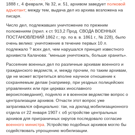
1888 г., 4 февраля, № 32, и. 51, архивом заведует
полковой
адъютант
; между тем, выдача дел из архива возложена на
писаря.
Число дел, подлежавших уничтожение по прежним
положениям (прил. к ст. 913,2 Прод. СВОДА ВОЕННЫХ
ПОСТАНОВЛЕНИЙ 1862 г.; пр. по в. в. 1861 г., № 228), было
очень велико: уничтожение в течение первых 10 л.
подлежало ? всех дел, чем нарушался принцип известного
архивиста Калачова: "меньше уничтожать, больше хранить».
Рассеяние военных дел по различные архивам военного и
гражданского ведомств, и, между прочим, по таким архивам,
где не может встретиться вполне научное отношение к
сохраняемым делам (например, при уездных полицейских
управлениях или при церквах инославного
вероисповедания), подняло и в военном ведомстве вопрос о
централизации архивов. Отчасти этот вопрос уже
затрагивался официально: так, на доклад мобилизационного
отдела от 22 января 1907 г. об устройстве центральных
архивов для приграничных округов последовало согласие
военного министра
. Устройство подобных архивов могло бы
содействовать упрощению мобилизации.