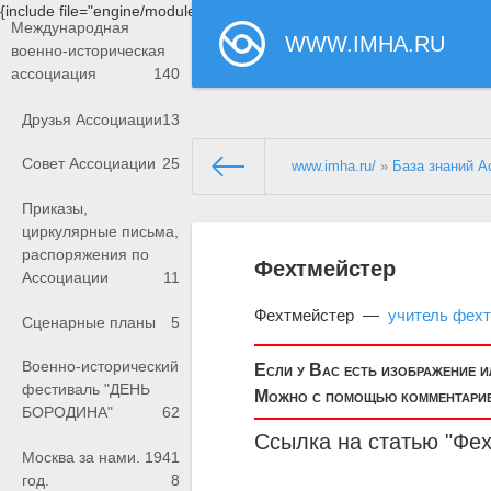
{include file="engine/modules/saperu/head.php"}
Международная
WWW.IMHA.RU
военно-историческая
ассоциация
140
Друзья Ассоциации
13
Совет Ассоциации
25
www.imha.ru/
»
База знаний А
Приказы,
циркулярные письма,
распоряжения по
Фехтмейстер
Ассоциации
11
Фехтмейстер —
учитель фехт
Сценарные планы
5
Военно-исторический
Если у Вас есть изображение 
фестиваль "ДЕНЬ
Можно с помощью комментариев
БОРОДИНА"
62
Ссылка на статью "Фе
Москва за нами. 1941
год.
8