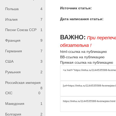
Источник статьи:
Польша
4
Дата написания статьи:
Италия
7
Песни Союза ССР
1
ВАЖНО:
При перепеч
Франция
9
обязательна !
Германия
7
html-ссылка на публикацию
BB-ссылка на публикацию
США
3
Прямая ссылка на публикацию
Румыния
2
Российская империя
8
СХС
0
Македония
1
Болгария
2