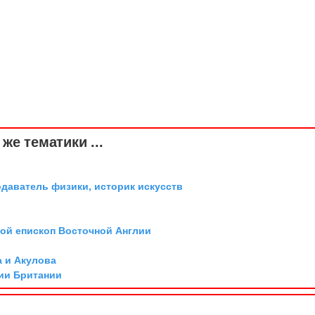
же тематики ...
одаватель физики, историк искусств
той епископ Восточной Англии
х
а и Акулова
ии Британии