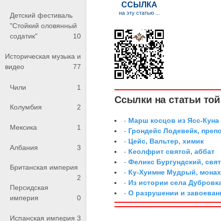
Детский фестиваль
"Стойкий оловянный
содатик"
10
Историческая музыка и
видео
77
Чили
1
Ссылки на статьи той 
Колумбия
2
-
Марш косцов из Ясс-Куна
Мексика
1
-
Грондейс Лодевейк, преп
-
Цейс, Вальтер, химик
Албания
3
-
Кеолфрит святой, аббат
-
Феликс Бургундский, свя
Британская империя
-
Ку-Хуимне Мудрый, мона
2
-
Из истории села Дубровк
Персидская
-
О разрушении и завоеван
империя
0
Испанская империя
3