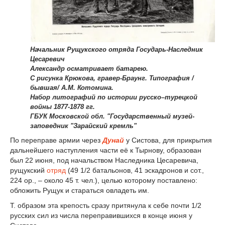
Начальник Рущукского отряда Государь-Наследник
Цесаревич
Александр осматривает батарею.
С рисунка Крюкова, гравер-Браунг. Типография /
бывшая/ А.М. Котомина.
Набор литографий по истории русско–турецкой
войны 1877-1878 гг.
ГБУК Московской обл. "Государственный музей-
заповедник "Зарайский кремль"
По переправе армии через
Дунай
у Систова, для прикрытия
дальнейшего наступления части её к Тырнову, образован
был 22 июня, под начальством Наследника Цесаревича,
рущукский
отряд
(49
1
/
2
батальонов, 41 эскадронов и сот.,
224 ор., – около 45 т. чел.), целью которому поставлено:
обложить Рущук и стараться овладеть им.
Т. образом эта крепость сразу притянула к себе почти
1
/
2
русских сил из числа переправившихся в конце июня у