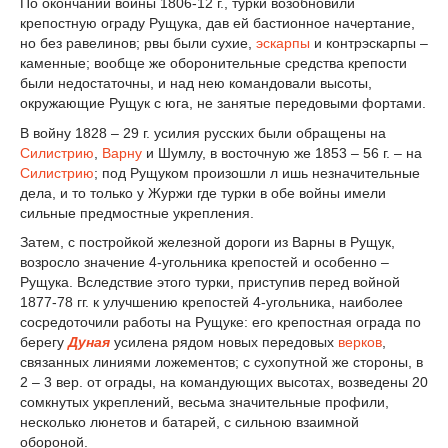
По окончании войны 1806-12 г., турки возобновили
крепостную ограду Рущука, дав ей бастионное начертание,
но без равелинов; рвы были сухие,
эскарпы
и контрэскарпы –
каменные; вообще же оборонительные средства крепости
были недостаточны, и над нею командовали высоты,
окружающие Рущук с юга, не занятые передовыми фортами.
В войну 1828 – 29 г. усилия русских были обращены на
Силистрию
,
Варну
и Шумлу, в восточную же 1853 – 56 г. – на
Силистрию
; под Рущуком произошли л ишь незначительные
дела, и то только у Журжи где турки в обе войны имели
сильные предмостные укрепления.
Затем, с постройкой железной дороги из Варны в Рущук,
возросло значение 4-угольника крепостей и особенно –
Рущука. Вследствие этого турки, приступив перед войной
1877-78 гг. к улучшению крепостей 4-угольника, наиболее
сосредоточили работы на Рущуке: его крепостная ограда по
берегу
Дуная
усилена рядом новых передовых
верков
,
связанных линиями ложементов; с сухопутной же стороны, в
2 – 3 вер. от ограды, на командующих высотах, возведены 20
сомкнутых укреплений, весьма значительные профили,
несколько люнетов и батарей, с сильною взаимной
обороной.