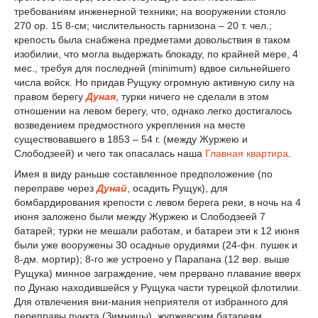
требованиям инженерной техники; на вооружении стояло
270 ор. 15 8-см; числительность гарнизона – 20 т. чел.;
крепость была снабжена предметами довольствия в таком
изобилии, что могла выдержать блокаду, по крайней мере, 4
мес., требуя для последней (minimum) вдвое сильнейшего
числа войск. Но придав Рущуку огромную активную силу на
правом берегу
Дуная
, турки ничего не сделали в этом
отношении на левом берегу, что, однако легко достигалось
возведением предмостного укрепления на месте
существовавшего в 1853 – 54 г. (между Журжею и
Слободзеей) и чего так опасалась наша
Главная квартира
.
Имея в виду раньше составленное предположение (по
переправе через
Дунай
, осадить Рущук), для
бомбардирования крепости с левом берега реки, в ночь на 4
июня заложено были между Журжею и Слободзеей 7
батарей; турки не мешали работам, и батареи эти к 12 июня
были уже вооружены 30 осадные орудиями (24-фн. пушек и
8-дм. мортир); 8-го же устроено у Парапана (12 вер. выше
Рущука) минное заграждение, чем прервано плавание вверх
по Дунаю находившейся у Рущука части турецкой флотилии.
Для отвлечения вни-мания неприятеля от избранного для
переправы пункта (Зимницы), журжевским батареям