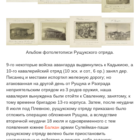
Альбом фотолетописи Рущукского отряда.
9-го некоторые войска авангарда выдвинулись к Кадыкиою, а
10-го кавалерийский отряд (10 эск. и сот., 6 ор.) занял дер.
Писанец и местами испортил железную дорогу; но
атакованная на другой день от Рущука и Разграда
неприятельским отрядом из 3 родов оружия, наша
кавалерия вынуждена были отойти к Сваленику, занятому, к
тому времени бригадою 13-го корпуса. Затем, после неудачи
8 июля под Плевною, рущукскому отряду приказано было
отложить операцию обложения Рущука, а вследствие
вторичной неудачи 18 июля и одновременного с тем
появления южнее
Балкан
армии Сулейман-паши
рущукскому отряду велено были приостановить
наступательные действия и принять себе задачею: