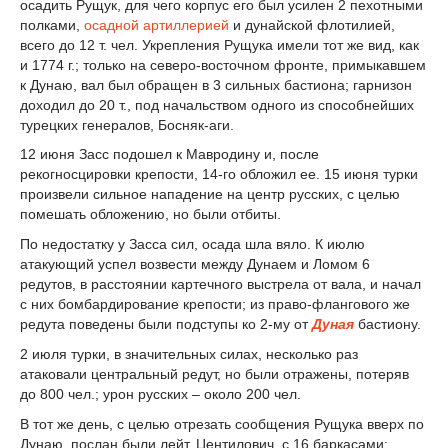
осадить Рущук, для чего корпус его был усилен 2 пехотными
полками,
осадной артиллерией
и дунайской флотилией,
всего до 12 т. чел. Укрепления Рущука имели тот же вид, как
и 1774 г.; только на северо-восточном фронте, примыкавшем
к Дунаю, вал был обращен в 3 сильных бастиона; гарнизон
доходил до 20 т., под начальством одного из способнейших
турецких генералов, Босняк-аги.
12 июня Засс подошел к Мавродину и, после
рекогносцировки крепости, 14-го обложил ее. 15 июня турки
произвели сильное нападение на центр русских, с целью
помешать обложению, но были отбиты.
По недостатку у Засса сил, осада шла вяло. К июлю
атакующий успел возвести между Дунаем и Ломом 6
редутов, в расстоянии картечного выстрела от вала, и начал
с них бомбардирование крепости; из право-флангового же
редута поведены были подступы ко 2-му от
Дуная
бастиону.
2 июля турки, в значительных силах, несколько раз
атаковали центральный редут, но были отражены, потеряв
до 800 чел.; урон русских – около 200 чел.
В тот же день, с целью отрезать сообщения Рущука вверх по
Дунаю, послан были лейт. Центилович, с 16 баркасами;