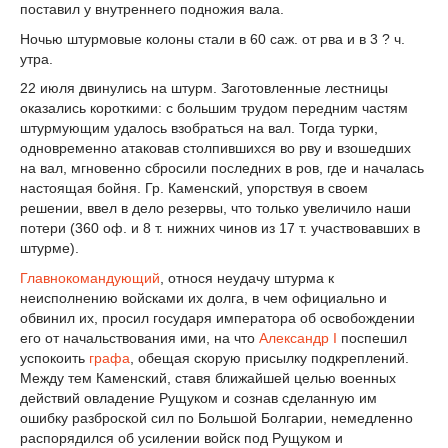
поставил у внутреннего подножия вала.
Ночью штурмовые колоны стали в 60 саж. от рва и в 3 ? ч.
утра.
22 июля двинулись на штурм. Заготовленные лестницы
оказались короткими: с большим трудом передним частям
штурмующим удалось взобраться на вал. Тогда турки,
одновременно атаковав столпившихся во рву и взошедших
на вал, мгновенно сбросили последних в ров, где и началась
настоящая бойня. Гр. Каменский, упорствуя в своем
решении, ввел в дело резервы, что только увеличило наши
потери (360 оф. и 8 т. нижних чинов из 17 т. участвовавших в
штурме).
Главнокомандующий
, относя неудачу штурма к
неисполнению войсками их долга, в чем официально и
обвинил их, просил государя императора об освобождении
его от начальствования ими, на что
Александр I
поспешил
успокоить
графа
, обещая скорую присылку подкреплений.
Между тем Каменский, ставя ближайшей целью военных
действий овладение Рущуком и сознав сделанную им
ошибку разброской сил по Большой Болгарии, немедленно
распорядился об усилении войск под Рущуком и