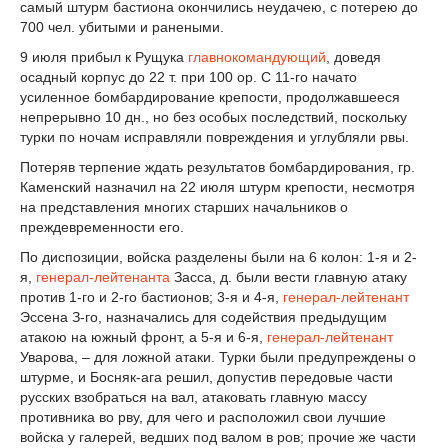
самый штурм бастиона окончились неудачею, с потерею до
700 чел. убитыми и ранеными.
9 июля прибыл к Рущука
главнокомандующий
, доведя
осадный корпус до 22 т. при 100 ор. С 11-го начато
усиленное бомбардирование крепости, продолжавшееся
непрерывно 10 дн., но без особых последствий, поскольку
турки по ночам исправляли повреждения и углубляли рвы.
Потеряв терпение ждать результатов бомбардирования, гр.
Каменский назначил на 22 июля штурм крепости, несмотря
на представления многих старших начальников о
преждевременности его.
По диспозиции, войска разделены были на 6 колон: 1-я и 2-
я,
генерал-лейтенанта
Засса, д. были вести главную атаку
против 1-го и 2-го бастионов; 3-я и 4-я,
генерал-лейтенант
Эссена З-го, назначались для содействия предыдущим
атакою на южный фронт, а 5-я и 6-я,
генерал-лейтенант
Уварова, – для ложной атаки. Турки были предупреждены о
штурме, и Босняк-ага решил, допустив передовые части
русских взобраться на вал, атаковать главную массу
противника во рву, для чего и расположил свои лучшие
войска у галерей, ведших под валом в ров; прочие же части