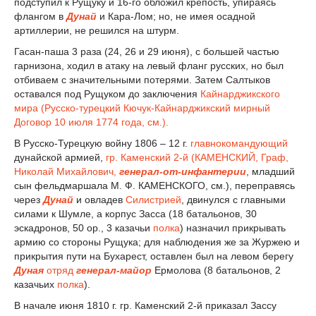
подступил к Рущуку и 16-го обложил крепость, упираясь
флангом в
Дунай
и Кара-Лом; но, не имея осадной
артиллерии, не решился на штурм.
Гасан-паша 3 раза (24, 26 и 29 июня), с большей частью
гарнизона, ходил в атаку на левый фланг русских, но был
отбиваем с значительными потерями. Затем Салтыков
оставался под Рущуком до заключения
Кайнарджикского
мира (Русско-турецкий Кючук-Кайнарджикский мирный
Договор 10 июля 1774 года, см.).
В Русско-Турецкую войну 1806 – 12 г.
главнокомандующий
дунайской армией,
гр. Каменский 2-й (КАМЕНСКИЙ, Граф,
Николай Михайлович,
генерал-от-инфантерии
, младший
сын фельдмаршала М. Ф. КАМЕНСКОГО, см.), переправясь
через
Дунай
и овладев
Силистрией
, двинулся с главными
силами к Шумле, а корпус Засса (18 батальонов, 30
эскадронов, 50 ор., 3 казачьи
полка
) назначил прикрывать
армию со стороны Рущука; для наблюдения же за Журжею и
прикрытия пути на Бухарест, оставлен был на левом берегу
Дуная
отряд
генерал-майор
Ермолова (8 батальонов, 2
казачьих
полка
).
В начале июня 1810 г. гр. Каменский 2-й приказал Зассу