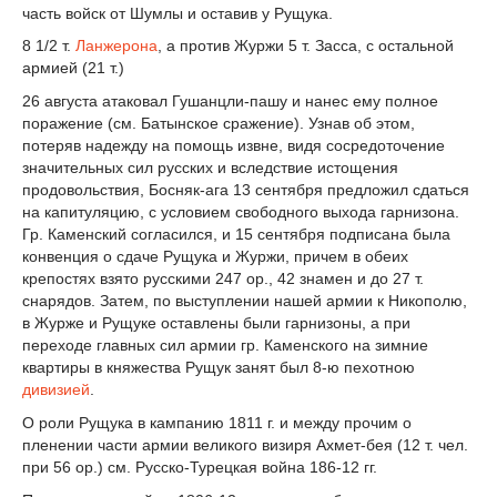
часть войск от Шумлы и оставив у Рущука.
8
1
/
2
т.
Ланжерона
, а против Журжи 5 т. Засса, с остальной
армией (21 т.)
26 августа атаковал Гушанцли-пашу и нанес ему полное
поражение (см. Батынское сражение). Узнав об этом,
потеряв надежду на помощь извне, видя сосредоточение
значительных сил русских и вследствие истощения
продовольствия, Босняк-ага 13 сентября предложил сдаться
на капитуляцию, с условием свободного выхода гарнизона.
Гр. Каменский согласился, и 15 сентября подписана была
конвенция о сдаче Рущука и Журжи, причем в обеих
крепостях взято русскими 247 ор., 42 знамен и до 27 т.
снарядов. Затем, по выступлении нашей армии к Никополю,
в Журже и Рущуке оставлены были гарнизоны, а при
переходе главных сил армии гр. Каменского на зимние
квартиры в княжества Рущук занят был 8-ю пехотною
дивизией
.
О роли Рущука в кампанию 1811 г. и между прочим о
пленении части армии великого визиря Ахмет-бея (12 т. чел.
при 56 ор.) см. Русско-Турецкая война 186-12 гг.