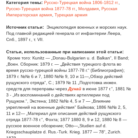
Категория темы:
Русско-Турецкая война 1806-1812 гг.
,
Русско-Турецкая война 1877-78 гг.
,
Молдавия
,
Русская
Императорская армия
,
Турецкая армия
Источник статьи:
Энциклопедия военных и морских наук.
Под главной редакцией генерала от инфантерии Леера,
Спб., 1897 г., т. VII.
Статьи, использованные при написании этой статьи:
Кроме того: Kunitz — „Donau-Bulgarien u. d. Balkan“, II Band;
„Воен. Cборник: 1879 г. — „Действия турецкого флота во
время русско-турецкой войны 1877-78 г.“ (Библиография);
1879 г. №№ 6 и 7, 1880 №№ 9, 10 и 11—„Обзор действий
рущукского отрядa“, С.; 1879 № 11 „Подготовка инжен.
средств для переправы через
Дунай
в июне 1877 г.“, 1881 №
3 - „Из воспоминаний о действиях артиллерии под
Рущуком.“, Экстена; 1882 №№ 4, 5 и 7 — „Влияние
укреплений на военные действия” Байкова; 1886 №№ 2, 5,
11 и 12— „Материал для описания действий рущукского
отряда 1877-78 г.“, Фохта; 1877 1880 8, 9 и 12, 1880 № 8 —
русское военное обозрение; Otto—„Studien auf d.
Kriegsschauplatze d. Rus.-Turk. Krieg. 1877 — 78“, Zurich.