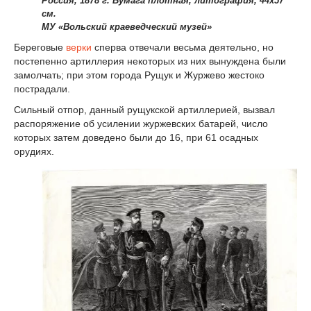
Россия, 1878 г. Бумага плотная, литография, 44х57
см.
МУ «Вольский краеведческий музей»
Береговые
верки
сперва отвечали весьма деятельно, но
постепенно артиллерия некоторых из них вынуждена были
замолчать; при этом города Рущук и Журжево жестоко
пострадали.
Сильный отпор, данный рущукской артиллерией, вызвал
распоряжение об усилении журжевских батарей, число
которых затем доведено были до 16, при 61 осадных
орудиях.