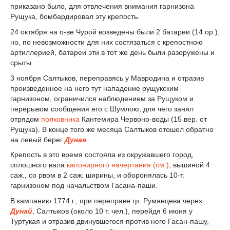
приказано было, для отвлечения внимания гарнизона
Рущука, бомбардировал эту крепость.
24 октября на о-ве Чурой возведены были 2 батареи (14 ор.),
но, по невозможности для них состязаться с крепостною
артиллерией, батареи эти в тот же день были разоружены и
срыты.
3 ноября Салтыков, переправясь у Мавродина и отразив
произведенное на него тут нападение рущукским
гарнизоном, ограничился наблюдением за Рущуком и
перерывом сообщения его с Шумлою, для чего занял
отрядом
полковника
Кантемира Червоно-воды (15 вер. от
Рущука). В конце того же месяца Салтыков отошел обратно
на левый берег
Дуная
.
Крепость в это время состояла из окружавшего город,
сплошного вала
капонирного начертания (см.)
, вышиной 4
саж., со рвом в 2 саж. ширины, и оборонялась 10-т.
гарнизоном под начальством Гасана-паши.
В кампанию 1774 г., при переправе гр. Румянцева через
Дунай
, Салтыков (около 10 т. чел.), перейдя 6 июня у
Туртукая и отразив двинувшегося против него Гасан-пашу,