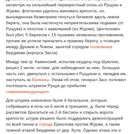
несмотря на сильнейший перекрестный огонь из Рущука и
Журжи, флотилии удалось миновать крепость; но,
вынужденная безветрием тянуться бичевою вдоль левом
берега, она была настигнута неприятельскими лодками (от
Рущука) и пехотою с кавалерией (из Журжи); Центилович
был убит, 5 баркасов с 15 пушками захвачены противником,
прочие же успели причалить к правому берегу, у позиции
между Дунаем и Ломом, занятой отрядом
полковника
Бердяева (корпуса Засса).
Между тем гр. Каменский, испытав неудачу под Шумлою,
решил 2 июля, оставя, для наблюдения за нею, большую
часть сил, двинуться с остальными к Рущуком и, овладев им,
наступать за
Балканы
. Узнав об этом, генерал Засс положил
поспешить штурмом Рущук до прибытия
главнокомандующего
.
Для штурма назначено были 4 батальона, которые,
собравшись в ночь на 6 июля в траншеях, д. были перед
рассветом броситься на 2-й бастион и открыть ворота
крепости; штурм решено было поддержать демонстрацией
по всей линии и
отряда
Ермолова против Журжи, а также
ложной атакой Бердяева от дер. Кула. Однако атака эта и