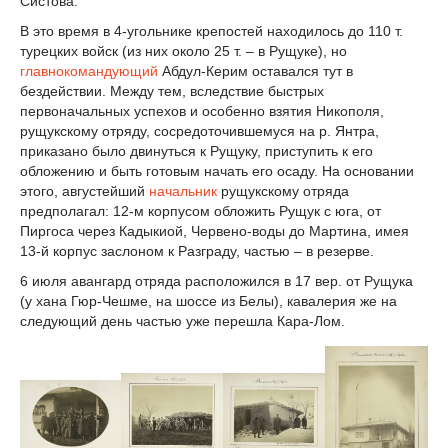
Систова.
В это время в 4-угольнике крепостей находилось до 110 т.
турецких войск (из них около 25 т. – в Рущуке), но
главнокомандующий
Абдул-Керим оставался тут в
бездействии. Между тем, вследствие быстрых
первоначальных успехов и особенно взятия Никополя,
рущукскому отряду, сосредоточившемуся на р. Янтра,
приказано было двинуться к Рущуку, приступить к его
обложению и быть готовым начать его осаду. На основании
этого, августейший
начальник
рущукскому отряда
предполагал: 12-м корпусом обложить Рущук с юга, от
Пиргоса через Кадыкиой, Червено-воды до Мартина, имея
13-й корпус заслоном к Разграду, частью – в резерве.
6 июля авангард отряда расположился в 17 вер. от Рущука
(у хана Гюр-Чешме, на шоссе из Белы), кавалерия же на
следующий день частью уже перешла Кара-Лом.