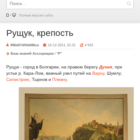
Полная версия сайта
Рущук, крепость
996d67df0d686ca
10-12-2011, 01:31
4 933
База знаний Ассоциации
/
"Р"
Рущук - город в Болгарии, на правом берегу
Дуная
, при
устье р. Кара-Лом, важный узел путей на
Варну
, Шумлу,
Силистрию
, Тырнов и
Плевну
.