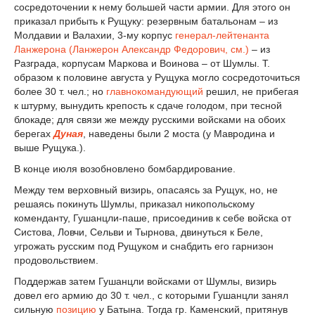
сосредоточении к нему большей части армии. Для этого он
приказал прибыть к Рущуку: резервным батальонам – из
Молдавии и Валахии, 3-му корпус
генерал-лейтенанта
Ланжерона (Ланжерон Александр Федорович, см.)
– из
Разграда, корпусам Маркова и Воинова – от Шумлы. Т.
образом к половине августа у Рущука могло сосредоточиться
более 30 т. чел.; но
главнокомандующий
решил, не прибегая
к штурму, вынудить крепость к сдаче голодом, при тесной
блокаде; для связи же между русскими войсками на обоих
берегах
Дуная
, наведены были 2 моста (у Мавродина и
выше Рущука.).
В конце июля возобновлено бомбардирование.
Между тем верховный визирь, опасаясь за Рущук, но, не
решаясь покинуть Шумлы, приказал никопольскому
коменданту, Гушанцли-паше, присоединив к себе войска от
Систова, Ловчи, Сельви и Тырнова, двинуться к Беле,
угрожать русским под Рущуком и снабдить его гарнизон
продовольствием.
Поддержав затем Гушанцли войсками от Шумлы, визирь
довел его армию до 30 т. чел., с которыми Гушанцли занял
сильную
позицию
у Батына. Тогда гр. Каменский, притянув