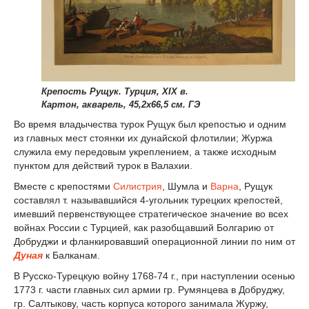
Крепость Рущук. Турция, XIX в.
Картон, акварель, 45,2х66,5 см. ГЭ
Во время владычества турок Рущук был крепостью и одним
из главных мест стоянки их дунайской флотилии; Журжа
служила ему передовым укреплением, а также исходным
пунктом для действий турок в Валахии.
Вместе с крепостями
Силистрия
, Шумла и
Варна
, Рущук
составлял т. называвшийся 4-угольник турецких крепостей,
имевший первенствующее стратегическое значение во всех
войнах России с Турцией, как разобщавший Болгарию от
Добруджи и фланкировавший операционной линии по ним от
Дуная
к Балканам.
В Русско-Турецкую войну 1768-74 г., при наступлении осенью
1773 г. части главных сил армии гр. Румянцева в Добруджу,
гр. Салтыкову, часть корпуса которого занимала Журжу,