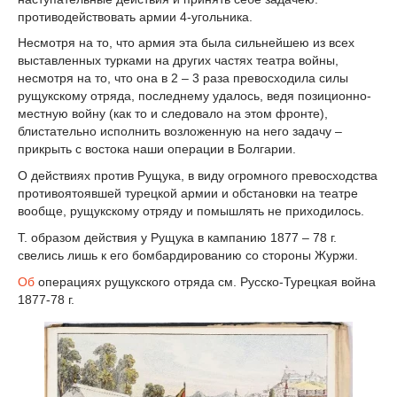
противодействовать армии 4-угольника.
Несмотря на то, что армия эта была сильнейшею из всех
выставленных турками на других частях театра войны,
несмотря на то, что она в 2 – 3 раза превосходила силы
рущукскому отряда, последнему удалось, ведя позиционно-
местную войну (как то и следовало на этом фронте),
блистательно исполнить возложенную на него задачу –
прикрыть с востока наши операции в Болгарии.
О действиях против Рущука, в виду огромного превосходства
противоятоявшей турецкой армии и обстановки на театре
вообще, рущукскому отряду и помышлять не приходилось.
Т. образом действия у Рущука в кампанию 1877 – 78 г.
свелись лишь к его бомбардированию со стороны Журжи.
Об
операциях рущукского отряда см. Русско-Турецкая война
1877-78 г.