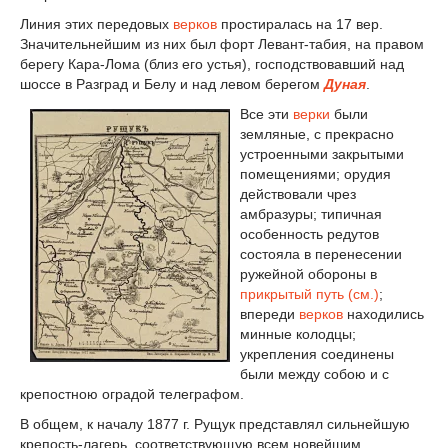
Линия этих передовых
верков
простиралась на 17 вер.
Значительнейшим из них был форт Левант-табия, на правом
берегу Кара-Лома (близ его устья), господствовавший над
шоссе в Разград и Белу и над левом берегом
Дуная
.
Все эти
верки
были
земляные, с прекрасно
устроенными закрытыми
помещениями; орудия
действовали чрез
амбразуры; типичная
особенность редутов
состояла в перенесении
ружейной обороны в
прикрытый путь (см.)
;
впереди
верков
находились
минные колодцы;
укрепления соединены
были между собою и с
крепостною оградой телеграфом.
В общем, к началу 1877 г. Рущук представлял сильнейшую
крепость-лагерь, соответствующую всем новейшим