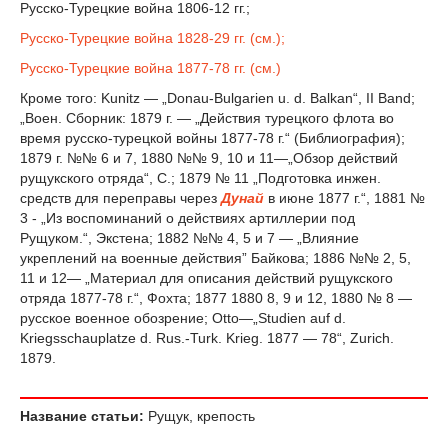
Русско-Турецкие война 1806-12 гг.;
Русско-Турецкие война 1828-29 гг. (см.);
Русско-Турецкие война 1877-78 гг. (см.)
Кроме того: Kunitz — „Donau-Bulgarien u. d. Balkan“, II Band;
„Воен. Cборник: 1879 г. — „Действия турецкого флота во
время русско-турецкой войны 1877-78 г.“ (Библиография);
1879 г. №№ 6 и 7, 1880 №№ 9, 10 и 11—„Обзор действий
рущукского отрядa“, С.; 1879 № 11 „Подготовка инжен.
средств для переправы через
Дунай
в июне 1877 г.“, 1881 №
3 - „Из воспоминаний о действиях артиллерии под
Рущуком.“, Экстена; 1882 №№ 4, 5 и 7 — „Влияние
укреплений на военные действия” Байкова; 1886 №№ 2, 5,
11 и 12— „Материал для описания действий рущукского
отряда 1877-78 г.“, Фохта; 1877 1880 8, 9 и 12, 1880 № 8 —
русское военное обозрение; Otto—„Studien auf d.
Kriegsschauplatze d. Rus.-Turk. Krieg. 1877 — 78“, Zurich.
1879.
Название статьи:
Рущук, крепость