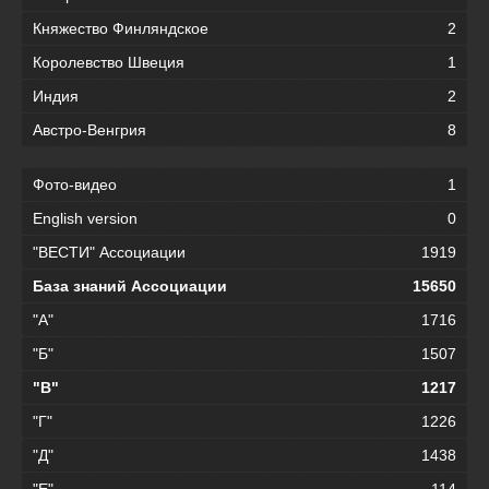
Княжество Финляндское
2
Королевство Швеция
1
Индия
2
Австро-Венгрия
8
Фото-видео
1
English version
0
"ВЕСТИ" Ассоциации
1919
База знаний Ассоциации
15650
"А"
1716
"Б"
1507
"В"
1217
"Г"
1226
"Д"
1438
"Е"
114