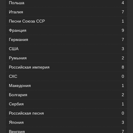
Польша
4
Италия
7
Песни Союза ССР
1
Франция
9
Германия
7
США
3
Румыния
2
Российская империя
8
СХС
0
Македония
1
Болгария
2
Сербия
1
Российская песня
0
Япония
3
Венгрия
7