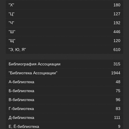
"Х"
180
"Ц"
127
"Ч"
192
"Ш"
446
"Щ"
120
"Э, Ю, Я"
610
Библиография Ассоциации
315
"Библиотека Ассоциации"
1944
А-библиотека
48
Б-библиотека
75
В-библиотека
96
Г-библиотека
83
Д-библиотека
111
Е, Ё-библиотека
9