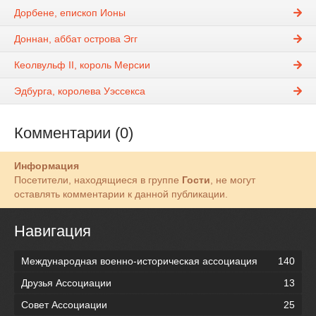
Дорбене, епископ Ионы
Доннан, аббат острова Эгг
Кеолвульф II, король Мерсии
Эдбурга, королева Уэссекса
Комментарии (0)
Информация
Посетители, находящиеся в группе
Гости
, не могут
оставлять комментарии к данной публикации.
Навигация
Международная военно-историческая ассоциация
140
Друзья Ассоциации
13
Совет Ассоциации
25