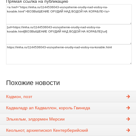
Прямая ссылка на публикацию
Похожие новости
Кэдмон, поэт
Кадваладр ап Кадваллон, король Гвинеда
Эльхельм, элдормен Мерсии
Кеольнот, архиепископ Кентерберийский