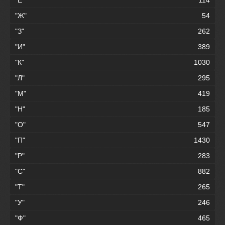
"Ж"
54
"З"
262
"И"
389
"К"
1030
"Л"
295
"М"
419
"Н"
185
"О"
547
"П"
1430
"Р"
283
"С"
882
"Т"
265
"У"
246
"Ф"
465