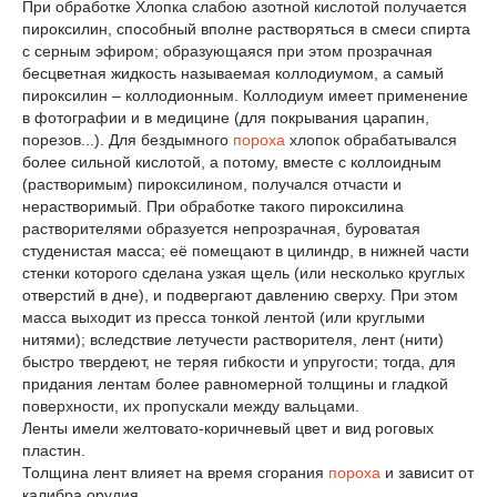
При обработке Хлопка слабою азотной кислотой получается
пироксилин, способный вполне растворяться в смеси спирта
с серным эфиром; образующаяся при этом прозрачная
бесцветная жидкость называемая коллодиумом, а самый
пироксилин – коллодионным. Коллодиум имеет применение
в фотографии и в медицине (для покрывания царапин,
порезов...). Для бездымного
пороха
хлопок обрабатывался
более сильной кислотой, а потому, вместе с коллоидным
(растворимым) пироксилином, получался отчасти и
нерастворимый. При обработке такого пироксилина
растворителями образуется непрозрачная, буроватая
студенистая масса; её помещают в цилиндр, в нижней части
стенки которого сделана узкая щель (или несколько круглых
отверстий в дне), и подвергают давлению сверху. При этом
масса выходит из пресса тонкой лентой (или круглыми
нитями); вследствие летучести растворителя, лент (нити)
быстро твердеют, не теряя гибкости и упругости; тогда, для
придания лентам более равномерной толщины и гладкой
поверхности, их пропускали между вальцами.
Ленты имели желтовато-коричневый цвет и вид роговых
пластин.
Толщина лент влияет на время сгорания
пороха
и зависит от
калибра орудия.