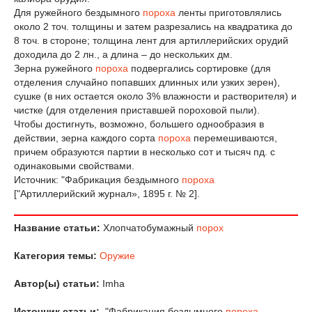
Для ружейного бездымного
пороха
ленты приготовлялись
около 2 точ. толщины и затем разрезались на квадратика до
8 точ. в стороне; толщина лент для артиллерийских орудий
доходила до 2 лн., а длина – до нескольких дм.
Зерна ружейного
пороха
подвергались сортировке (для
отделения случайно попавших длинных или узких зерен),
сушке (в них остается около 3% влажности и растворителя) и
чистке (для отделения приставшей пороховой пыли).
Чтобы достигнуть, возможно, большего однообразия в
действии, зерна каждого сорта
пороха
перемешиваются,
причем образуются партии в несколько сот и тысяч пд. с
одинаковыми свойствами.
Источник: "Фабрикация бездымного
пороха
["Артиллерийский журнал», 1895 г. № 2].
Название статьи:
Хлопчатобумажный
порох
Категория темы:
Оружие
Автор(ы) статьи:
Imha
Источник статьи:
"Фабрикация бездымного
пороха