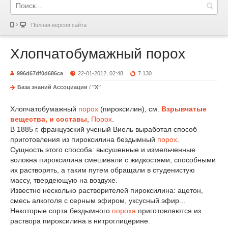
Полная версия сайта
Хлопчатобумажный порох
996d67df0d686ca
22-01-2012, 02:48
7 130
База знаний Ассоциации
/
"Х"
Хлопчатобумажный
порох
(пироксилин), см.
Взрывчатые
вещества, и составы
,
Порох
.
В 1885 г. французский ученый Виель выработал способ
приготовления из пироксилина бездымный
порох
.
Сущность этого способа: высушенные и измельченные
волокна пироксилина смешивали с жидкостями, способными
их растворять, а таким путем обращали в студенистую
массу, твердеющую на воздухе.
Известно несколько растворителей пироксилина: ацетон,
смесь алкоголя с серным эфиром, уксусный эфир...
Некоторые сорта бездымного
пороха
приготовляются из
раствора пироксилина в нитроглицерине.