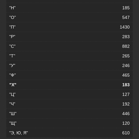
"Н"
185
"О"
547
"П"
1430
"Р"
283
"С"
882
"Т"
265
"У"
246
"Ф"
465
"Х"
183
"Ц"
127
"Ч"
192
"Ш"
446
"Щ"
120
"Э, Ю, Я"
610