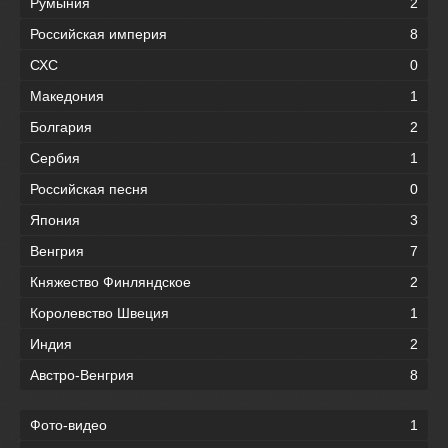
Румыния
2
Российская империя
8
СХС
0
Македония
1
Болгария
2
Сербия
1
Российская песня
0
Япония
3
Венгрия
7
Княжество Финляндское
2
Королевство Швеция
1
Индия
2
Австро-Венгрия
8
Фото-видео
1