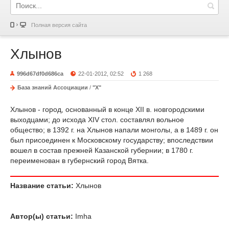
Полная версия сайта
Хлынов
996d67df0d686ca
22-01-2012, 02:52
1 268
База знаний Ассоциации
/
"Х"
Хлынов - город, основанный в конце XII в. новгородскими
выходцами; до исхода XIV стол. составлял вольное
общество; в 1392 г. на Хлынов напали монголы, а в 1489 г. он
был присоединен к Московскому государству; впоследствии
вошел в состав прежней Казанской губернии; в 1780 г.
переименован в губернский город Вятка.
Название статьи:
Хлынов
Автор(ы) статьи:
Imha