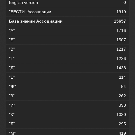
English version
0
"ВЕСТИ" Ассоциации
1919
База знаний Ассоциации
15657
"А"
1716
"Б"
1507
"В"
1217
"Г"
1226
"Д"
1438
"Е"
114
"Ж"
54
"З"
262
"И"
393
"К"
1030
"Л"
295
"М"
419