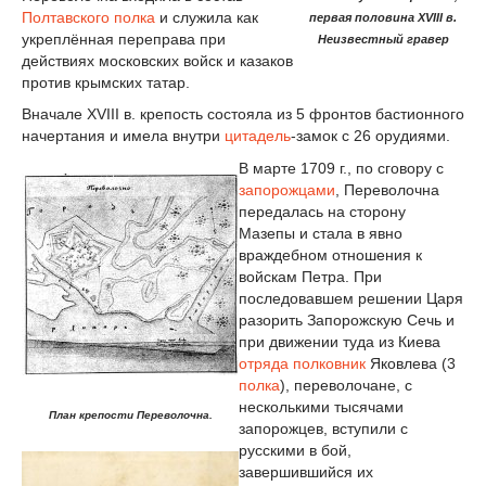
Полтавского полка
и служила как
первая половина XVIII в.
укреплённая переправа при
Неизвестный гравер
действиях московских войск и казаков
против крымских татар.
Вначале XVIII в. крепость состояла из 5 фронтов бастионного
начертания и имела внутри
цитадель
-замок с 26 орудиями.
В марте 1709 г., по сговору с
запорожцами
, Переволочна
передалась на сторону
Мазепы и стала в явно
враждебном отношения к
войскам Петра. При
последовавшем решении Царя
разорить Запорожскую Сечь и
при движении туда из Киева
отряда
полковник
Яковлева (3
полка
), переволочане, с
несколькими тысячами
План крепости Переволочна.
запорожцев, вступили с
русскими в бой,
завершившийся их