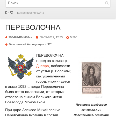
Полная версия сайта
ПЕРЕВОЛОЧНА
996d67df0d686ca
30-05-2012, 12:33
5 596
База знаний Ассоциации
/
"П"
ПЕРЕВОЛОЧНА,
город на заливе р.
Днепра
, поблизости
от устья р. Ворсклы;
как укреплённый
город, упоминается
в актах 1092 г., когда Переволочна
была взята половцами, от которых
отвоевана сыном Великого князя
Всеволода Мономахом.
Портрет шведского
При царе Алексее Михайловиче
генерала А.Л.
Переволочна входила в состав
Левенгаупта. Германия,