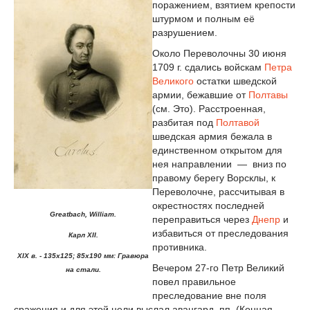
поражением, взятием крепости
штурмом и полным её
разрушением.
Около Переволочны 30 июня
1709 г. сдались войскам
Петра
Великого
остатки шведской
армии, бежавшие от
Полтавы
(см. Это). Расстроенная,
разбитая под
Полтавой
шведская армия бежала в
единственном открытом для
нея направлении — вниз по
правому берегу Ворсклы, к
Переволочне, рассчитывая в
окрестностях последней
Greatbach, William.
переправиться через
Днепр
и
избавиться от преследования
Карл XII.
противника.
XIX в. - 135х125; 85х190 мм: Гравюра
Вечером 27-го Петр Великий
на стали.
повел правильное
преследование вне поля
сражения и для этой цели выслал авангард, пп. (Конная