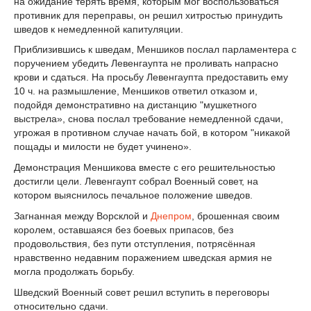
на ожидание терять время, которым мог воспользоваться
противник для переправы, он решил хитростью принудить
шведов к немедленной капитуляции.
Приблизившись к шведам, Меншиков послал парламентера с
поручением убедить Левенгаупта не проливать напрасно
крови и сдаться. На просьбу Левенгаупта предоставить ему
10 ч. на размышление, Меншиков ответил отказом и,
подойдя демонстративно на дистанцию "мушкетного
выстрела», снова послал требование немедленной сдачи,
угрожая в противном случае начать бой, в котором "никакой
пощады и милости не будет учинено».
Демонстрация Меншикова вместе с его решительностью
достигли цели. Левенгаупт собрал Военный совет, на
котором выяснилось печальное положение шведов.
Загнанная между Ворсклой и
Днепром
, брошенная своим
королем, оставшаяся без боевых припасов, без
продовольствия, без пути отступления, потрясённая
нравственно недавним поражением шведская армия не
могла продолжать борьбу.
Шведский Военный совет решил вступить в переговоры
относительно сдачи.