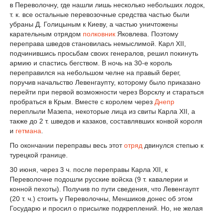
в Переволочну, где нашли лишь несколько небольших лодок,
т. к. все остальные перевозочные средства частью были
убраны Д. Голицыным к Киеву, а частью уничтожены
карательным отрядом
полковник
Яковлева. Поэтому
переправа шведов становилась немыслимой. Карл XII,
подчинившись просьбам своих генералов, решил покинуть
армию и спастись бегством. В ночь на 30-е король
переправился на небольшом челне на правый берег,
поручив начальство Левенгаупту, которому было приказано
перейти при первой возможности через Ворсклу и стараться
пробраться в Крым. Вместе с королем через
Днепр
переплыли Мазепа, некоторые лица из свиты Карла XII, а
также до 2 т. шведов и казаков, составлявших конвой короля
и
гетмана
.
По окончании переправы весь этот
отряд
двинулся степью к
турецкой границе.
30 июня, через 3 ч. после переправы Карла XII, к
Переволочне подошли русские войска (9 т. кавалерии и
конной пехоты). Получив по пути сведения, что Левенгаупт
(20 т. ч.) стоить у Переволочны, Меншиков донес об этом
Государю и просил о присылке подкреплений. Но, не желая