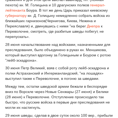
пехота) кн. М. Голицына и 10 драгунских полков
генерал-
лейтенанта
Боура. В тот же день Царь приказал киевскому
губернатору
кн. Д. Голицыну немедленно собрать войска из
ближайших гарнизонов(Чернигова, Киева, Нежина и
Переяславля) и, двинувшись с ними "на берег
Днепра
к
Переволочне, смотреть, где разбитые шведы побегут, не
перепускать».
28 июня начальствование над войсками, назначенными для
преследования, было объединено в руках кн. Меншикова,
который выступил вдогонку за Голицыным и Боуром с ротою
"лейб-эскадрона».
30 июня Петр Великий, взяв с собой роту лейб-эскадрона и
полки Астраханский и Ингерманландский, "на лошадях»
выступил также к Переволочне, в погоню за шведами.
Между тем, остатки шведской армии бежали в беспорядке
вниз по Ворскле через Новые Сенжары (27 июня) и Белики
(28 июня) к Переволочне. Отступление происходило так
быстро, что русские войска в первые дни преследования не
могли их настигнуть.
29 июня шведы, сделав в двое суток около 100 вер., прибыли