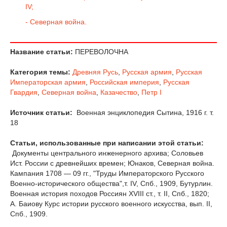
IV;
- Северная война.
Название статьи:
ПЕРЕВОЛОЧНА
Категория темы:
Древняя Русь
,
Русская армия
,
Русская
Императорская армия
,
Российская империя
,
Русская
Гвардия
,
Северная война
,
Казачество
,
Петр I
Источник статьи:
Военная энциклопедия Сытина, 1916 г. т.
18
Статьи, использованные при написании этой статьи:
Документы центрального инженерного архива; Соловьев
Ист. России с древнейших времен; Юнаков, Северная война.
Кампания 1708 — 09 гг., "Труды Императорского Русского
Военно-исторического общества",т. IV, Спб., 1909, Бутурлин.
Военная история походов Россиян XVIII ст., т. II, Спб., 1820;
А. Баиову Курс истории русского военного искусства, вып. II,
Спб., 1909.