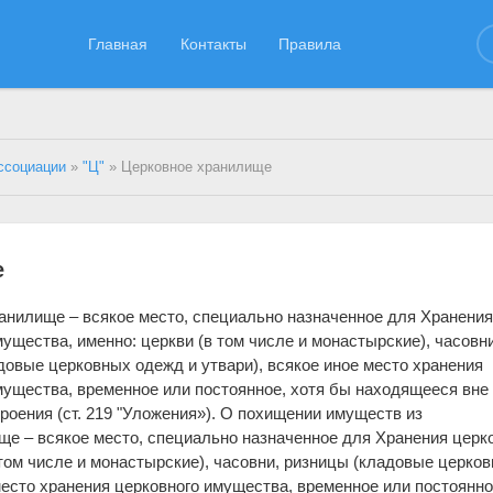
Главная
Контакты
Правила
ссоциации
»
"Ц"
» Церковное хранилище
е
анилище – всякое место, специально назначенное для Хранени
ущества, именно: церкви (в том числе и монастырские), часовни
довые церковных одежд и утвари), всякое иное место хранения
мущества, временное или постоянное, хотя бы находящееся вне
троения (ст. 219 "Уложения»). О похищении имуществ из
е – всякое место, специально назначенное для Хранения церк
 том числе и монастырские), часовни, ризницы (кладовые церко
место хранения церковного имущества, временное или постоянно