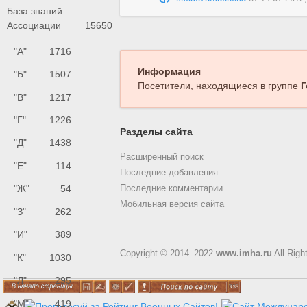
База знаний
Ассоциации
15650
"А"
1716
Информация
"Б"
1507
Посетители, находящиеся в группе
Г
"В"
1217
"Г"
1226
Разделы сайта
"Д"
1438
Расширенный поиск
"Е"
114
Последние добавления
"Ж"
54
Последние комментарии
Мобильная версия сайта
"З"
262
"И"
389
Copyright © 2014–2022
www.imha.ru
All Righ
"К"
1030
"Л"
295
"М"
419