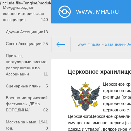
{include file="engine/modules/saperu/head.php"}
Международная
WWW.IMHA.RU
военно-историческая
ассоциация
140
Друзья Ассоциации
13
Совет Ассоциации
25
www.imha.ru/
»
База знаний А
Приказы,
циркулярные письма,
распоряжения по
Церковное хранилищ
Ассоциации
11
Церковное хр
Сценарные планы
5
церковного им
ризницы (кла
Военно-исторический
церковного и
фестиваль "ДЕНЬ
церковного с
БОРОДИНА"
62
ЦерковногоЦерковное хранилищ
Москва за нами. 1941
имущества, именно: церкви (в
год.
8
одежд и утвари), всякое иное 