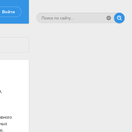
Войти
я
,
овного
вных
е,