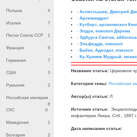
Польша
4
-
Ахлестышев, Дмитрий Дми
-
Архимандрит
Италия
7
-
Кутберт, архиепископ Ке
-
Элдун, епископ Дарема
Песни Союза ССР
1
-
Эдбурга Святая, аббатиса
-
Эльфоддв, епископ
Франция
9
-
Бабик, Адеодат, епископ
-
Ку-Хуимне Мудрый, мона
Германия
7
Название статьи:
Церковное х
США
3
Категория темы:
Российская и
Румыния
2
Автор(ы) статьи:
Л.
Российская империя
8
Источник статьи:
Энциклопедия
СХС
0
инфантерии Леера, Спб., 1897 г., 
Македония
1
Дата написания статьи:
Болгария
2