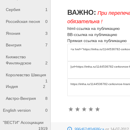
Сербия
1
ВАЖНО:
При перепеч
обязательна !
Российская песня
0
html-ссылка на публикацию
Япония
3
BB-ссылка на публикацию
Прямая ссылка на публикацию
Венгрия
7
Княжество
Финляндское
2
Королевство Швеция
1
Индия
2
Австро-Венгрия
8
English version
0
"ВЕСТИ" Ассоциации
1919
996d67df0d686ca
от
14-07-2012,