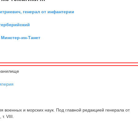
триевич, генерал от инфантерии
нтерберийский
 Минстер-ин-Танет
х
ранилище
мперия
 военных и морских наук. Под главной редакцией генерала от
т. VIII.