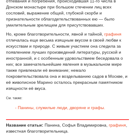
отпевания и погребения, происходившая 11-го числа в
Донском монастыре при большом стечении лиц всех
сословий, выражение общей, глубокой скорби и
признательности облагодетельствованных ею — было
умилительным зрелищем для присутствовавших.
Но, кроме благотворительности, явной и тайной,
графиня
отличалась еще весьма изящным вкусом в своей любви к
искусствам и природе. С живым участием она следила за
появлением лучших произведений литературы, русской и
иностранной, и с особенным удовольствием беседовала о
них; все замечательнейшие явления в музыкальном мире
также привлекали её внимание; немало
покровительствовала она и возделыванию садов в Москве, и
её живописное Марино осталось прекрасным памятником
изящности её вкуса.
См. также:
- Панины, служилые люди, дворяне и графы.
Название статьи:
Панина, Софья Владимировна,
графиня
,
известная благотворительница.