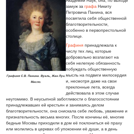
Академии Наук, она, по выходе
замуж за
графа
Никиту
Петровича Панина, вся
посвятила себя общественной
благотворительности,
особенно в первопрестольной
столице.
Графиня
принадлежала к
числу тех лиц, которые
добровольно возлагают на
себя нелегкую обязанность
побуждать общественную
мысль на подвиги милосердия
Графиня С.В. Панина. Вуаль, Жан Луи.
и, несмотря даже на свои
Масло.
преклонные лета, всегда
действовала в этом случае
неутомимо. В неусыпной заботливости о благосостоянии
принадлежавших ей крестьян и занимаясь делом
благотворительности, она снискала себе любовь, уважение и
признательность весьма многих. После кончины её, многие
бедные Москвы приходили в дом её поклониться её праху
или молились в церквах об упокоении её души, а в день