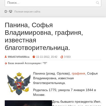
Полная версия сайта
Панина, Софья
Владимировна, графиня,
известная
благотворительница.
996d67df0d686ca
11-11-2012, 15:42
3 553
База знаний Ассоциации
/
"П"
Панина (рожд. Орлова),
графиня
, Софья
Владимировна, известная
благотворительница.
Родилась 1775; умерла 7 января 1844 в
Москве.
Дочь бывшего президента Имп.