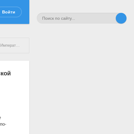
Войти
ской армии
ской
е
по-