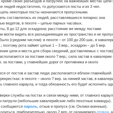
, кроме своих разъездов и патрулей; на важнейших местах цепи
 же людей недостаточно, то допускаются посты и из 3 чел.
 цепь некоторые посты назначаются пропускными.
епь составлялась из людей, расставлявшихся попарно; она
ью ведетов, в пехоте – цепью парных часовых.
оты, 8 до 12 для эскадрона; расстояние же между постами
ни могли видеть все разъединяющее их пространство и не пропу
ыло (средним числом): в пехоте – от 100 до 200 шаг., в кавалер
.; поэтому рота займет цепью 1 – 3 вер., эскадрон – до 5 вер.
ния цепи и места для сбора сведений, доставляемых с постов
располагаются за постами около ? вер.; сила застав в кавалерии 
ер. за постами, у главнейших дорог от противника и около
ся от постов и застав люди; располагается вблизи главнейшей
рекрестках: в пехоте – около ? вер. за линией застав, в кавалер
ь главного караула, и тогда обязанность его будет исполнять од
верки службы на постах и связи между ними, от главного карау
и патрули (небольшие кавалерийские либо пехотные команды).
е сообщаются
пароль
, отзыв и пропуск (см. Оклики военные).
одиться, приблизительно, около 2 вер. от охраняемого
отряда
, а