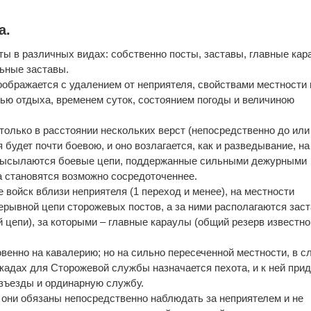
а.
ты в различных видах: собственно посты, заставы, главные кар
ьные заставы.
ображается с удалением от неприятеля, свойствами местности 
ью отдыха, временем суток, состоянием погоды и величиною
только в расстоянии нескольких верст (непосредственно до или
 будет почти боевою, и оно возлагается, как и разведывание, на
а высылаются боевые цепи, поддержанные сильными дежурными
 становятся возможно сосредоточеннее.
 войск вблизи неприятеля (1 переход и менее), на местности
ерывной цепи сторожевых постов, а за ними располагаются зас
ой цепи), за которыми – главные караулы (общий резерв известно
венно на кавалерию; но на сильно пересеченной местности, в с
окадах для Сторожевой службы назначается пехота, и к ней при
азъезды и ординарную службу.
; они обязаны непосредственно наблюдать за неприятелем и не