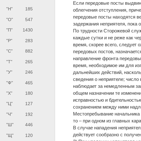
Если передовые посты выдвину
"Н"
185
облегчения отступления, приче
передовые посты находятся вес
"О"
547
задержания неприятеля, пока о
"П"
1430
По трудности Сторожевой служ
каждые сутки и не реже как чер
"Р"
283
время, скорее всего, следует 
"С"
882
передовых постов, назначает
направление фронта передовы
"Т"
265
время, необходимое им для из
"У"
246
дальнейших действий, наскол
сведения о неприятеле; число
"Ф"
465
наблюдает за немедленным за
общем назначении те изменени
"Х"
180
исправностью и бдительность
"Ц"
127
сохранением между ними надл
Местопребывание начальника п
"Ч"
192
то – при одном из главных ка
"Ш"
446
В случае нападения неприятел
действует сообразно с получе
"Щ"
120