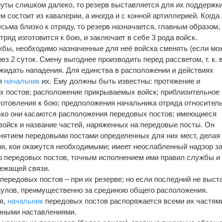
ты слишком далеко, то резерв выставляется для их поддержки
м состоит из кавалерии, а иногда и с конной артиллерией. Когда
ьма близко к отряду, то резерв назначается, главным образом,
тряд изготовится к бою, и заключает в себе 3 рода войск.
бы, необходимо назначенные для неё войска сменять (если мо
ез 2 суток. Смену выгоднее производить перед рассветом, т. к. 
ожидать нападения. Для единства в расположении и действиях
ся
начальник
их. Ему должны быть известны: протяжение и
х постов; расположение прикрываемых войск; приблизительное
готовления к бою; предположения начальника отряда относител
ько они касаются расположения передовых постов; имеющиеся
 войск и название частей, наряженных на передовые посты. Он
нятием передовыми постами определенных для них мест, делая
я, кои окажутся необходимыми; имеет неослабленный надзор з
ю передовых постов, точным исполнением ими правил службы и 
ежащей связи.
ередовых постов – при их резерве; но если последний не выст
раулов, преимущественно за срединою общего расположения.
я,
начальник
передовых постов распоряжается всеми их частям
нными наставлениями.