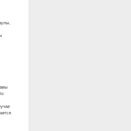
аулы,
и
тавы
го
лучае
дается