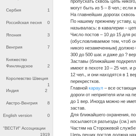
пропускать сквозь цепь никого
могут быть из 5 – 8 чел.; если
Сербия
1
На главнейших дорогах сквозь
По нашему прежнему уставу, ц
Российская песня
0
называлась: в кавалерии – цеп
Число постов – 10 до 15 для р
Япония
3
(обусловливаемое тем, чтоб о
Венгрия
7
никого незамеченным) должно б
300 до 500 шаг. и даже до ? вер
Княжество
Заставы (ближайшие подкрепле
Финляндское
2
имеют в пехоте 10 – 25 чел. и 
12 чел., и они находятся в 1 в
Королевство Швеция
перекрестков.
1
Главной
караул
– все остающие
Индия
2
дороги от неприятеля или на пе
до 1 вер. Иногда можно не имет
Австро-Венгрия
8
застав.
Для ближайшего охранения, по
English version
0
посылаются разъезды (см.) ил
Частям на Сторожевой служб
"ВЕСТИ" Ассоциации
1919
Цепь пеших постов должна нах