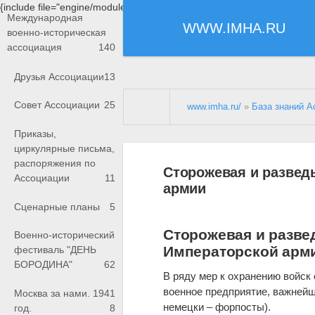
{include file="engine/modules/saperu/head.php"}
Международная
WWW.IMHA.RU
военно-историческая
ассоциация
140
Друзья Ассоциации
13
Совет Ассоциации
25
www.imha.ru/
»
База знаний А
Приказы,
циркулярные письма,
распоряжения по
Сторожевая и развед
Ассоциации
11
армии
Сценарные планы
5
Сторожевая и разве
Военно-исторический
Императорской арм
фестиваль "ДЕНЬ
БОРОДИНА"
62
В ряду мер к охранению войск
военное предприятие, важнейш
Москва за нами. 1941
немецки – форпосты).
год.
8