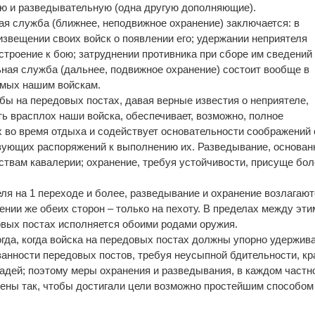
ую и разведывательную (одна другую дополняющие).
я служба (ближнее, неподвижное охранение) заключается: в
извещении своих войск о появлении его; удержании неприятеля
строение к бою; затруднении противника при сборе им сведений
ная служба (дальнее, подвижное охранение) состоит вообще в
имых нашим войскам.
ы на передовых постах, давая верные известия о неприятеле,
ть врасплох наши войска, обеспечивает, возможно, полное
 во время отдыха и содействует основательности соображений 
вующих распоряжений к выполнению их. Разведывание, основан
йствам кавалерии; охранение, требуя устойчивости, присуще бо
еля на 1 переходе и более, разведывание и охранение возлагаю
ении же обеих сторон – только на пехоту. В пределах между эти
вых постах исполняется обоими родами оружия.
гда, когда войска на передовых постах должны упорно удержив
занности передовых постов, требуя неусыпной бдительности, кр
дей; поэтому меры охранения и разведывания, в каждом частн
ены так, чтобы достигали цели возможно простейшим способом 