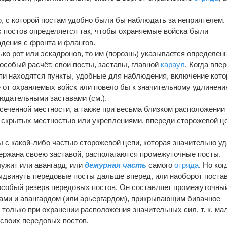
, с которой постам удобно были бы наблюдать за неприятелем.
 постов определяется так, чтобы охраняемые войска были
адения с фронта и флангов.
ко рот или эскадронов, то им (порознь) указывается определен
 особый расчёт, свои посты, заставы, главной
караул
. Когда впе
пи находятся пункты, удобные для наблюдения, включение кото
 от охраняемых войск или повело бы к значительному удлинени
юдательными заставами (см.).
есеченной местности, а также при весьма близком расположении
 скрытых местностью или укреплениями, впереди сторожевой ц
ы с какой-либо частью сторожевой цепи, которая значительно у
ержана своею заставой, располагаются промежуточные посты.
ужит или авангард, или
дежурная часть
самого
отряда
. Но ког
ыдвинуть передовые посты дальше вперед, или наоборот поста
 особый резерв передовых постов. Он составляет промежуточны
ами и авангардом (или арьергардом), прикрывающим бивачное
 только при охранении расположения значительных сил, т. к. ма
своих передовых постов.