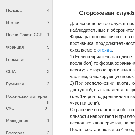
Польша
4
Сторожевая служб
Италия
7
Для исполнения её служат пос
наблюдательные и оборонител
Песни Союза ССР
1
Форма расположения постов со
противника, продолжительност
Франция
9
охраняемого
отряда
.
1) Если неприятель находится 
Германия
7
после боя),то форма охранения
пехоту; к стороне противник
США
3
частями; бивакирующие войска
2) При расположении на отдыхе
Румыния
2
доступной, выставляется непр
Российская империя
(т. е. 1-й ряд подкреплений эт
8
участка цепи).
СХС
0
Охранение возлагается обыкно
близости неприятеля и при бл
Македония
1
несколько кавалеристов, на р
Посты составляются из 4 чел.
Болгария
2