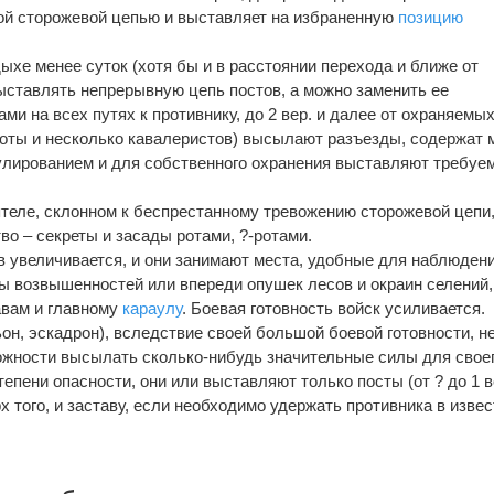
ой сторожевой цепью и выставляет на избраненную
позицию
дыхе менее суток (хотя бы и в расстоянии перехода и ближе от
выставлять непрерывную цепь постов, а можно заменить ее
и на всех путях к противнику, до 2 вер. и далее от охраняемы
 роты и несколько кавалеристов) высылают разъезды, содержат
улированием и для собственного охранения выставляют требуе
теле, склонном к беспрестанному тревожению сторожевой цепи
во – секреты и засады ротами, ?-ротами.
ов увеличивается, и они занимают места, удобные для наблюден
ы возвышенностей или впереди опушек лесов и окраин селений,
авам и главному
караулу
. Боевая готовность войск усиливается.
он, эскадрон), вследствие своей большой боевой готовности, н
ожности высылать сколько-нибудь значительные силы для свое
тепени опасности, они или выставляют только посты (от ? до 1 ве
х того, и заставу, если необходимо удержать противника в изве