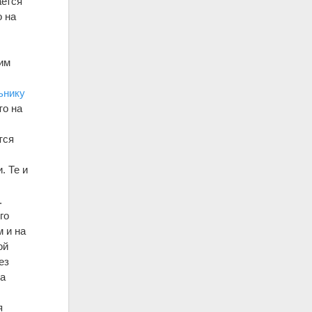
ается
о на
им
ьнику
то на
тся
. Те и
.
го
 и на
ой
ез
на
я