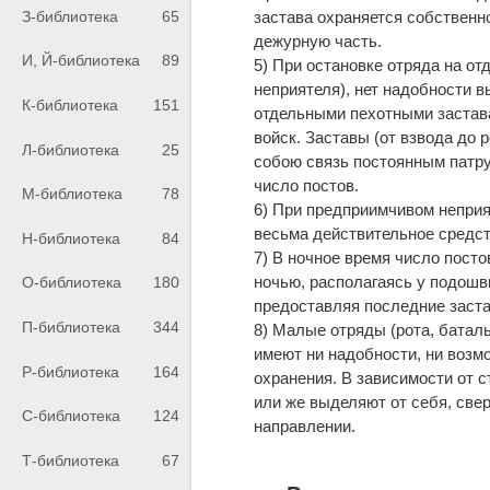
З-библиотека
65
застава охраняется собственн
дежурную часть.
И, Й-библиотека
89
5) При остановке отряда на от
неприятеля), нет надобности 
К-библиотека
151
отдельными пехотными заставам
войск. Заставы (от взвода до
Л-библиотека
25
собою связь постоянным патр
число постов.
М-библиотека
78
6) При предприимчивом неприя
весьма действительное средст
Н-библиотека
84
7) В ночное время число пост
ночью, располагаясь у подошв
О-библиотека
180
предоставляя последние заст
П-библиотека
344
8) Малые отряды (рота, баталь
имеют ни надобности, ни возм
Р-библиотека
164
охранения. В зависимости от с
или же выделяют от себя, свер
С-библиотека
124
направлении.
Т-библиотека
67