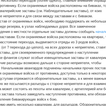
а несколько переходов (более одного), главные внимание обращ
противнику. Если охраняемые войска расположены на биваках, т
авалерийские заставы (см. Наблюдательные заставы), от коих
е неприятеля и для связи между заставами и с биваком.
астав от охраняемых войск, необходимо поддержать их небольш
иде резерва, в узлах наблюдаемых дорог. Все замеченное
ведения о местности отдельные заставы должны сообщать
начал
заставам. Если охраняемые войска расположены на квартирах, 
 расстояние перехода, выдвигаются отряды из 3 родов войск,
(от ? перехода до целого), на всех дорогах к неприятелю, ставя
ставы, для своевременного предупреждения о наступлении
же флангов служат особые извещательные заставы от кавалерии
чие разъезды возможно дальше к стороне неприятеля, чтобы
. Начальникам авангардов подчинены начальники прочих постов
 охраняемые войска от противника, доступна только в некоторо
одступам отряжаются оборонительные заставы, а к менее важным
их же посылаются разъезды к стороне неприятеля и для взаимн
 может состоять из пехоты или кавалерии, с артиллерией или б
и застава только замедлить наступление противника, или обяза
вления бивакирующих войск к бою.
имо иметь несколько кавалерии, для разъездов. Оборонительна