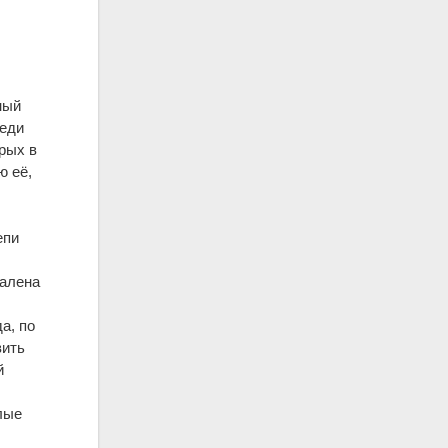
ный
реди
рых в
ю её,
епи
далена
да, по
вить
й
лые