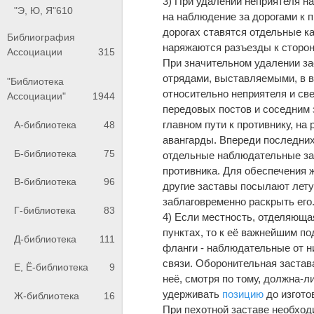
3) При удалении неприятеля н
"Э, Ю, Я"
610
на наблюдение за дорогами к 
дорогах ставятся отдельные к
Библиография
наряжаются разъезды к сторон
Ассоциации
315
При значительном удалении з
отрядами, выставляемыми, в в
"Библиотека
относительно неприятеля и с
Ассоциации"
1944
передовых постов и соседним 
главном пути к противнику, на
А-библиотека
48
авангарды. Впереди последних 
Б-библиотека
75
отдельные наблюдательные за
противника. Для обеспечения 
В-библиотека
96
другие заставы посылают лету
заблаговременно раскрыть его
Г-библиотека
83
4) Если местность, отделяющая
пунктах, то к её важнейшим п
Д-библиотека
111
фланги - наблюдательные от н
связи. Оборонительная застава
Е, Ё-библиотека
9
неё, смотря по тому, должна-л
удерживать
позицию
до изгото
Ж-библиотека
16
При пехотной заставе необход