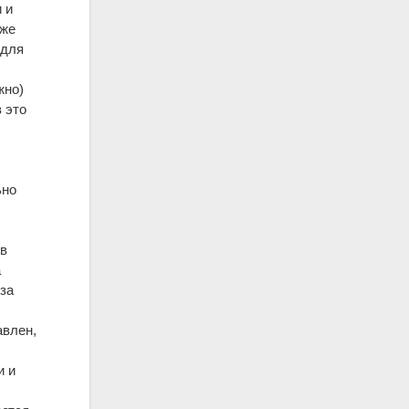
 и
 же
 для
жно)
в это
ьно
 в
а
за
авлен,
и и