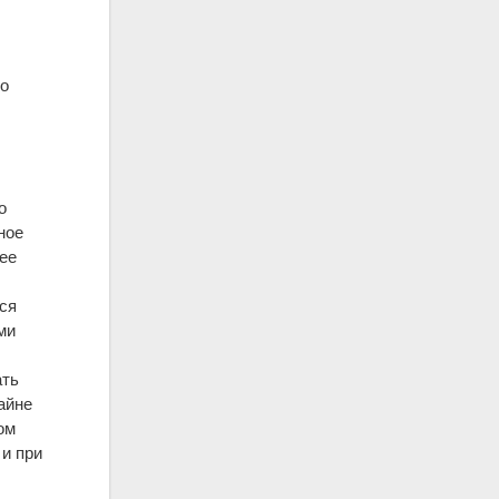
 о
о
ное
лее
тся
ми
ать
айне
ом
и при