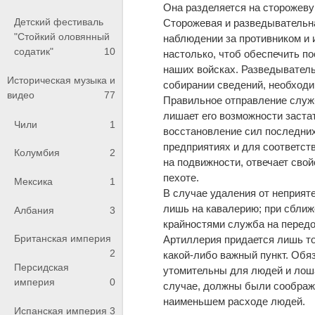
Она разделяется на сторожев
Детский фестиваль
Сторожевая и разведывательна
"Стойкий оловянный
наблюдении за противником и 
содатик"
10
настолько, чтоб обеспечить по
наших войсках. Разведыватель
Историческая музыка и
собирании сведений, необход
видео
77
Правильное отправление служб
лишает его возможности заста
Чили
1
восстановление сил последних
предприятиях и для соответст
Колумбия
2
на подвижности, отвечает сво
пехоте.
Мексика
1
В случае удаления от неприят
лишь на кавалерию; при сближ
Албания
3
крайностями служба на передо
Британская империя
Артиллерия придается лишь то
2
какой-либо важный пункт. Обя
Персидская
утомительны для людей и лоша
империя
0
случае, должны были соображ
наименьшем расходе людей.
Испанская империя
3