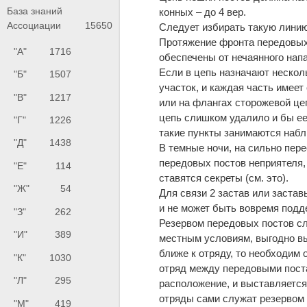
База знаний
конных – до 4 вер.
Ассоциации
15650
Следует избирать такую линию
Протяжение фронта передовых
"А"
1716
обеспечены от нечаянного нап
Если в цепь назначают несколь
"Б"
1507
участок, и каждая часть имеет
"В"
1217
или на флангах сторожевой це
цепь слишком удалило и бы ее
"Г"
1226
такие пункты занимаются набл
"Д"
1438
В темные ночи, на сильно пер
передовых постов неприятеля,
"Е"
114
ставятся секреты (см. это).
"Ж"
54
Для связи 2 застав или застав
и не может быть вовремя подд
"З"
262
Резервом передовых постов сл
"И"
389
местным условиям, выгодно в
ближе к отряду, то необходим
"К"
1030
отряд между передовыми пост
"Л"
295
расположение, и выставляется
отряды сами служат резервом 
"М"
419