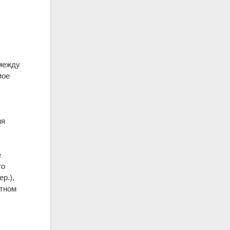
х
 между
мое
,
ия
е
го
р.),
стном