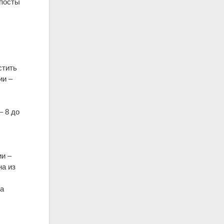
 посты
стить
ии –
)
– 8 до
ии –
на из
ла