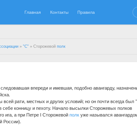
Главная
Контакты
Правила
ссоциации
»
"С"
» Сторожевой
полк
, следовавшая впереди и имевшая, подобно авангарду, назначен
йска.
ы всей рати, местных и других условий; но он почти всегда был 
л в себе конницу и пехоту. Начало высылки Сторожевых полков
го ига, а при Петре I Сторожевой
полк
уже назывался авангардом
й России).