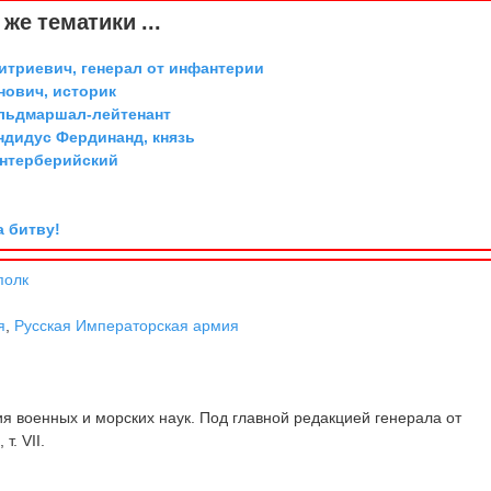
же тематики ...
триевич, генерал от инфантерии
ович, историк
ельдмаршал-лейтенант
дидус Фердинанд, князь
ентерберийский
а битву!
полк
я
,
Русская Императорская армия
 военных и морских наук. Под главной редакцией генерала от
т. VII.