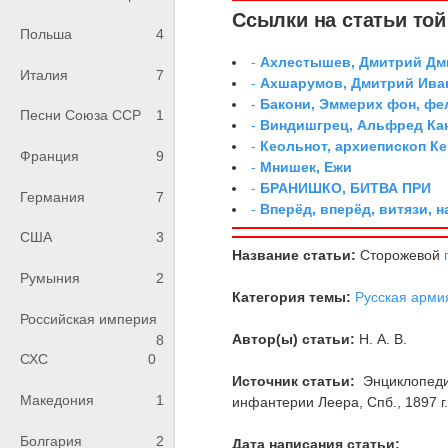
Ссылки на статьи той 
Польша
4
-
Ахлестышев, Дмитрий Дми
Италия
7
-
Ахшарумов, Дмитрий Иван
-
Бакони, Эммерих фон, ф
Песни Союза ССР
1
-
Виндишгрец, Альфред Кан
-
Кеольнот, архиепископ К
Франция
9
-
Мнишек, Ежи
-
БРАНИШКО, БИТВА ПРИ
Германия
7
-
Вперёд, вперёд, витязи, н
США
3
Название статьи:
Сторожевой
Румыния
2
Категория темы:
Русская арми
Российская империя
Автор(ы) статьи:
Н. А. В.
8
СХС
0
Источник статьи:
Энциклопедия
Македония
1
инфантерии Леера, Спб., 1897 г., 
Болгария
2
Дата написания статьи: