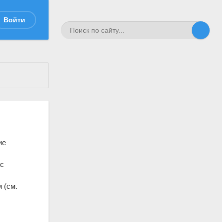
Войти
ие
"с
 (см.