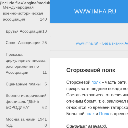
{include file="engine/modules/saperu/head.php"}
Международная
WWW.IMHA.RU
военно-историческая
ассоциация
140
Друзья Ассоциации
13
Совет Ассоциации
25
www.imha.ru/
»
База знаний А
Приказы,
циркулярные письма,
распоряжения по
Сторожевой полк
Ассоциации
11
Сторожевой
полк
– часть рати
Сценарные планы
5
прикрывать шедшие позади во
Состав его зависел от величин
Военно-исторический
огненым боем», т. е. заключа
фестиваль "ДЕНЬ
относится ко времени татарско
БОРОДИНА"
62
Большой
полк
и
Полк
в древне
Москва за нами. 1941
год.
8
Синоним:
авангард.