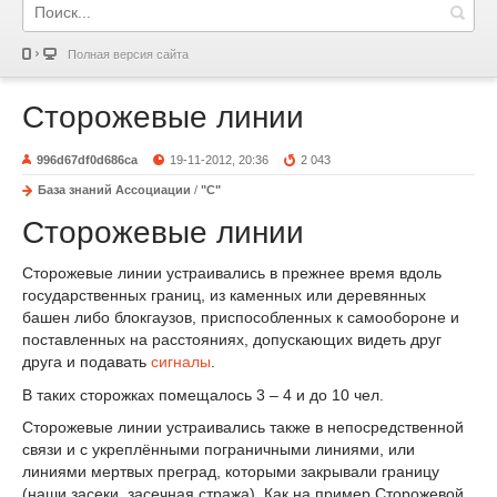
Полная версия сайта
Сторожевые линии
996d67df0d686ca
19-11-2012, 20:36
2 043
База знаний Ассоциации
/
"С"
Сторожевые линии
Сторожевые линии устраивались в прежнее время вдоль
государственных границ, из каменных или деревянных
башен либо блокгаузов, приспособленных к самообороне и
поставленных на расстояниях, допускающих видеть друг
друга и подавать
сигналы
.
В таких сторожках помещалось 3 – 4 и до 10 чел.
Сторожевые линии устраивались также в непосредственной
связи и с укреплёнными пограничными линиями, или
линиями мертвых преград, которыми закрывали границу
(наши засеки, засечная стража). Как на пример Сторожевой