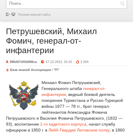
Полная версия сайта
Петрушевский, Михаил
Фомич, генерал-от-
инфантерии
996d67df0d686ca
17-12-2012, 15:16
2 204
База знаний Ассоциации
/
"П"
Михаил Фомич Петрушевский,
Генерального штаба
генерал-от-
инфантерии
, видный боевой деятель
покорения Туркестана и Русско-Турецкой
войны 1877 — 78 гг., брат генерал-
лейтенантов Александра Фомича
Петрушевского и Василия Фомича Петрушевского, (1832 —
93), воспитанник
1-го кадетского корпуса
, начал службу
офицером в 1850 г. в
Лейб-Гвардии Литовском полку
; в 1860