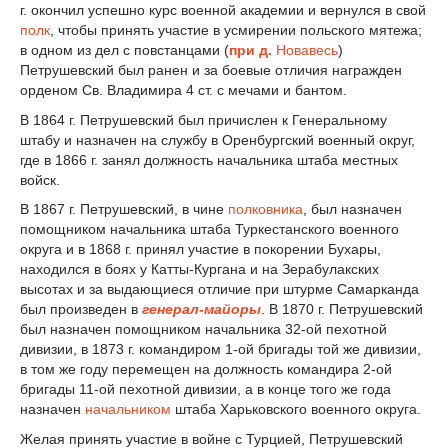
г. окончил успешно курс военной академии и вернулся в свой
полк
, чтобы принять участие в усмирении польского мятежа;
в одном из дел с повстанцами (
при д.
Новавесь
)
Петрушевский был ранен и за боевые отличия награжден
орденом Св. Владимира 4 ст. с мечами и бантом.
В 1864 г. Петрушевский был причислен к Генеральному
штабу и назначен на службу в Оренбургский военный округ,
где в 1866 г. занял должность начальника штаба местных
войск.
В 1867 г. Петрушевский, в чине
полковника
, был назначен
помощником начальника штаба Туркестанского военного
округа и в 1868 г. принял участие в покорении Бухары,
находился в боях у Катты-Кургана и на Зерабулакских
высотах и за выдающиеся отличие при штурме Самарканда
был произведен в
генерал-майоры
. В 1870 г. Петрушевский
был назначен помощником начальника 32-ой пехотной
дивизии, в 1873 г. командиром 1-ой бригады той же дивизии,
в том же году перемещен на должность командира 2-ой
бригады 11-ой пехотной дивизии, а в конце того же года
назначен
начальником
штаба Харьковского военного округа.
Желая принять участие в войне с Турцией, Петрушевский