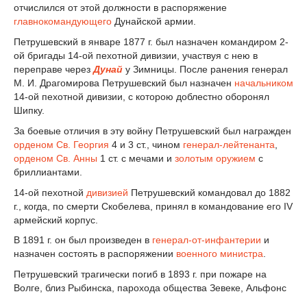
отчислился от этой должности в распоряжение
главнокомандующего
Дунайской армии.
Петрушевский в январе 1877 г. был назначен командиром 2-
ой бригады 14-ой пехотной дивизии, участвуя с нею в
переправе через
Дунай
у Зимницы. После ранения генерал
M. И. Драгомирова Петрушевский был назначен
начальником
14-ой пехотной дивизии, с которою доблестно оборонял
Шипку.
За боевые отличия в эту войну Петрушевский был награжден
орденом Св. Георгия
4 и 3 ст., чином
генерал-лейтенанта
,
орденом Св. Анны
1 ст. с мечами и
золотым оружием
с
бриллиантами.
14-ой пехотной
дивизией
Петрушевский командовал до 1882
г., когда, по смерти Скобелева, принял в командование его IV
армейский корпус.
В 1891 г. он был произведен в
генерал-от-инфантерии
и
назначен состоять в распоряжении
военного министра
.
Петрушевский трагически погиб в 1893 г. при пожаре на
Волге, близ Рыбинска, парохода общества Зевеке, Альфонс