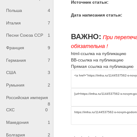
Источник статьи:
Польша
4
Дата написания статьи:
Италия
7
ВАЖНО:
Песни Союза ССР
1
При перепеч
обязательна !
Франция
9
html-ссылка на публикацию
BB-ссылка на публикацию
Германия
7
Прямая ссылка на публикацию
США
3
Румыния
2
Российская империя
8
СХС
0
Македония
1
Болгария
2