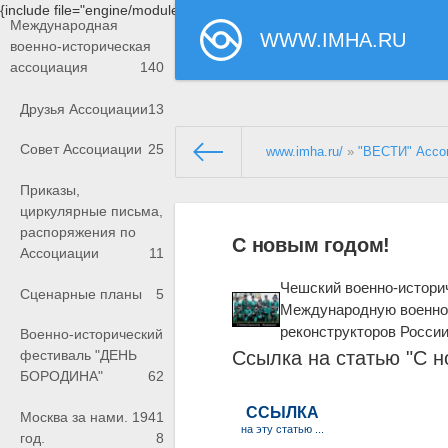
{include file="engine/modules/saperu/head.php"}
Международная
WWW.IMHA.RU
военно-историческая
ассоциация
140
Друзья Ассоциации
13
Совет Ассоциации
25
www.imha.ru/
»
"ВЕСТИ" Ассо
Приказы,
циркулярные письма,
распоряжения по
С новым годом!
Ассоциации
11
Чешский военно-истори
Сценарные планы
5
Международную военно-
реконструкторов России
Военно-исторический
Ссылка на статью "С н
фестиваль "ДЕНЬ
БОРОДИНА"
62
Москва за нами. 1941
год.
8