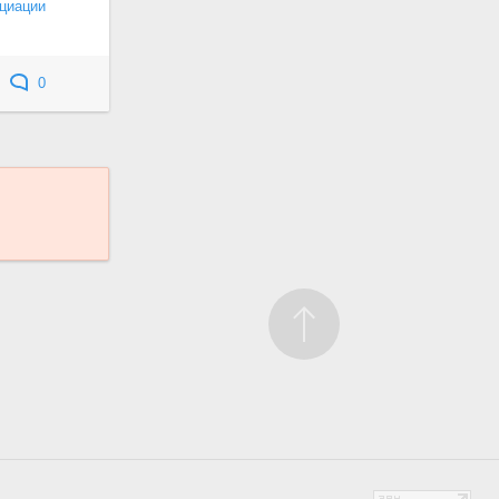
циации
0