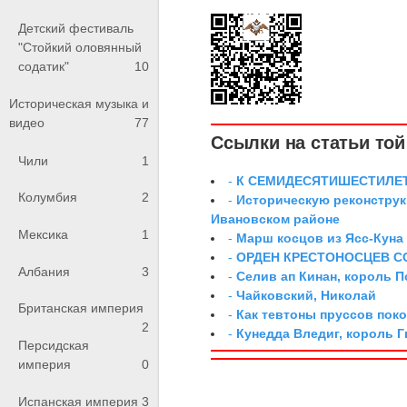
Детский фестиваль
"Стойкий оловянный
содатик"
10
Историческая музыка и
видео
77
Ссылки на статьи той 
Чили
1
-
К СЕМИДЕСЯТИШЕСТИЛЕ
Колумбия
2
-
Историческую реконструк
Ивановском районе
Мексика
1
-
Марш косцов из Ясс-Куна
-
ОРДЕН КРЕСТОНОСЦЕВ С
Албания
3
-
Селив ап Кинан, король П
-
Чайковский, Николай
Британская империя
-
Как тевтоны пруссов поко
2
-
Кунедда Вледиг, король 
Персидская
империя
0
Испанская империя
3