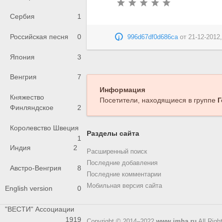
Сербия
1
Российская песня
0
996d67df0d686ca
от
21-12-2012,
Япония
3
Венгрия
7
Информация
Княжество
Посетители, находящиеся в группе
Г
Финляндское
2
Королевство Швеция
Разделы сайта
1
Индия
2
Расширенный поиск
Последние добавления
Австро-Венгрия
8
Последние комментарии
Мобильная версия сайта
English version
0
"ВЕСТИ" Ассоциации
1919
Copyright © 2014–2022
www.imha.ru
All Righ