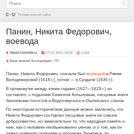
Полная версия сайта
Панин, Никита Федорович,
воевода
996d67df0d686ca
17-01-2013, 16:09
2 024
База знаний Ассоциации
/
"П"
Панин, Никита Федорович, сначала был
воеводой
в Ржеве
Володимеровой (1618 г.), потом — в Суздале (1635 г.).
В промежутке между этими годами (1627—1629 г.) он
составлял, с подьячим Семеном Копыловым, писцовые книги
Заонежских погостов и Водлозерского и Оштинского станов.
По некоторым историческим данным можно заключить, что
Никита Федорович составлял писцовые книги не совсем
добросовестно, но замечательно то, что народная память о
нем, как о человеке необыкновенно умном, и о том, как он
давал названия селениям и поселкам Заонежья, до