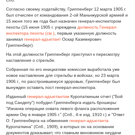
Спб.
Согласно своему ходатайству, Гриппенберг 12 марта 1905 г.
был отчислен от командования 2-ой Маньчжурской армией и
15 июня того же года был назначен генерал-инспектором
пехоты (15 июня 1905 г. учреждена
должность Генерал-
инспектора пехоты (см.)
, первым указанную должность
занимал
генерал-адъютант
Оскар Казимирович
Гриппенберг).
На этой должности Гриппенберг приступил к пересмотру
наставления о стрельбе.
Собранная по его инициативе комиссия выработала уже
новое наставление для стрельбы в войсках, но 23 марта
1906 г., по расстроившемуся здоровью, Гриппенберг был
вынужден оставить пост генерал-инспектора.
Изданный
генерал-адъютантом
Куропаткиным отчет ("Бой
под Сандепу") побудил Гриппенберга издать брошюры:
"Изнанка операции охвата левого фланга расположения
армии Оку в январе 1905 г." (Спб., 4-е изд. 1910 г.) и "Ответ
О. Гриппенберга на обвинения
генерал-адъютанта
Куропаткина" (Спб., 1909), в которых он на основании
документов доказывает, что главным виновником неудачи