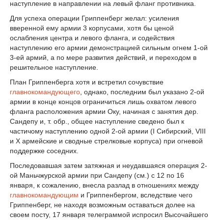
наступление в направлении на левый фланг противника.
Для успеха операции Гриппенберг желал: усиления
вверенной ему армии 3 корпусами, хотя бы ценой
ослабления центра и левого фланга, и содействия
наступлению его армии демонстрацией сильным огнем 1-ой
3-ей армий, а по мере развития действий, и переходом в
решительное наступление.
План Гриппенберга хотя и встретил сочувствие
главнокомандующего
, однако, последним был указано 2-ой
армии в конце концов ограничиться лишь охватом левого
фланга расположения армии Оку, начиная с занятия дер.
Сандепу и, т. обр., общее наступление сведено был к
частичому наступлению одной 2-ой армии (I Сибирский, VIII
и X армейские и сводные стрелковые корпуса) при огневой
поддержке соседних.
Последовавшая затем затяжная и неудавшаяся операция 2-
ой Маньчжурской армии при Сандепу (см.) с 12 по 16
января, к сожалению, внесла разлад в отношениях между
главнокомандующим
и Гриппенбергом, вследствие чего
Гриппенберг, не находя возможным оставаться долее на
своем посту, 17 января телеграммой испросил Высочайшего