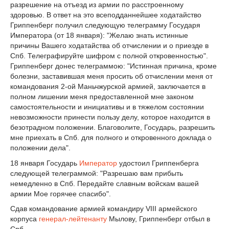
разрешение на отъезд из армии по расстроенному
здоровью. В ответ на это всеподданнейшее ходатайство
Гриппенберг получил следующую телеграмму Государя
Императора (от 18 января): "Желаю знать истинные
причины Вашего ходатайства об отчислении и о приезде в
Спб. Телеграфируйте шифром с полной откровенностью".
Гриппенберг донес телеграммою: "Истинная причина, кроме
болезни, заставившая меня просить об отчислении меня от
командования 2-ой Маньчжурской армией, заключается в
полном лишении меня предоставленной мне законом
самостоятельности и инициативы и в тяжелом состоянии
невозможности принести пользу делу, которое находится в
безотрадном положении. Благоволите, Государь, разрешить
мне приехать в Спб. для полного и откровенного доклада о
положении дела".
18 января Государь
Император
удостоил Гриппенберга
следующей телеграммой: "Разрешаю вам прибыть
немедленно в Спб. Передайте славным войскам вашей
армии Мое горячее спасибо".
Сдав командование армией командиру VIII армейского
корпуса
генерал-лейтенанту
Мылову, Гриппенберг отбыл в