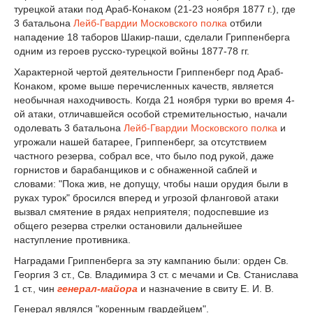
турецкой атаки под Араб-Конаком (21-23 ноября 1877 г.), где
3 батальона
Лейб-Гвардии Московского полка
отбили
нападение 18 таборов Шакир-паши, сделали Гриппенберга
одним из героев русско-турецкой войны 1877-78 гг.
Характерной чертой деятельности Гриппенберг под Араб-
Конаком, кроме выше перечисленных качеств, является
необычная находчивость. Когда 21 ноября турки во время 4-
ой атаки, отличавшейся особой стремительностью, начали
одолевать 3 батальона
Лейб-Гвардии Московского полка
и
угрожали нашей батарее, Гриппенберг, за отсутствием
частного резерва, собрал все, что было под рукой, даже
горнистов и барабанщиков и с обнаженной саблей и
словами: "Пока жив, не допущу, чтобы наши орудия были в
руках турок" бросился вперед и угрозой фланговой атаки
вызвал смятение в рядах неприятеля; подоспевшие из
общего резерва стрелки остановили дальнейшее
наступление противника.
Наградами Гриппенберга за эту кампанию были: орден Св.
Георгия 3 ст., Св. Владимира 3 ст. с мечами и Св. Станислава
1 ст., чин
генерал-майора
и назначение в свиту Е. И. В.
Генерал являлся "коренным гвардейцем".