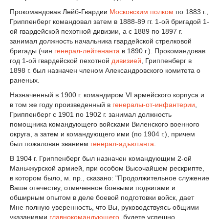
Прокомандовав Лейб-Гвардии
Московским полком
по 1883 г.,
Гриппенберг командовал затем в 1888-89 гг. 1-ой бригадой 1-
ой гвардейской пехотной дивизии, а с 1889 по 1897 г.
занимал должность начальника гвардейской стрелковой
бригады (чин
генерал-лейтенанта
в 1890 г.). Прокомандовав
год 1-ой гвардейской пехотной
дивизией
, Гриппенберг в
1898 г. был назначен членом Александровского комитета о
раненых.
Назначенный в 1900 г. командиром VI армейского корпуса и
в том же году произведенный в
генералы-от-инфантерии
,
Гриппенберг с 1901 по 1902 г. занимал должность
помощника командующего войсками Виленского военного
округа, а затем и командующего ими (по 1904 г.), причем
был пожалован званием
генерал-адъютанта
.
В 1904 г. Гриппенберг был назначен командующим 2-ой
Маньчжурской армией, при особом Высочайшем рескрипте,
в котором было, м. пр., сказано: "Продолжительное служение
Ваше отечеству, отмеченное боевыми подвигами и
обширным опытом в деле боевой подготовки войск, дает
Мне полную уверенность, что Вы, руководствуясь общими
указаниями
главнокомандующего
, будете успешно