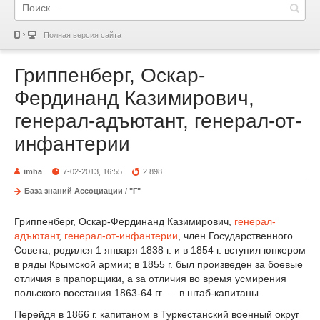
Полная версия сайта
Гриппенберг, Оскар-
Фердинанд Казимирович,
генерал-адъютант, генерал-от-
инфантерии
imha
7-02-2013, 16:55
2 898
База знаний Ассоциации
/
"Г"
Гриппенберг, Оскар-Фердинанд Казимирович,
генерал-
адъютант
,
генерал-от-инфантерии
, член Государственного
Совета, родился 1 января 1838 г. и в 1854 г. вступил юнкером
в ряды Крымской армии; в 1855 г. был произведен за боевые
отличия в прапорщики, а за отличия во время усмирения
польского восстания 1863-64 гг. — в штаб-капитаны.
Перейдя в 1866 г. капитаном в Туркестанский военный округ