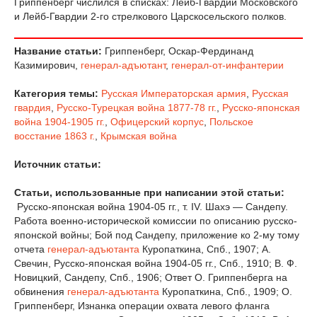
Гриппенберг числился в списках: Лейб-Гвардии Московского
и Лейб-Гвардии 2-го стрелкового Царскосельского полков.
Название статьи:
Гриппенберг, Оскар-Фердинанд
Казимирович,
генерал-адъютант
,
генерал-от-инфантерии
Категория темы:
Русская Императорская армия
,
Русская
гвардия
,
Русско-Турецкая война 1877-78 гг.
,
Русско-японская
война 1904-1905 гг.
,
Офицерский корпус
,
Польское
восстание 1863 г.
,
Крымская война
Источник статьи:
Статьи, использованные при написании этой статьи:
Русско-японская война 1904-05 гг., т. IV. Шахэ — Сандепу.
Работа военно-исторической комиссии по описанию русско-
японской войны; Бой под Сандепу, приложение ко 2-му тому
отчета
генерал-адъютанта
Куропаткина, Спб., 1907; А.
Свечин, Русско-японская война 1904-05 гг., Спб., 1910; В. Ф.
Новицкий, Сандепу, Спб., 1906; Ответ О. Гриппенберга на
обвинения
генерал-адъютанта
Куропаткина, Спб., 1909; О.
Гриппенберг, Изнанка операции охвата левого фланга