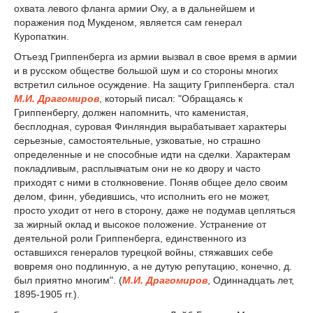
охвата левого фланга армии Оку, а в дальнейшем и
поражения под Мукденом, является сам генерал
Куропаткин.
Отъезд Гриппенберга из армии вызвал в свое время в армии
и в русском обществе большой шум и со стороны многих
встретил сильное осуждение. На защиту Гриппенберга. стал
М.И. Драгомиров
, который писал: "Обращаясь к
Гриппенбергу, должен напомнить, что каменистая,
бесплодная, суровая Финляндия вырабатывает характеры
серьезные, самостоятельные, узковатые, но страшно
определенные и не способные идти на сделки. Характерам
покладливым, расплывчатым они не ко двору и часто
приходят с ними в столкновение. Поняв общее дело своим
делом, финн, убедившись, что исполнить его не может,
просто уходит от него в сторону, даже не подумав цепляться
за жирный оклад и высокое положение. Устранение от
деятельной роли Гриппенберга, единственного из
оставшихся генералов турецкой войны, стяжавших себе
вовремя оно подлинную, а не дутую репутацию, конечно, д.
был приятно многим". (
М.И. Драгомиров
, Одиннадцать лет,
1895-1905 гг.).