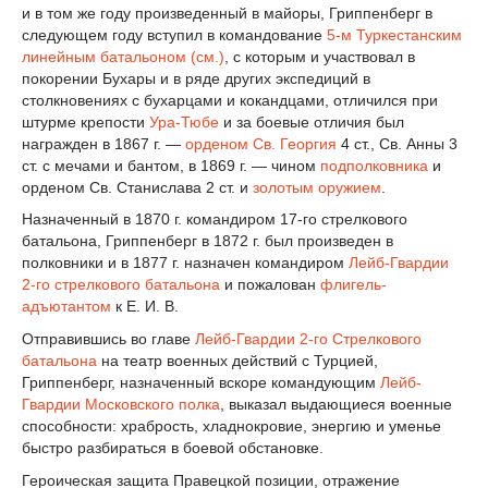
и в том же году произведенный в майоры, Гриппенберг в
следующем году вступил в командование
5-м Туркестанским
линейным батальоном (см.)
, с которым и участвовал в
покорении Бухары и в ряде других экспедиций в
столкновениях с бухарцами и кокандцами, отличился при
штурме крепости
Ура-Тюбе
и за боевые отличия был
награжден в 1867 г. —
орденом Св. Георгия
4 ст., Св. Анны 3
ст. с мечами и бантом, в 1869 г. — чином
подполковника
и
орденом Св. Станислава 2 ст. и
золотым оружием
.
Назначенный в 1870 г. командиром 17-го стрелкового
батальона, Гриппенберг в 1872 г. был произведен в
полковники и в 1877 г. назначен командиром
Лейб-Гвардии
2-го стрелкового батальона
и пожалован
флигель-
адъютантом
к Е. И. В.
Отправившись во главе
Лейб-Гвардии 2-го Стрелкового
батальона
на театр военных действий с Турцией,
Гриппенберг, назначенный вскоре командующим
Лейб-
Гвардии Московского полка
, выказал выдающиеся военные
способности: храбрость, хладнокровие, энергию и уменье
быстро разбираться в боевой обстановке.
Героическая защита Правецкой позиции, отражение