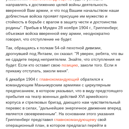
направлять к достижению целей войны деятельность
вверенной Вам армии, и что под Вашим начальством наши
доблестные войска проявят присущие им мужество и
стойкость в борьбе с врагом в защиту чести и достоинства
родины". Прибыв в Мукден 28 ноября 1904 г., Гриппенберг,
объезжая войска вверенной ему армии, неоднократно
говорил, что отступление не будет.
Так, обращаясь к полкам 54-ой пехотной дивизии,
дрогнувшей под Янтаем, он сказал: "Я уверен, ребята, что вы
не сдадите перед неприятелем. Знайте, что отступления не
будет. Если кто оставит свою
позицию
, заколи того. Если я
прикажу отступать, заколи меня".
6 декабря 1904 г.
главнокомандующий
обратился к
командующим Маньчжурским армиями с циркулярным
предписанием, в котором указывал, что в виду предстоящего
прибытия на театр военных действий XVI армейского
корпуса и стрелковых бригад, дающего нам чувствительный
перевес в силах, "дальнейшее энергичное движение вперед
является своевременным". На основании этого указания
Гриппенберг представил
главнокомандующему
свой
операционный план, в котором предлагал перейти в