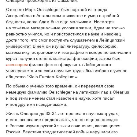
Олеарий происходить из Саксонии.
Отец его Марк Oelschleger был портной из города
Ашерлебена в Ангальтском княжестве и умер в крайней
бедности, когда Адам был еще мальчиком. Несмотря
на тяжёлые материальные условия жизни, Адам не только
ревностно учился, но и пристрастился к науке и наконец
достиг того, что смог поступить слушателем в Лейпцигский
университет. В нем он изучал литературу, философию,
математику, астрономию и географию и вскоре по окончании
курса получил степень магистра философии, затем был
асессором
философского факультета Лейпцигского
университета и за свои научные труды был избран в ученое
общество "Klein Fursten-Kollegium».
По обычаю учёных того времени, он переделал свою
немецкую фамилию Oelschleger на латинский лад в Olearius
и под этим именем стал известен в науке, хотя писал
и под другими псевдонимами.
Жизнь Олеария до 33-34 лет прошла в научных трудах,
и есть основание предполагать, что он еще до поездки
в Россию изучал русский язык и сочинения, касающиеся
России. Бедствия тридцатилетней войны нарушили его