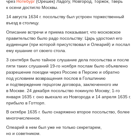
чрез
Нотебург
(Орешек) Ладогу, Новгород, Торжок, Тверь
к осени достигло Москвы.
14 августа 1634 г. посольству был устроен торжественный
въезд в столицу.
Описание встречи и приема показывает, что московское
правительство было радо посольству: Царь удостоил его
аудиенции (при которой присутствовал и Олеарий) и послал
ему кушание от своего стола.
3 сентября было тайное слушание дела посольства и после
пяти таких слушаний 19-го ноября послам было объявлено
разрешение поездки через Россию в Персию и обратно
под условием возвращения послов в Голштинию
и подтверждение герцогом договора, заключенного им
в Москве. 24 декабря посольство покинуло Москву; 1-го
января 1635 г. оно выехало из Новгорода и 14 апреля 1635 г.
прибыло в Готторп.
В октябре 1635 г. было снаряжено второе посольство, более
многочисленное.
Олеарий в нем был уже не только секретарем,
но и советником.