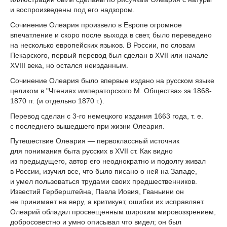
и воспроизведены под его надзором.
Сочинение Олеария произвело в Европе огромное
впечатление и скоро после выхода в свет, было переведено
на несколько европейских языков. В России, по словам
Пекарского, первый перевод был сделан в XVII или начале
XVIII века, но остался неизданным.
Сочинение Олеария было впервые издано на русском языке
целиком в "Чтениях императорского М. Общества» за 1868-
1870 гг. (и отдельно 1870 г.).
Перевод сделан с 3-го немецкого издания 1663 года, т. е.
с последнего вышедшего при жизни Олеария.
Путешествие Олеария — первоклассный источник
для понимания быта русских в XVII ст. Как видно
из предыдущего, автор его неоднократно и подолгу живал
в России, изучил все, что было писано о ней на Западе,
и умел пользоваться трудами своих предшественников.
Известий Герберштейна, Павла Иовия, Гваньини он
не принимает на веру, а критикует, ошибки их исправляет.
Олеарий обладал просвещенным широким мировоззрением,
добросовестно и умно описывал что видел; он был