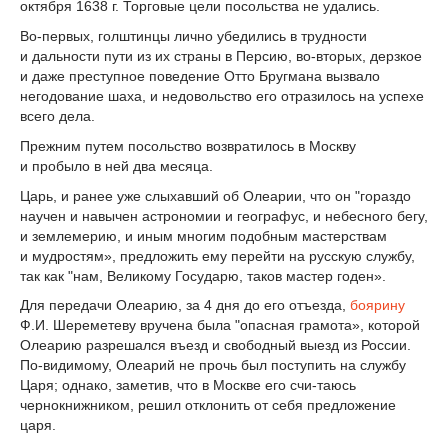
октября 1638 г. Торговые цели посольства не удались.
Во-первых, голштинцы лично убедились в трудности
и дальности пути из их страны в Персию, во-вторых, дерзкое
и даже преступное поведение Отто Бругмана вызвало
негодование шаха, и недовольство его отразилось на успехе
всего дела.
Прежним путем посольство возвратилось в Москву
и пробыло в ней два месяца.
Царь, и ранее уже слыхавший об Олеарии, что он "гораздо
научен и навычен астрономии и географус, и небесного бегу,
и землемерию, и иным многим подобным мастерствам
и мудростям», предложить ему перейти на русскую службу,
так как "нам, Великому Государю, таков мастер годен».
Для передачи Олеарию, за 4 дня до его отъезда,
боярину
Ф.И. Шереметеву вручена была "опасная грамота», которой
Олеарию разрешался въезд и свободный выезд из России.
По-видимому, Олеарий не прочь был поступить на службу
Царя; однако, заметив, что в Москве его счи-таюсь
чернокнижником, решил отклонить от себя предложение
царя.