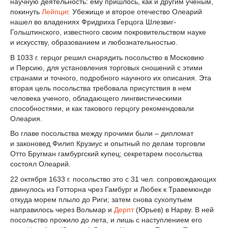
научную деятельность: ему пришлось, как и другим ученым,
покинуть
Лейпциг
. Убежище и второе отечество Олеарий
нашел во владениях Фридриха Герцога Шлезвиг-
Гольштинского, известного своим покровительством науке
и искусству, образованием и любознательностью.
В 1033 г. герцог решил снарядить посольство в Московию
и Персию, для установления торговых сношений с этими
странами и точного, подробного научного их описания. Эта
вторая цель посольства требовала присутствия в нем
человека ученого, обладающего лингвистическими
способностями, и как такового герцогу рекомендовали
Олеария.
Во главе посольства между прочими были – дипломат
и законовед Филип Крузиус и опытный по делам торговли
Отто Бругман гамбургский купец; секретарем посольства
состоял Олеарий.
22 октября 1633 г. посольство это с 31 чел. сопровождающих
двинулось из Готторна чрез Гамбург и Любек к Травемюнде
откуда морем плыло до Риги; затем снова сухопутьем
направилось через Вольмар и
Дерпт
(Юрьев) в Нарву. В ней
посольство прожило до лета, и лишь с наступлением его