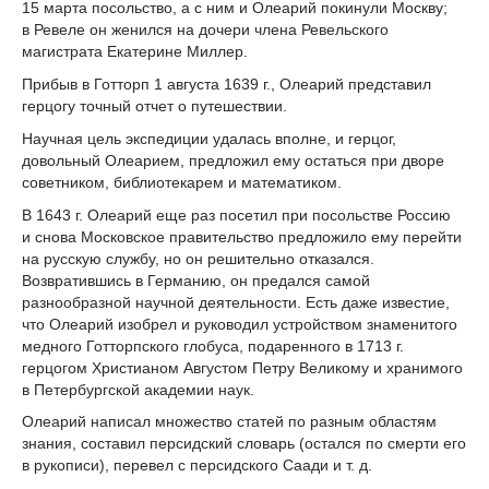
15 марта посольство, а с ним и Олеарий покинули Москву;
в Ревеле он женился на дочери члена Ревельского
магистрата Екатерине Миллер.
Прибыв в Готторп 1 августа 1639 г., Олеарий представил
герцогу точный отчет о путешествии.
Научная цель экспедиции удалась вполне, и герцог,
довольный Олеарием, предложил ему остаться при дворе
советником, библиотекарем и математиком.
В 1643 г. Олеарий еще раз посетил при посольстве Россию
и снова Московское правительство предложило ему перейти
на русскую службу, но он решительно отказался.
Возвратившись в Германию, он предался самой
разнообразной научной деятельности. Есть даже известие,
что Олеарий изобрел и руководил устройством знаменитого
медного Готторпского глобуса, подаренного в 1713 г.
герцогом Христианом Августом Петру Великому и хранимого
в Петербургской академии наук.
Олеарий написал множество статей по разным областям
знания, составил персидский словарь (остался по смерти его
в рукописи), перевел с персидского Саади и т. д.