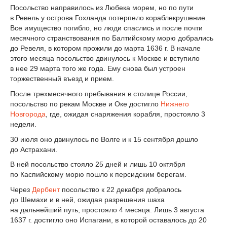
Посольство направилось из Любека морем, но по пути
в Ревель у острова Гохланда потерпело кораблекрушение.
Все имущество погибло, но люди спаслись и после почти
месячного странствования по Балтийскому морю добрались
до Ревеля, в котором прожили до марта 1636 г. В начале
этого месяца посольство двинулось к Москве и вступило
в нее 29 марта того же года. Ему снова был устроен
торжественный въезд и прием.
После трехмесячного пребывания в столице России,
посольство по рекам Москве и Оке достигло
Нижнего
Новгорода
, где, ожидая снаряжения корабля, простояло 3
недели.
30 июля оно двинулось по Волге и к 15 сентября дошло
до Астрахани.
В ней посольство стояло 25 дней и лишь 10 октября
по Каспийскому морю пошло к персидским берегам.
Через
Дербент
посольство к 22 декабря добралось
до Шемахи и в ней, ожидая разрешения шаха
на дальнейший путь, простояло 4 месяца. Лишь 3 августа
1637 г. достигло оно Испагани, в которой оставалось до 20