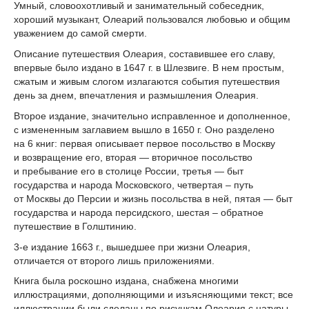
Умный, словоохотливый и занимательный собеседник,
хороший музыкант, Олеарий пользовался любовью и общим
уважением до самой смерти.
Описание путешествия Олеария, составившее его славу,
впервые было издано в 1647 г. в Шлезвиге. В нем простым,
сжатым и живым слогом излагаются события путешествия
день за днем, впечатления и размышления Олеария.
Второе издание, значительно исправленное и дополненное,
с измененным заглавием вышло в 1650 г. Оно разделено
на 6 книг: первая описывает первое посольство в Москву
и возвращение его, вторая — вторичное посольство
и пребывание его в столице России, третья — быт
государства и народа Московского, четвертая – путь
от Москвы до Персии и жизнь посольства в ней, пятая — быт
государства и народа персидского, шестая – обратное
путешествие в Голштинию.
3-е издание 1663 г., вышедшее при жизни Олеария,
отличается от второго лишь приложениями.
Книга была роскошно издана, снабжена многими
иллюстрациями, дополняющими и изъясняющими текст; все
иллюстрации были сделаны по рисункам Олеария с натуры