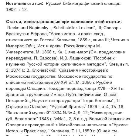
Источник статьи:
Русский библиографический словарь.
1902. т. 12.
Статьи, использованные при написании этой статьи:
Recke und Napiersky: „ Schriftsteller-Lexicon“, III; Словарь
Брокгауза и Ефрона; "Архив истор. и практ. свед.,
относящихся до России" Калачева, 1859 г., книга III; Чтения в
Императ. Общ. Ист. и древн. Российских при М.
Университете, М. 1868 г., Кн. 1 янв.-март (См. предисловие
переводчика. П. Барсова). И.В. Лашнюков: "Пособие к
изучению Русской истории критическим методом", Киев, вып.
2, 1874 г.; В. Ключевский: "Сказания иностранцев о
Московском государстве. Московское государство по
описанию иностранцев XV-XVI в.". М. 1866 г. Русские
переводы Олеария. Неиздан. перевод конца XVII— XVIII в.
хранится в рукописях Импер. Публ. Библиотеки. О нем:
Пекарский: „ Наука и литература при Петре Великом“, Т.I.
Отрывки из Олеария: "Русский Зритель" 1829 г. ч. 4, 15. 16.
"Заволжский муравей" 1834 №№ 4, 9, 12; "Нижегородские
губ. Ведомости" 1845 г. №№ 1, 2, 3 и т. д. Большой отрывок из
Олеария переведенный г. Михайловым напечатан в "Архиве
Истор. и Практ. свед." Калачева, Т. III, 1859 г. (О нем см.