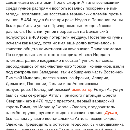
союзниками вестготами. После смерти Аттилы возникшими
среди гуннов распрями воспользовались покорённые ими
гепиды, возглавившие восстание германских племён против
гуннов. В 454 году в битве при реке Недао в Паннонии гунны
были разбиты и ушли в Причерноморье: мощный союз
распался. Попытки гуннов прорваться на Балканский
полуостров в 469 году потерпели неудачу. Постепенно гунны
исчезли как народ, хотя их имя ещё долго встречалось в
качестве общего наименования кочевников Причерноморья.
По свидетельствам готского историка VI века Иордана
племена, раннее входившие в состав "гуннского» союза,
овободившись от насильственного "союза» кочевников, взяли
под контроль как Западную, так и обширную часть Восточной
Римской Империи, поселившись во Фракии, Иллирии,
Далматии, Паннонии, Галлии и на Аппенинском
полуострове. Последний римский
император
Ромул Августул
был сыном секретаря Аттилы, римского патриция Ореста.
Свергший его в 476 году с престола, первый варварский
король Рима, по Иордану "король Одоакр, предводитель
племён герулов, ругиев и скиров, живших в долине
Дуная
,
был сыном лучшего военачальника Аттилы, вождя скиров,
Эдекона. Предводитель остготов Теодорих, сын сподвижника
Аттилы, остготского короля Теодимира, коварно убивший