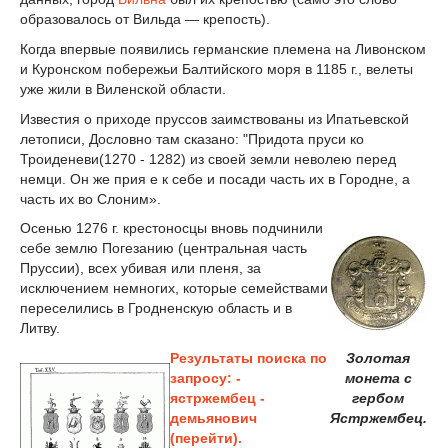
образовалось от Вильда — крепость).
Когда впервые появились германские племена на Ливонском
и Куронском побережьи Балтийского моря в 1185 г., велеты
уже жили в Виленской области.
Известия о приходе пруссов заимствованы из Ипатьевской
летописи, Дословно там сказано: "Придота пруси ко
Троиденеви(1270 - 1282) из своей земли неволею перед
немци. Он же прия е к себе и посади часть их в Городне, а
часть их во Слоним».
Осенью 1276 г. крестоносцы вновь подчинили
себе землю Погезанию (центральная часть
Пруссии), всех убивая или пленя, за
исключением немногих, которые семействами
переселились в Гродненскую область и в
Литву.
Результаты поиска по
Золотая
запросу: -
монета с
ястржембец -
гербом
демьянович
Ястржембец.
(перейти).