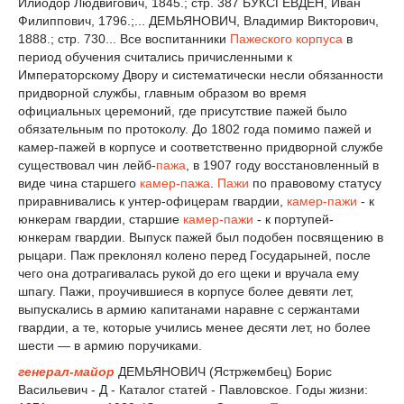
Илиодор Людвигович, 1845.; стр. 387 БУКСГЕВДЕН, Иван
Филиппович, 1796.;... ДЕМЬЯНОВИЧ, Владимир Викторович,
1888.; стр. 730... Все воспитанники
Пажеского корпуса
в
период обучения считались причисленными к
Императорскому Двору и систематически несли обязанности
придворной службы, главным образом во время
официальных церемоний, где присутствие пажей было
обязательным по протоколу. До 1802 года помимо пажей и
камер-пажей в корпусе и соответственно придворной службе
существовал чин лейб-
пажа
, в 1907 году восстановленный в
виде чина старшего
камер-пажа
.
Пажи
по правовому статусу
приравнивались к унтер-офицерам гвардии,
камер-пажи
- к
юнкерам гвардии, старшие
камер-пажи
- к портупей-
юнкерам гвардии. Выпуск пажей был подобен посвящению в
рыцари. Паж преклонял колено перед Государыней, после
чего она дотрагивалась рукой до его щеки и вручала ему
шпагу. Пажи, проучившиеся в корпусе более девяти лет,
выпускались в армию капитанами наравне с сержантами
гвардии, а те, которые учились менее десяти лет, но более
шести — в армию поручиками.
генерал-майор
ДЕМЬЯНОВИЧ (Ястржембец) Борис
Васильевич - Д - Каталог статей - Павловское. Годы жизни: