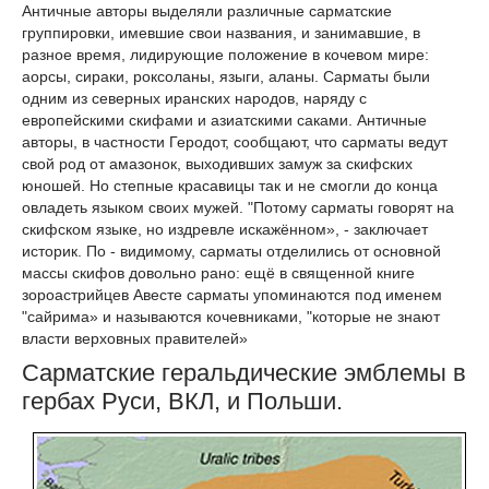
Античные авторы выделяли различные сарматские
группировки, имевшие свои названия, и занимавшие, в
разное время, лидирующие положение в кочевом мире:
аорсы, сираки, роксоланы, языги, аланы. Сарматы были
одним из северных иранских народов, наряду с
европейскими скифами и азиатскими саками. Античные
авторы, в частности Геродот, сообщают, что сарматы ведут
свой род от амазонок, выходивших замуж за скифских
юношей. Но степные красавицы так и не смогли до конца
овладеть языком своих мужей. "Потому сарматы говорят на
скифском языке, но издревле искажённом», - заключает
историк. По - видимому, сарматы отделились от основной
массы скифов довольно рано: ещё в священной книге
зороастрийцев Авесте сарматы упоминаются под именем
"сайрима» и называются кочевниками, "которые не знают
власти верховных правителей»
Сарматские геральдические эмблемы в
гербах Руси, ВКЛ, и Польши.