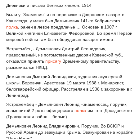
Дневники и письма Великих княжон. 1914
Были у "Знамения" и на перевязке в Дворцовом лазарете.
Как всегда, у меня был Демьянович 141-го Кобринского
полка
, ранен в левое предплечье … Основан в 1907 г.
Великой княгиней Елизаветой Федоровной. Во время Первой
мировой войны там был оборудован лазарет имени...
Ястржембец - Демьянович Дмитрий Леонидович,
православный, из потомственных дворян Ковенской губ.,
отказался принять
присягу
Временному правительству,
разыскивался НКВД.
Демьянович Дмитрий Леонидович, художник акушерской
школы. Боровичи. Арестован 19 марта 1938 г. Монархист,
белогвардейский офицер. Расстрелян в 1938 г. захоронен в г.
Ленинград.
Ястрежембец - Демьянович Леонид –знаменосец, поручик,
знаменитой 2 роты офицерского
полка
им. ген. Дроздовского
(Гражданская война – белые)
Демьянович Леонид Владимирович. Поручик. Во ВСЮР и
Русской Армии до эвакуации Крыма. Эвакуирован на корабле
"Петр Регир".