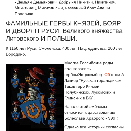
- Демьян Демьянович, Добрыня Никитич, Никитинич,
Микитинец, Микитин сын, названный брат Алеши
Поповича.
ФАМИЛЬНЫЕ ГЕРБЫ КНЯЗЕЙ, БОЯР
И ДВОРЯН РУСИ, Великого княжества
Литовского И ПОЛЬШИ.
К 1150 лет Руси, Смоленска, 400 лет Нац. единства, 200 лет
Бородино.
Многие Российские роды
пользовались
гербомЯстржембец.
Об
этом А.
Лакиер "Русская геральдика»
Таков герб Князей
Полубинских, Лукомских и
Глинских в ВКЛ.
Начало этой эмблемы
относится к царствованию
Болеслава Храброго - 999 г.
Однако все историки соглаcны