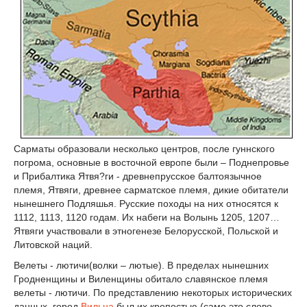
Сарматы образовали несколько центров, после гуннского
погрома, основные в восточной европе были – Поднепровье
и Прибалтика Ятвя?ги - древнепрусское балтоязычное
племя, Ятвяги, древнее сарматское племя, дикие обитатели
нынешнего Подляшья. Русские походы на них относятся к
1112, 1113, 1120 годам. Их набеги на Волынь 1205, 1207…
Ятвяги участвовали в этногенезе Белорусской, Польской и
Литовской наций.
Велеты - лютичи(волки – лютые). В пределах нынешних
Гродненщины и Виленщины обитало славянское племя
велеты - лютичи. По представлению некоторых исторических
данных, город
Вильна
был их крепостью (само это слово