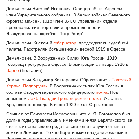
Демьянович Николай Иванович. Офицер лб. гв. Агроном,
член Учредительного собрания. В белых войсках Северного
фронта; авг.-сен. 1918 член ВУСО управлении отдела
продовольствия, торговли и промышленности …
Эвакуирован на корабле "Петр Регир".
Демьянович. Киевский
губернатор
, председатель судебной
палаты. Расстрелян большевиками весной 1919 в Одессе.
Демьянович. В Вооруженных Силах Юга России; 1919
товарищ прокурора в Одессе. В эмиграции с январь 1920 в
Варне
(Болгария).
Демьянович Владимир Викторович. Образование -
Пажеский
Корпус
.
Подпоручик
. В Вооруженных силах Юга России в
составе Сводно-гвардейского офицерского
полка
. Под
знаменем
Лейб-Гвардии Гренадерского полка
. Участник
Бредовского похода. В июне 1920 в лаг. Стржалково.
Слышал от Елизаветы Иосифовны, что И. Я. Богомолов был
долгие годы управляющим имениями князя Барятинского, за
что, в качестве своего рода пенсии, он и получил от князя
земли в Ломакино. То что Барятинские владели землями в
Ломакино, документально не подтверждается, хотя в