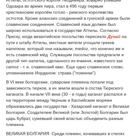
Одоакра во время пира, стал в 496 году первым
христианским королём готско - римского королевства
остготов. Кроме аланских соединений в гуннской армии были
славянские соединения. Славянский язык должен был
широко использоваться в государстве Аттилы. Согласно
Приску, когда византийское посольство пересекло
Дунай
на
пути к штабу Аттилы, местные жители угощали греков
напитком, который они называли, medoz, что конечно же и
есть славянский мёд. Служащим посольства предлагали и
другой тип напитка, сделанного из ячменя, известного как
camoz - т. е. славянский квас. Еще одно славянское слово,
упоминаемое Иорданом: страва ("поминки")
В VI веке болгарские, суварские племена попали под
зависимость тюрков, а их земли вошли в состав Тюркского
каганата. В начале VII века (30 - е годы) каганат распался и
на территории между Черным и Каспийским морями
образовались два государства - Хазарский каганат и Великая
Болгария. Создателем Великой (или Золотой) Болгарии был
царь Кубрат, сумевший своей властью объединить разные
племена
ВЕЛИКАЯ БОЛГАРИЯ. Среди племен, кочевавших в степях