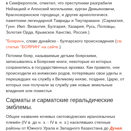
в Симферополе, отметил, что преступники разграбили
Нейзацкий и Алонский могильники, курган Демьяновичи,
Краснозоринское городище, и другие археологическ.
памятники легендарной Тавриды и Тмутаракани. (Сарматия,
Гунн. Имп. Византия, Булгария, Хазария, Русь, Половцы,
Золотая Орда, Крымское Ханство, Россия.)
"
Боярин
», слово дунайско - булгарского происхождения (
см.
статью "БОЯРИН" на сайте.
).
Потомки бояр, называемые детьми боярскими,
записывались в Боярские книги, некоторые из которых
сохранились в государственных архивах. Как правило, они
происходили из княжеских родов, потерявших свои уделы и
перешедших на службу к Великому князю, позднее, Царю, от
которых они получали за службу уже новые земельные
владения или поместья.
Сарматы и сарматские геральдические
эмблемы.
Общее название кочевых скотоводческих ираноязычных
племён (IV в. до н. э. - IV в. н. э.) населявших степные
районы от Южного Урала и Западного Казахстана до
Дуная
.