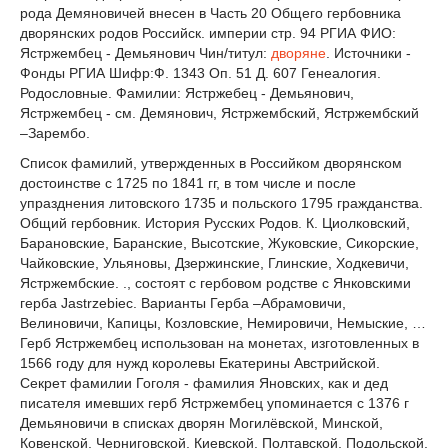
рода Демяновичей внесен в Часть 20 Общего гербовника
дворянских родов Российск. империи стр. 94 РГИА ФИО:
Ястржембец - Демьянович Чин/титул:
дворяне
. Источники -
Фонды РГИА Шифр:Ф. 1343 Оп. 51 Д. 607 Генеалогия.
Родословные. Фамилии: Ястржебец - Демьянович,
Ястржембец - см. Демянович, Ястржембский, Ястржембский
–Зарембо.
Список фамилий, утвержденных в Российком дворянском
достоинстве с 1725 по 1841 гг, в том числе и после
упразднения литовского 1735 и польского 1795 гражданства.
Общий гербовник. История Русских Родов. К. Циолковский,
Барановские, Баранские, Высотские, Жуковские, Сикорские,
Чайковские, Ульяновы, Дзержинские, Глинские, Ходкевичи,
Ястржембские. ., состоят с гербовом родстве с Янковскими
герба Jastrzebiec. Варианты Герба –Абрамовичи,
Велиновичи, Капицы, Козловские, Немировичи, Немыские, …
Герб Ястржембец использован на монетах, изготовленных в
1566 году для нужд королевы Екатерины Австрийской.
Секрет фамилии Гоголя - фамилия Яновских, как и дед
писателя имевших герб Ястржембец упоминается с 1376 г
Демьяновичи в списках дворян Могилёвской, Минской,
Ковенской, Черниговской, Киевской, Полтавской, Подольской,