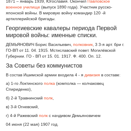
1871 – январь 1939, Югославия. Окончил
Павловское
военное училище
(выпуск 1890 года). Участник русско-
японской войны. В мировую войну командир 120 -й
артиллерийской бригады.
Георгиевские кавалеры периода Первой
мировой войны: именные списки.
ДЕМЬЯНОВИЧ Борис Васильевич,
полковник
, 3 3-я арт. бри г.
ГО-ВП от 11. 04. 1915. Мстиславский повет. Могилёвской
Губернии. ГО - ВП от 15. 01. 1917. Ф. 400. Оп. 12.
За Советы без коммунистов
В состав Ишимской армии входила 4 - я
дивизия
в составе:
а) 1-го Локтинского
полка
(комполка — колчаковец
Спириденко),
б) 2-й Травнинский
полк
,
в) 3-й Огневский,
г) 4-й Ражевский
полк
с начдивом Демьяновичем
04 июня (22 мая) 1907 год.