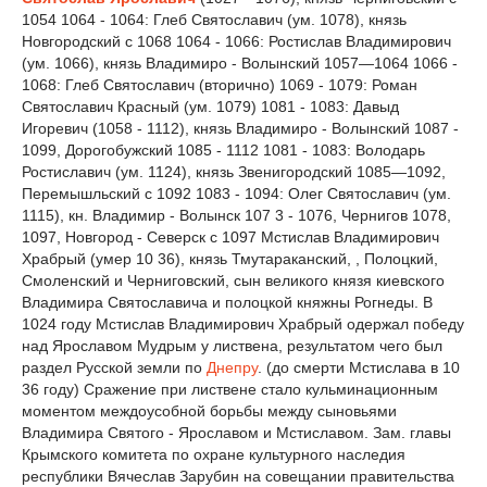
1054 1064 - 1064: Глеб Святославич (ум. 1078), князь
Новгородский с 1068 1064 - 1066: Ростислав Владимирович
(ум. 1066), князь Владимиро - Волынский 1057—1064 1066 -
1068: Глеб Святославич (вторично) 1069 - 1079: Роман
Святославич Красный (ум. 1079) 1081 - 1083: Давыд
Игоревич (1058 - 1112), князь Владимиро - Волынский 1087 -
1099, Дорогобужский 1085 - 1112 1081 - 1083: Володарь
Ростиславич (ум. 1124), князь Звенигородский 1085—1092,
Перемышльский с 1092 1083 - 1094: Олег Святославич (ум.
1115), кн. Владимир - Волынск 107 3 - 1076, Чернигов 1078,
1097, Новгород - Северск с 1097 Мстислав Владимирович
Храбрый (умер 10 36), князь Тмутараканский, , Полоцкий,
Смоленский и Черниговский, сын великого князя киевского
Владимира Святославича и полоцкой княжны Рогнеды. В
1024 году Мстислав Владимирович Храбрый одержал победу
над Ярославом Мудрым у листвена, результатом чего был
раздел Русской земли по
Днепру
. (до смерти Мстислава в 10
36 году) Сражение при листвене стало кульминационным
моментом междоусобной борьбы между сыновьями
Владимира Святого - Ярославом и Мстиславом. Зам. главы
Крымского комитета по охране культурного наследия
республики Вячеслав Зарубин на совещании правительства