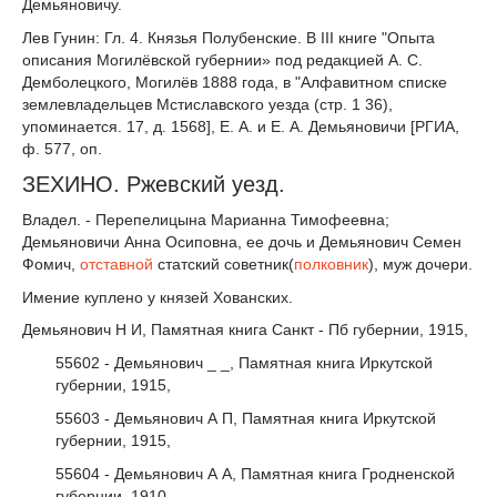
Демьяновичу.
Лев Гунин: Гл. 4. Князья Полубенские. В III книге "Опыта
описания Могилёвской губернии» под редакцией А. С.
Демболецкого, Могилёв 1888 года, в "Алфавитном списке
землевладельцев Мстиславского уезда (стр. 1 36),
упоминается. 17, д. 1568], Е. А. и Е. А. Демьяновичи [РГИА,
ф. 577, оп.
ЗЕХИНО. Ржевский уезд.
Владел. - Перепелицына Марианна Тимофеевна;
Демьяновичи Анна Осиповна, ее дочь и Демьянович Семен
Фомич,
отставной
статский советник(
полковник
), муж дочери.
Имение куплено у князей Хованских.
Демьянович Н И, Памятная книга Санкт - Пб губернии, 1915,
55602 - Демьянович _ _, Памятная книга Иркутской
губернии, 1915,
55603 - Демьянович А П, Памятная книга Иркутской
губернии, 1915,
55604 - Демьянович А А, Памятная книга Гродненской
губернии, 1910,