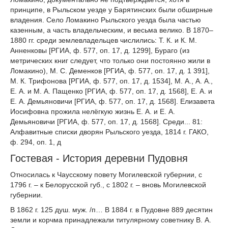
принципе, в Рыльском уезде у Барятинских были обширные
владения. Село Ломакино Рыльского уезда была частью
казенным, а часть владельческим, и весьма велико. В 1870–
1880 гг. среди землевладельцев числились: Т. К. и К. М.
Анненковы [РГИА, ф. 577, оп. 17, д. 1299], Бураго (из
метрических книг следует, что только они постоянно жили в
Ломакино), М. С. Деменков [РГИА, ф. 577, оп. 17, д. 1 391],
М. К. Трифонова [РГИА, ф. 577, оп. 17, д. 1534], М. А., А. А.,
Е. А. и М. А. Пащенко [РГИА, ф. 577, оп. 17, д. 1568], Е. А. и
Е. А. Демьяновичи [РГИА, ф. 577, оп. 17, д. 1568]. Елизавета
Иосифовна прожила нелёгкую жизнь Е. А. и Е. А.
Демьяновичи [РГИА, ф. 577, оп. 17, д. 1568]. Среди... 81:
Алфавитные списки дворян Рыльского уезда, 1814 г. ГАКО,
ф. 294, оп. 1, д
Гостевая - История деревни Пудовня
Относилась к Чаусскому повету Могилевской губернии, с
1796 г. – к Белорусской губ., с 1802 г. – вновь Могилевской
губернии.
В 1862 г. 125 душ. муж. /п… В 1884 г. в Пудовне 889 десятин
земли и корчма принадлежали титулярному советнику В. А.