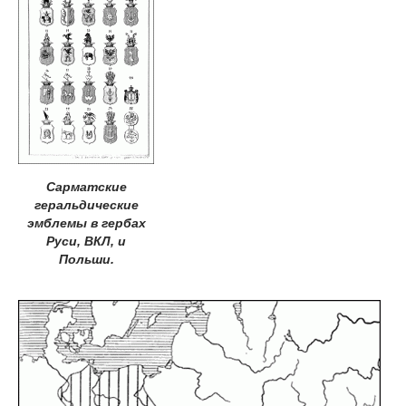
Сарматские
геральдические
эмблемы в гербах
Руси, ВКЛ, и
Польши.