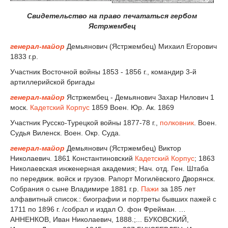
Свидетельство на право печататься гербом
Ястржембец
генерал-майор
Демьянович (Ястржембец) Михаил Егорович
1833 г.р.
Участник Восточной войны 1853 - 1856 г., командир 3-й
артиллерийской бригады
генерал-майор
Ястржембец - Демьянович Захар Нилович 1
моск.
Кадетский Корпус
1859 Воен. Юр. Ак. 1869
Участник Русско-Турецкой войны 1877-78 г.,
полковник
. Воен.
Судья Виленск. Воен. Окр. Суда.
генерал-майор
Демьянович (Ястржембец) Виктор
Николаевич. 1861 Константиновский
Кадетский Корпус
; 1863
Николаевская инженерная академия; Нач. отд. Ген. Штаба
по передвиж. войск и грузов. Рапорт Могилёвского Дворянск.
Собрания о сыне Владимире 1881 г.р.
Пажи
за 185 лет
алфавитный список.: биографии и портреты бывших пажей с
1711 по 1896 г. /собрал и издал О. фон Фрейман. …
АННЕНКОВ, Иван Николаевич, 1888.;... БУКОВСКИЙ,