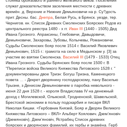
стоянка бронзового и раннего железного веков. Поселения
служат доказательством заселения местности с древних
времён. д. Верхние и Нижние Демьяновичи на р. Су?дость
прит. Десны. бас.
Днепра
, Белая Русь, в Брянск. уезде, тер.
Чернигов. кн. Список Древних Смоленских Боярских Родов из
центрального реестра 1480 - х гг.
Иван III
(1440 - 1505) Дед
Ивана Грозного. Апраксины, Глебовичи, Давыдовичи,
Демьяновичи, Захаровы, Зубовы, Колычевы, Романовичи.
Судьбы Смоленских бояр после 1514 г. Василий Яковлевич
Демьянович, 1515 г.: грамота на село в Медынском у. [3] за
участие во взятии Смоленска.
Василий III
(1479 - 1533) Отец
Ивана Грозного. Судьбы Брянских бояр после 1500 г. В
"Переписи войска Великого Княжества Литовского 1528 г. "
документированы двое Тризн: Богуш Тризна, Каменецкого
повета … - Декрет дворянину господарскому, пану Василью
Трызне, з Денисом Демьяновичем о паробка невольного -
июня 22 дня 1528 г. - короля Владислава IV на денежный
доход с Могилевской, Олыкской, Гродненской, Шавельской,
Брестской экономии в пользу подскарбия и писаря ВКЛ
Николая Кишки. <Гербовник Князей, Бояр и Дворян Великого
Княжества Литовского – ВКЛ> Альберт Коялович. Дзем’яновіч
(Дземяновіч), Дзем’яновіч, Ястрабец Список древних
боярских и дворянских фамилий, их гербы и знамёна. Герб