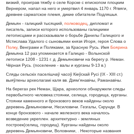
визкий, проиграв тяжбу о селе Корске с епископом плоцким
Вернером, напал на него и умертвил 4 январь 1170 г. Ятвяги,
древнее сарматское племя, дикие обитатели Подляшья.
Демьян - галицкий тысяцкий,
полководец
, дипломат и
писатель, записи которого использованы галицкими
летописцами и рассказывали о борьбе Данилы Галицкого и
Мстислава Удалого с сыновьями князя Игоря, героя Слова о
Полку
, Венграми и Поляками, за Красную Русь. Имя
Боярина
Демьяна 12 раз упоминается в Галицко - Волынской
летописи 1208 - 1231 г. д. Демьяновичи на берегу р. Неман.
Чёрная Русь. (поселение - валы и курганы 9-13 в.)
Сляды сельскіх паселішчаў часоў Кіеўскай Русі (IX - XIII ст.)
выяўлены археолагамі каля вв. Дзям'янавічы, Раманавічы.
На берегах рек Неман, Щара, археологи обнаружили следы
первобытного человека:стоянки, селища, городища, курганы.
Стоянки каменного и бронзового веков найдены около
деревень Демьяновичи, Несиловичи. Гезгалы, Скрунди. В
конце бронзового - начале железного века началось
возведение укреплен. архитектурно - земляных
построек(селищ, городищ). Курганы найдены около
деревень Демьяновичи, Воловники, . Некоторые названия