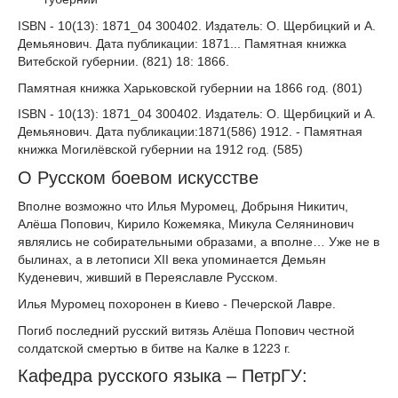
ISBN - 10(13): 1871_04 300402. Издатель: О. Щербицкий и А.
Демьянович. Дата публикации: 1871... Памятная книжка
Витебской губернии. (821) 18: 1866.
Памятная книжка Харьковской губернии на 1866 год. (801)
ISBN - 10(13): 1871_04 300402. Издатель: О. Щербицкий и А.
Демьянович. Дата публикации:1871(586) 1912. - Памятная
книжка Могилёвской губернии на 1912 год. (585)
О Русском боевом искусстве
Вполне возможно что Илья Муромец, Добрыня Никитич,
Алёша Попович, Кирило Кожемяка, Микула Селянинович
являлись не собирательными образами, а вполне… Уже не в
былинах, а в летописи XII века упоминается Демьян
Куденевич, живший в Переяславле Русском.
Илья Муромец похоронен в Киево - Печерской Лавре.
Погиб последний русский витязь Алёша Попович честной
солдатской смертью в битве на Калке в 1223 г.
Кафедра русского языка – ПетрГУ: