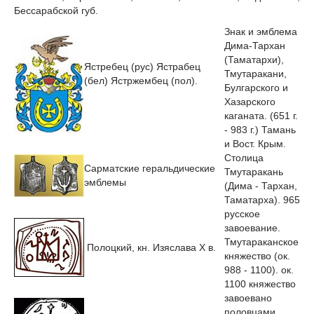
Бессарабской губ.
Знак и эмблема
Дима-Тархан
(Таматархи),
Ястребец (рус) Ястрабец
Тмутаракани,
(бел) Ястржембец (пол).
Булгарского и
Хазарского
каганата. (651 г.
- 983 г.) Тамань
и Вост. Крым.
Столица
Сарматские геральдические
Тмутаракань
эмблемы
(Дима - Тархан,
Таматарха). 965
русское
завоевание.
Тмутараканское
Полоцкий, кн. Изяслава Х в.
княжество (ок.
988 - 1100). ок.
1100 княжество
завоевано
половцами.