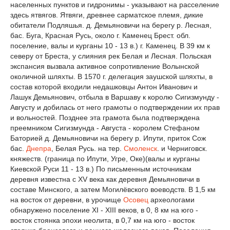
населенных пунктов и гидронимы - указывают на расселение
здесь ятвягов. Ятвяги, древнее сарматское племя, дикие
обитатели Подляшья. д. Демьяновичи на берегу р. Лесная,
бас. Буга, Красная Русь, около г. Каменец Брест. обл.
поселение, валы и курганы 10 - 13 в.) г. Каменец. В 39 км к
северу от Бреста, у слияния рек Белая и Лесная. Польская
экспансия вызвала активное сопротивление Волынской
околичной шляхты. В 1570 г. делегация заушской шляхты, в
состав которой входили недашковцы Антон Иванович и
Лашук Демьянович, отбыла в Варшаву к королю Сигизмунду -
Августу и добилась от него грамоты о подтверждении их прав
и вольностей. Позднее эта грамота была подтверждена
преемником Сигизмунда - Августа - королем Стефаном
Баторией д. Демьяновичи на берегу р. Ипути, приток Сож
бас.
Днепра
, Белая Русь. на тер.
Смоленск
. и Черниговск.
княжеств. (граница по Ипути, Угре, Оке)(валы и курганы
Киевской Руси 11 - 13 в.) По письменным источникам
деревня известна с XV века как деревня Демьяновичи в
составе Минского, а затем Могилёвского воеводств. В 1,5 км
на восток от деревни, в урочище
Осовец
археологами
обнаружено поселение XI - XIII веков, в 0, 8 км на юго -
восток стоянка эпохи неолита, в 0,7 км на юго - восток