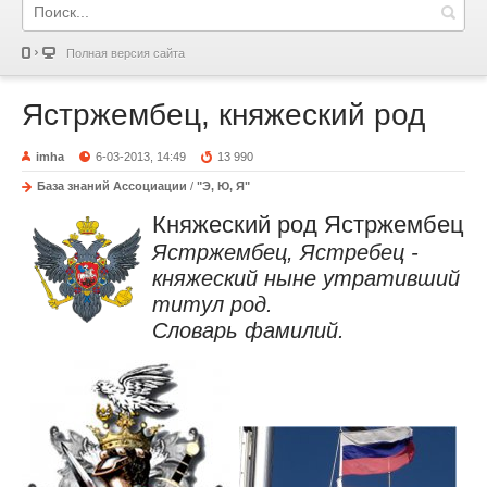
Полная версия сайта
Ястржембец, княжеский род
imha
6-03-2013, 14:49
13 990
База знаний Ассоциации
/
"Э, Ю, Я"
Княжеский род Ястржембец
Ястржембец, Ястребец -
княжеский ныне утративший
титул род.
Словарь фамилий.