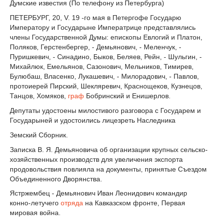
Думские известия (По телефону из Петербурга)
ПЕТЕРБУРГ, 20, V. 19 -го мая в Петергофе Государю
Императору и Государыне Императрице представлялись
члены Государственной Думы: епископы Евлогий и Платон,
Поляков, Герстенбергер, - Демьянович, - Меленчук, -
Пуришкевич, - Синадино, Быков, Беляев, Рейн, - Шульгин, -
Михайлюк, Емельянов, Сазонович, Мельников, Тимирев,
Булюбаш, Власенко, Лукашевич, - Милорадович, - Павлов,
протоиерей Пирский, Шекляревич, Краснощеков, Кузнецов,
Танцов, Хомяков,
граф
Бобринский и Енишерлов.
Депутаты удостоены милостивого разговора с Государем и
Государыней и удостоились лицезреть Наследника
Земcкий Сборник.
Записка В. Я. Демьяновича об организации крупных сельско-
хозяйственных производств для увеличения экспорта
продовольствия повлияла на документы, принятые Съездом
Объединенного Дворянства.
Ястржембец - Демьянович Иван Леонидович командир
конно-летучего
отряда
на Кавказском фронте, Первая
мировая война.