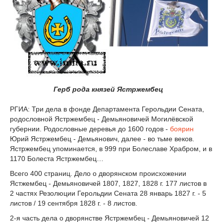
Герб рода князей Ястржембец
РГИА: Три дела в фонде Департамента Герольдии Сената,
родословной Ястржембец - Демьяновичей Могилёвской
губернии. Родословные деревья до 1600 годов -
боярин
Юрий Ястржембец - Демьянович, далее - во тьме веков.
Ястржембец упоминается, в 999 при Болеславе Храбром, и в
1170 Болеста Ястржембец…
Всего 400 страниц. Дело о дворянском происхожении
Ястжембец - Демьяновичей 1807, 1827, 1828 г. 177 листов в
2 частях Резолюции Герольдии Cената 28 январь 1827 г. - 5
листов / 19 сентября 1828 г. - 8 листов.
2-я часть дела о дворянстве Ястржембец - Демьяновичей 12