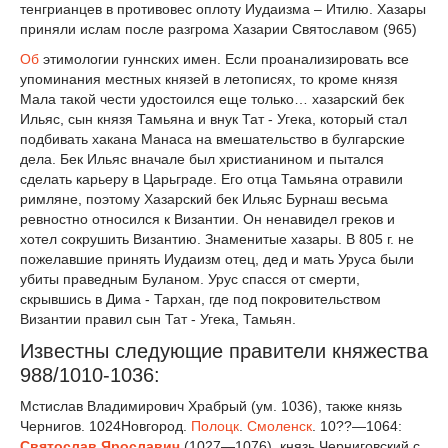
тенгрианцев в противовес оплоту Иудаизма – Итилю. Хазары
приняли ислам после разгрома Хазарии Святославом (965)
Об
этимологии гуннских имен. Если проанализировать все
упоминания местных князей в летописях, то кроме князя
Мала такой чести удостоился еще только… хазарский бек
Ильяс, сын князя Тамьяна и внук Тат - Угека, который стал
подбивать хакана Манаса на вмешательство в булгарские
дела. Бек Ильяс вначале был христианином и пытался
сделать карьеру в Царьграде. Его отца Тамьяна отравили
римляне, поэтому Хазарский бек Ильяс Бурнаш весьма
ревностно относился к Византии. Он ненавидел греков и
хотел сокрушить Византию. Знаменитые хазары. В 805 г. не
пожелавшие принять Иудаизм отец, дед и мать Уруса были
убиты праведным Буланом. Урус спасся от смерти,
скрывшись в Дима - Тархан, где под покровительством
Византии правил сын Тат - Угека, Тамьян.
Известны следующие правители княжества
988/1010-1036:
Мстислав Владимирович Храбрый (ум. 1036), также князь
Чернигов. 1024Новгород.
Полоцк
.
Смоленск
. 10??—1064:
Святослав Ярославич
(1027—1076), князь Черниговский с