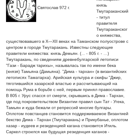
князь
Святослав 972 г.
Тмутараканский
- титул
правителя
Тмутараканског
о княжества,
существовавшего в X—XII веках на Таманском полуострове с
центром в городе Тмутаракань. Известны следующие
правители княжества: князь Демьян. (... - 805 г. - …)
Тмутаракань, по сведениям древнебулгарской летописи
"Гази - Барадж тарихы», называлась так по имени бека
(князя) Тамьяна (Дамьяна). "Дима - тархан» (в византийских
летописях Таматарха). Арийская культура и скифы "Джир,
тяготившийся хазарской властью и рассчитывающий на
помощь Рума в борьбе с ней, первым принял православие.
В 805 г. Урус спасся от смерти, скрывшись в Дима - Тархан,
где под покровительством Византии правил сын Тат - Угека,
Тамьян и куда бежали от репрессий многие булгары.
Оплотом повстанцев становится поддерживаемое Византией
бекство Дима - Тархан (Тмутаракань) и Прикубанье, оплотом
хазар - иудеев и резиденцией кагана становится Итиль.
Саркел строился как будущая резиденция каганов -