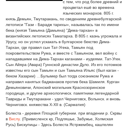
с тем, что род более древний и
процветал ешё во времена
языческих монархов. 805 г.
князь Демьян, Тмутаракань, по сведениям древнебулгарской
летописи "Гази - Барадж тарихы», называлась так по имени
бека (князя Тамьяна (Дамьяна) "Дима-тархан» в
византийских летописях Таматарха. В 805 г. казнь угрожала и
Урусу, но он успел ускакать в булгарское бекство Дима-
Тархан, где правил сын Тат-Угека, Тамьян под
покровительством Рума, и вместе с Тамьяном, вел войну с
нападавшими на Дима-Тархан каганами - иудеями. Тат-Угек.
Сын Айяра (Авара) Гуннской династии Дуло. Из его потомков
известны его сын Тамьян и сын Тамьяна Ильяс (был каган -
беком Хазарии) …Булымер был тогда союзником Рума и
направил нанятых баджанаков против бека Шамиля. Курган
Демьяновичи, Алонский могильник Краснозоринское
городище, и другие археологическ. памятники легендарной
Тавриды и Тмутаракани - удел Черниговск, Волынск. и вновь
Черниговск. княжества Х-ХII в. (Сарматия)
Болеста - деревня Плоцкой губернии. при впадении р. Скрвы
в
Вислу
. (Привисленск кр, Подляшье, Забужье, Холмская
Русь) Бискупицы - Здесь Болеста Ястржембец, каштелян