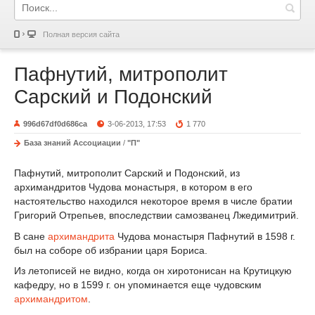
Полная версия сайта
Пафнутий, митрополит
Сарский и Подонский
996d67df0d686ca
3-06-2013, 17:53
1 770
База знаний Ассоциации
/
"П"
Пафнутий, митрополит Сарский и Подонский, из
архимандритов Чудова монастыря, в котором в его
настоятельство находился некоторое время в числе братии
Григорий Отрепьев, впоследствии самозванец Лжедимитрий.
В сане
архимандрита
Чудова монастыря Пафнутий в 1598 г.
был на соборе об избрании царя Бориса.
Из летописей не видно, когда он хиротонисан на Крутицкую
кафедру, но в 1599 г. он упоминается еще чудовским
архимандритом
.