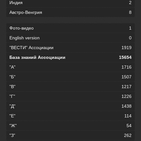
Индия
2
Австро-Венгрия
8
Фото-видео
1
English version
0
"ВЕСТИ" Ассоциации
1919
База знаний Ассоциации
15654
"А"
1716
"Б"
1507
"В"
1217
"Г"
1226
"Д"
1438
"Е"
114
"Ж"
54
"З"
262