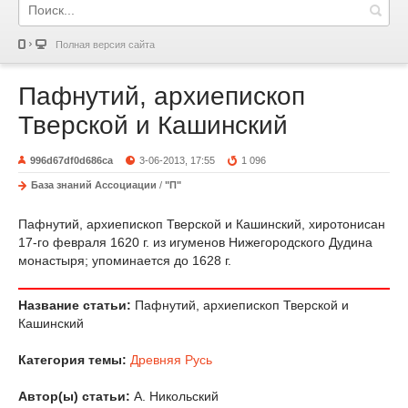
Полная версия сайта
Пафнутий, архиепископ
Тверской и Кашинский
996d67df0d686ca
3-06-2013, 17:55
1 096
База знаний Ассоциации
/
"П"
Пафнутий, архиепископ Тверской и Кашинский, хиротонисан
17-го февраля 1620 г. из игуменов Нижегородского Дудина
монастыря; упоминается до 1628 г.
Название статьи:
Пафнутий, архиепископ Тверской и
Кашинский
Категория темы:
Древняя Русь
Автор(ы) статьи:
А. Никольский