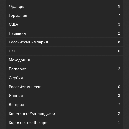
Франция
9
Германия
7
США
3
Румыния
2
Российская империя
8
СХС
0
Македония
1
Болгария
2
Сербия
1
Российская песня
0
Япония
3
Венгрия
7
Княжество Финляндское
2
Королевство Швеция
1