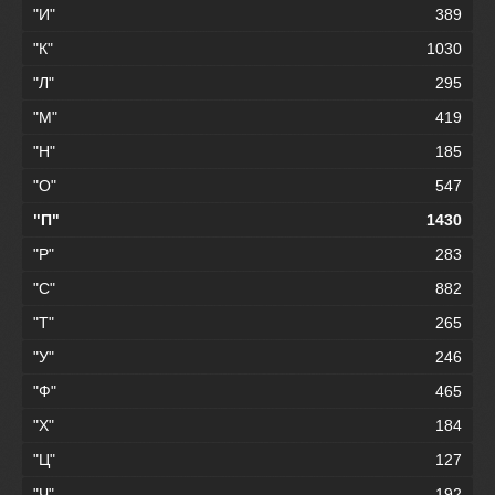
"И"
389
"К"
1030
"Л"
295
"М"
419
"Н"
185
"О"
547
"П"
1430
"Р"
283
"С"
882
"Т"
265
"У"
246
"Ф"
465
"Х"
184
"Ц"
127
"Ч"
192