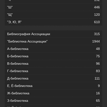
"Ш"
446
"Щ"
120
"Э, Ю, Я"
610
Библиография Ассоциации
315
"Библиотека Ассоциации"
1944
А-библиотека
48
Б-библиотека
75
В-библиотека
96
Г-библиотека
83
Д-библиотека
111
Е, Ё-библиотека
9
Ж-библиотека
16
З-библиотека
65