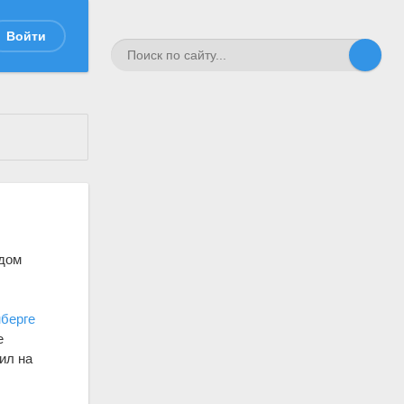
Войти
одом
берге
е
пил на