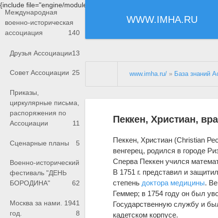
{include file="engine/modules/saperu/head.php"}
Международная
WWW.IMHA.RU
военно-историческая
ассоциация
140
Друзья Ассоциации
13
Совет Ассоциации
25
www.imha.ru/
»
База знаний А
Приказы,
циркулярные письма,
распоряжения по
Пеккен, Христиан, вр
Ассоциации
11
Пеккен, Христиан (Christian Ре
Сценарные планы
5
венгерец, родился в городе Риз
Сперва Пеккен учился математ
Военно-исторический
В 1751 г. представил и защитил
фестиваль "ДЕНЬ
степень
доктора медицины
. В
БОРОДИНА"
62
Геммер; в 1754 году он был уво
Москва за нами. 1941
Государственную службу и был 
год.
8
кадетском корпусе.