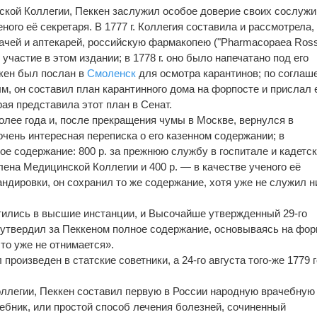
кой Коллегии, Пеккен заслужил особое доверие своих сослуж
ного её секретаря. В 1777 г. Коллегия составила и рассмотрела,
рачей и аптекарей, российскую фармакопею ("Pharmacopaea Ross
участие в этом издании; в 1778 г. оно было напечатано под его
еккен был послан в
Смоленск
для осмотра карантинов; по соглаш
ым, он составил план карантинного дома на форпосте и прислал е
ая представила этот план в Сенат.
лее года и, после прекращения чумы в Москве, вернулся в
очень интересная переписка о его казенном содержании; в
ое содержание: 800 р. за прежнюю службу в госпитале и кадетс
члена Медицинской Коллегии и 400 р. — в качестве ученого её
ндировки, он сохранил то же содержание, хотя уже не служил н
тились в высшие инстанции, и Высочайше утвержденный 29-го
а утвердил за Пеккеном полное содержание, основываясь на фор
то уже не отнимается».
л произведен в статские советники, а 24-го августа того-же 1779 
легии, Пеккен составил первую в России народную врачебную 
ебник, или простой способ лечения болезней, сочиненный