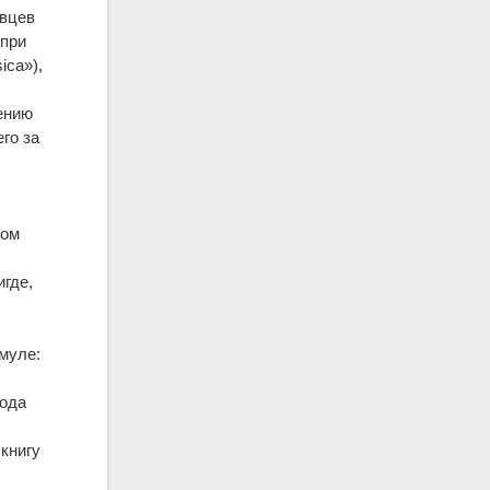
ивцев
 при
ica»),
ению
го за
ком
игде,
муле:
года
книгу