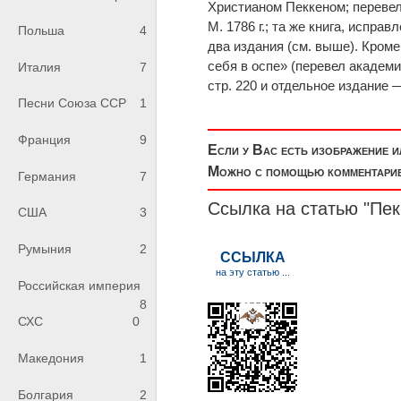
Христианом Пеккеном; перевел с
М. 1786 г.; та же книга, испр
Польша
4
два издания (см. выше). Кроме
себя в оспе» (перевел академи
Италия
7
стр. 220 и отдельное издание —
Песни Союза ССР
1
Франция
9
Если у Вас есть изображение 
Можно с помощью комментариев
Германия
7
Ссылка на статью "Пек
США
3
Румыния
2
Российская империя
8
СХС
0
Македония
1
Болгария
2