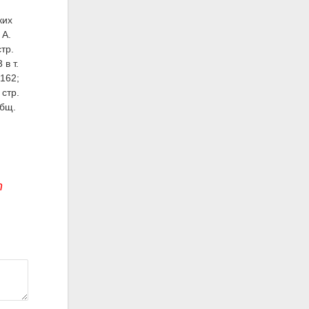
ких
 А.
тр.
в т.
 162;
 стр.
общ.
т