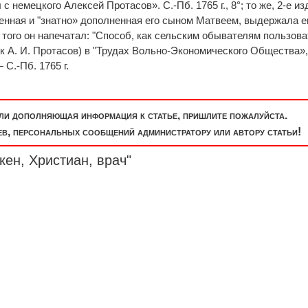
 немецкого Алексей Протасов». С.-Пб. 1765 г., 8°; то же, 2-е из
авленная и "знатно» дополненная его сыном Матвеем, выдержала 
 того он напечатал: "Способ, как сельским обывателям пользова
к А. И. Протасов) в "Трудах Вольно-Экономического Общества», ч
 С.-Пб. 1765 г.
или дополняющая информация к статье, пришлите пожалуйста.
, персональных сообщений администратору или автору статьи!
кен, Христиан, врач"