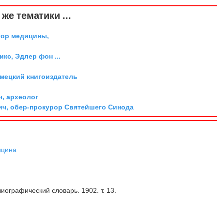
же тематики ...
тор медицины,
икс, Эдлер фон ...
емецкий книгоиздатель
ч, археолог
ич, обер-прокурор Святейшего Синода
ицина
иографический словарь. 1902. т. 13.