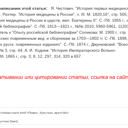
написании этой статьи:
Я. Чистович. "История первых медицинс
. Рихтер. "История медицины в России", ч. III. М. 1820,16°, стр. 505;
я медицины в России в царств, имп. Екатерины II". С.-Пб. 1855 г., с
ой библиографии". C.-Пб. 1813—1821 г., №№ 2010, 5960-5961, 11203 
азатель к "Опыту российской библиографии" Сопикова; М. 1900 г., стр.
усских повременным вед. и сборникам за 1703—1802 гг. С.-П6. 1898,
 о русск. повременных изданиях". С.-Пб. 1874 г.; Джунковский. "Все
, № 3, стр. 44; А. И. Ходнев. "История Императорского Вольно-
1865 г., стр. 3, 8, 12, 297, 314, 320 в 657.
атывании или цитировании статьи, ссылка на сай