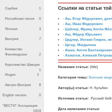
Ссылки на статьи той 
Сербия
1
-
Аш, Егор Фёдорович, док
Российская песня
0
-
Аш, Иван Федорович
Япония
3
-
Ца́йлер, Франц Анто́н Фе́л
-
Аш, Фёдор Юрьевич
Венгрия
7
-
Цедлер, Иоганн Генрих, н
-
Цегер, Магдалена
Княжество
-
Ашик, Антон Балтазарови
Финляндское
2
-
Ахматов, Алексей Петров
Королевство Швеция
Название статьи:
{title}
1
Индия
2
Категория темы:
Военная мед
Австро-Венгрия
8
Автор(ы) статьи:
Н. Кульбин
English version
0
Источник статьи:
Русский библ
"ВЕСТИ" Ассоциации
Дата написания статьи:
1919