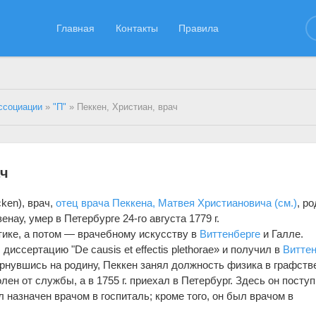
Главная
Контакты
Правила
ссоциации
»
"П"
» Пеккен, Христиан, врач
ач
сken), врач,
отец врача Пеккена, Матвея Христиановича (см.)
, р
енау, умер в Петербурге 24-го августа 1779 г.
ике, а потом — врачебному искусству в
Виттенберге
и Галле.
 диссертацию "De causis et effectis plethorae» и получил в
Виттен
ернувшись на родину, Пеккен занял должность физика в графств
лен от службы, а в 1755 г. приехал в Петербург. Здесь он посту
назначен врачом в госпиталь; кроме того, он был врачом в