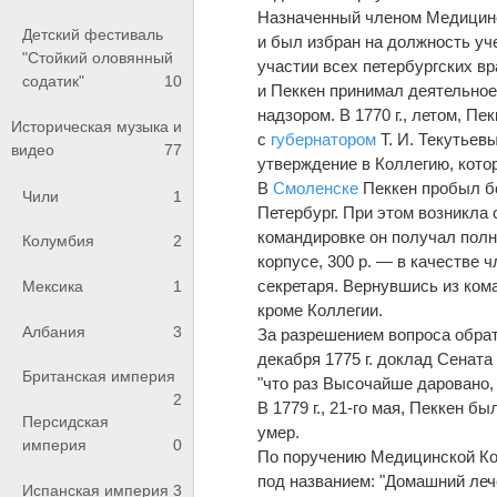
Назначенный членом Медицинс
Детский фестиваль
и был избран на должность уче
"Стойкий оловянный
участии всех петербургских в
содатик"
10
и Пеккен принимал деятельное 
надзором. В 1770 г., летом, П
Историческая музыка и
с
губернатором
Т. И. Текутьев
видео
77
утверждение в Коллегию, котор
В
Смоленске
Пеккен пробыл бо
Чили
1
Петербург. При этом возникла 
командировке он получал полн
Колумбия
2
корпусе, 300 р. — в качестве 
секретаря. Вернувшись из кома
Мексика
1
кроме Коллегии.
Албания
3
За разрешением вопроса обра
декабря 1775 г. доклад Сенат
Британская империя
"что раз Высочайше даровано, 
2
В 1779 г., 21-го мая, Пеккен бы
Персидская
умер.
империя
0
По поручению Медицинской Кол
под названием: "Домашний леч
Испанская империя
3