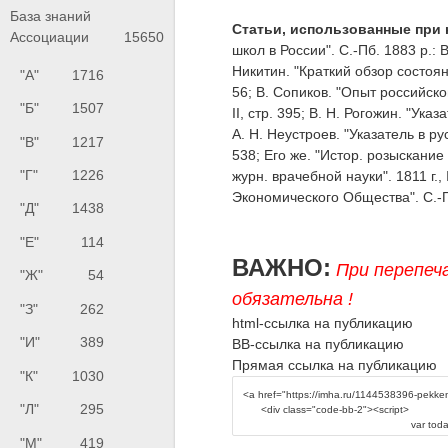
База знаний
Статьи, использованные при 
Ассоциации
15650
школ в России". С.-Пб. 1883 р.: В
Никитин. "Краткий обзор состояни
"А"
1716
56; B. Сопиков. "Опыт российск
"Б"
1507
II, стр. 395; В. Н. Рогожин. "Ук
А. Н. Неустроев. "Указатель в р
"В"
1217
538; Его же. "Истор. розыскание
"Г"
1226
журн. врачебной науки". 1811 г.
Экономического Общества". С.-Пб. 
"Д"
1438
"Е"
114
ВАЖНО:
При перепеч
"Ж"
54
обязательна !
"З"
262
html-ссылка на публикацию
"И"
389
BB-ссылка на публикацию
Прямая ссылка на публикацию
"К"
1030
"Л"
295
"М"
419