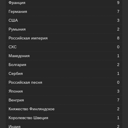
Франция
9
Германия
7
США
3
Румыния
2
Российская империя
8
СХС
0
Македония
1
Болгария
2
Сербия
1
Российская песня
0
Япония
3
Венгрия
7
Княжество Финляндское
2
Королевство Швеция
1
Индия
2