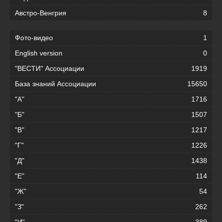
Австро-Венгрия
8
Фото-видео
1
English version
0
"ВЕСТИ" Ассоциации
1919
База знаний Ассоциации
15650
"А"
1716
"Б"
1507
"В"
1217
"Г"
1226
"Д"
1438
"Е"
114
"Ж"
54
"З"
262
"И"
389