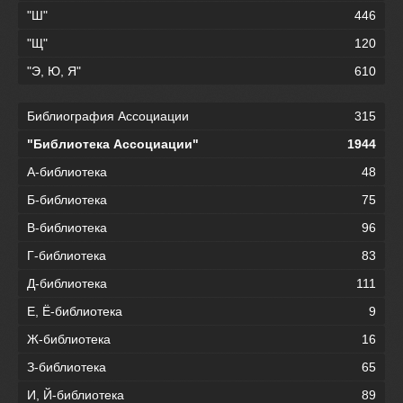
"Ш"
446
"Щ"
120
"Э, Ю, Я"
610
Библиография Ассоциации
315
"Библиотека Ассоциации"
1944
А-библиотека
48
Б-библиотека
75
В-библиотека
96
Г-библиотека
83
Д-библиотека
111
Е, Ё-библиотека
9
Ж-библиотека
16
З-библиотека
65
И, Й-библиотека
89