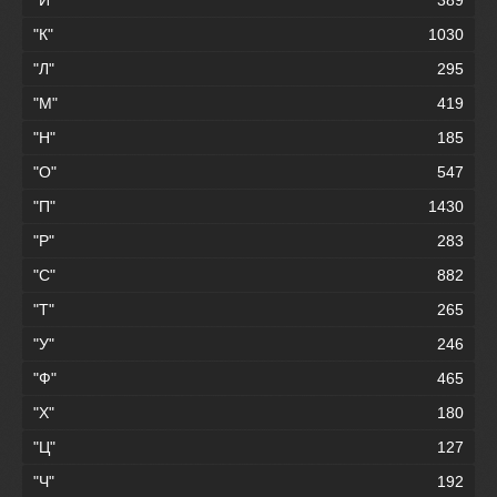
"К"
1030
"Л"
295
"М"
419
"Н"
185
"О"
547
"П"
1430
"Р"
283
"С"
882
"Т"
265
"У"
246
"Ф"
465
"Х"
180
"Ц"
127
"Ч"
192