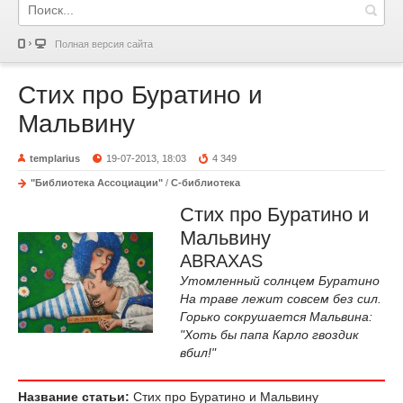
Полная версия сайта
Стих про Буратино и
Мальвину
templarius
19-07-2013, 18:03
4 349
"Библиотека Ассоциации"
/
С-библиотека
Стих про Буратино и
Мальвину
ABRAXAS
Утомленный солнцем Буратино
На траве лежит совсем без сил.
Горько сокрушается Мальвина:
"Хоть бы папа Карло гвоздик
вбил!"
Название статьи:
Стих про Буратино и Мальвину