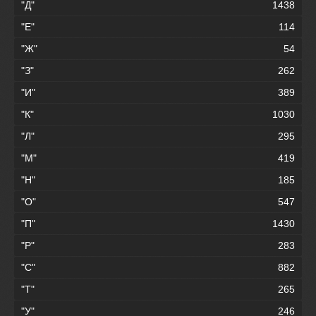
"Д"
1438
"Е"
114
"Ж"
54
"З"
262
"И"
389
"К"
1030
"Л"
295
"М"
419
"Н"
185
"О"
547
"П"
1430
"Р"
283
"С"
882
"Т"
265
"У"
246