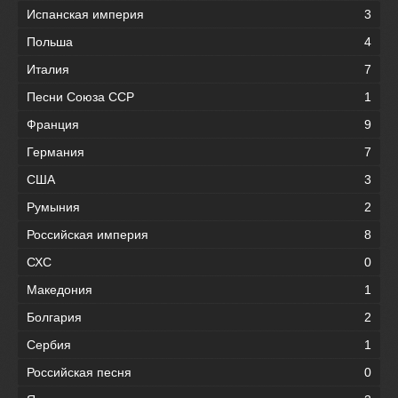
Испанская империя
3
Польша
4
Италия
7
Песни Союза ССР
1
Франция
9
Германия
7
США
3
Румыния
2
Российская империя
8
СХС
0
Македония
1
Болгария
2
Сербия
1
Российская песня
0