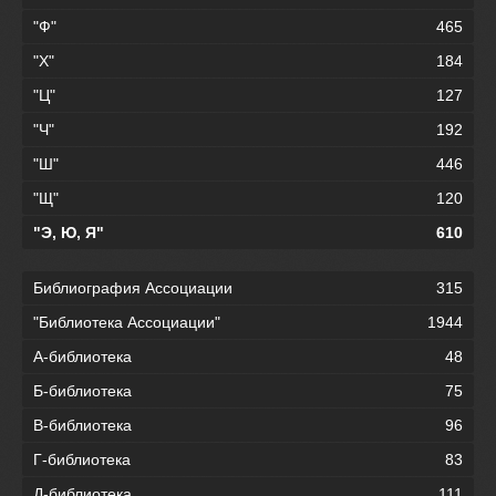
"Ф"
465
"Х"
184
"Ц"
127
"Ч"
192
"Ш"
446
"Щ"
120
"Э, Ю, Я"
610
Библиография Ассоциации
315
"Библиотека Ассоциации"
1944
А-библиотека
48
Б-библиотека
75
В-библиотека
96
Г-библиотека
83
Д-библиотека
111