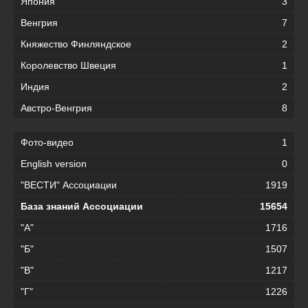
Япония
3
Венгрия
7
Княжество Финляндское
2
Королевство Швеция
1
Индия
2
Австро-Венгрия
8
Фото-видео
1
English version
0
"ВЕСТИ" Ассоциации
1919
База знаний Ассоциации
15654
"А"
1716
"Б"
1507
"В"
1217
"Г"
1226