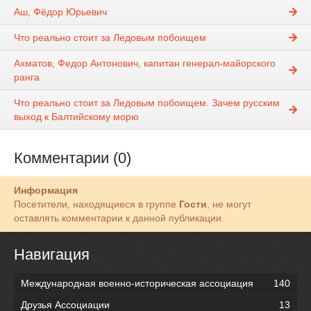
Аш, Фёдор Юрьевич
Что реально стоит за Ледовым побоищем
Ахматов, Федор Антонович, капитан генерал-майорского
ранга
Что реально стоит за Ледовым побоищем. Зачем русским
выход к Балтийскому морю
Комментарии (0)
Информация
Посетители, находящиеся в группе
Гости
, не могут
оставлять комментарии к данной публикации.
Навигация
Международная военно-историческая ассоциация
140
Друзья Ассоциации
13