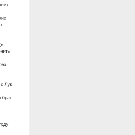
чем)
кие
а
(в
енить
рез
 с Лук
в
л брат
ь
 году