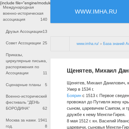
{include file="engine/modules/saperu/head.php"}
Международная
WWW.IMHA.RU
военно-историческая
ассоциация
140
Друзья Ассоциации
13
Совет Ассоциации
25
www.imha.ru/
»
База знаний А
Приказы,
циркулярные письма,
распоряжения по
Щенятев, Михаил Дан
Ассоциации
11
Щенятев, Михаил Данилович, 
Сценарные планы
5
Умер в 1534 г.
Боярин
с 1513 г. Первое сведен
Военно-исторический
провожал до Путивля жену кры
фестиваль "ДЕНЬ
сыном, царевичем Саипом, и т
БОРОДИНА"
62
дружбе к нему Менгли-Гирея.
Москва за нами. 1941
8 мая 1512 г. кн. Василий Ив
год.
8
царевичи, сыновья Менгли-Гире