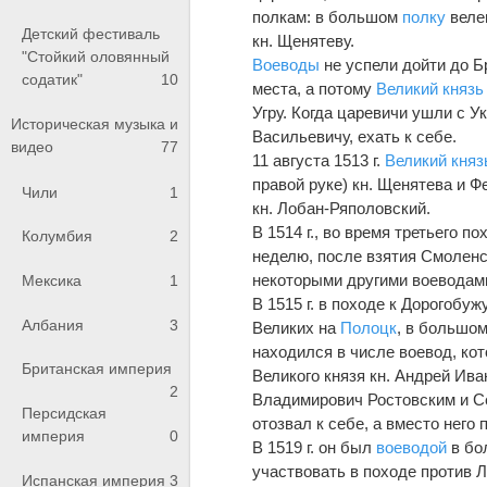
полкам: в большом
полку
веле
Детский фестиваль
кн. Щенятеву.
"Стойкий оловянный
Воеводы
не успели дойти до Б
содатик"
10
места, а потому
Великий князь
Угру. Когда царевичи ушли с Ук
Историческая музыка и
Васильевичу, ехать к себе.
видео
77
11 августа 1513 г.
Великий княз
правой руке) кн. Щенятева и 
Чили
1
кн. Лобан-Ряполовский.
В 1514 г., во время третьего 
Колумбия
2
неделю, после взятия Смоленс
некоторыми другими воеводам
Мексика
1
В 1515 г. в походе к Дорогобу
Албания
3
Великих на
Полоцк
, в большо
находился в числе воевод, кот
Британская империя
Великого князя кн. Андрей Ива
2
Владимирович Ростовским и С
Персидская
отозвал к себе, a вместо него
империя
0
В 1519 г. он был
воеводой
в б
участвовать в походе против Л
Испанская империя
3