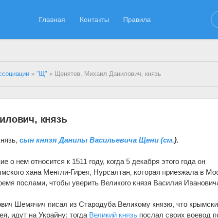
Главная
Контакты
Правила
ссоциации
»
"Щ"
» Щенятев, Михаил Данилович, князь
илович, князь
князь,
сын князя Данилы Васильевича Щени (см.
).
ие о нем относится к 1511 году, когда 5 декабря этого года он
мского хана Менгли-Гирея, Нурсалтан, которая приезжала в Мо
ремя послами, чтобы уверить Великого князя Василия Иванович
анович Шемячич писал из Стародуба Великому князю, что крымск
я, идут на Украйну; тогда
Великий князь
послал своих воевод п