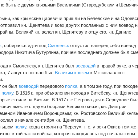
но быть с двумя князьями Василиями (Стародубским и Шемячи
рыни, как крымские царевичи пришли на Белевские и на Одоевс
отправил кн. Щенятева и всех других посланных с ним воевод н
райны, Великий кн. велел кн. Щенятеву и отцу его, кн. Даниле
ь
, собираясь идти под
Смоленск
отпустил наперед себя воевод 
Феодора Никитича Бутурлина, причем последнего должен был см
похода к Смоленску, кн. Щенятев был
воеводой
в правой руке, а че
ка, 7 августа послан был
Великим князем
к Мстиславлю с
и.
жу он был
воеводой
передового
полка
, а в том же году, при походе
м
полку
. В 1516 г., при объявлении похода к Витебску, кн. Щеняте
орые стояли на Вязьме. В 1517 г. с Петрова дня в Серпухове бы
нович вместе с двумя боярами Великого князя, кн. Дмитрий
еменом Ивановичем Воронцовым; кн. Ростовского Великий княз
 послал в начале сентября кн. Щенятева.
ольшом
полку
, когда стояли на "берегу», т. е. у реки Оки; в том же
итвы в той части войска, которая находилась под начальством