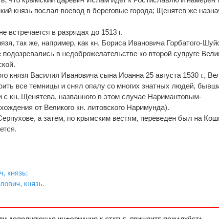
икий князь послал воевод в береговые города; Щенятев же назна
е встречается в разрядах до 1513 г.
нязя, так же, например, как кн. Бориса Ивановича Горбатого-Шуй
е подозревались в недоброжелательстве ко второй супруге Вели
ской.
о князя Василия Ивановича сына Иоанна 25 августа 1530 г., Ве
орить все темницы и снял опалу со многих знатных людей, бывш
и с кн. Щенятева, названного в этом случае Наримантовым-
ождения от Великого кн. литовского Наримунда).
в Серпухове, a затем, по крымским вестям, переведен был на Кош
ется.
, князь;
лович, князь.
или дополняющая информация к статье, пришлите пожалуйста.