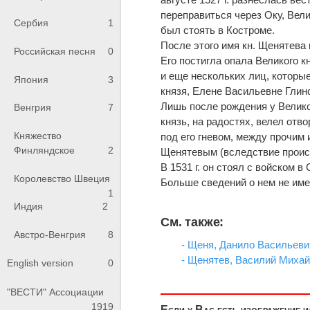
переправиться через Оку, Вел
Сербия
1
был стоять в Костроме.
После этого имя кн. Щенятева н
Российская песня
0
Его постигла опала Великого к
и еще нескольких лиц, которы
Япония
3
князя, Елене Васильевне Глин
Лишь после рождения у Великог
Венгрия
7
князь, на радостях, велел отв
Княжество
под его гневом, между прочим 
Финляндское
2
Щенятевым (вследствие происх
В 1531 г. он стоял с войском 
Королевство Швеция
Больше сведений о нем не име
1
Индия
2
См. также:
Австро-Венгрия
8
- Щеня, Данило Васильевич
- Щенятев, Василий Михай
English version
0
"ВЕСТИ" Ассоциации
1919
Если у Вас есть изображение 