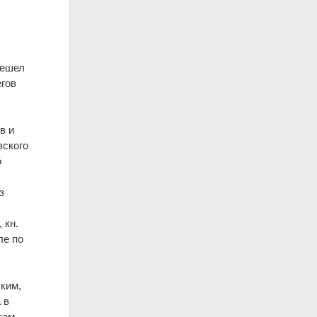
решел
егов
в и
вского
о
з
 кн.
ле по
ским,
 в
там