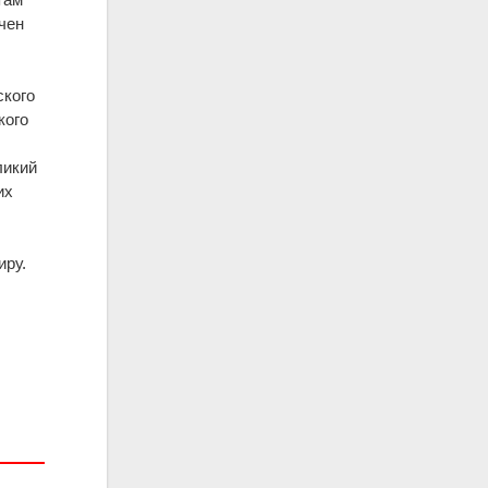
чен
ского
кого
ликий
их
иру.