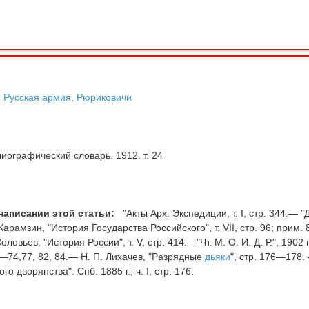
,
Русская армия
,
Рюриковичи
иографический словарь. 1912. т. 24
написании этой статьи:
"Акты Арх. Экспедиции, т. I, стр. 344.— "
— Карамзин, "История Государства Российского", т. VII, стр. 96; прим. 
ловьев, "История России", т. V, стр. 414.—"Чт. М. О. И. Д. Р.", 1902 г.,
70—74,77, 82, 84.— Н. П. Лихачев, "Разрядные
дьяки
", стр. 176—178.
о дворянства". Спб. 1885 г., ч. I, стр. 176.