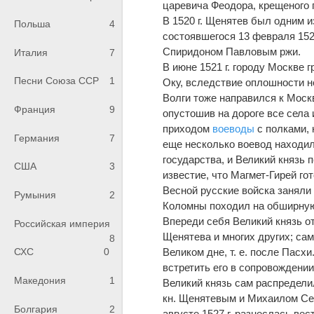
царевича Феодора, крещеного 
В 1520 г. Щенятев был одним и
Польша
4
состоявшегося 13 февраля 1520
Спиридоном Павловым ржи.
Италия
7
В июне 1521 г. городу Москве 
Песни Союза ССР
1
Оку, вследствие оплошности не
Волги тоже направился к Моск
Франция
9
опустошив на дороге все села 
приходом
воеводы
с полками, 
Германия
7
еще несколько воевод находил
государства, и Великий князь 
США
3
известие, что Магмет-Гирей го
Весной русские войска заняли 
Румыния
2
Коломны походил на обширную
Впереди себя Великий князь от
Российская империя
Щенятева и многих других; сам 
8
Великом дне, т. е. после Пасх
СХС
0
встретить его в сопровождении
Македония
1
Великий князь сам распредели
кн. Щенятевым и Михаилом Се
Болгария
2
августе 1527 г. разнеслась ве