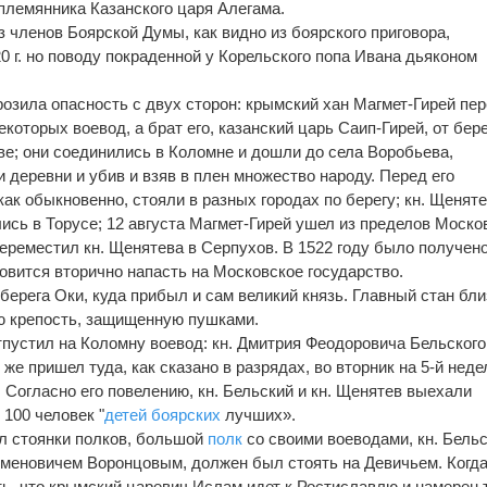
племянника Казанского царя Алегама.
з членов Боярской Думы, как видно из боярского приговора,
 г. но поводу покраденной у Корельского попа Ивана дьяконом
грозила опасность с двух сторон: крымский хан Магмет-Гирей пе
которых воевод, а брат его, казанский царь Саип-Гирей, от бер
ве; они соединились в Коломне и дошли до села Воробьева,
и деревни и убив и взяв в плен множество народу. Перед его
как обыкновенно, стояли в разных городах по берегу; кн. Щеняте
ись в Торусе; 12 августа Магмет-Гирей ушел из пределов Моско
переместил кн. Щенятева в Серпухов. В 1522 году было получен
товится вторично напасть на Московское государство.
берега Оки, куда прибыл и сам великий князь. Главный стан бли
 крепость, защищенную пушками.
пустил на Коломну воевод: кн. Дмитрия Феодоровича Бельского,
же пришел туда, как сказано в разрядах, во вторник на 5-й неде
и. Согласно его повелению, кн. Бельский и кн. Щенятев выехали
 100 человек "
детей боярских
лучших».
л стоянки полков, большой
полк
со своими воеводами, кн. Бель
меновичем Воронцовым, должен был стоять на Девичьем. Когда
сть, что крымский царевич Ислам идет к Ростиславлю и намерен 