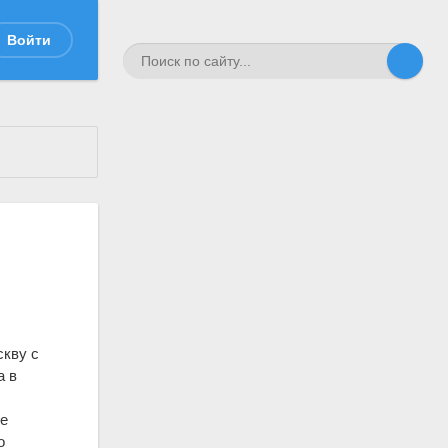
Войти
скву с
а в
ие
о