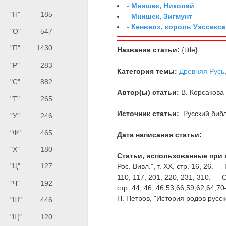
-
Мнишек, Николай
"Н"
185
-
Мнишек, Зигмунт
-
Кенвелх, король Уэссекса
"О"
547
"П"
1430
Название статьи:
{title}
"Р"
283
Категория темы:
Древняя Русь
"С"
882
Автор(ы) статьи:
В. Корсакова
"Т"
265
Источник статьи:
Русский библ
"У"
246
"Ф"
465
Дата написания статьи:
"Х"
180
Статьи, использованные при 
"Ц"
127
Рос. Вивл.", т. XX, стр. 16, 26. 
110, 117, 201, 220, 231, 310. — Со
"Ч"
192
стр. 44, 46, 46,53,66,59,62,64,
Н. Петров, "История родов русског
"Ш"
446
"Щ"
120