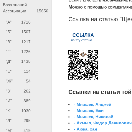
База знаний
Можно с помощью комментариев
Ассоциации
15650
Ссылка на статью "Ще
"А"
1716
"Б"
1507
"В"
1217
"Г"
1226
"Д"
1438
"Е"
114
"Ж"
54
Ссылки на статьи той 
"З"
262
"И"
389
-
Мнишек, Анджей
-
Мнишек, Ежи
"К"
1030
-
Мнишек, Николай
"Л"
295
-
Ахмыл, Федор Данилович,
-
Аюка, хан
"М"
419